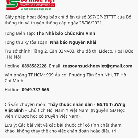
Giấy phép hoạt động báo chí điện tử số 397/GP-BTTTT của Bộ
thông tin và truyền thông cấp ngày 28/06/2021.
Tổng Biên Tập:
ThS Nhà báo Chúc Kim Vinh
Tổng thư ký tòa soạn:
Nhà báo Nguyễn Khải
Trụ sở chính: Tầng 2, Căn 03NV03, khu đô thị Lideco, Hoài Đức
, Hà Nội
Hotline:
0898582228
. Email:
toasoansuckhoeviet@gmail.com
Văn phòng TP.HCM: 909 Âu cơ, Phường Tân Sơn Nhì, TP Hồ
Chí Minh
Hotline:
0949.737.666
Cố vấn chuyên môn:
Thầy thuốc nhân dân - GS.TS Trương
Việt Bình
– Chủ tịch Hội Nam Y Việt Nam. (Nguyên GĐ Học
viện Y Dược học cổ truyền Việt Nam).
Lưu ý: Các bài viết về các bài thuốc chỉ có tính chất tham
khảo, không thay thế cho việc chẩn đoán hoặc điều trị.