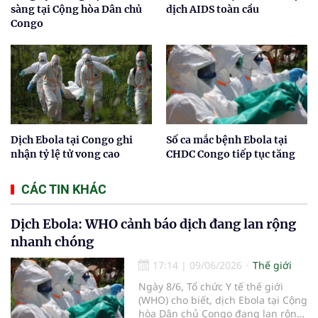
sàng tại Cộng hòa Dân chủ
dịch AIDS toàn cầu
Congo
Dịch Ebola tại Congo ghi
Số ca mắc bệnh Ebola tại
nhận tỷ lệ tử vong cao
CHDC Congo tiếp tục tăng
CÁC TIN KHÁC
Dịch Ebola: WHO cảnh báo dịch đang lan rộng
nhanh chóng
17:14
|
09/06/2026
Thế giới
Ngày 8/6, Tổ chức Y tế thế giới
(WHO) cho biết, dịch Ebola tại Cộng
hòa Dân chủ Congo đang lan rộng