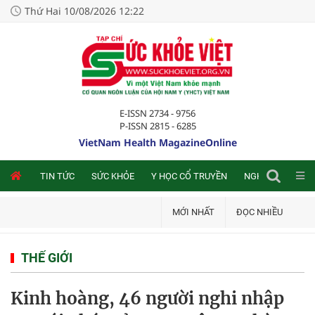
Thứ Hai 10/08/2026 12:22
E-ISSN 2734 - 9756
P-ISSN 2815 - 6285
VietNam Health MagazineOnline
NLINE
TIN TỨC
SỨC KHỎE
Y HỌC CỔ TRUYỀN
NGHIÊN CỨU TRA
MỚI NHẤT
ĐỌC NHIỀU
THẾ GIỚI
Kinh hoàng, 46 người nghi nhập