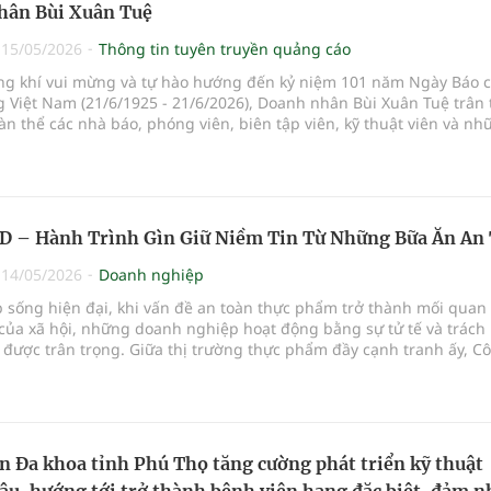
hân Bùi Xuân Tuệ
|
15/05/2026
Thông tin tuyên truyền quảng cáo
ng khí vui mừng và tự hào hướng đến kỷ niệm 101 năm Ngày Báo c
 Việt Nam (21/6/1925 - 21/6/2026), Doanh nhân Bùi Xuân Tuệ trân 
àn thể các nhà báo, phóng viên, biên tập viên, kỹ thuật viên và nh
 công tác trong lĩnh vực thông tin, báo chí lời chúc mừng tốt đẹp.
 – Hành Trình Gìn Giữ Niềm Tin Từ Những Bữa Ăn An
|
14/05/2026
Doanh nghiệp
 sống hiện đại, khi vấn đề an toàn thực phẩm trở thành mối quan
của xã hội, những doanh nghiệp hoạt động bằng sự tử tế và trách
được trân trọng. Giữa thị trường thực phẩm đầy cạnh tranh ấy, Cô
OOD đã từng bước khẳng định vị thế bằng chất lượng thật, giá trị
in được xây dựng từ hàng ngàn bữa ăn mỗi ngày.
n Đa khoa tỉnh Phú Thọ tăng cường phát triển kỹ thuật
âu, hướng tới trở thành bệnh viện hạng đặc biệt, đảm 