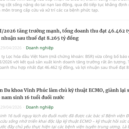
g cột sống nặng do tai nạn lao động, qua đó tiếp tục khẳng định
 môn trong cấp cứu và xử trí các ca bệnh phức tạp.
I/2026 tăng trưởng mạnh, tổng doanh thu đạt 46.462 t
i nhuận sau thuế đạt 8.265 tỷ đồng
|
29/04/2026
Doanh nghiệp
ty Lọc hóa dầu Việt Nam (mã chứng khoán: BSR) vừa công bố báo c
I/2026 với kết quả sản xuất kinh doanh tăng trưởng rất ấn tượng.
oanh thu hợp nhất đạt 46.462 tỷ đồng, và lợi nhuận sau thuế đạt 8
c c
n Đa khoa Vĩnh Phúc làm chủ kỹ thuật ECMO, giành lại 
 nam sinh 16 tuổi đuối nước
|
29/04/2026
Doanh nghiệp
nh 16 tuổi nguy kịch do đuối nước đã được các bác sĩ Bệnh viện 
cứu sống nhờ triển khai độc lập kỹ thuật ECMO – kỹ thuật hồi sức
ước đây chủ yếu thực hiện tại các bệnh viện tuyến trung ương.
Là 