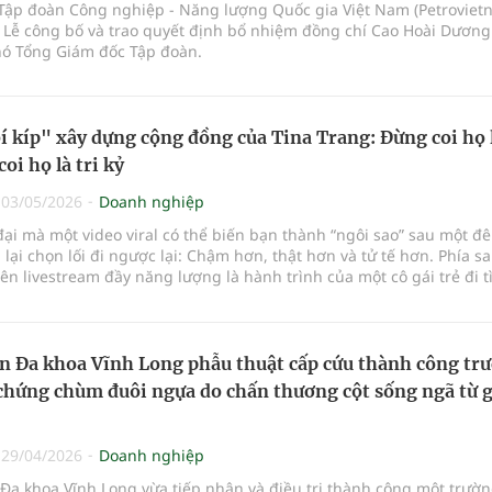
 Tập đoàn Công nghiệp - Năng lượng Quốc gia Việt Nam (Petroviet
 Lễ công bố và trao quyết định bổ nhiệm đồng chí Cao Hoài Dương
hó Tổng Giám đốc Tập đoàn.
bí kíp" xây dựng cộng đồng của Tina Trang: Đừng coi họ 
coi họ là tri kỷ
|
03/05/2026
Doanh nghiệp
đại mà một video viral có thể biến bạn thành “ngôi sao” sau một đ
 lại chọn lối đi ngược lại: Chậm hơn, thật hơn và tử tế hơn. Phía s
n livestream đầy năng lượng là hành trình của một cô gái trẻ đi 
 về sự kết nối thật sự giữa thế giới ảo.
n Đa khoa Vĩnh Long phẫu thuật cấp cứu thành công tr
chứng chùm đuôi ngựa do chấn thương cột sống ngã từ 
|
29/04/2026
Doanh nghiệp
Đa khoa Vĩnh Long vừa tiếp nhận và điều trị thành công một trườ