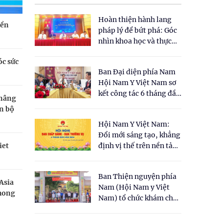
Hoàn thiện hành lang
nền
pháp lý để bứt phá: Góc
nhìn khoa học và thực
tiễn tại Tọa đàm " Đề
óc sức
xuất một số nội dung
Ban Đại diện phía Nam
cho Luật Y dược cổ
Hội Nam Y Việt Nam sơ
truyền Việt Nam"
kết công tác 6 tháng đầu
 nâng
năm 2026
n bộ
Hội Nam Y Việt Nam:
Đổi mới sáng tạo, khẳng
iet
định vị thế trên nền tảng
y học cổ truyền và khoa
học hiện đại
Ban Thiện nguyện phía
Asia
Nam (Hội Nam y Việt
phong
Nam) tổ chức khám chữa
bệnh y học cổ truyền và