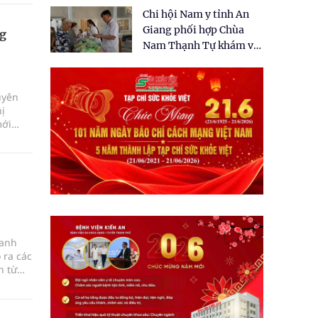
tặng quà cho 150 người
Chi hội Nam y tỉnh An
dân tại xã Tân Tập
Giang phối hợp Chùa
ng
Nam Thạnh Tự khám và
cấp thuốc miễn phí cho
nhân dân
uyên
ị
mới
 quản
oanh
 ra các
n từ
 dòng