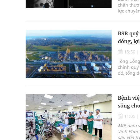
chấn thươn
lực chuyên
BSR quý 
đồng, lợ
15:50
Tổng Công 
chính quý 
đó, tổng d
đồng - mứ
Bệnh việ
sống cho
11:05
Một nam si
Vĩnh Phúc 
sâu vốn tr