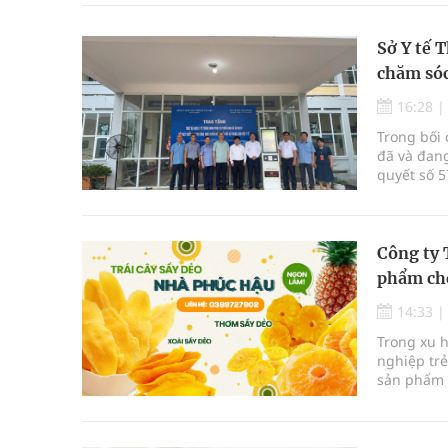
Sở Y tế 
chăm sóc
16:28
Trong bối 
đã và đan
quyết số 5
sáng tạo v
lý, khám 
Công ty 
phẩm chế
14:33
Trong xu 
nghiệp trẻ
sản phẩm p
trái cây 
sản phẩm 