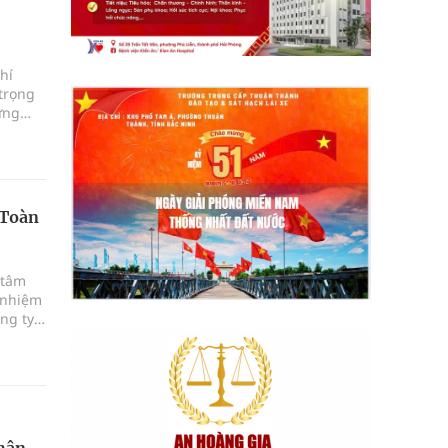
hí
trọng
ững
 Toàn
 tâm
 nhiệm
ng ty
 thật
nhận