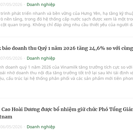
|
07/05/2026
Doanh nghiệp
 trình phát triển nhanh và bền vững của Hưng Yên, hạ tầng kỹ thu
rò nền tảng, trong đó hệ thống cấp nước sạch được xem là một tr
cột quan trọng. Không chỉ đáp ứng nhu cầu thiết yếu của người d
còn là yếu tố đầu vào không thể thiếu đối với sản xuất công nghiệ
hút đầu tư. Trong bối cảnh đó, Công ty Cổ phần Nước sạch Phù Tiê
 định vai trò là đơn vị nòng cốt, góp phần quan trọng vào sự phát
xã hội của địa phương.
 báo doanh thu Quý 1 năm 2026 tăng 24,6% so với cùng
|
07/05/2026
Doanh nghiệp
nh doanh quý 1 năm 2026 của Vinamilk tăng trưởng tích cực so vớ
ái nhờ doanh thu nội địa tăng trưởng tốt trở lại sau khi tái định v
u, cấu trúc lại hệ thống phân phối và các sản phẩm mới tiên pho
u dùng.
 Cao Hoài Dương được bổ nhiệm giữ chức Phó Tổng Giá
etnam
|
06/05/2026
Doanh nghiệp