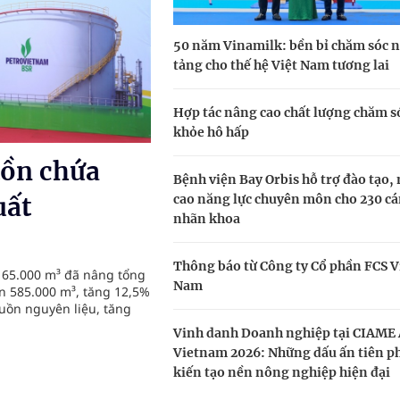
50 năm Vinamilk: bền bỉ chăm sóc 
oàn quốc
tảng cho thế hệ Việt Nam tương lai
g trưởng mới của Việt Nam
Hợp tác nâng cao chất lượng chăm s
kỳ, khám sàng lọc cho người dân
khỏe hô hấp
tồn chứa
ông cực hiệu quả
Bệnh viện Bay Orbis hỗ trợ đào tạo,
cao năng lực chuyên môn cho 230 cá
uất
nhãn khoa
Thông báo từ Công ty Cổ phần FCS V
 65.000 m³ đã nâng tổng
Nam
n 585.000 m³, tăng 12,5%
uồn nguyên liệu, tăng
Vinh danh Doanh nghiệp tại CIAME 
Vietnam 2026: Những dấu ấn tiên 
kiến tạo nền nông nghiệp hiện đại