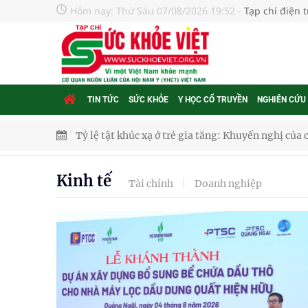
Hôm nay:
Thứ Sáu 07/08/2026 19:52
-
Tạp chí điện 
TIN TỨC
SỨC KHỎE
Y HỌC CỔ TRUYỀN
NGHIÊN CỨU
Tỷ lệ tật khúc xạ ở trẻ gia tăng: Khuyến nghị của
Nhiều lợi thế để nâng chất lượng y tế
Kinh tế
Tài chính
Doanh nghiệp
Vương Thành Công: Khi việc học bắt đầu từ trải 
Chấn chỉnh hoạt động kinh doanh dược liệu
Súp lơ xanh mang đến hy vọng mới trong phòng 
Tác Dụng Chống Kết Tập Tiểu Cầu Và Chống Đông