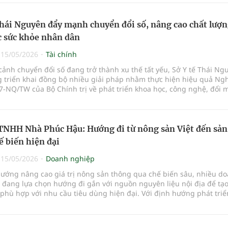
Thái Nguyên đẩy mạnh chuyển đổi số, nâng cao chất lượ
 sức khỏe nhân dân
|
15/05/2026
Tài chính
cảnh chuyển đổi số đang trở thành xu thế tất yếu, Sở Y tế Thái Ng
g triển khai đồng bộ nhiều giải pháp nhằm thực hiện hiệu quả Ngh
7-NQ/TW của Bộ Chính trị về phát triển khoa học, công nghệ, đổi 
à chuyển đổi số quốc gia. Qua đó, từng bước nâng cao chất lượng
chữa bệnh và phục vụ người dân ngày càng tốt hơn.
TNHH Nhà Phúc Hậu: Hướng đi từ nông sản Việt đến sản
 biến hiện đại
|
15/05/2026
Doanh nghiệp
hướng nâng cao giá trị nông sản thông qua chế biến sâu, nhiều d
 đang lựa chọn hướng đi gắn với nguồn nguyên liệu nội địa để tạo
hù hợp với nhu cầu tiêu dùng hiện đại. Với định hướng phát triể
Việt, Nhà Phúc Hậu đang từng bước xây dựng thương hiệu bằng các
trái cây sấy mang đậm dấu ấn nông sản bản địa.