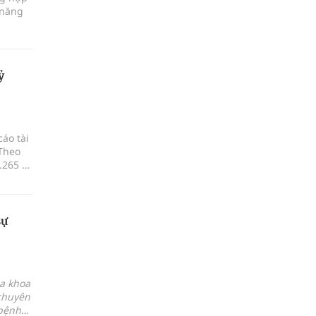
 năng
ỷ
áo tài
 Theo
.265 tỷ
sự
Đa khoa
 chuyên
bệnh