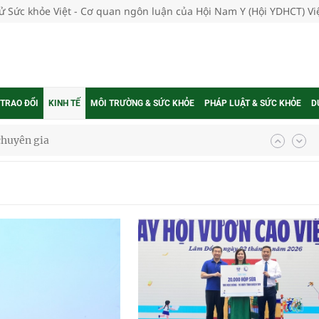
tử Sức khỏe Việt - Cơ quan ngôn luận của Hội Nam Y (Hội YDHCT) V
 TRAO ĐỔI
KINH TẾ
MÔI TRƯỜNG & SỨC KHỎE
PHÁP LUẬT & SỨC KHỎE
D
 chuyên gia
nghiệm thực tế
ngừa ung thư
 Máu Của Các Loài Nhân Sâm (Panax Spp.): Tổng