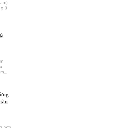
nam)
 giữ
là
êm,
au
tìm
ường
giàn
ng hợp