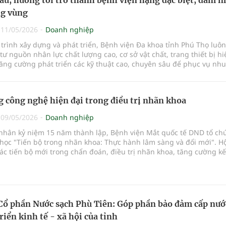
ng vùng
|
11/05/2026
Doanh nghiệp
trình xây dựng và phát triển, Bệnh viện Đa khoa tỉnh Phú Thọ luô
tư nguồn nhân lực chất lượng cao, cơ sở vật chất, trang thiết bị hi
ăng cường phát triển các kỹ thuật cao, chuyên sâu để phục vụ nhu
 bệnh ngày càng cao của người dân tại Phú Thọ và các tỉnh Trung
phía Bắc. Với nền tảng vững chắc đó, Bệnh viện đã có những bước 
 mẽ, đổi mới toàn diện, hướng tới mục tiêu trở thành Bệnh viện 
 công nghệ hiện đại trong điều trị nhãn khoa
 đảm nhận chức năng vùng.
|
09/05/2026
Doanh nghiệp
 nhân kỷ niệm 15 năm thành lập, Bệnh viện Mắt quốc tế DND tổ ch
học "Tiến bộ trong nhãn khoa: Thực hành lâm sàng và đổi mới". Hộ
ác tiến bộ mới trong chẩn đoán, điều trị nhãn khoa, tăng cường kế
n giữ
Cổ phần Nước sạch Phù Tiên: Góp phần bảo đảm cấp nướ
riển kinh tế - xã hội của tỉnh