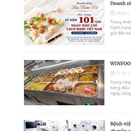
Doanh n
09:00
Trong khô
Cách mạng
gửi đến to
người đang
WINFOOD
11:38
Trong nhịp
hàng đầu 
ngày càng 
TNHH WINF
và niềm t
Bệnh việ
chuyên s