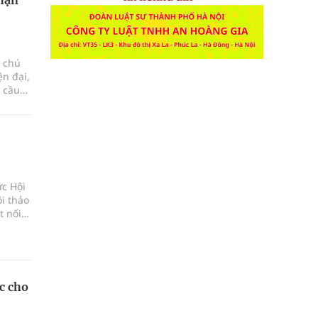
n chú
ện đại,
 cầu
 du
phát
hạng
ức Hội
i thảo
t nối
c cho