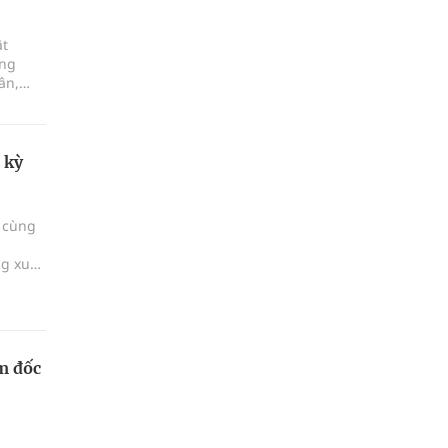
ật
ong
ân,
p, dịch
n đã và
 triển
 kỳ
i cùng
ị
ng xu
m đốc