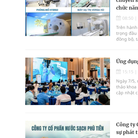
chức nă
08:50
Trên hành 
trọng đầu 
đồng bộ, t
khám chữa
miền núi 
triển mạnh
Ứng dụng
Đặc biệt,
15:15
Ngày 7/5,
thảo khoa 
cập nhật c
chuyên mô
Công ty 
sự phát t