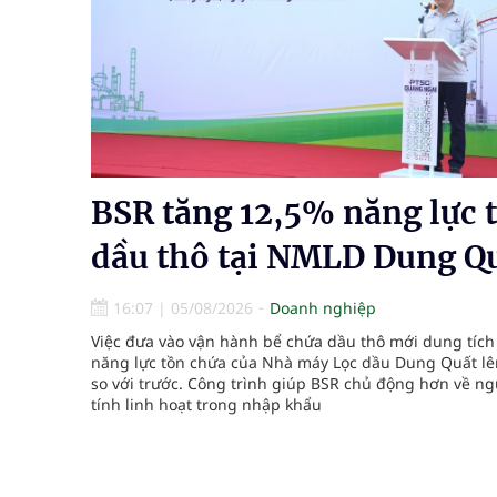
Quan Bằng Chứng Dược Lý Và Cơ Chế Phân Tử
Xây dựng bản đồ mạng lưới cấp cứu ngoại viện t
"Nền kinh tế bạc" có thể trở thành động lực tăn
Đắk Lắk: Đẩy nhanh tiến độ khám sức khỏe định 
BSR tăng 12,5% năng lực 
Tổng hợp những cách trị thâm body nách, bẹn, m
dầu thô tại NMLD Dung Q
16:07
|
05/08/2026
Doanh nghiệp
Việc đưa vào vận hành bể chứa dầu thô mới dung tích
năng lực tồn chứa của Nhà máy Lọc dầu Dung Quất lê
so với trước. Công trình giúp BSR chủ động hơn về ng
tính linh hoạt trong nhập khẩu