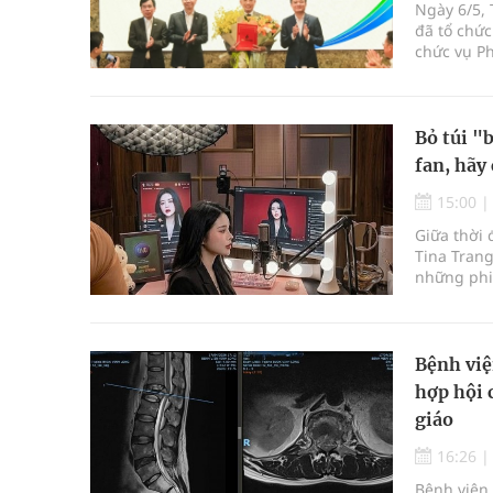
Ngày 6/5,
đã tổ chức
chức vụ P
Bỏ túi "
fan, hãy 
15:00
Giữa thời 
Tina Trang
những phiê
định nghĩa
Bệnh việ
hợp hội 
giáo
16:26
Bệnh viện 