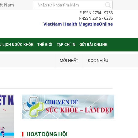
iệt Nam
E-ISSN 2734 - 9756
P-ISSN 2815 - 6285
VietNam Health MagazineOnline
U LỊCH & SỨC KHỎE
THẾ GIỚI
TẠP CHÍ IN
GỬI BÀI ONLINE
MỚI NHẤT
ĐỌC NHIỀU
HOẠT ĐỘNG HỘI