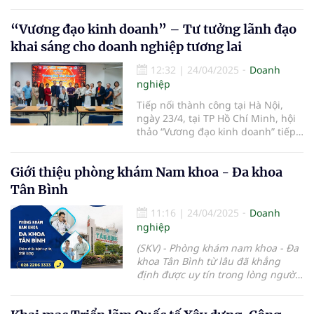
“Vương đạo kinh doanh” – Tư tưởng lãnh đạo
khai sáng cho doanh nghiệp tương lai
12:32
|
24/04/2025
Doanh
nghiệp
Tiếp nối thành công tại Hà Nội,
ngày 23/4, tại TP Hồ Chí Minh, hội
thảo “Vương đạo kinh doanh” tiếp
tục diễn ra nhằm chia sẻ những tư
tưởng lãnh đạo khai sáng và chiến
Giới thiệu phòng khám Nam khoa - Đa khoa
lược quản trị doanh nghiệp bền
vững.
Tân Bình
11:16
|
24/04/2025
Doanh
nghiệp
(SKV) - Phòng khám nam khoa - Đa
khoa Tân Bình từ lâu đã khẳng
định được uy tín trong lòng người
dân TP.HCM và các khu vực lân cận.
Là địa chỉ chuyên thăm khám và