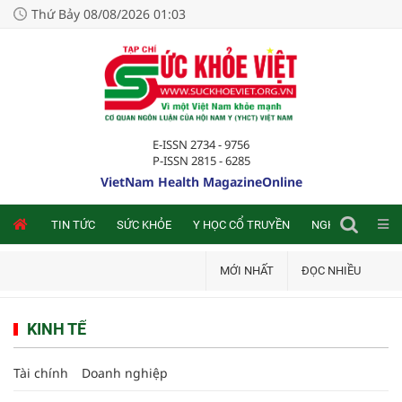
Thứ Bảy 08/08/2026 01:03
E-ISSN 2734 - 9756
P-ISSN 2815 - 6285
VietNam Health MagazineOnline
NLINE
TIN TỨC
SỨC KHỎE
Y HỌC CỔ TRUYỀN
NGHIÊN CỨU TRA
MỚI NHẤT
ĐỌC NHIỀU
KINH TẾ
Tài chính
Doanh nghiệp