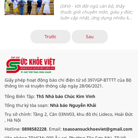
(SKV) - Với đội ngũ cán bộ, thầy
thuốc giỏi chuyên môn, giàu
y đức
;
luôn
cập nhật, ứng dụng nhiều kỹ
thuật hỗ trợ sinh sản tiên tiến
cùng những cải tiến vượt trội
trong điều trị hiếm muộn
;
Trung
Trước
Sau
tâm Hỗ trợ sinh sản Bệnh viện Bưu
điện (IVF Bưu điện) tiếp tục giữ
vững vị thế là một trong các cơ sở
y tế khám, điều trị vô sinh, hiếm
muộn hàng đầu trong nước và khu
vực
.
Giấy phép hoạt động báo chí điện tử số 397/GP-BTTTT của Bộ
thông tin và truyền thông cấp ngày 28/06/2021.
Tổng Biên Tập:
ThS Nhà báo Chúc Kim Vinh
Tổng thư ký tòa soạn:
Nhà báo Nguyễn Khải
Trụ sở chính: Tầng 2, Căn 03NV03, khu đô thị Lideco, Hoài Đức
, Hà Nội
Hotline:
0898582228
. Email:
toasoansuckhoeviet@gmail.com
Văn phòng TP.HCM: 909 Âu cơ, Phường Tân Sơn Nhì, TP Hồ