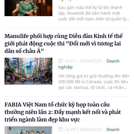
dinh dưỡng và tăng cường sức đề
Sau gần nửa thế kỷ từ khi thành
kháng thông qua các sản phẩm hỗ
lập, Vinamilk đã tiến hành một
trợ sức khỏe ngày càng trở nên
cuộc đổi mới toàn diện từ quản lý,
cấp thiết.
chuyển đổi số, tiêu chuẩn sản
phẩm, bao bì, thương hiệu đến
Manulife phối hợp cùng Diễn đàn Kinh tế thế
cách tiếp cận người tiêu dùng.
giới phát động cuộc thi "Đổi mới vì tương lai
dân số châu Á"
16:47
|
09/04/2025
Doanh
nghiệp
Với tổng giá trị giải thưởng lên đến
200.000 đô la Canada, cuộc thi kêu
gọi các startup, tổ chức, cá nhân…
đóng góp những giải pháp về
củng cố nền tảng tài chính trong
FABIA Việt Nam tổ chức kỳ họp toàn cầu
dài hạn...
thường niên lần 2: Đẩy mạnh kết nối và phát
triển ngành làm đẹp khu vực
14:49
|
09/04/2025
Doanh