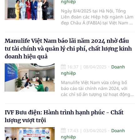
nghiệp
Ngày 8/4/2025 tại Hà Nội, Tổng
Liên đoàn các Hiệp hội ngành Làm
đẹp Châu Á (FABIA) tại Việt Nam đã
tổ chức thành công kỳ họp toàn
cầu thường niên lần thứ 2.
Manulife Việt Nam báo lãi năm 2024 nhờ đầu
tư tài chính và quản lý chi phí, chất lượng kinh
doanh hiệu quả
16:37
|
08/04/2025
Doanh
nghiệp
Manulife Việt Nam vừa công bố
báo cáo tài chính năm 2024, với
các chỉ số ấn tượng từ hoạt động
đầu tư tài chính.
IVF Bưu điện: Hành trình hạnh phúc - Chất
lượng vượt trội
17:43
|
03/04/2025
Doanh
nghiệp