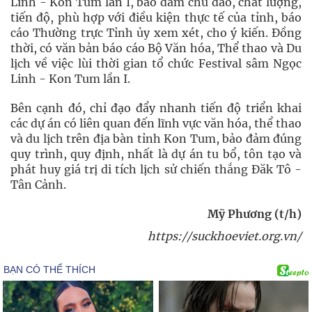
Linh - Kon Tum lần I, bảo đảm chu đáo, chất lượng,
tiến độ, phù hợp với điều kiện thực tế của tỉnh, báo
cáo Thường trực Tỉnh ủy xem xét, cho ý kiến. Đồng
thời, có văn bản báo cáo Bộ Văn hóa, Thể thao và Du
lịch về việc lùi thời gian tổ chức Festival sâm Ngọc
Linh - Kon Tum lần I.
Bên cạnh đó, chỉ đạo đẩy nhanh tiến độ triển khai
các dự án có liên quan đến lĩnh vực văn hóa, thể thao
và du lịch trên địa bàn tỉnh Kon Tum, bảo đảm đúng
quy trình, quy định, nhất là dự án tu bổ, tôn tạo và
phát huy giá trị di tích lịch sử chiến thắng Đăk Tô -
Tân Cảnh.
Mỹ Phương (t/h)
https://suckhoeviet.org.vn/