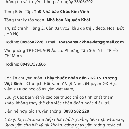
thông tin và truyền thông cấp ngày 28/06/2021.
Tổng Biên Tập:
ThS Nhà báo Chúc Kim Vinh
Tổng thư ký tòa soạn:
Nhà báo Nguyễn Khải
Trụ sở chính: Tầng 2, Căn 03NV03, khu đô thị Lideco, Hoài Đức
, Hà Nội
Hotline:
0898582228
. Email:
toasoansuckhoeviet@gmail.com
Văn phòng TP.HCM: 909 Âu cơ, Phường Tân Sơn Nhì, TP Hồ
Chí Minh
Hotline:
0949.737.666
Cố vấn chuyên môn:
Thầy thuốc nhân dân - GS.TS Trương
Việt Bình
– Chủ tịch Hội Nam Y Việt Nam. (Nguyên GĐ Học
viện Y Dược học cổ truyền Việt Nam).
Lưu ý: Các bài viết về các bài thuốc chỉ có tính chất tham
khảo, không thay thế cho việc chẩn đoán hoặc điều trị.
Liên hệ hợp tác Truyền thông:
0898 582 228
Lưu ý: Tạp chí không tiếp nhận hỗ trợ bằng tiền mặt và không
ủy quyền cho bất kỳ tài khoản, công ty truyền thông hoặc cá