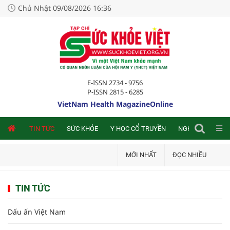
Chủ Nhật 09/08/2026 16:36
E-ISSN 2734 - 9756
P-ISSN 2815 - 6285
VietNam Health MagazineOnline
NLINE
TIN TỨC
SỨC KHỎE
Y HỌC CỔ TRUYỀN
NGHIÊN CỨU TRA
MỚI NHẤT
ĐỌC NHIỀU
TIN TỨC
Dấu ấn Việt Nam