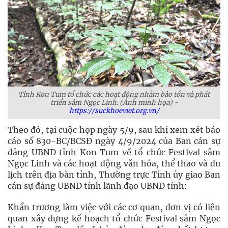
Tỉnh Kon Tum tổ chức các hoạt động nhằm bảo tồn và phát
triển sâm Ngọc Linh. (Ảnh minh họa) -
https://suckhoeviet.org.vn/
Theo đó, tại cuộc họp ngày 5/9, sau khi xem xét báo
cáo số 830-BC/BCSĐ ngày 4/9/2024 của Ban cán sự
đảng UBND tỉnh Kon Tum về tổ chức Festival sâm
Ngọc Linh và các hoạt động văn hóa, thể thao và du
lịch trên địa bàn tỉnh, Thường trực Tỉnh ủy giao Ban
cán sự đảng UBND tỉnh lãnh đạo UBND tỉnh:
Khẩn trương làm việc với các cơ quan, đơn vị có liên
quan xây dựng kế hoạch tổ chức Festival sâm Ngọc