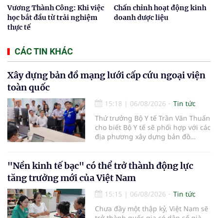
Vương Thành Công: Khi việc
Chấn chỉnh hoạt động kinh
học bắt đầu từ trải nghiệm
doanh dược liệu
thực tế
CÁC TIN KHÁC
Xây dựng bản đồ mạng lưới cấp cứu ngoại viện
toàn quốc
15:18
|
06/08/2026
Tin tức
Thứ trưởng Bộ Y tế Trần Văn Thuấn
cho biết Bộ Y tế sẽ phối hợp với các
địa phương xây dựng bản đồ
mạng lưới cấp cứu ngoại viện,
đồng thời chuẩn hóa đào tạo, hoàn
thiện cơ chế tài chính và đa dạng
"Nền kinh tế bạc" có thể trở thành động lực
hóa phương tiện nhằm nâng cao
tăng trưởng mới của Việt Nam
năng lực cấp cứu trước viện trên
phạm vi cả nước.
15:15
|
06/08/2026
Tin tức
Chưa đầy một thập kỷ, Việt Nam sẽ
trở thành quốc gia có dân số già.