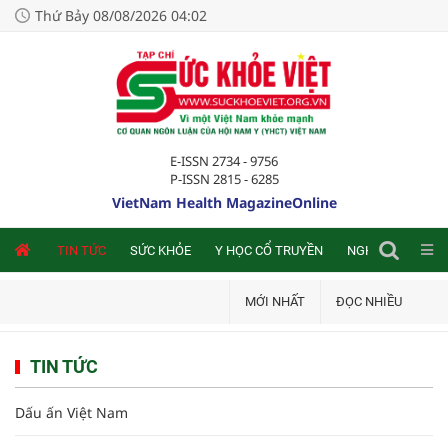
Thứ Bảy 08/08/2026 04:02
E-ISSN 2734 - 9756
P-ISSN 2815 - 6285
VietNam Health MagazineOnline
NLINE
TIN TỨC
SỨC KHỎE
Y HỌC CỔ TRUYỀN
NGHIÊN CỨU TRA
MỚI NHẤT
ĐỌC NHIỀU
TIN TỨC
Dấu ấn Việt Nam