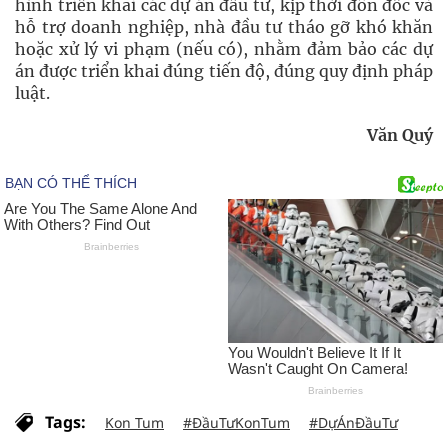
hình triển khai các dự án đầu tư, kịp thời đôn đốc và
hỗ trợ doanh nghiệp, nhà đầu tư tháo gỡ khó khăn
hoặc xử lý vi phạm (nếu có), nhằm đảm bảo các dự
án được triển khai đúng tiến độ, đúng quy định pháp
luật.
Văn Quý
Tags:
Kon Tum
#ĐầuTưKonTum
#DựÁnĐầuTư