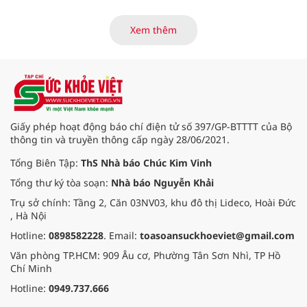
khỏi chức năng" bệnh viêm gan B
là những nội dung trọng tâm được
Xem thêm
báo cáo tại Hội thảo khoa học cập
nhật chẩn đoán và điều trị bệnh lý
tiêu hóa - gan mật vừa diễn ra
ngày 1/8 tại Bệnh viện Đại học
quốc tế Hồng Bàng.
Giấy phép hoạt động báo chí điện tử số 397/GP-BTTTT của Bộ
thông tin và truyền thông cấp ngày 28/06/2021.
Tổng Biên Tập:
ThS Nhà báo Chúc Kim Vinh
Tổng thư ký tòa soạn:
Nhà báo Nguyễn Khải
Trụ sở chính: Tầng 2, Căn 03NV03, khu đô thị Lideco, Hoài Đức
, Hà Nội
Hotline:
0898582228
. Email:
toasoansuckhoeviet@gmail.com
Văn phòng TP.HCM: 909 Âu cơ, Phường Tân Sơn Nhì, TP Hồ
Chí Minh
Hotline:
0949.737.666