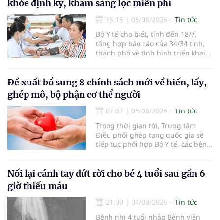
khỏe định kỳ, khám sàng lọc miễn phí
15:15
|
05/08/2026
Tin tức
Bộ Y tế cho biết, tính đến 18/7,
tổng hợp báo cáo của 34/34 tỉnh,
thành phố về tình hình triển khai
khám sức khỏe định kỳ, khám sàng
lọc miễn phí cho người dân, ghi
nhận 32.286.360 người, chiếm gần
Đề xuất bổ sung 8 chính sách mới về hiến, lấy,
30% dân số cả nước đã được khám
ghép mô, bộ phận cơ thể người
sức khỏe định kỳ năm nay.
07:07
|
05/08/2026
Tin tức
Trong thời gian tới, Trung tâm
Điều phối ghép tạng quốc gia sẽ
tiếp tục phối hợp Bộ Y tế, các bệnh
viện và các cơ quan liên quan để
mở rộng mạng lưới điều phối, tăng
cường truyền thông, hoàn thiện
Nối lại cánh tay đứt rời cho bé 4 tuổi sau gần 6
quy trình chuyên môn và hệ thống
giờ thiếu máu
pháp luật để thúc đẩy lĩnh vực
hiến và ghép mô tạng.
21:09
|
04/08/2026
Tin tức
Bệnh nhi 4 tuổi nhập Bệnh viện