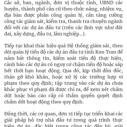
Các sở, ban, ngành, đơn vị thuộc tỉnh, UBND các
huyện, thành phố căn cứ theo chức năng, nhiệm vụ,
địa bàn được phân công quản lý, cần tăng cường
công tác giám sát, kiểm tra, thanh tra chuyên ngành
đối với các dự án đầu tư (trên các lĩnh vực như đất
đai, xây dựng, đầu tư, lâm nghiệp...).
Tiếp tục khai thác hiệu quả Hệ thống giám sát, theo
dõi quản lý tiến độ các dự án đầu tư tỉnh Kon Tum để
nắm bắt thông tin, kiểm soát tiến độ thực hiện,
cảnh báo các dự án có nguy cơ chậm tiến độ hoặc sắp
hết thời hạn hoạt động. Qua đó, kịp thời đôn đốc,
tháo gỡ khó khăn, hoặc xử lý các trường hợp vi
phạm theo quy định; tập trung vào các dự án chưa
khắc phục vi phạm đã được chỉ ra, để xem xét chấm
dứt hoặc báo cáo cấp có thẩm quyền quyết định
chấm dứt hoạt động theo quy định.
Đồng thời, các cơ quan, đơn vị tiếp tục triển khai các
giải pháp hỗ trợ nhà đầu tư trong quá trình thực
hiện dự án, đặc biệt trong công tác đền bù, giải