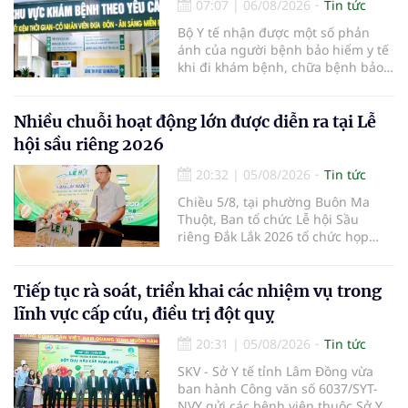
07:07
|
06/08/2026
Tin tức
Bộ Y tế nhận được một số phản
ánh của người bệnh bảo hiểm y tế
khi đi khám bệnh, chữa bệnh bảo
hiểm y tế đúng trình tự, thủ tục
quy định, không đăng ký khám
bệnh, chữa bệnh theo yêu cầu
Nhiều chuỗi hoạt động lớn được diễn ra tại Lễ
nhưng vẫn phải nộp thêm các chi
hội sầu riêng 2026
phí khám bệnh, chữa bệnh ngoài
phần cùng chi trả.
20:32
|
05/08/2026
Tin tức
Chiều 5/8, tại phường Buôn Ma
Thuột, Ban tổ chức Lễ hội Sầu
riêng Đắk Lắk 2026 tổ chức họp
báo thông tin về các hoạt động của
Lễ hội Sầu riêng Đắk Lắk 2026.Lễ
hội Sầu riêng Đắk Lắk năm 2026 có
Tiếp tục rà soát, triển khai các nhiệm vụ trong
chủ đề “Sầu riêng Đắk Lắk – Kết nối
lĩnh vực cấp cứu, điều trị đột quỵ
vươn xa”, được tổ chức từ ngày
15/8/2026 đến ngày 02/9/2026 tại
20:31
|
05/08/2026
Tin tức
phường Buôn Ma Thuột, xã Krông
SKV - Sở Y tế tỉnh Lâm Đồng vừa
Pắc, phường Tuy Hòa và một số xã
ban hành Công văn số 6037/SYT-
trồng sầu riêng trên địa bàn tỉnh.
NVY gửi các bệnh viện thuộc Sở Y