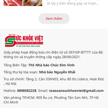
tế lấy ý kiến đóng góp và hoàn
thiện với nhiều chính sách nhằm
đổi mới phương thức quản lý, tăng
cường hậu kiểm, ứng dụng chuyển
Xem thêm
đổi số, kiểm soát nguy cơ theo toàn
bộ chuỗi cung ứng và nâng cao
hiệu quả quản lý loại hình thức ăn
đường phố, bếp ăn tập thể, góp
phần nâng cao hiệu quả bảo đảm
an toàn thực phẩm trong giai đoạn
mới.
Giấy phép hoạt động báo chí điện tử số 397/GP-BTTTT của Bộ
thông tin và truyền thông cấp ngày 28/06/2021.
Tổng Biên Tập:
ThS Nhà báo Chúc Kim Vinh
Tổng thư ký tòa soạn:
Nhà báo Nguyễn Khải
Trụ sở chính: Tầng 2, Căn 03NV03, khu đô thị Lideco, Hoài Đức
, Hà Nội
Hotline:
0898582228
. Email:
toasoansuckhoeviet@gmail.com
Văn phòng TP.HCM: 909 Âu cơ, Phường Tân Sơn Nhì, TP Hồ
Chí Minh