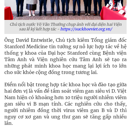
Chủ tịch nước Võ Văn Thưởng chụp ảnh với đại diện hai Viện
sau lễ ký kết hợp tác -
https://suckhoeviet.org.vn/
Ông David Entwistle, Chủ tịch kiêm Tổng giám đốc
Stanford Medicine tin tưởng sự nỗ lực hợp tác về hệ
thống y khoa của Đại học Stanford cùng Bệnh viện
Tâm Anh và Viện nghiên cứu Tâm Anh sẽ tạo ra
những phát minh khoa học mang lại lợi ích to lớn
cho sức khỏe cộng đồng trong tương lai.
Điểm nổi bật trong hợp tác khoa học và đào tạo giữa
hai đơn vị là vấn đề tầm soát viêm gan siêu vi D. Việt
Nam hiện có khoảng hơn 10 triệu người nhiễm viêm
gan siêu vi B mạn tính. Các nghiên cứu cho thấy,
người nhiễm đồng thời virus viêm gan B và D thì
nguy cơ xơ gan và ung thư gan sẽ tăng gấp nhiều
lần.