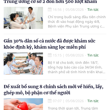
Trung ương cơ sở 2 đón hơn 500 lượt khám
16:56
|
05/08/2026
Tin tức
Chỉ trong buổi sáng đầu tiên chính
thức đi vào hoạt động ngày 4/8,
Bệnh viện Phụ sản Trung ương cơ
sở 2 đã tiếp đón hơn 500 lượt
người đến khám, điều trị và đón
em bé đầu tiên chào đời.
Gần 30% dân số cả nước đã được khám sức
khỏe định kỳ, khám sàng lọc miễn phí
15:15
|
05/08/2026
Tin tức
Bộ Y tế cho biết, tính đến 18/7,
tổng hợp báo cáo của 34/34 tỉnh,
thành phố về tình hình triển khai
khám sức khỏe định kỳ, khám sàng
lọc miễn phí cho người dân, ghi
nhận 32.286.360 người, chiếm gần
Đề xuất bổ sung 8 chính sách mới về hiến, lấy,
30% dân số cả nước đã được khám
ghép mô, bộ phận cơ thể người
sức khỏe định kỳ năm nay.
07:07
|
05/08/2026
Tin tức
Trong thời gian tới, Trung tâm