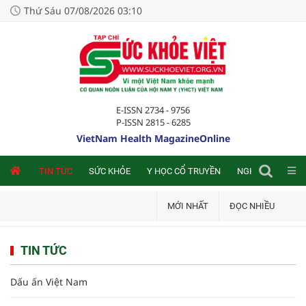
Thứ Sáu 07/08/2026 03:10
E-ISSN 2734 - 9756
P-ISSN 2815 - 6285
VietNam Health MagazineOnline
NLINE
TIN TỨC
SỨC KHỎE
Y HỌC CỔ TRUYỀN
NGHIÊN CỨU TRA
MỚI NHẤT
ĐỌC NHIỀU
TIN TỨC
Dấu ấn Việt Nam