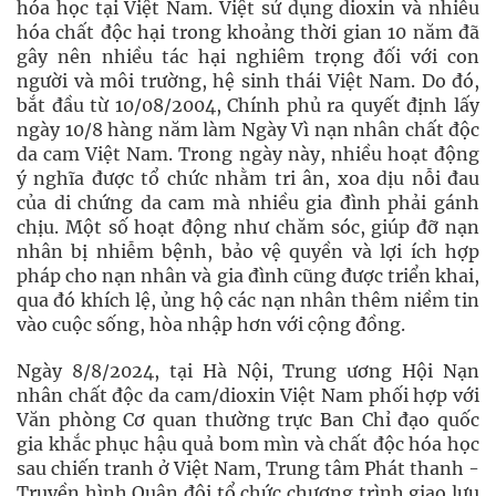
hóa học tại Việt Nam. Việt sử dụng dioxin và nhiều
hóa chất độc hại trong khoảng thời gian 10 năm đã
gây nên nhiều tác hại nghiêm trọng đối với con
người và môi trường, hệ sinh thái Việt Nam. Do đó,
bắt đầu từ 10/08/2004, Chính phủ ra quyết định lấy
ngày 10/8 hàng năm làm Ngày Vì nạn nhân chất độc
da cam Việt Nam. Trong ngày này, nhiều hoạt động
ý nghĩa được tổ chức nhằm tri ân, xoa dịu nỗi đau
của di chứng da cam mà nhiều gia đình phải gánh
chịu. Một số hoạt động như chăm sóc, giúp đỡ nạn
nhân bị nhiễm bệnh, bảo vệ quyền và lợi ích hợp
pháp cho nạn nhân và gia đình cũng được triển khai,
qua đó khích lệ, ủng hộ các nạn nhân thêm niềm tin
vào cuộc sống, hòa nhập hơn với cộng đồng.
Ngày 8/8/2024, tại Hà Nội, Trung ương Hội Nạn
nhân chất độc da cam/dioxin Việt Nam phối hợp với
Văn phòng Cơ quan thường trực Ban Chỉ đạo quốc
gia khắc phục hậu quả bom mìn và chất độc hóa học
sau chiến tranh ở Việt Nam, Trung tâm Phát thanh -
Truyền hình Quân đội tổ chức chương trình giao lưu