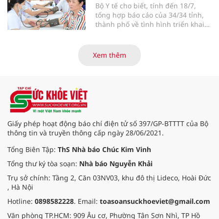
Bộ Y tế cho biết, tính đến 18/7,
tổng hợp báo cáo của 34/34 tỉnh,
thành phố về tình hình triển khai
khám sức khỏe định kỳ, khám sàng
lọc miễn phí cho người dân, ghi
nhận 32.286.360 người, chiếm gần
Xem thêm
30% dân số cả nước đã được khám
sức khỏe định kỳ năm nay.
Giấy phép hoạt động báo chí điện tử số 397/GP-BTTTT của Bộ
thông tin và truyền thông cấp ngày 28/06/2021.
Tổng Biên Tập:
ThS Nhà báo Chúc Kim Vinh
Tổng thư ký tòa soạn:
Nhà báo Nguyễn Khải
Trụ sở chính: Tầng 2, Căn 03NV03, khu đô thị Lideco, Hoài Đức
, Hà Nội
Hotline:
0898582228
. Email:
toasoansuckhoeviet@gmail.com
Văn phòng TP.HCM: 909 Âu cơ, Phường Tân Sơn Nhì, TP Hồ