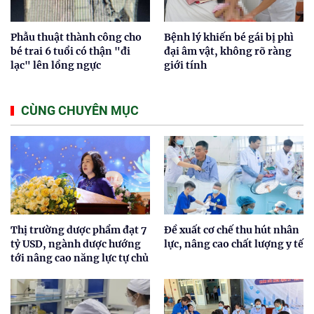
Phẫu thuật thành công cho
Bệnh lý khiến bé gái bị phì
bé trai 6 tuổi có thận "đi
đại âm vật, không rõ ràng
lạc" lên lồng ngực
giới tính
CÙNG CHUYÊN MỤC
Thị trường dược phẩm đạt 7
Đề xuất cơ chế thu hút nhân
tỷ USD, ngành dược hướng
lực, nâng cao chất lượng y tế
tới nâng cao năng lực tự chủ