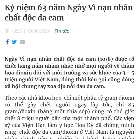
Kỷ niệm 63 năm Ngày Vì nạn nhân
chất độc da cam
10:56
|
10/08/2024
Tin tức
Ngày Vì nạn nhân chất độc da cam (10/8) được tổ
chức hàng năm nhằm nhắc nhở mọi người về thảm
họa dioxin đối với môi trường và sức khỏe của 3 - 5
triệu người Việt Nam, đồng thời kêu gọi cộng đồng
xã hội chung tay xoa dịu nỗi đau da cam.
Theo các nhà khoa học, chỉ một phần tỷ gram dioxin
có thể gây chết người ngay lập tức, chỉ 85
gram/dioxin (bằng một thìa súp) cũng có thể giết
chết 8 triệu người dân của một thành phố. Các viện
sỹ của Viện Hàn lâm y học Hoa Kỳ đã chứng minh
rằng, chất độc da cam/dioxin ở Việt Nam là nguyên
nhân chính gây ra nhiều loại bệnh hiểm nghèo