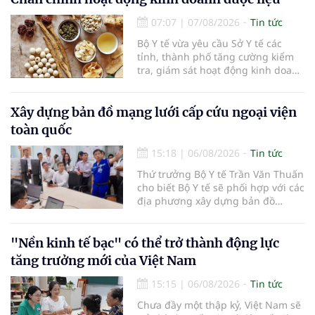
07:07
|
07/08/2026
Tin tức
Bộ Y tế vừa yêu cầu Sở Y tế các
tỉnh, thành phố tăng cường kiểm
tra, giám sát hoạt động kinh doanh
dược liệu, tập trung vào các cơ sở
bán lẻ dược liệu, thuốc cổ truyền.
Xây dựng bản đồ mạng lưới cấp cứu ngoại viện
toàn quốc
15:18
|
06/08/2026
Tin tức
Thứ trưởng Bộ Y tế Trần Văn Thuấn
cho biết Bộ Y tế sẽ phối hợp với các
địa phương xây dựng bản đồ
mạng lưới cấp cứu ngoại viện,
đồng thời chuẩn hóa đào tạo, hoàn
thiện cơ chế tài chính và đa dạng
"Nền kinh tế bạc" có thể trở thành động lực
hóa phương tiện nhằm nâng cao
tăng trưởng mới của Việt Nam
năng lực cấp cứu trước viện trên
phạm vi cả nước.
15:15
|
06/08/2026
Tin tức
Chưa đầy một thập kỷ, Việt Nam sẽ