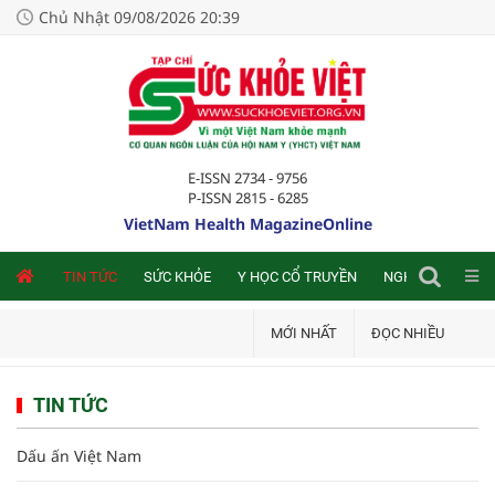
Chủ Nhật 09/08/2026 20:39
E-ISSN 2734 - 9756
P-ISSN 2815 - 6285
VietNam Health MagazineOnline
NLINE
TIN TỨC
SỨC KHỎE
Y HỌC CỔ TRUYỀN
NGHIÊN CỨU TRA
MỚI NHẤT
ĐỌC NHIỀU
TIN TỨC
Dấu ấn Việt Nam