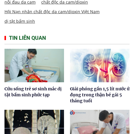
nỗi đau da cam
chất độc da cam/dioxin
Hội Nạn nhân chất độc da cam/dioxin Việt Nam
dị tật bẩm sinh
TIN LIÊN QUAN
​​​​​​​Cứu sống trẻ sơ sinh mắc dị
Giải phóng gần 1,5 lít nước ứ
tật bẩm sinh phức tạp
đọng trong thận bé gái 5
tháng tuổi