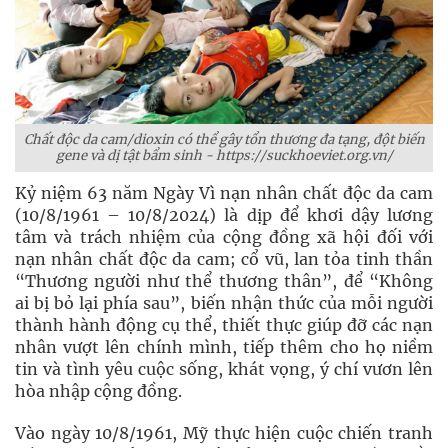
Chất độc da cam/dioxin có thể gây tổn thương đa tạng, đột biến
gene và dị tật bẩm sinh - https://suckhoeviet.org.vn/
Kỷ niệm 63 năm Ngày Vì nạn nhân chất độc da cam
(10/8/1961 – 10/8/2024) là dịp để khơi dậy lương
tâm và trách nhiệm của cộng đồng xã hội đối với
nạn nhân chất độc da cam; cổ vũ, lan tỏa tinh thần
“Thương người như thể thương thân”, để “Không
ai bị bỏ lại phía sau”, biến nhận thức của mỗi người
thành hành động cụ thể, thiết thực giúp đỡ các nạn
nhân vượt lên chính mình, tiếp thêm cho họ niềm
tin và tình yêu cuộc sống, khát vọng, ý chí vươn lên
hòa nhập cộng đồng.
Vào ngày 10/8/1961, Mỹ thực hiện cuộc chiến tranh