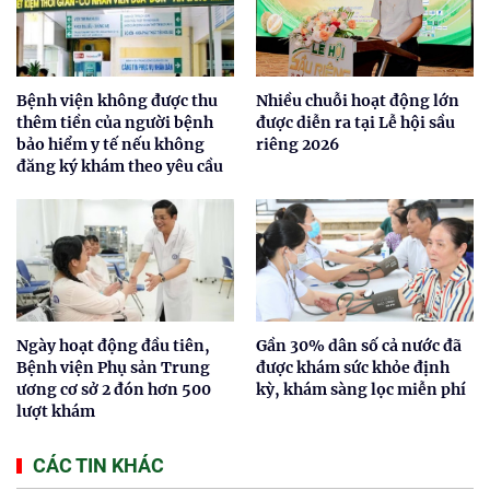
Bệnh viện không được thu
Nhiều chuỗi hoạt động lớn
thêm tiền của người bệnh
được diễn ra tại Lễ hội sầu
bảo hiểm y tế nếu không
riêng 2026
đăng ký khám theo yêu cầu
Ngày hoạt động đầu tiên,
Gần 30% dân số cả nước đã
Bệnh viện Phụ sản Trung
được khám sức khỏe định
ương cơ sở 2 đón hơn 500
kỳ, khám sàng lọc miễn phí
lượt khám
CÁC TIN KHÁC