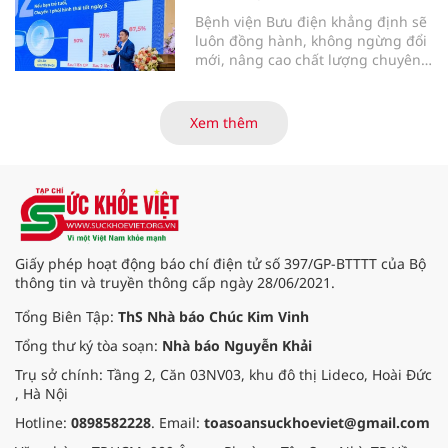
Bệnh viện Bưu điện khẳng định sẽ
luôn đồng hành, không ngừng đổi
mới, nâng cao chất lượng chuyên
môn và dịch vụ để biến những
điều tưởng chừng “không thể”
thành “có thể”, giúp ngày càng
Xem thêm
nhiều gia đình vô sinh, hiếm muộn
sớm tìm được hạnh phúc trọn vẹn,
đón con yêu khỏe mạnh chào đời.
Giấy phép hoạt động báo chí điện tử số 397/GP-BTTTT của Bộ
thông tin và truyền thông cấp ngày 28/06/2021.
Tổng Biên Tập:
ThS Nhà báo Chúc Kim Vinh
Tổng thư ký tòa soạn:
Nhà báo Nguyễn Khải
Trụ sở chính: Tầng 2, Căn 03NV03, khu đô thị Lideco, Hoài Đức
, Hà Nội
Hotline:
0898582228
. Email:
toasoansuckhoeviet@gmail.com