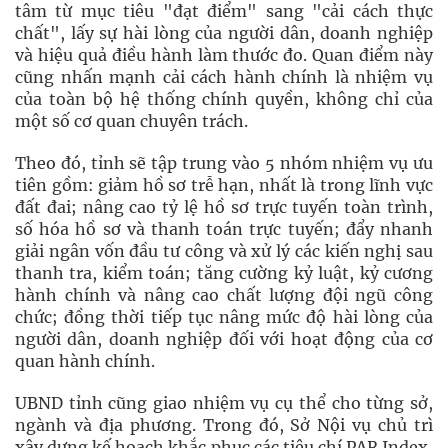
tâm từ mục tiêu "đạt điểm" sang "cải cách thực
chất", lấy sự hài lòng của người dân, doanh nghiệp
và hiệu quả điều hành làm thước đo. Quan điểm này
cũng nhấn mạnh cải cách hành chính là nhiệm vụ
của toàn bộ hệ thống chính quyền, không chỉ của
một số cơ quan chuyên trách.
Theo đó, tỉnh sẽ tập trung vào 5 nhóm nhiệm vụ ưu
tiên gồm: giảm hồ sơ trễ hạn, nhất là trong lĩnh vực
đất đai; nâng cao tỷ lệ hồ sơ trực tuyến toàn trình,
số hóa hồ sơ và thanh toán trực tuyến; đẩy nhanh
giải ngân vốn đầu tư công và xử lý các kiến nghị sau
thanh tra, kiểm toán; tăng cường kỷ luật, kỷ cương
hành chính và nâng cao chất lượng đội ngũ công
chức; đồng thời tiếp tục nâng mức độ hài lòng của
người dân, doanh nghiệp đối với hoạt động của cơ
quan hành chính.
UBND tỉnh cũng giao nhiệm vụ cụ thể cho từng sở,
ngành và địa phương. Trong đó, Sở Nội vụ chủ trì
xây dựng kế hoạch khắc phục các tiêu chí PAR Index,