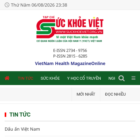
Thứ Năm 06/08/2026 23:38
E-ISSN 2734 - 9756
P-ISSN 2815 - 6285
VietNam Health MagazineOnline
NLINE
TIN TỨC
SỨC KHỎE
Y HỌC CỔ TRUYỀN
NGHIÊN CỨU TRA
MỚI NHẤT
ĐỌC NHIỀU
TIN TỨC
Dấu ấn Việt Nam