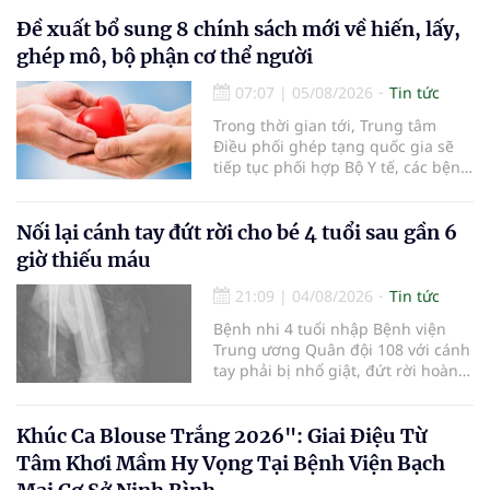
Đề xuất bổ sung 8 chính sách mới về hiến, lấy,
ghép mô, bộ phận cơ thể người
07:07
|
05/08/2026
Tin tức
Trong thời gian tới, Trung tâm
Điều phối ghép tạng quốc gia sẽ
tiếp tục phối hợp Bộ Y tế, các bệnh
viện và các cơ quan liên quan để
mở rộng mạng lưới điều phối, tăng
cường truyền thông, hoàn thiện
Nối lại cánh tay đứt rời cho bé 4 tuổi sau gần 6
quy trình chuyên môn và hệ thống
giờ thiếu máu
pháp luật để thúc đẩy lĩnh vực
hiến và ghép mô tạng.
21:09
|
04/08/2026
Tin tức
Bệnh nhi 4 tuổi nhập Bệnh viện
Trung ương Quân đội 108 với cánh
tay phải bị nhổ giật, đứt rời hoàn
toàn do tai nạn giao thông. Dù
mạch máu, thần kinh bị tổn
thương nặng và thời gian thiếu
Khúc Ca Blouse Trắng 2026": Giai Điệu Từ
máu kéo dài, các bác sĩ đã tái lập
Tâm Khơi Mầm Hy Vọng Tại Bệnh Viện Bạch
tuần hoàn thành công sau ca vi