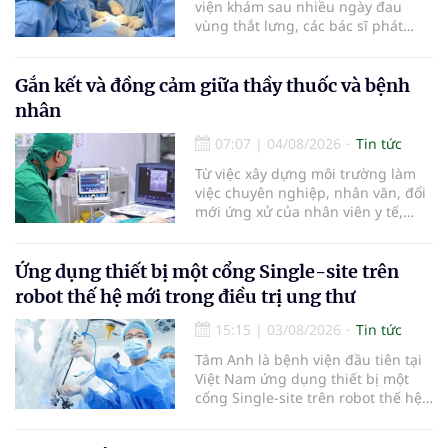
viện khám sau nhiều ngày đau
vùng thắt lưng, các bác sĩ phát
hiện khối u thận phải kích thước
khoảng 3cm, nghi ngờ ung thư
biểu mô tế bào thận. Với khối u còn
Gắn kết và đồng cảm giữa thầy thuốc và bệnh
ở giai đoạn sớm, người bệnh được
nhân
chỉ định cắt bán phần thận phải
bằng phẫu thuật robot thay vì phải
07:07
|
04/08/2026
Tin tức
cắt bỏ toàn bộ quả thận như trước
Từ việc xây dựng môi trường làm
đây.
việc chuyên nghiệp, nhân văn, đổi
mới ứng xử của nhân viên y tế,
Bệnh viện đa khoa khu vực Phúc
Yên (tỉnh Phú Thọ) đã tạo nên sự
đồng cảm, gắn kết cao giữa thầy
Ứng dụng thiết bị một cổng Single-site trên
thuốc với bệnh nhân.
robot thế hệ mới trong điều trị ung thư
15:15
|
03/08/2026
Tin tức
Tâm Anh là bệnh viện đầu tiên tại
Việt Nam ứng dụng thiết bị một
cổng Single-site trên robot thế hệ
mới điều trị ung thư tuyến tiền liệt,
nhân đôi hiệu quả.