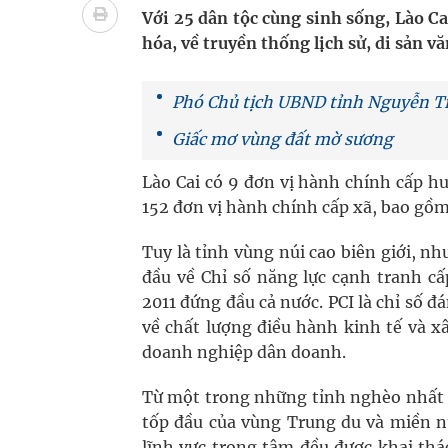
Cách âm nhạc trị liệu được “đo ni đóng giày”
Với 25 dân tộc cùng sinh sống, Lào C
hóa, về truyền thống lịch sử, di sản vă
Dự báo thời tiết ngày 08/8/2026: Bắc Bộ nắng nón
Cảnh báo 3 thời điểm nguy hiểm trong ngày dễ xả
Phó Chủ tịch UBND tỉnh Nguyễn Tr
Giấc mơ vùng đất mờ sương
Đề xuất cơ chế thu hút nhân lực, nâng cao chất lư
Lào Cai có 9 đơn vị hành chính cấp hu
152 đơn vị hành chính cấp xã, bao gồm 
Tuy là tỉnh vùng núi cao biên giới, nh
đầu về Chỉ số năng lực cạnh tranh c
2011 đứng đầu cả nước. PCI là chỉ số 
về chất lượng điều hành kinh tế và x
doanh nghiệp dân doanh.
Từ một trong những tỉnh nghèo nhất n
tốp đầu của vùng Trung du và miền nú
lĩnh vực trọng tâm đều được khai th