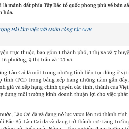
ai là mảnh đất phía Tây Bắc tổ quốc phong phú về bản sắ
n hóa.
g, nhiệt độ cao nhất 35 độ
y ra đột qụy
ọng Hài làm việc với Đoàn công tác ADB
ợng y tế
yện trực thuộc, bao gồm 1 thành phố, 1 thị xã và 7 huy
16 phường, 9 thị trấn và 127 xã.
ưng Lào Cai là một trong những tỉnh liên tục đứng ở vị t
ấp tỉnh (PCI) trong bảng xếp hạng những năm gần đây
đánh giá và xếp hạng chính quyền các tỉnh, thành của Vi
ây dựng môi trường kinh doanh thuận lợi cho việc phát 
ước, Lào Cai đã và đang nỗ lực vươn lên trở thành tỉnh
i Bắc Bộ. Lào Cai đã và đang trở thành cực tăng trưởng
ác đồng bộ, hiệu quả: Nông - lâm nghiệp đang hướng tớ