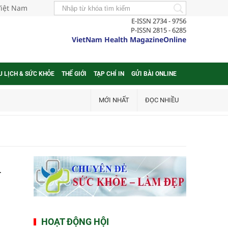
Việt Nam
E-ISSN 2734 - 9756
P-ISSN 2815 - 6285
VietNam Health MagazineOnline
U LỊCH & SỨC KHỎE
THẾ GIỚI
TẠP CHÍ IN
GỬI BÀI ONLINE
MỚI NHẤT
ĐỌC NHIỀU
h
HOẠT ĐỘNG HỘI