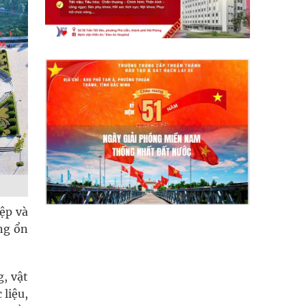
iệp và
ững ổn
g, vật
 liệu,