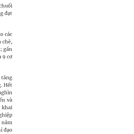
 chuối
ng đạt
o các
a chè,
O; gần
à 9 cơ
, tăng
g. Hết
nghìn
iến và
 khai
ghiệp
i năm
hỉ đạo