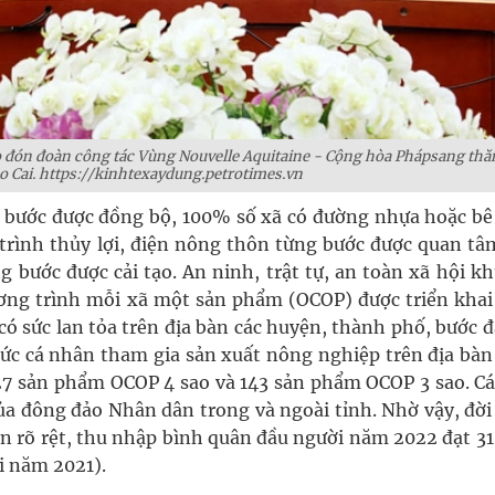
 đón đoàn công tác Vùng Nouvelle Aquitaine - Cộng hòa Phápsang thă
ào Cai. https://kinhtexaydung.petrotimes.vn
g bước được đồng bộ, 100% số xã có đường nhựa hoặc bê
trình thủy lợi, điện nông thôn từng bước được quan tâ
 bước được cải tạo. An ninh, trật tự, an toàn xã hội k
ơng trình mỗi xã một sản phẩm (OCOP) được triển khai
có sức lan tỏa trên địa bàn các huyện, thành phố, bước 
chức cá nhân tham gia sản xuất nông nghiệp trên địa bàn
27 sản phẩm OCOP 4 sao và 143 sản phẩm OCOP 3 sao. Cá
 đông đảo Nhân dân trong và ngoài tỉnh. Nhờ vậy, đời
n rõ rệt, thu nhập bình quân đầu người năm 2022 đạt 31
i năm 2021).