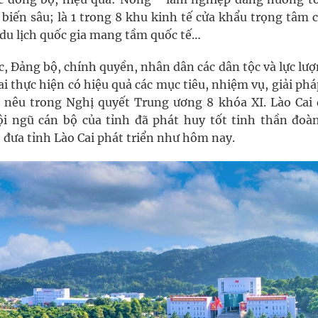
biến sâu; là 1 trong 8 khu kinh tế cửa khẩu trọng tâm c
 du lịch quốc gia mang tầm quốc tế…
, Đảng bộ, chính quyền, nhân dân các dân tộc và lực lư
hai thực hiện có hiệu quả các mục tiêu, nhiệm vụ, giải ph
 nêu trong Nghị quyết Trung ương 8 khóa XI. Lào Cai 
ội ngũ cán bộ của tỉnh đã phát huy tốt tinh thần đoàn
o đưa tỉnh Lào Cai phát triển như hôm nay.