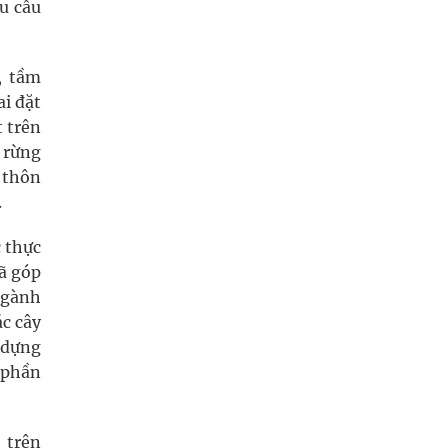
hu cầu
, tầm
i đặt
t trên
ủ rừng
 thôn
.
 thực
ã góp
ngành
ác cây
 dựng
 phần
 trên