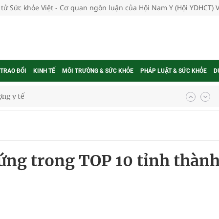
 tử Sức khỏe Việt - Cơ quan ngôn luận của Hội Nam Y (Hội YDHCT) 
 TRAO ĐỔI
KINH TẾ
MÔI TRƯỜNG & SỨC KHỎE
PHÁP LUẬT & SỨC KHỎE
D
ổi theo cách ít ai ngờ tới
hát triển gắn với chuyển đổi số
ờng Phú Thạnh
ứng trong TOP 10 tỉnh thàn
hìn phụ nữ mỗi năm
ợng thuốc