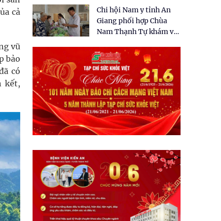
tặng quà cho 150 người
Chi hội Nam y tỉnh An
ủa cả
dân tại xã Tân Tập
Giang phối hợp Chùa
Nam Thạnh Tự khám và
cấp thuốc miễn phí cho
ợng vũ
nhân dân
áp bảo
đã có
 kết,