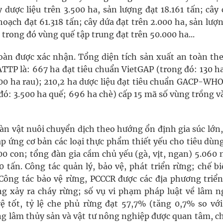
 dược liệu trên 3.500 ha, sản lượng đạt 18.161 tấn; cây
hoạch đạt 61.318 tấn; cây dứa đạt trên 2.000 ha, sản lượ
 trong đó vùng quế tập trung đạt trên 50.000 ha...
oàn được xác nhận. Tổng diện tích sản xuất an toàn the
ATTP là: 667 ha đạt tiêu chuẩn VietGAP (trong đó: 130 h
 100 ha rau); 210,2 ha dược liệu đạt tiêu chuẩn GACP-WH
đó: 3.500 ha quế; 696 ha chè) cấp 15 mã số vùng trồng v
đàn vật nuôi chuyển dịch theo hướng ổn định gia súc lớn
p ứng cơ bản các loại thực phẩm thiết yếu cho tiêu dùn
00 con; tổng đàn gia cầm chủ yếu (gà, vịt, ngan) 5.060 
0 tấn. Công tác quản lý, bảo vệ, phát triển rừng; chế b
ông tác bảo vệ rừng, PCCCR được các địa phương triển
 xảy ra cháy rừng; số vụ vi phạm pháp luật về lâm n
ệ tốt, tỷ lệ che phủ rừng đạt 57,7% (tăng 0,7% so vớ
ng lâm thủy sản và vật tư nông nghiệp được quan tâm, c