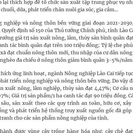
p lại thích hợp để tổ chức sản xuất tập trung phục vụ n
chuối, dứa, phát triển chăn nuôi gia súc, gia cầm…
ng nghiệp và nông thôn bền vững giai đoạn 2021-2030
 Quyết định số 150 của Thủ tướng Chính phủ, tỉnh Lào Ca
ưởng giá trị sản xuất nông, lâm, thủy sản bình quân đạ
nh tác bình quân đạt trên 100 triệu đồng; Tỷ lệ che ph
 xã đạt chuẩn nông thôn mới, thu nhập của cư dân nông
ộ nghèo đa chiều ở nông thôn giảm bình quân 3-5%/năm
ích ứng linh hoạt, ngành Nông nghiệp Lào Cai tiếp tục
 phát triển nông nghiệp và nông thôn bền vững. Do vậy đ
sản xuất nông, lâm nghiệp, thủy sản đạt 4,47%; Cơ cấu 
7%; Giá trị sản phẩm/1 ha canh tác đạt 90 triệu đồng. C
 sâu, sản xuất theo các quy trình an toàn, hữu cơ, xây
ồng và phát triển hệ thống truy xuất nguồn gốc đã góp
 tranh cho các sản phẩm nông nghiệp của tỉnh.
thành được vùng cây trồng hàng hóa như: cây chè đạt