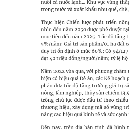
nuôi cá nước lạnh... Khu vực vùng thấ
trong nước và xuất khẩu như quế, chè, 
Thực hiện Chiến lược phát triển nô
nhìn đến năm 2050 được phê duyệt tại
mục tiêu đến năm 2025: Tốc độ tăng tr
5%/năm; Giá trị sản phẩm/01 ha đất ca
duy trì ổn định ở mức 60%; Có 94/127
đạt 40 triệu đồng/người/năm; tỷ lệ h
Năm 2022 vừa qua, với phương châm th
hiện có hiệu quả Đề án, các Kế hoạch
phần đưa tốc độ tăng trưởng giá trị 
nông, lâm nghiệp, thủy sản chiếm 13,9
trồng chủ lực được đầu tư theo chiều
thương hiệu, xây dựng mã số vùng tr
nâng cao hiệu quả kinh tế và sức cạnh
Đến nay, trên địa bàn tỉnh đã hình 