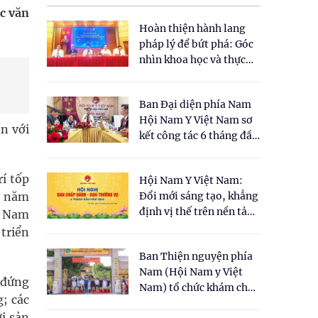
c văn
Hoàn thiện hành lang
pháp lý để bứt phá: Góc
nhìn khoa học và thực
tiễn tại Tọa đàm " Đề
xuất một số nội dung
Ban Đại diện phía Nam
cho Luật Y dược cổ
Hội Nam Y Việt Nam sơ
truyền Việt Nam"
ện với
kết công tác 6 tháng đầu
năm 2026
rí tốp
Hội Nam Y Việt Nam:
, năm
Đổi mới sáng tạo, khẳng
định vị thế trên nền tảng
ệt Nam
y học cổ truyền và khoa
triển
học hiện đại
Ban Thiện nguyện phía
Nam (Hội Nam y Việt
 đứng
Nam) tổ chức khám chữa
; các
bệnh y học cổ truyền và
i sản