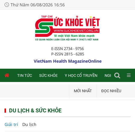
Thứ Năm 06/08/2026 16:56
E-ISSN 2734 - 9756
P-ISSN 2815 - 6285
VietNam Health MagazineOnline
NLINE
TIN TỨC
SỨC KHỎE
Y HỌC CỔ TRUYỀN
NGHIÊN CỨU TRA
MỚI NHẤT
ĐỌC NHIỀU
DU LỊCH & SỨC KHỎE
Giải trí
Du lịch