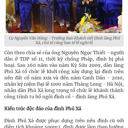
Cụ Nguyễn Văn Hùng - Trưởng Ban Khánh tiết Đình làng Phú
Xá, chủ tế cùng ban tế lễ nghi lễ.
Còn theo chia sẻ của ông Nguyễn Ngọc Thiết - người
dân ở TDP số 11, thời kỳ chống Pháp, đình bị phá
hoại. Sau 260 năm vào năm Kỷ Sửu 2009, dân làng
Phú Xá tổ chức lễ khởi công xây dựng lại đình trên
nền đất cổ năm xưa và đến năm Canh Dần - 2010,
nhân kỷ niệm Đại lễ 1000 năm Thăng Long - Hà Nội,
nhân dân Phú Xá long trọng tổ chức lễ khánh thành
công trình tu bổ ngôi đình cổ - đình làng Phú Xá.
Kiến trúc độc đáo của đình Phú Xá
Đình Phú Xá được phục dựng trên nền đình cũ với
diện tích khoảng 500m2, đình được làm theo hướng