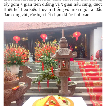
tây gồm 5 gian tiền đường và 3 gian hậu cung, được
thiết kế theo kiểu truyền thống với mái ngói ta, đầu
đao cong vút, các họa tiết chạm khắc tinh xảo.