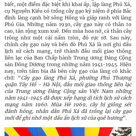
biết, một điểm đặc biệt khi khai ấp, lập làng Phú Xá,
cụ Nguyễn Kiều có trồng cây gạo kỷ niệm ở phía Bắc
đình làng cạnh bờ sông Hồng và giáp ranh với làng
Phú Gia. Những năm 1930, cây gạo này có thân to
cao, tán rộng xum xuê. Đến mùa hoa nở, cả thân cây
trông như một cái nấm tròn, đỏ rực rỡ. Sau này,
chính cây gạo này và bến đò Phú Xá là nơi ghi dấu
lịch sử cách mạng, trở thành đầu mối giao thông
liên lạc của Ban Chấp hành Trung ương Đảng Cộng
sản Đông Dương trong những năm 1941-1945. Hiện
nay, trên tấm bia đá bên cây gạo của làng có khắc
chữ: “
Cây gạo làng Phú Xá, phường Phú Thượng
quận Tây Hồ - Hà Nội, đầu mối giao thông liên lạc
của Trung ương Đảng Cộng sản Việt Nam những
năm 1941-1945 đã được xếp hạng di tích lịch sử cách
mạng năm 1960. Mùa Hè 1969, cây bị giông sét
đánh hỏng, nhân dân Phú Xá đã trồng lại cây gạo
mới để ghi nhớ một dấu ấn lịch sử của quê hương
”.