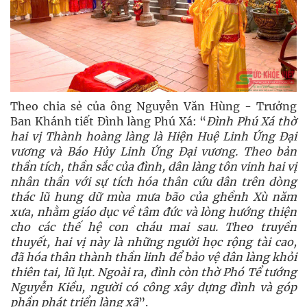
Theo chia sẻ của ông Nguyễn Văn Hùng - Trưởng
Ban Khánh tiết Đình làng Phú Xá: “
Đ
ình
Phú Xá
thờ
hai vị Thành hoàng làng là Hi
ệ
n Huệ Linh Ứng Đại
vương và B
áo
H
ủy
Linh Ứng Đại vương. Theo bản
thần tích, thần sắc của đình, dân làng tôn vinh hai vị
nhân thần với sự tích hóa thân cứu dân trên dòng
thác lũ hung dữ mùa mưa bão của ghềnh Xù năm
xưa, nhằm giáo dục về tâm đức và lòng hướng thiện
cho các thế hệ con cháu mai sau. Theo truyền
thuyết, hai vị này là những người học rộng tài cao,
đã hóa thân thành thần linh để bảo vệ dân làng khỏi
thiên tai, lũ lụt. Ngoài ra, đình còn thờ Phó Tể tướng
Nguyễn Kiều, người có công xây dựng đình và góp
phần phát triển làng xã
”.