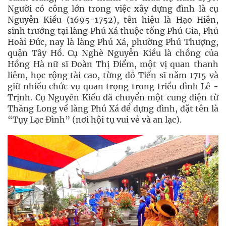
Người có công lớn trong việc xây dựng đình là cụ
Nguyễn Kiều (1695-1752), tên hiệu là Hạo Hiên,
sinh trưởng tại làng Phú Xá thuộc tổng Phú Gia, Phủ
Hoài Đức, nay là làng Phú Xá, phường Phú Thượng,
quận Tây Hồ. Cụ Nghè Nguyễn Kiều là chồng của
Hồng Hà nữ sĩ Đoàn Thị Điểm, một vị quan thanh
liêm, học rộng tài cao, từng đỗ Tiến sĩ năm 1715 và
giữ nhiều chức vụ quan trọng trong triều đình Lê -
Trịnh. Cụ Nguyễn Kiều đã chuyển một cung điện từ
Thăng Long về làng Phú Xá để dựng đình, đặt tên là
“Tụy Lạc Đình” (nơi hội tụ vui vẻ và an lạc).