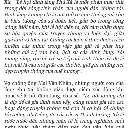
Xá:
"Lễ hội đình làng Phú Xá là một phần máu thịt
trong đời sống tinh thần của người dân chúng tôi.
Đình làng không chỉ là nơi thờ tự linh thiêng mà còn
là biểu tượng của sự đoàn kết, gắn bó trong cộng
đồng. Mỗi năm, khi lễ hội diễn ra, tôi cảm nhận được
sự hòa quyện giữa truyền thống và hiện đại, giữa
quá khứ và hiện tại. Chúng tôi luôn ý thức được trách
nhiệm của mình trong việc gìn giữ và phát huy
những giá trị văn hóa, lịch sử của đình làng. Tôi
mong rằng, thế hệ trẻ sẽ tiếp nối tinh thần ấy, để lễ
hội mãi là cầu nối giữa các thế hệ, giữ gìn những nét
đẹp truyền thống của quê hương".
Vợ chồng ông Mai Văn Nhẫn, những người con của
làng Phú Xá, không giấu được niềm xúc động khi
nhắc về lễ hội đình làng, chia sẻ:
"Lễ hội không chỉ
là dịp để cả gia đình sum vầy, cùng tham gia vào các
hoạt động truyền thống mà còn là cơ hội để chúng
tôi tưởng nhớ công ơn của các vị Thành hoàng. Từ lễ
rước nước đến những màn tế lễ trang nghiêm, mỗi
nghi thức đều thấm đẫm nét đẹp văn hóa quê