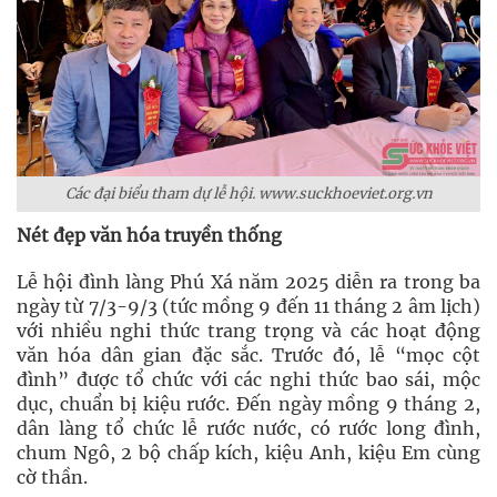
Các đại biểu tham dự lễ hội. www.suckhoeviet.org.vn
Nét đẹp văn hóa truyền thống
Lễ hội đình làng Phú Xá năm 2025 diễn ra trong ba
ngày từ 7/3-9/3 (tức mồng 9 đến 11 tháng 2 âm lịch)
với nhiều nghi thức trang trọng và các hoạt động
văn hóa dân gian đặc sắc. Trước đó, lễ “mọc cột
đình” được tổ chức với các nghi thức bao sái, mộc
dục, chuẩn bị kiệu rước. Đến ngày mồng 9 tháng 2,
dân làng tổ chức lễ rước nước, có rước long đình,
chum Ngô, 2 bộ chấp kích, kiệu Anh, kiệu Em cùng
cờ thần.