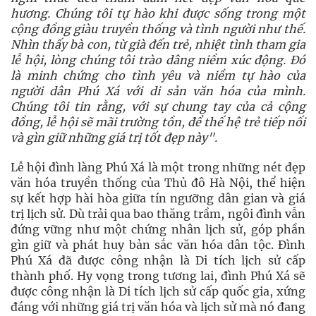
hương. Chúng tôi tự hào khi được sống trong một
cộng đồng giàu truyền thống và tình người như thế.
Nhìn thấy bà con, từ già đến trẻ, nhiệt tình tham gia
lễ hội, lòng chúng tôi trào dâng niềm xúc động. Đó
là minh chứng cho tình yêu và niềm tự hào của
người dân Phú Xá với di sản văn hóa của mình.
Chúng tôi tin rằng, với sự chung tay của cả cộng
đồng, lễ hội sẽ mãi trường tồn, để thế hệ trẻ tiếp nối
và gìn giữ những giá trị tốt đẹp này".
Lễ hội đình làng Phú Xá là một trong những nét đẹp
văn hóa truyền thống của Thủ đô Hà Nội, thể hiện
sự kết hợp hài hòa giữa tín ngưỡng dân gian và giá
trị lịch sử. Dù trải qua bao thăng trầm, ngôi đình vẫn
đứng vững như một chứng nhân lịch sử, góp phần
gìn giữ và phát huy bản sắc văn hóa dân tộc. Đình
Phú Xá đã được công nhận là Di tích lịch sử cấp
thành phố. Hy vọng trong tương lai, đình Phú Xá sẽ
được công nhận là Di tích lịch sử cấp quốc gia, xứng
đáng với những giá trị văn hóa và lịch sử mà nó đang