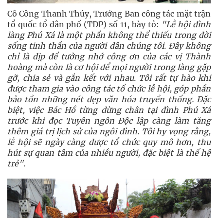
Cô Công Thanh Thúy, Trưởng Ban công tác mặt trận
tổ quốc tổ dân phố (TDP) số 11, bày tỏ:
"Lễ hội đình
làng Phú Xá là một phần không thể thiếu trong đời
sống tinh thần của người dân chúng tôi. Đây không
chỉ là dịp để tưởng nhớ công ơn của các vị Thành
hoàng mà còn là cơ hội để mọi người trong làng gặp
gỡ, chia sẻ và gắn kết với nhau. Tôi rất tự hào khi
được tham gia vào công tác tổ chức lễ hội, góp phần
bảo tồn những nét đẹp văn hóa truyền thống. Đặc
biệt, việc Bác Hồ từng dừng chân tại đình Phú Xá
trước khi đọc Tuyên ngôn Độc lập càng làm tăng
thêm giá trị lịch sử của ngôi đình. Tôi hy vọng rằng,
lễ hội sẽ ngày càng được tổ chức quy mô hơn, thu
hút sự quan tâm của nhiều người, đặc biệt là thế hệ
trẻ".