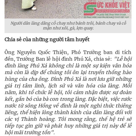
Người dân làng dâng cỗ chay như bánh trôi, bánh chay và cỗ
mặn như xôi, gà, lợn quay.
Chia sẻ của những người tâm huyết
Ông Nguyễn Quốc Thiện, Phó Trưởng ban di tích
đền, Trưởng Ban lễ hội đình Phú Xá, chia sẻ:
"Lễ hội
đình làng Phú Xá không chỉ là một sự kiện văn hóa
mà còn là dịp để chúng tôi ôn lại truyền thống hào
hùng của cha ông. Đình Phú Xá là nơi lưu giữ những
giá trị tâm linh, lịch sử và văn hóa của làng. Mỗi
năm, khi tổ chức lễ hội, tôi cảm nhận được sự đoàn
kết, gắn bó của bà con trong làng. Đặc biệt, việc rước
nước từ sông Hồng về đình là một nghi thức thiêng
liêng, thể hiện lòng thành kính của dân làng đối với
các vị Thành hoàng. Tôi mong rằng, thế hệ trẻ sẽ
tiếp tục gìn giữ và phát huy những giá trị này để lễ
hội mãi trường tồn".