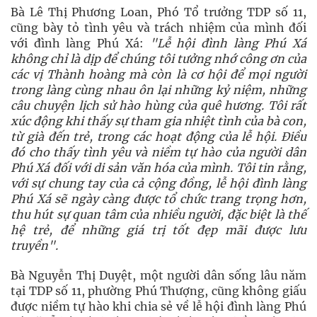
Bà Lê Thị Phương Loan, Phó Tổ trưởng TDP số 11,
cũng bày tỏ tình yêu và trách nhiệm của mình đối
với đình làng Phú Xá:
"Lễ hội đình làng Phú Xá
không chỉ là dịp để chúng tôi tưởng nhớ công ơn của
các vị Thành hoàng mà còn là cơ hội để mọi người
trong làng cùng nhau ôn lại những kỷ niệm, những
câu chuyện lịch sử hào hùng của quê hương. Tôi rất
xúc động khi thấy sự tham gia nhiệt tình của bà con,
từ già đến trẻ, trong các hoạt động của lễ hội. Điều
đó cho thấy tình yêu và niềm tự hào của người dân
Phú Xá đối với di sản văn hóa của mình. Tôi tin rằng,
với sự chung tay của cả cộng đồng, lễ hội đình làng
Phú Xá sẽ ngày càng được tổ chức trang trọng hơn,
thu hút sự quan tâm của nhiều người, đặc biệt là thế
hệ trẻ, để những giá trị tốt đẹp mãi được lưu
truyền".
Bà Nguyễn Thị Duyệt, một người dân sống lâu năm
tại TDP số 11, phường Phú Thượng, cũng không giấu
được niềm tự hào khi chia sẻ về lễ hội đình làng Phú