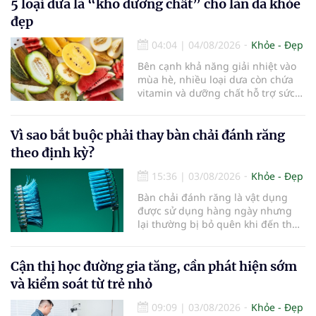
5 loại dưa là “kho dưỡng chất” cho làn da khỏe
đẹp
04:04
|
04/08/2026
Khỏe - Đẹp
Bên cạnh khả năng giải nhiệt vào
mùa hè, nhiều loại dưa còn chứa
vitamin và dưỡng chất hỗ trợ sức
khỏe làn da...
Vì sao bắt buộc phải thay bàn chải đánh răng
theo định kỳ?
15:36
|
03/08/2026
Khỏe - Đẹp
Bàn chải đánh răng là vật dụng
được sử dụng hàng ngày nhưng
lại thường bị bỏ quên khi đến thời
điểm cần thay mới. Theo các
chuyên gia nha khoa, việc sử dụng
bàn chải quá lâu có thể làm giảm
Cận thị học đường gia tăng, cần phát hiện sớm
hiệu quả làm sạch và ảnh hưởng
và kiểm soát từ trẻ nhỏ
đến sức khỏe răng miệng...
09:09
|
03/08/2026
Khỏe - Đẹp