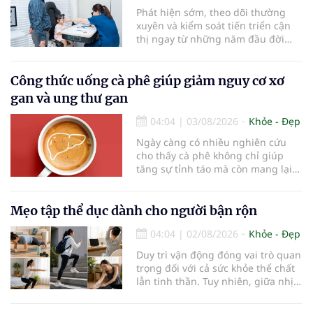
Phát hiện sớm, theo dõi thường
xuyên và kiểm soát tiến triển cận
thị ngay từ những năm đầu đời
được các chuyên gia đánh giá là
chìa khóa bảo vệ thị lực lâu dài cho
trẻ. Đây cũng là định hướng của
Công thức uống cà phê giúp giảm nguy cơ xơ
Trung tâm Nhãn nhi và Kiểm soát
gan và ung thư gan
cận thị vừa được Bệnh viện Đông
Đô đưa vào hoạt động ngày 1/8.
04:04
|
03/08/2026
Khỏe - Đẹp
Ngày càng có nhiều nghiên cứu
cho thấy cà phê không chỉ giúp
tăng sự tỉnh táo mà còn mang lại
lợi ích cho nhiều cơ quan trong cơ
thể, đặc biệt là gan. Đây là cơ quan
đóng vai trò lọc độc tố, chuyển hóa
Mẹo tập thể dục dành cho người bận rộn
thuốc và dự trữ nhiều vitamin,
04:04
|
02/08/2026
Khỏe - Đẹp
khoáng chất thiết yếu nhưng cũng
rất dễ bị tổn thương…
Duy trì vận động đóng vai trò quan
trọng đối với cả sức khỏe thể chất
lẫn tinh thần. Tuy nhiên, giữa nhịp
sống bận rộn và nhiều trách nhiệm
cần cân bằng, việc dành thời gian