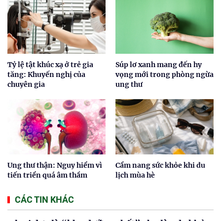
Tỷ lệ tật khúc xạ ở trẻ gia
Súp lơ xanh mang đến hy
tăng: Khuyến nghị của
vọng mới trong phòng ngừa
chuyên gia
ung thư
Ung thư thận: Nguy hiểm vì
Cẩm nang sức khỏe khi du
tiến triển quá âm thầm
lịch mùa hè
CÁC TIN KHÁC