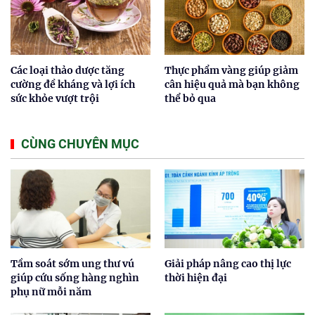
Các loại thảo dược tăng
Thực phẩm vàng giúp giảm
cường đề kháng và lợi ích
cân hiệu quả mà bạn không
sức khỏe vượt trội
thể bỏ qua
CÙNG CHUYÊN MỤC
Tầm soát sớm ung thư vú
Giải pháp nâng cao thị lực
giúp cứu sống hàng nghìn
thời hiện đại
phụ nữ mỗi năm