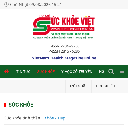
Chủ Nhật 09/08/2026 15:21
E-ISSN 2734 - 9756
P-ISSN 2815 - 6285
VietNam Health MagazineOnline
NLINE
TIN TỨC
SỨC KHỎE
Y HỌC CỔ TRUYỀN
NGHIÊN CỨU TRA
MỚI NHẤT
ĐỌC NHIỀU
SỨC KHỎE
Sức khỏe tinh thần
Khỏe - Đẹp