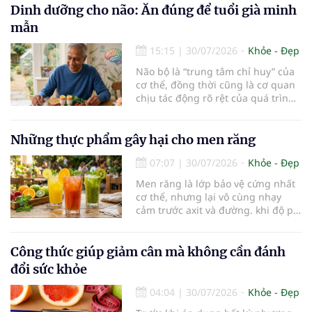
cho các hoạt động tập luyện
Dinh dưỡng cho não: Ăn đúng để tuổi già minh
thường trở thành một thách thức
mẫn
không nhỏ…
15:15
|
30/07/2026
Khỏe - Đẹp
Não bộ là “trung tâm chỉ huy” của
cơ thể, đồng thời cũng là cơ quan
chịu tác động rõ rệt của quá trình
lão hóa. Một chế độ dinh dưỡng
khoa học, kết hợp lối sống lành
mạnh, có thể góp phần bảo vệ tế
Những thực phẩm gây hại cho men răng
bào thần kinh, duy trì trí nhớ và
07:07
|
30/07/2026
Khỏe - Đẹp
giúp NCT sống minh mẫn, tự chủ
lâu hơn.
Men răng là lớp bảo vệ cứng nhất
cơ thể, nhưng lại vô cùng nhạy
cảm trước axit và đường. khi độ pH
trong miệng giảm xuống dưới 5,5,
men răng sẽ bắt đầu mềm đi, mở
đường cho vi khuẩn tấn công và
Công thức giúp giảm cân mà không cần đánh
dẫn đến mòn men răng, sâu răng.
đổi sức khỏe
Dưới đây là những thực phẩm gây
hại cho men răng.
04:04
|
30/07/2026
Khỏe - Đẹp