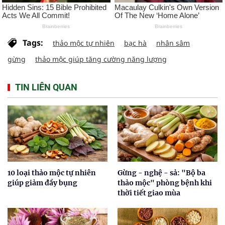
Tags:
thảo mộc tự nhiên
bạc hà
nhân sâm
gừng
thảo mộc giúp tăng cường năng lượng
TIN LIÊN QUAN
10 loại thảo mộc tự nhiên
Gừng - nghệ - sả: "Bộ ba
giúp giảm đầy bụng
thảo mộc" phòng bệnh khi
thời tiết giao mùa