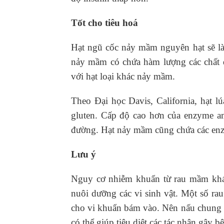
Tốt cho tiêu hoá
Hạt ngũ cốc nảy mầm nguyên hạt sẽ làm
nảy mầm có chứa hàm lượng các chất d
với hạt loại khác nảy mầm.
Theo Đại học Davis, California, hạt 
gluten. Cấp độ cao hơn của enzyme am
đường. Hạt nảy mầm cũng chứa các enzy
Lưu ý
Nguy cơ nhiễm khuẩn từ rau mầm khá 
nuôi dưỡng các vi sinh vật. Một số ra
cho vi khuẩn bám vào. Nên nấu chung 
có thể giúp tiêu diệt các tác nhân gây b