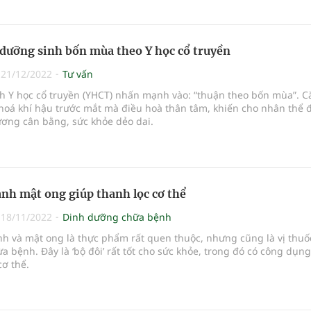
 dưỡng sinh bốn mùa theo Y học cổ truyền
|
21/12/2022
Tư vấn
h Y học cổ truyền (YHCT) nhấn mạnh vào: “thuận theo bốn mùa”. C
hoá khí hậu trước mắt mà điều hoà thân tâm, khiến cho nhân thể 
ơng cân bằng, sức khỏe dẻo dai.
nh mật ong giúp thanh lọc cơ thể
|
18/11/2022
Dinh dưỡng chữa bệnh
h và mật ong là thực phẩm rất quen thuộc, nhưng cũng là vị thuố
 bệnh. Đây là ‘bộ đôi’ rất tốt cho sức khỏe, trong đó có công dụng
cơ thể.