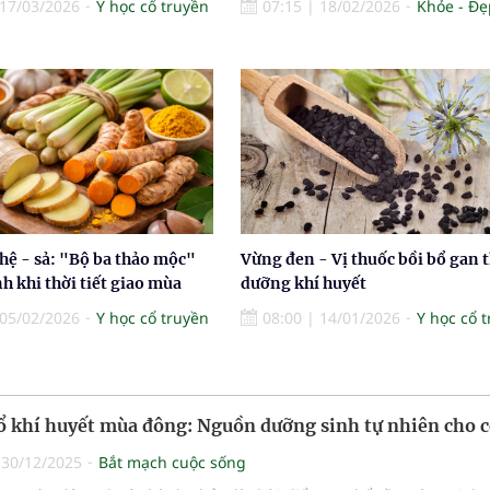
17/03/2026
Y học cổ truyền
07:15
|
18/02/2026
Khỏe - Đẹ
hệ - sả: "Bộ ba thảo mộc"
Vừng đen - Vị thuốc bồi bổ gan 
 khi thời tiết giao mùa
dưỡng khí huyết
05/02/2026
Y học cổ truyền
08:00
|
14/01/2026
Y học cổ 
ổ khí huyết mùa đông: Nguồn dưỡng sinh tự nhiên cho c
|
30/12/2025
Bắt mạch cuộc sống