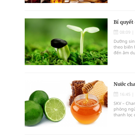
Bí quyết
08:09
Dưỡng sin
theo biến 
đến âm dư
Nước cha
16:45
SKV – Chan
phòng ngừa
thanh lọc 