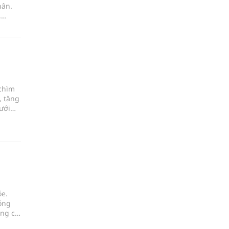
hân.
,
 vơi,
ng hơn
o tâm
 chìm
, tăng
ưới
 dương
ỏe.
óng
ong cơ