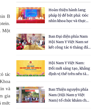
Hoàn thiện hành lang
pháp lý để bứt phá: Góc
min B
nhìn khoa học và thực
otein.
tiễn tại Tọa đàm " Đề
. Một
xuất một số nội dung
Ban Đại diện phía Nam
cho Luật Y dược cổ
Hội Nam Y Việt Nam sơ
truyền Việt Nam"
kết công tác 6 tháng đầu
năm 2026
Hội Nam Y Việt Nam:
Đổi mới sáng tạo, khẳng
ó tác
định vị thế trên nền tảng
y học cổ truyền và khoa
 Khoa
học hiện đại
in và
Ban Thiện nguyện phía
Nam (Hội Nam y Việt
m gia
Nam) tổ chức khám chữa
ả mức
bệnh y học cổ truyền và