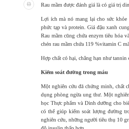
Xây dựng bản đồ mạng lưới cấp cứu ngoại viện t
Rau mầm được đánh giá là có giá trị di
"Nền kinh tế bạc" có thể trở thành động lực tăn
Lợi ích mà nó mang lại cho sức khỏe
phức tạp và protein. Giá đậu xanh cun
Quảng Trị: Phát huy vai trò của chính quyền địa 
Rau mầm cũng chứa enzym tiêu hóa và 
bảo vệ sức khỏe Nhân dân
chén rau mầm chứa 119 %vitamin C mà 
Tổng hợp những cách trị thâm body nách, bẹn, m
Hợp chất có hại, chẳng hạn như tannin 
Tỷ lệ tật khúc xạ ở trẻ gia tăng: Khuyến nghị của
Kiểm soát đường trong máu
Một nghiên cứu đã chứng minh, chất c
dụng phòng ngừa ung thư. Một nghiên
học Thực phẩm và Dinh dưỡng cho biết
có thể giúp kiểm soát lượng đường t
nghiên cứu, những người tiêu thụ 10 
độ insulin thấp hơn.