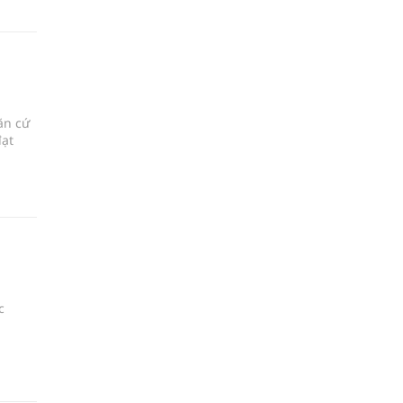
ăn cứ
đạt
c