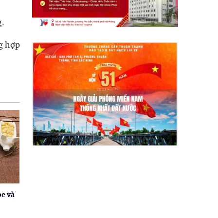
g.
g hợp
ỏe và