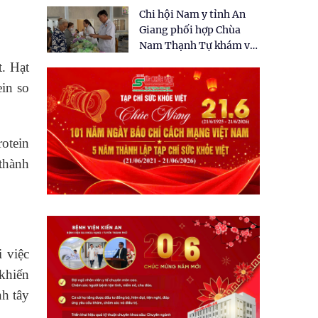
tặng quà cho 150 người
Chi hội Nam y tỉnh An
dân tại xã Tân Tập
Giang phối hợp Chùa
Nam Thạnh Tự khám và
cấp thuốc miễn phí cho
t. Hạt
nhân dân
in so
otein
thành
 việc
 khiến
h tây