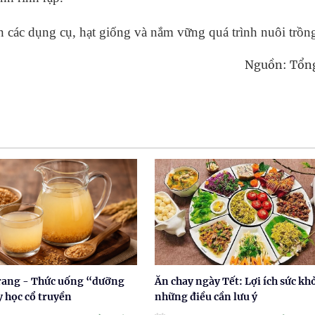
n các dụng cụ, hạt giống và nắm vững quá trình nuôi trồn
Nguồn: Tổn
rang - Thức uống “dưỡng
Ăn chay ngày Tết: Lợi ích sức kh
y học cổ truyền
những điều cần lưu ý