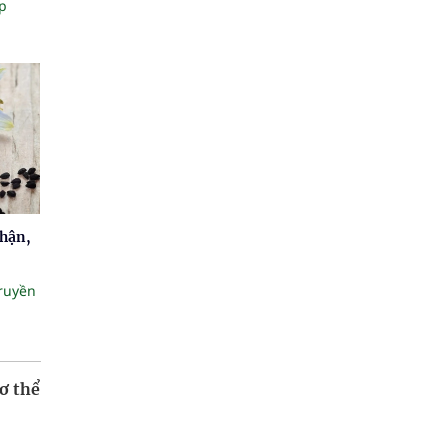
p
thận,
truyền
ơ thể