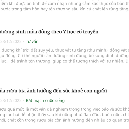
hiếm khi được an tĩnh để cảm nhận những cảm xúc thực của bản t
xước trong tâm hồn hay tổn thương sâu kín cứ chất lên từng tầng
ơ hội được sẻ chia hay hóa giải bỗng một ngày khiến chúng ta chơi
òn tìm thấy ý nghĩa trong cuộc sống. Lúc này, chữa lành quan trọ
t. Vậy chữa lành là gì? Và phương pháp chữa lành tự nhiên nào ch
n, hạnh phúc?
 dưỡng sinh mùa đông theo Y học cổ truyền
|
23/12/2022
Tư vấn
dương khí trời đất suy yếu, thực vật tự tàng (thu mình), động vật
ngủ đông. Cơ thể người cần dưỡng sinh đúng, bổ sung dinh dưỡng
lực… để tránh tổn thương, giúp cơ thể tương thích với tự nhiên. D
ững bí quyết dưỡng sinh vào mùa đông giúp nhân thể đạt đến âm
sức khỏe dẻo dai.
của rượu bia ảnh hưởng đến sức khoẻ con người
|
23/12/2022
Bắt mạch cuộc sống
ượu quá mức là một vấn đề nghiêm trọng trong việc bảo vệ sức kh
ng tác hại dễ nhận thấy sau khi uống như: đau đầu, buồn nôn, ch
mỏi, chất cồn trong rượu bia còn ảnh hưởng đến nhiều cơ quan tr
a nhiều tác hại cho cơ thể.