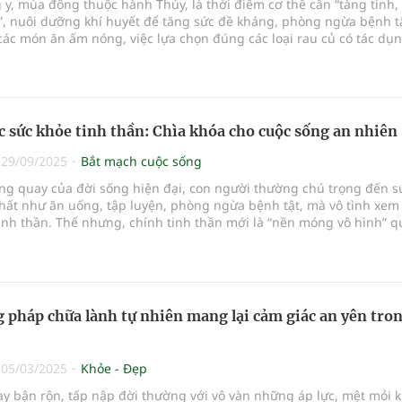
y, mùa đông thuộc hành Thủy, là thời điểm cơ thể cần “tàng tinh,
”, nuôi dưỡng khí huyết để tăng sức đề kháng, phòng ngừa bệnh tậ
ác món ăn ấm nóng, việc lựa chọn đúng các loại rau củ có tác dụ
 huyết, ôn tỳ vị đóng vai trò quan trọng trong chăm sóc sức khỏe
ều loại rau củ quen thuộc trong bữa ăn hằng ngày, nếu sử dụng đ
hể trở thành “vị thuốc dưỡng sinh” an toàn và hiệu quả.
 sức khỏe tinh thần: Chìa khóa cho cuộc sống an nhiên
|
29/09/2025
Bắt mạch cuộc sống
ng quay của đời sống hiện đại, con người thường chú trọng đến s
hất như ăn uống, tập luyện, phòng ngừa bệnh tật, mà vô tình xem
inh thần. Thế nhưng, chính tinh thần mới là “nền móng vô hình” q
lượng sống: một cơ thể khỏe mạnh nhưng tâm trí luôn căng thẳng,
húc vẫn khó trọn vẹn. Việc hiểu đúng về sức khỏe tinh thần, các kh
ó và ảnh hưởng đối với cuộc sống là điều cần thiết để mỗi người 
vệ sự cân bằng trong tâm hồn.
 pháp chữa lành tự nhiên mang lại cảm giác an yên tro
|
05/03/2025
Khỏe - Đẹp
y bận rộn, tấp nập đời thường với vô vàn những áp lực, mệt mỏi 