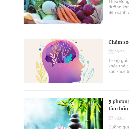
Theo Đông 
dưỡng khí
Bên cạnh c
khí, dưỡng
lạnh. Nhi
cách, có t
Chăm sóc
08:30
Trong guồ
khỏe thể c
sức khỏe t
định chất 
thì hạnh p
cạnh của n
động bảo 
5 phương
tâm hồn
08:00
Guồng qua