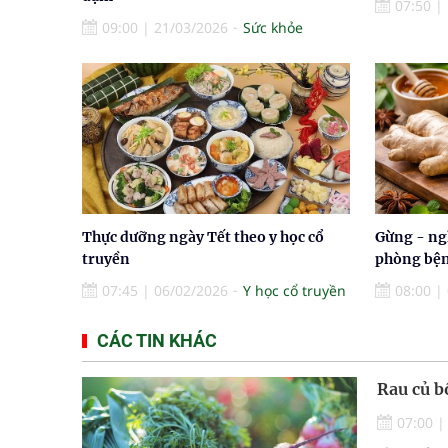
07:50
|
09:00
|
21/03/2026
Sức khỏe
Thực dưỡng ngày Tết theo y học cổ
Gừng - ng
truyền
phòng bệnh
07:45
|
06/02/2026
Y học cổ truyền
08:00
|
CÁC TIN KHÁC
Rau củ b
07:00