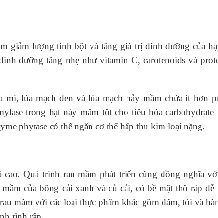
 giảm lượng tinh bột và tăng giá trị dinh dưỡng của hạ
inh dưỡng tăng nhẹ như vitamin C, carotenoids và prote
lúa mì, lúa mạch đen và lúa mạch nảy mầm chứa ít hơn pr
ylase trong hạt nảy mầm tốt cho tiêu hóa carbohydrate 
me phytase có thể ngăn cơ thể hấp thu kim loại nặng.
cao. Quá trình rau mầm phát triển cũng đồng nghĩa với
u mầm của bông cải xanh và củ cải, có bề mặt thô ráp dễ
rau mầm với các loại thực phẩm khác gồm dấm, tỏi và hàn
ệnh rình rập.