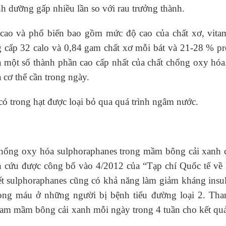
oàn quốc
nh dưỡng gấp nhiều lần so với rau trưởng thành.
g trưởng mới của Việt Nam
 cao và phổ biến bao gồm mức độ cao của chất xơ, vita
g cấp 32 calo và 0,84 gam chất xơ mỗi bát và 21-28 % pr
phương hai cấp trong quản lý hoạt động nha khoa,
một số thành phần cao cấp nhất của chất chống oxy hóa
cơ thể cần trong ngày.
ông cực hiệu quả
có trong hạt được loại bỏ qua quá trình ngâm nước.
 chuyên gia
hống oxy hóa sulphoraphanes trong mầm bông cải xanh c
 cứu được công bố vào 4/2012 của “Tạp chí Quốc tế về
 sulphoraphanes cũng có khả năng làm giảm kháng insul
rong máu ở những người bị bệnh tiểu đường loại 2. Tha
gram mầm bông cải xanh mỗi ngày trong 4 tuần cho kết qu