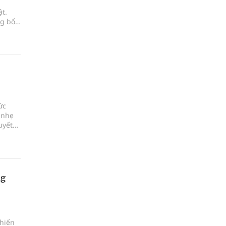
t.
ng bổ
 mùa
úng
ức
 nhẹ
uyết
 lo âu
ía
chủ
ng
khiến