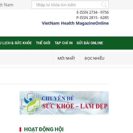
iệt Nam
E-ISSN 2734 - 9756
P-ISSN 2815 - 6285
VietNam Health MagazineOnline
U LỊCH & SỨC KHỎE
THẾ GIỚI
TẠP CHÍ IN
GỬI BÀI ONLINE
MỚI NHẤT
ĐỌC NHIỀU
HOẠT ĐỘNG HỘI