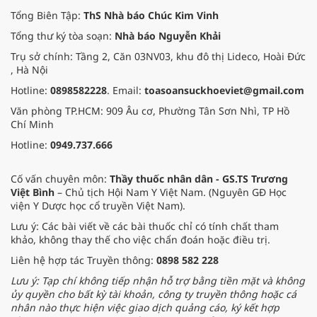
Tổng Biên Tập:
ThS Nhà báo Chúc Kim Vinh
Tổng thư ký tòa soạn:
Nhà báo Nguyễn Khải
Trụ sở chính: Tầng 2, Căn 03NV03, khu đô thị Lideco, Hoài Đức
, Hà Nội
Hotline:
0898582228
. Email:
toasoansuckhoeviet@gmail.com
Văn phòng TP.HCM: 909 Âu cơ, Phường Tân Sơn Nhì, TP Hồ
Chí Minh
Hotline:
0949.737.666
Cố vấn chuyên môn:
Thầy thuốc nhân dân - GS.TS Trương
Việt Bình
– Chủ tịch Hội Nam Y Việt Nam. (Nguyên GĐ Học
viện Y Dược học cổ truyền Việt Nam).
Lưu ý: Các bài viết về các bài thuốc chỉ có tính chất tham
khảo, không thay thế cho việc chẩn đoán hoặc điều trị.
Liên hệ hợp tác Truyền thông:
0898 582 228
Lưu ý: Tạp chí không tiếp nhận hỗ trợ bằng tiền mặt và không
ủy quyền cho bất kỳ tài khoản, công ty truyền thông hoặc cá
nhân nào thực hiện việc giao dịch quảng cáo, ký kết hợp