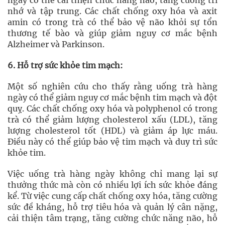
ngày có thể cải thiện chức năng não, tăng cường trí
nhớ và tập trung. Các chất chống oxy hóa và axit
amin có trong trà có thể bảo vệ não khỏi sự tổn
thương tế bào và giúp giảm nguy cơ mắc bệnh
Alzheimer và Parkinson.
6. Hỗ trợ sức khỏe tim mạch:
Một số nghiên cứu cho thấy rằng uống trà hàng
ngày có thể giảm nguy cơ mắc bệnh tim mạch và đột
quỵ. Các chất chống oxy hóa và polyphenol có trong
trà có thể giảm lượng cholesterol xấu (LDL), tăng
lượng cholesterol tốt (HDL) và giảm áp lực máu.
Điều này có thể giúp bảo vệ tim mạch và duy trì sức
khỏe tim.
Việc uống trà hàng ngày không chỉ mang lại sự
thưởng thức mà còn có nhiều lợi ích sức khỏe đáng
kể. Từ việc cung cấp chất chống oxy hóa, tăng cường
sức đề kháng, hỗ trợ tiêu hóa và quản lý cân nặng,
cải thiện tâm trạng, tăng cường chức năng não, hỗ