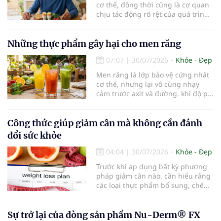
cơ thể, đồng thời cũng là cơ quan
chịu tác động rõ rệt của quá trình
lão hóa. Một chế độ dinh dưỡng
khoa học, kết hợp lối sống lành
mạnh, có thể góp phần bảo vệ tế
Những thực phẩm gây hại cho men răng
bào thần kinh, duy trì trí nhớ và
07:07
|
30/07/2026
Khỏe - Đẹp
giúp NCT sống minh mẫn, tự chủ
lâu hơn.
Men răng là lớp bảo vệ cứng nhất
cơ thể, nhưng lại vô cùng nhạy
cảm trước axit và đường. khi độ pH
trong miệng giảm xuống dưới 5,5,
men răng sẽ bắt đầu mềm đi, mở
đường cho vi khuẩn tấn công và
Công thức giúp giảm cân mà không cần đánh
dẫn đến mòn men răng, sâu răng.
đổi sức khỏe
Dưới đây là những thực phẩm gây
hại cho men răng.
04:04
|
30/07/2026
Khỏe - Đẹp
Trước khi áp dụng bất kỳ phương
pháp giảm cân nào, cần hiểu rằng
các loại thực phẩm bổ sung, chế
độ ăn kiêng khắt khe hoặc sản
phẩm thay thế bữa ăn không phải
lúc nào cũng an toàn hay mang lại
Sự trở lại của dòng sản phẩm Nu-Derm® FX