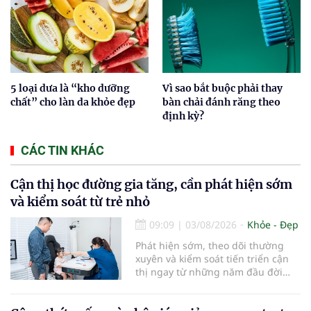
5 loại dưa là “kho dưỡng
Vì sao bắt buộc phải thay
chất” cho làn da khỏe đẹp
bàn chải đánh răng theo
định kỳ?
CÁC TIN KHÁC
Cận thị học đường gia tăng, cần phát hiện sớm
và kiểm soát từ trẻ nhỏ
09:09
|
03/08/2026
Khỏe - Đẹp
Phát hiện sớm, theo dõi thường
xuyên và kiểm soát tiến triển cận
thị ngay từ những năm đầu đời
được các chuyên gia đánh giá là
chìa khóa bảo vệ thị lực lâu dài cho