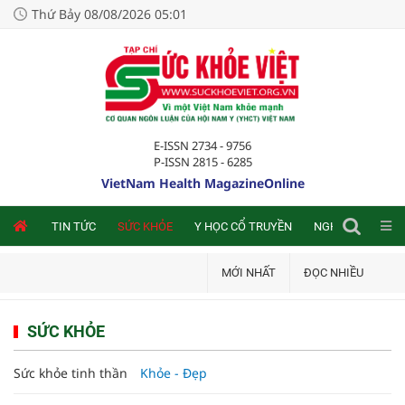
Thứ Bảy 08/08/2026 05:01
E-ISSN 2734 - 9756
P-ISSN 2815 - 6285
VietNam Health MagazineOnline
NLINE
TIN TỨC
SỨC KHỎE
Y HỌC CỔ TRUYỀN
NGHIÊN CỨU TRA
MỚI NHẤT
ĐỌC NHIỀU
SỨC KHỎE
Sức khỏe tinh thần
Khỏe - Đẹp