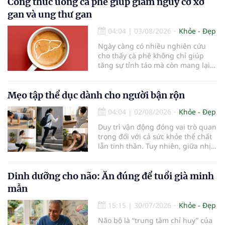
trẻ. Đây cũng là định hướng của
Công thức uống cà phê giúp giảm nguy cơ xơ
Trung tâm Nhãn nhi và Kiểm soát
gan và ung thư gan
cận thị vừa được Bệnh viện Đông
Đô đưa vào hoạt động ngày 1/8.
04:04
|
03/08/2026
Khỏe - Đẹp
Ngày càng có nhiều nghiên cứu
cho thấy cà phê không chỉ giúp
tăng sự tỉnh táo mà còn mang lại
lợi ích cho nhiều cơ quan trong cơ
thể, đặc biệt là gan. Đây là cơ quan
đóng vai trò lọc độc tố, chuyển hóa
Mẹo tập thể dục dành cho người bận rộn
thuốc và dự trữ nhiều vitamin,
04:04
|
02/08/2026
Khỏe - Đẹp
khoáng chất thiết yếu nhưng cũng
rất dễ bị tổn thương…
Duy trì vận động đóng vai trò quan
trọng đối với cả sức khỏe thể chất
lẫn tinh thần. Tuy nhiên, giữa nhịp
sống bận rộn và nhiều trách nhiệm
cần cân bằng, việc dành thời gian
cho các hoạt động tập luyện
Dinh dưỡng cho não: Ăn đúng để tuổi già minh
thường trở thành một thách thức
mẫn
không nhỏ…
15:15
|
30/07/2026
Khỏe - Đẹp
Não bộ là “trung tâm chỉ huy” của