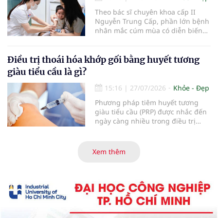
Theo bác sĩ chuyên khoa cấp II
Nguyễn Trung Cấp, phần lớn bệnh
nhân mắc cúm mùa có diễn biến
nhẹ với các triệu chứng thường
gặp như sốt, ho, đau mỏi người, sổ
mũi và có thể hồi phục sau khoảng
Điều trị thoái hóa khớp gối bằng huyết tương
5-7 ngày. Tuy nhiên, vẫn có một tỷ
giàu tiểu cầu là gì?
lệ bệnh nhân tiến triển nặng, thậm
chí tử vong do các biến chứng của
15:16
|
27/07/2026
Khỏe - Đẹp
bệnh.
Phương pháp tiêm huyết tương
giàu tiểu cầu (PRP) được nhắc đến
ngày càng nhiều trong điều trị
thoái hóa khớp gối với kỳ vọng cải
thiện chức năng vận động và làm
chậm tiến triển bệnh. Vậy PRP hoạt
Xem thêm
động theo cơ chế nào, mang lại
hiệu quả ra sao và những ai sẽ
phù hợp với phương pháp này?