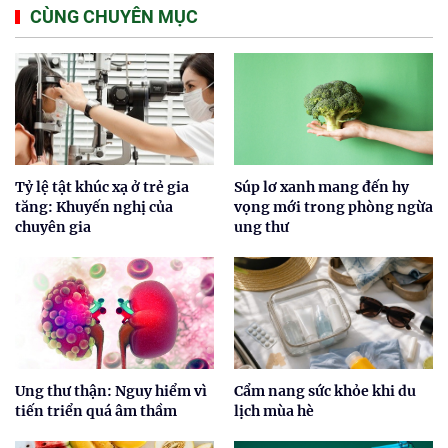
CÙNG CHUYÊN MỤC
Tỷ lệ tật khúc xạ ở trẻ gia
Súp lơ xanh mang đến hy
tăng: Khuyến nghị của
vọng mới trong phòng ngừa
chuyên gia
ung thư
Ung thư thận: Nguy hiểm vì
Cẩm nang sức khỏe khi du
tiến triển quá âm thầm
lịch mùa hè