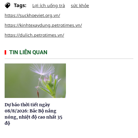
Tags:
Lợi ích uống trà
sức khỏe
https://suckhoeviet.org.vn/
https://kinhtexaydung.petrotimes.vn/
https://dulich.petrotimes.vn/
TIN LIÊN QUAN
Dự báo thời tiết ngày
08/8/2026: Bắc Bộ nắng
nóng, nhiệt độ cao nhất 35
độ