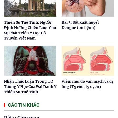
Thiền Sư Tuệ Tĩnh: Người
Bài 3: Sốt xuất huyết
Định Hướng Chiến Lược Cho
Dengue (ôn bệnh)
Sự Phát Triển Y Học Cổ
Truyền Việt Nam
Nhận Thức Luận Trong Tư
Viêm mũi do vận mạch và dị
Tưởng Y Học Của Đại Danh Y
ứng (Tỵ cừu, tỵ uyên)
Thiền Sư Tuệ Tĩnh
CÁC TIN KHÁC
Bài 1: Cảm mạo