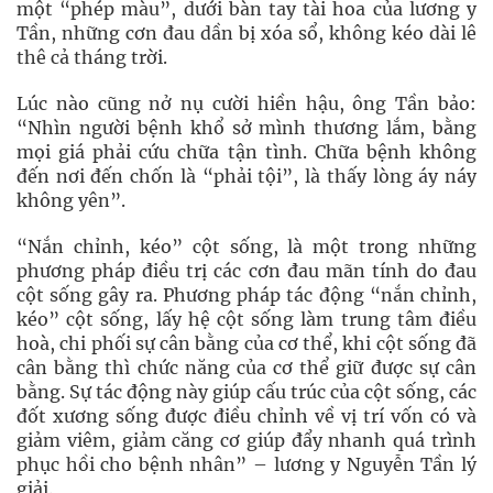
một “phép màu”, dưới bàn tay tài hoa của lương y
Tần, những cơn đau dần bị xóa sổ, không kéo dài lê
thê cả tháng trời.
Lúc nào cũng nở nụ cười hiền hậu, ông Tần bảo:
“Nhìn người bệnh khổ sở mình thương lắm, bằng
mọi giá phải cứu chữa tận tình. Chữa bệnh không
đến nơi đến chốn là “phải tội”, là thấy lòng áy náy
không yên”.
“Nắn chỉnh, kéo” cột sống, là một trong những
phương pháp điều trị các cơn đau mãn tính do đau
cột sống gây ra. Phương pháp tác động “nắn chỉnh,
kéo” cột sống, lấy hệ cột sống làm trung tâm điều
hoà, chi phối sự cân bằng của cơ thể, khi cột sống đã
cân bằng thì chức năng của cơ thể giữ được sự cân
bằng. Sự tác động này giúp cấu trúc của cột sống, các
đốt xương sống được điều chỉnh về vị trí vốn có và
giảm viêm, giảm căng cơ giúp đẩy nhanh quá trình
phục hồi cho bệnh nhân” – lương y Nguyễn Tần lý
giải.