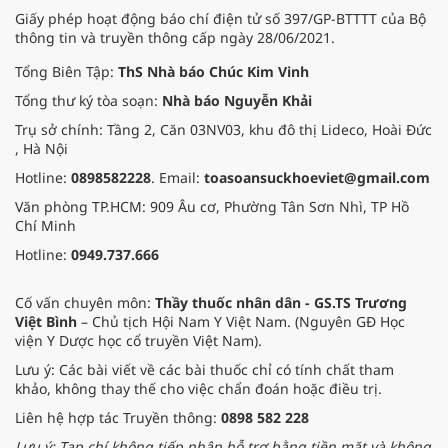
Giấy phép hoạt động báo chí điện tử số 397/GP-BTTTT của Bộ
thông tin và truyền thông cấp ngày 28/06/2021.
Tổng Biên Tập:
ThS Nhà báo Chúc Kim Vinh
Tổng thư ký tòa soạn:
Nhà báo Nguyễn Khải
Trụ sở chính: Tầng 2, Căn 03NV03, khu đô thị Lideco, Hoài Đức
, Hà Nội
Hotline:
0898582228
. Email:
toasoansuckhoeviet@gmail.com
Văn phòng TP.HCM: 909 Âu cơ, Phường Tân Sơn Nhì, TP Hồ
Chí Minh
Hotline:
0949.737.666
Cố vấn chuyên môn:
Thầy thuốc nhân dân - GS.TS Trương
Việt Bình
– Chủ tịch Hội Nam Y Việt Nam. (Nguyên GĐ Học
viện Y Dược học cổ truyền Việt Nam).
Lưu ý: Các bài viết về các bài thuốc chỉ có tính chất tham
khảo, không thay thế cho việc chẩn đoán hoặc điều trị.
Liên hệ hợp tác Truyền thông:
0898 582 228
Lưu ý: Tạp chí không tiếp nhận hỗ trợ bằng tiền mặt và không