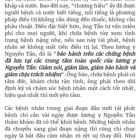
khắp cả nước. Bao đời nay, “thương hiệu” ấy đã được
người bệnh cả nước biết tiếng, nổi tiếng là phương
pháp điều trị không cần dùng đến thuốc, không cần
phẫu thuật. Điều đặc biệt hơn, ông Tần tư vấn miễn
phí cho mọi người, khi chữa bệnh tùy xem tình
trạng bệnh nặng nhẹ, nếu sau này tái phát, bệnh
nhân sẽ không mất tiền điều trị lại. Theo lương y
Nguyễn Tần, đó là “
bảo hành trên các chứng bệnh
đã lưu tại các trung tâm toàn quốc của lương y
Nguyễn Tần: Giám nói, giám làm, giám bảo hành và
giám chịu trách nhiệm
“. Ông bảo, chữa bệnh phải có
tâm đức, khám chữa tận tình, ông phải theo dõi
định kỳ và chăm sóc bệnh nhân một cách tốt nhất,
hiệu quả nhất thì mới yên tâm.
Các bệnh nhân trong giai đoạn đầu mới tái phát
bệnh chỉ cần vài ngày được lương y Nguyễn Tần
thăm khám đã có thể khỏi bệnh. Những bệnh nhân
đã chuyển sang giai đoạn nặng thì cũng chỉ chục
ngày là bắt đầu cảm nhận rõ rệt sự thay đổi. Như