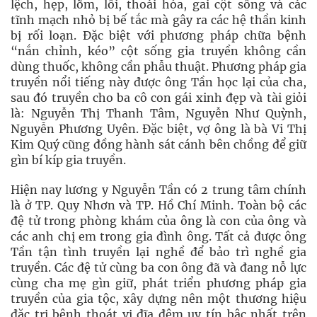
lệch, hẹp, lõm, lồi, thoái hóa, gai cột sống và các
tĩnh mạch nhỏ bị bế tắc mà gây ra các hệ thần kinh
bị rối loạn. Đặc biệt với phương pháp chữa bệnh
“nắn chỉnh, kéo” cột sống gia truyền không cần
dùng thuốc, không cần phẫu thuật. Phương pháp gia
truyền nổi tiếng này được ông Tần học lại của cha,
sau đó truyền cho ba cô con gái xinh đẹp và tài giỏi
là: Nguyễn Thị Thanh Tâm, Nguyễn Như Quỳnh,
Nguyễn Phương Uyên. Đặc biệt, vợ ông là bà Vi Thị
Kim Quý cũng đồng hành sát cánh bên chồng để giữ
gìn bí kíp gia truyền.
Hiện nay lương y Nguyễn Tần có 2 trung tâm chính
là ở TP. Quy Nhơn và TP. Hồ Chí Minh. Toàn bộ các
đệ tử trong phòng khám của ông là con của ông và
các anh chị em trong gia đình ông. Tất cả được ông
Tần tận tình truyền lại nghề để bảo trì nghề gia
truyền. Các đệ tử cùng ba con ông đã và đang nỗ lực
cùng cha mẹ gìn giữ, phát triển phương pháp gia
truyền của gia tộc, xây dựng nên một thương hiệu
đặc trị bệnh thoát vị đĩa đệm uy tín bậc nhất trên