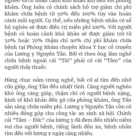
nghèo và có hoàn cảnh khó khăn khi đến với phòng
khám. Ông luôn có chính sách hỗ trợ giảm chi phí
khám chữa bệnh từ 50% đến 100% tùy vào hoàn
cảnh mỗi người. Cụ thể, nếu những bệnh nhân có sổ
hộ nghèo sẽ được điều trị miễn phí 100%. Với người
bệnh có hoàn cảnh khó khăn sẽ được giảm trừ từ
50% hoặc 70% thậm chí 90% chi phí khám chữa
bệnh tại Phòng khám chuyên khoa Y học cổ truyền
của Lương y Nguyễn Tần. Bởi vì theo ông làm nghề
chữa bệnh ngoài cái “Tài” phải có cái “Tâm” của
người thầy thuốc.
Hàng chục năm trong nghề, bất cứ ai tìm đến nhờ
cứu giúp, ông Tần đều nhiệt tình. Càng người nghèo
khó ông càng giúp, thậm chí có người bệnh nặng,
kinh tế khó khăn đến gõ cửa phòng khám, ông Tần
sẵn sàng chữa miễn phí. Lương y Nguyễn Tần còn có
nhiều đóng góp cho công tác an sinh xã hội. Chính
cái “Tâm – Đức” của lương y đã đem đến nhiều niềm
vui cho người bệnh, tiếng lành đồn xa, bệnh nhân
tìm đến với lương y ngày càng nhiều.