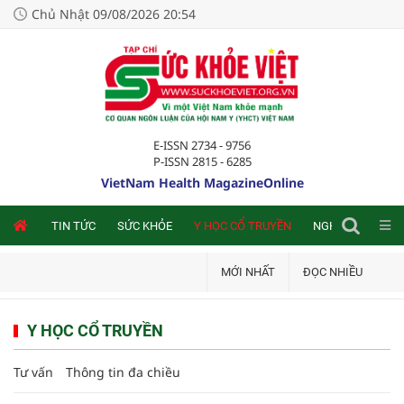
Chủ Nhật 09/08/2026 20:54
E-ISSN 2734 - 9756
P-ISSN 2815 - 6285
VietNam Health MagazineOnline
NLINE
TIN TỨC
SỨC KHỎE
Y HỌC CỔ TRUYỀN
NGHIÊN CỨU TRA
MỚI NHẤT
ĐỌC NHIỀU
Y HỌC CỔ TRUYỀN
Tư vấn
Thông tin đa chiều