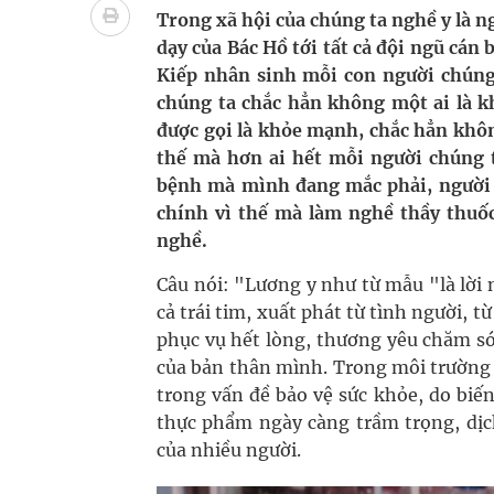
Cách âm nhạc trị liệu được “đo ni đóng giày”
Trong xã hội của chúng ta nghề y là n
dạy của Bác Hồ tới tất cả đội ngũ cán 
Dự báo thời tiết ngày 08/8/2026: Bắc Bộ nắng nón
Kiếp nhân sinh mỗi con người chúng 
chúng ta chắc hẳn không một ai là k
Cảnh báo 3 thời điểm nguy hiểm trong ngày dễ xả
được gọi là khỏe mạnh, chắc hẳn khôn
thế mà hơn ai hết mỗi người chúng 
Đề xuất cơ chế thu hút nhân lực, nâng cao chất lư
bệnh mà mình đang mắc phải, người 
chính vì thế mà làm nghề thầy thuốc
nghề.
Câu nói: "Lương y như từ mẫu "là lời
cả trái tim, xuất phát từ tình người, t
phục vụ hết lòng, thương yêu chăm só
của bản thân mình. Trong môi trường 
trong vấn đề bảo vệ sức khỏe, do biến
thực phẩm ngày càng trầm trọng, dịc
của nhiều người.