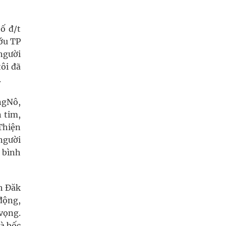
ố đ/t
ướu TP
 người
ôi đã
.
ngNô,
 tim,
 Thiện
người
 bình
h Đăk
động,
vọng.
à bốc