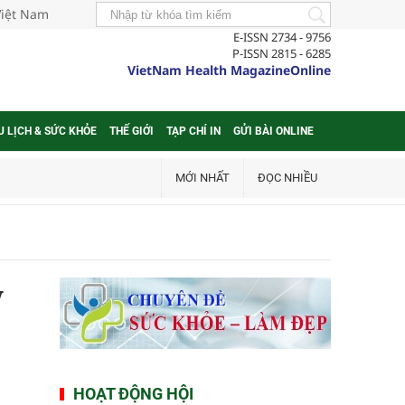
Việt Nam
E-ISSN 2734 - 9756
P-ISSN 2815 - 6285
VietNam Health MagazineOnline
U LỊCH & SỨC KHỎE
THẾ GIỚI
TẠP CHÍ IN
GỬI BÀI ONLINE
MỚI NHẤT
ĐỌC NHIỀU
y
HOẠT ĐỘNG HỘI