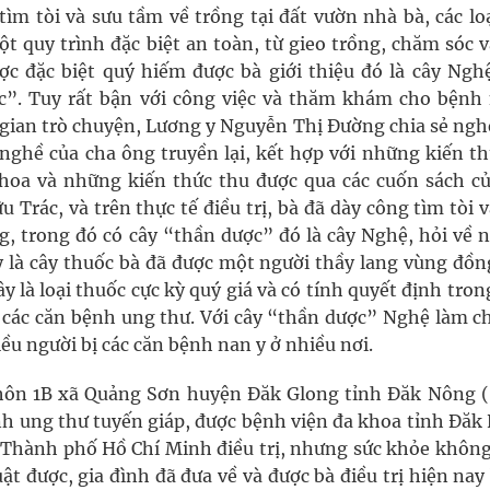
ìm tòi và sưu tầm về trồng tại đất vườn nhà bà, các loạ
t quy trình đặc biệt an toàn, từ gieo trồng, chăm sóc v
ược đặc biệt quý hiếm được bà giới thiệu đó là cây Nghệ
”. Tuy rất bận với công việc và thăm khám cho bệnh
i gian trò chuyện, Lương y Nguyễn Thị Đường chia sẻ ngh
 nghề của cha ông truyền lại, kết hợp với những kiến th
hoa và những kiến thức thu được qua các cuốn sách củ
Trác, và trên thực tế điều trị, bà đã dày công tìm tòi 
g, trong đó có cây “thần dược” đó là cây Nghệ, hỏi về 
ây là cây thuốc bà đã được một người thầy lang vùng đồn
y là loại thuốc cực kỳ quý giá và có tính quyết định tron
à các căn bệnh ung thư. Với cây “thần dược” Nghệ làm c
hiều người bị các căn bệnh nan y ở nhiều nơi.
hôn 1B xã Quảng Sơn huyện Đăk Glong tỉnh Đăk Nông (
h ung thư tuyến giáp, được bệnh viện đa khoa tỉnh Đăk
 Thành phố Hồ Chí Minh điều trị, nhưng sức khỏe khôn
t được, gia đình đã đưa về và được bà điều trị hiện na