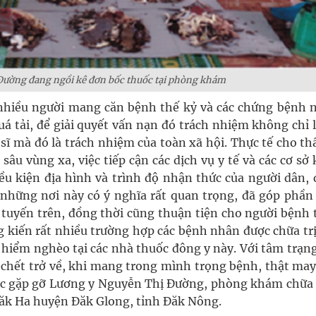
Đường đang ngồi kê đơn bốc thuốc tại phòng khám
 nhiều người mang căn bệnh thế kỷ và các chứng bệnh n
uá tải, để giải quyết vấn nạn đó trách nhiệm không chỉ 
 sĩ mà đó là trách nhiệm của toàn xã hội. Thực tế cho th
sâu vùng xa, việc tiếp cận các dịch vụ y tế và các cơ s
u kiện địa hình và trình độ nhận thức của người dân, 
hững nơi này có ý nghĩa rất quan trọng, đã góp phần
n tuyến trên, đồng thời cũng thuận tiện cho người bệnh
g kiến rất nhiều trường hợp các bệnh nhân được chữa tr
 hiểm nghèo tại các nhà thuốc đông y này. Với tâm trạng
õi chết trở về, khi mang trong mình trọng bệnh, thật m
ược gặp gỡ Lương y Nguyễn Thị Đường, phòng khám chữa
ăk Ha huyện Đăk Glong, tỉnh Đăk Nông.