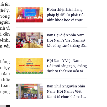
là lời
Hoàn thiện hành lang
ghề y.
pháp lý để bứt phá: Góc
Trong
nhìn khoa học và thực
người
tiễn tại Tọa đàm " Đề
nh vì
xuất một số nội dung
i căn
Ban Đại diện phía Nam
cho Luật Y dược cổ
bệnh,
Hội Nam Y Việt Nam sơ
truyền Việt Nam"
kết công tác 6 tháng đầu
m với
năm 2026
Hội Nam Y Việt Nam:
 bằng
Đổi mới sáng tạo, khẳng
ận tụy
định vị thế trên nền tảng
i đau
y học cổ truyền và khoa
 thức
học hiện đại
n toàn
Ban Thiện nguyện phía
 mạng
Nam (Hội Nam y Việt
Nam) tổ chức khám chữa
bệnh y học cổ truyền và