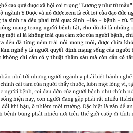
ghề cao quý được xã hội coi trọng "Lương y như từ mẫu" 
bộ ngành Y Dược và nó được xem là cốt lõi của đạo đức n
g, nhiệt độ cao nhất 35 độ
ta sinh ra đều phải trải qua: Sinh –lão - bệnh - tử. 
hông mang trong người bệnh tật, cho dù đó là những 
y ra đột qụy
g một ai là không trải qua cảm xúc của người bệnh, chí
ta đều đã từng nếm trải nỗi mong mỏi, được chữa khỏ
ợng y tế
làm nghề y là người quyết định mạng sống của người 
 không chỉ cần có y thuật thâm sâu mà còn cần có tâ
 nhắn nhủ tới những người ngành y phải biết hành nghề
ừ chính cái tâm của người thầy thuốc, luôn một lòng vì, t
c người bệnh, coi đau đớn của người bệnh như chính nỗ
sống hiện nay, con người đang gặp phải rất nhiều thách
 đổi khí hậu, ô nhiễm môi trường. Đặc biệt là vấn đề a
h bệnh bùng phát nhiều nơi trên thế giới cướp đi tính