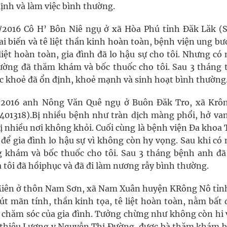
định và làm việc bình thường.
/2016 Cô H’ Bôn Niê ngụ ở xã Hòa Phú tỉnh Đăk Lăk (S
ai biến và tê liệt thần kinh hoàn toàn, bệnh viện ung b
iệt hoàn toàn, gia đình đã lo hậu sự cho tôi. Nhưng có
ường đã thăm khám và bốc thuốc cho tôi. Sau 3 tháng t
ức khoẻ đã ổn định, khoẻ mạnh và sinh hoạt bình thường
4/2016 anh Nông Văn Quê ngụ ở Buôn Đăk Tro, xã Krô
401318).Bị nhiều bệnh như tràn dịch màng phổi, hở van
rị nhiều nơi không khỏi. Cuối cùng là bệnh viện Đa khoa
để gia đình lo hậu sự vì không còn hy vọng. Sau khi có 
 khám và bốc thuốc cho tôi. Sau 3 tháng bệnh anh đã
 tôi đã hồiphục và đã đi làm nương rẫy bình thường.
Miên ở thôn Nam Sơn, xã Nam Xuân huyện KRông Nô tỉn
t mãn tính, thần kinh tọa, tê liệt hoàn toàn, nằm bất 
 chăm sóc của gia đình. Tưởng chừng như không còn hi 
 thiệu Lương y Nguyễn Thị Đường, được bà thăm khám b