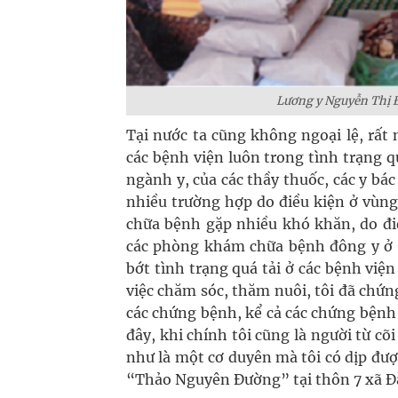
Lương y Nguyễn Thị 
Tại nước ta cũng không ngoại lệ, rất
các bệnh viện luôn trong tình trạng q
ngành y, của các thầy thuốc, các y bác
nhiều trường hợp do điều kiện ở vùng 
chữa bệnh gặp nhiều khó khăn, do điề
các phòng khám chữa bệnh đông y ở n
bớt tình trạng quá tải ở các bệnh việ
việc chăm sóc, thăm nuôi, tôi đã chứn
các chứng bệnh, kể cả các chứng bệnh
đây, khi chính tôi cũng là người từ c
như là một cơ duyên mà tôi có dịp đ
“Thảo Nguyên Đường” tại thôn 7 xã Đ