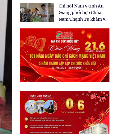
tặng quà cho 150 người
Chi hội Nam y tỉnh An
dân tại xã Tân Tập
Giang phối hợp Chùa
Nam Thạnh Tự khám và
cấp thuốc miễn phí cho
nhân dân