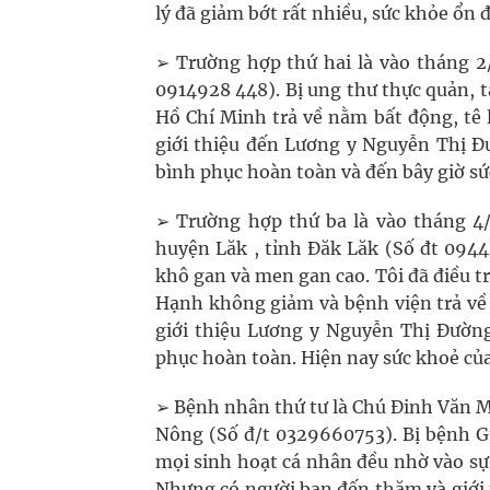
lý đã giảm bớt rất nhiều, sức khỏe ổn 
➢ Trường hợp thứ hai là vào tháng 2
0914928 448). Bị ung thư thực quản, t
Hồ Chí Minh trả về nằm bất động, tê l
giới thiệu đến Lương y Nguyễn Thị Đ
bình phục hoàn toàn và đến bây giờ s
➢ Trường hợp thứ ba là vào tháng 
huyện Lăk , tỉnh Đăk Lăk (Số đt 0944
khô gan và men gan cao. Tôi đã điều t
Hạnh không giảm và bệnh viện trả về 
giới thiệu Lương y Nguyễn Thị Đường
phục hoàn toàn. Hiện nay sức khoẻ của
➢ Bệnh nhân thứ tư là Chú Đinh Văn 
Nông (Số đ/t 0329660753). Bị bệnh Gú
mọi sinh hoạt cá nhân đều nhờ vào sự
Nhưng có người bạn đến thăm và giới