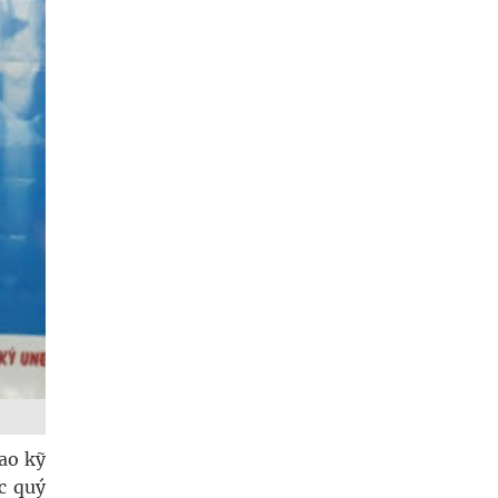
ao kỹ
ốc quý