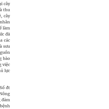
i cây
à thu
, cây
 nhân
ề làm
ức đã
a các
và sưu
nguồn
g bào
g việc
hủ lực
Số đt
 Nông
g đảm
y bệnh