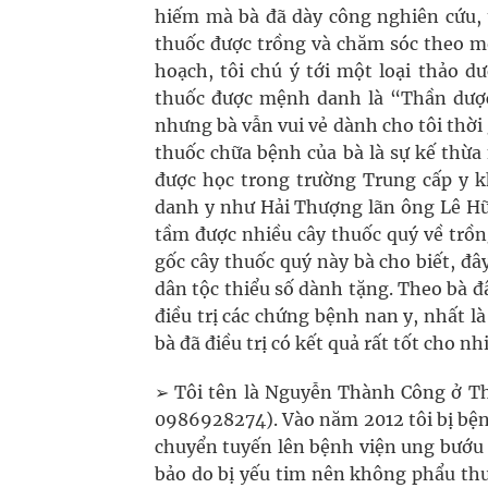
hiếm mà bà đã dày công nghiên cứu, t
thuốc được trồng và chăm sóc theo mộ
hoạch, tôi chú ý tới một loại thảo d
thuốc được mệnh danh là “Thần dược
nhưng bà vẫn vui vẻ dành cho tôi thờ
thuốc chữa bệnh của bà là sự kế thừa
được học trong trường Trung cấp y k
danh y như Hải Thượng lãn ông Lê Hữu 
tầm được nhiều cây thuốc quý về trồn
gốc cây thuốc quý này bà cho biết, đ
dân tộc thiểu số dành tặng. Theo bà đâ
điều trị các chứng bệnh nan y, nhất l
bà đã điều trị có kết quả rất tốt cho n
➢ Tôi tên là Nguyễn Thành Công ở T
0986928274). Vào năm 2012 tôi bị bện
chuyển tuyến lên bệnh viện ung bướu
bảo do bị yếu tim nên không phẩu thuậ