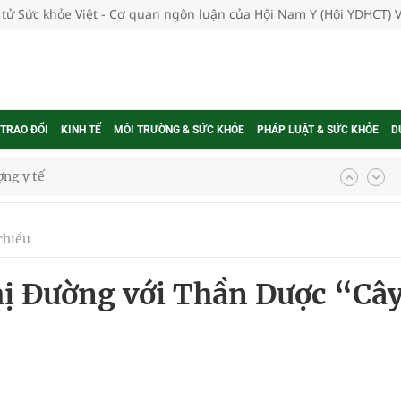
 tử Sức khỏe Việt - Cơ quan ngôn luận của Hội Nam Y (Hội YDHCT) 
 TRAO ĐỔI
KINH TẾ
MÔI TRƯỜNG & SỨC KHỎE
PHÁP LUẬT & SỨC KHỎE
D
ổi theo cách ít ai ngờ tới
hát triển gắn với chuyển đổi số
chiều
ờng Phú Thạnh
ị Đường với Thần Dược “Câ
hìn phụ nữ mỗi năm
ợng thuốc