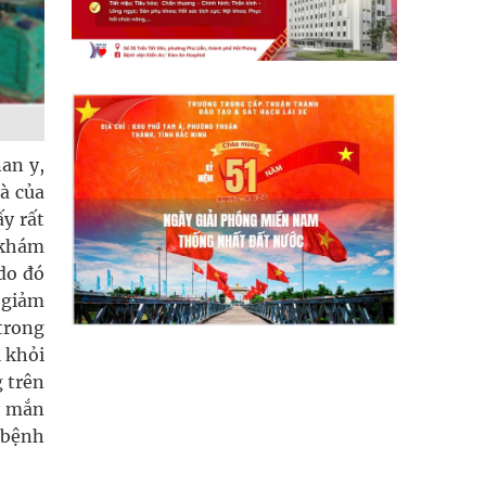
an y,
là của
ấy rất
ở khám
do đó
 giảm
 trong
ị khỏi
 trên
ay mắn
 bệnh