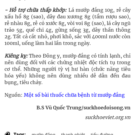
- Hỗ trợ chữa thấp khớp:
Lá mướp đắng 10g, rễ cây
xấu hổ 8g (sao), dây đau xương 8g (tẩm rượu sao),
rễ nhàu 8g, rễ cỏ xước 8g, vòi voi 8g (sao), lá cây ngũ
trảo 5g, quế chi 4g, gừng sống 3g, dây thần thông
2g. Tất cả cắt nhỏ, phơi khô, sắc với 400ml nước còn
100ml, uống làm hai lần trong ngày.
Kiêng kỵ:
Theo Đông y, mướp đắng có tính lạnh, chỉ
nên dùng đối với các chứng nhiệt độc tích tụ trong
cơ thể. Những người tỳ vị hư hàn (chức năng tiêu
hóa yếu) không nên dùng nhiều dễ dẫn đến đau
bụng, tiêu chảy.
Nguồn:
Một số bài thuốc chữa bệnh từ mướp đắng
B.S Vũ Quốc Trung/suckhoedoisong.vn
suckhoeviet.org.vn
Tags:
mướp đắng
thanh nhiệt
tiểu đường