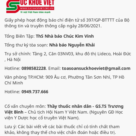
Giấy phép hoạt động báo chí điện tử số 397/GP-BTTTT của Bộ
thông tin và truyền thông cấp ngày 28/06/2021.
Tổng Biên Tập:
ThS Nhà báo Chúc Kim Vinh
Tổng thư ký tòa soạn:
Nhà báo Nguyễn Khải
Trụ sở chính: Tầng 2, Căn 03NV03, khu đô thị Lideco, Hoài Đức
, Hà Nội
Hotline:
0898582228
. Email:
toasoansuckhoeviet@gmail.com
Văn phòng TP.HCM: 909 Âu cơ, Phường Tân Sơn Nhì, TP Hồ
Chí Minh
Hotline:
0949.737.666
Cố vấn chuyên môn:
Thầy thuốc nhân dân - GS.TS Trương
Việt Bình
– Chủ tịch Hội Nam Y Việt Nam. (Nguyên GĐ Học
viện Y Dược học cổ truyền Việt Nam).
Lưu ý: Các bài viết về các bài thuốc chỉ có tính chất tham
khảo, không thay thế cho việc chẩn đoán hoặc điều trị.