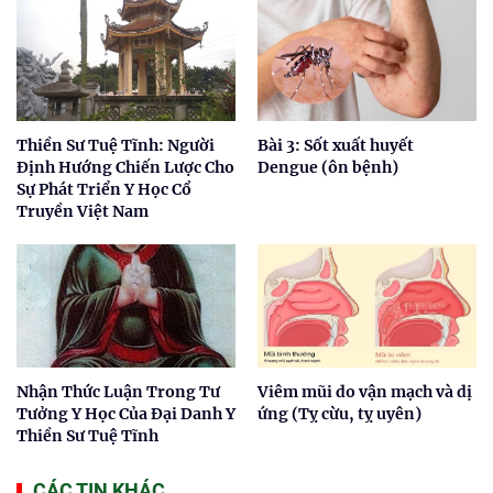
Thiền Sư Tuệ Tĩnh: Người
Bài 3: Sốt xuất huyết
Định Hướng Chiến Lược Cho
Dengue (ôn bệnh)
Sự Phát Triển Y Học Cổ
Truyền Việt Nam
Nhận Thức Luận Trong Tư
Viêm mũi do vận mạch và dị
Tưởng Y Học Của Đại Danh Y
ứng (Tỵ cừu, tỵ uyên)
Thiền Sư Tuệ Tĩnh
CÁC TIN KHÁC