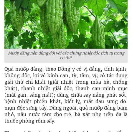
Mướp đắng nên dùng đối với các chứng nhiệt độc tích tụ trong
cơ thể.
Quả mướp đắng, theo Đông y có vị đắng, tính lạnh,
không độc, lợi về kinh can, tỳ, tâm, vị; có tác dụng
giải thử chỉ khát (giải nhiệt trong mùa hè, chống
khát), thanh nhiệt giải độc, thanh can minh mục
(mát gan, sáng mắt); dùng chữa say nắng phát sốt,
bệnh nhiệt phiền khát, kiết lỵ, mắt đau sưng đỏ,
mụn độc sưng tấy. Dùng ngoài, quả mướp đắng băm
nhỏ, nấu nước tắm cho trẻ, bã xát nhẹ trên da là
thuốc phòng rôm sẩy.