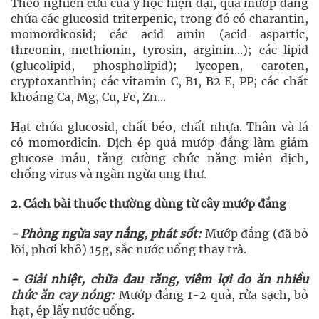
Theo nghiên cứu của y học hiện đại, quả mướp đắng
chứa các glucosid triterpenic, trong đó có charantin,
momordicosid; các acid amin (acid aspartic,
threonin, methionin, tyrosin, arginin...); các lipid
(glucolipid, phospholipid); lycopen, caroten,
cryptoxanthin; các vitamin C, B1, B2 E, PP; các chất
khoáng Ca, Mg, Cu, Fe, Zn...
Hạt chứa glucosid, chất béo, chất nhựa. Thân và lá
có momordicin. Dịch ép quả mướp đắng làm giảm
glucose máu, tăng cường chức năng miễn dịch,
chống virus và ngăn ngừa ung thư.
2. Cách bài thuốc thường dùng từ cây mướp đắng
- Phòng ngừa say nắng, phát sốt:
Mướp đắng (đã bỏ
lõi, phơi khô) 15g, sắc nước uống thay trà.
- Giải nhiệt, chữa đau răng, viêm lợi do ăn nhiều
thức ăn cay nóng:
Mướp đắng 1-2 quả, rửa sạch, bỏ
hạt, ép lấy nước uống.