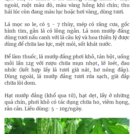
ngoài, ruột màu đỏ, màu vàng hồng khi chín; thu
hái lúc còn đang màu lục hoặc hơi vàng, dùng tươi.
Lá mọc so le, có 5 - 7 thùy, mép có răng cưa, gốc
hình tim, gân lá có lông ngắn. Lá non mướp đắng
dùng tươi nấu canh với lá câu kỷ và hoa thiên lý được
dùng để chữa lao lực, mệt mỏi, sốt khát nước.
Để làm thuốc, lá mướp đắng phơi khô, tán bột, uống
mỗi lần 12g với rượu chữa mụn nhọt
,
lở loét, đau
nhức (kết hợp lấy lá tươi giã nát, hơ nóng đắp).
Dùng ngoài, lá mướp đắng tươi rửa sạch, giã đắp
chữa lòi dom.
Hạt mướp đắng (khổ qua tử), hạt dẹt, lấy ở những
quả chín, phơi khô có tác dụng chữa ho, viêm họng,
rắn cắn. Liều dùng: 5 - 10g/ngày.