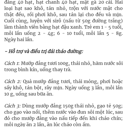
đắng 40 hạt, hạt chanh 40 hạt, mật gà 20 cái. Hai
loại hạt sao khô, tán nhỏ, trộn với nước mật cho
thật đều, rồi phơi khô, sau tán lại cho đều và mịn.
Cuối cùng, luyện với sirô (nấu từ 50g đường trắng)
làm thành viên bằng hạt đậu xanh. Trẻ em 1 - 5 tuổi,
mỗi lần uống 2 - 4g; 6 - 10 tuổi, mỗi lần 5 - 8g.
Ngày hai lần.
- Hỗ trợ và điều trị đái tháo đường:
Cách 1
: Mướp đắng tươi 100g, thái nhỏ, hãm nước sôi
trong bình kín, uống thay trà.
Cách 2:
Quả mướp đắng tươi, thái mỏng, phơi hoặc
sấy khô, tán bột, rây mịn. Ngày uống 3 lần, mỗi lần
10 g, uống sau bữa ăn.
Cách 3:
Dùng mướp đắng 150g thái nhỏ, gạo tẻ 50g;
cho gạo vào nồi, thêm nước vào đun sôi một lúc, sau
đó cho mướp đắng vào nấu tiếp đến khi cháo chín;
mỗi ngày ăn 2 lần, ăn lúc cháo còn ấm.