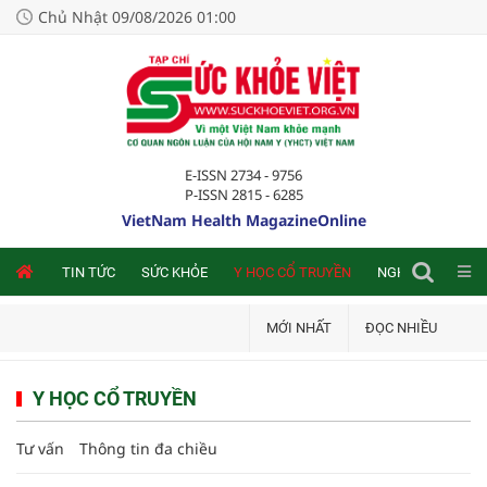
Chủ Nhật 09/08/2026 01:00
E-ISSN 2734 - 9756
P-ISSN 2815 - 6285
VietNam Health MagazineOnline
NLINE
TIN TỨC
SỨC KHỎE
Y HỌC CỔ TRUYỀN
NGHIÊN CỨU TRA
MỚI NHẤT
ĐỌC NHIỀU
Y HỌC CỔ TRUYỀN
Tư vấn
Thông tin đa chiều