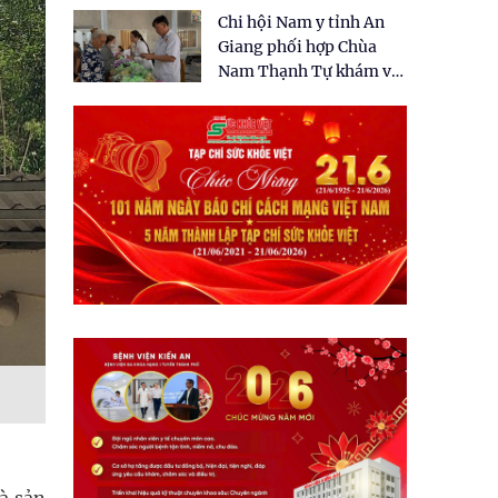
tặng quà cho 150 người
Chi hội Nam y tỉnh An
dân tại xã Tân Tập
Giang phối hợp Chùa
Nam Thạnh Tự khám và
cấp thuốc miễn phí cho
nhân dân