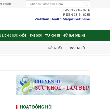
iệt Nam
E-ISSN 2734 - 9756
P-ISSN 2815 - 6285
VietNam Health MagazineOnline
U LỊCH & SỨC KHỎE
THẾ GIỚI
TẠP CHÍ IN
GỬI BÀI ONLINE
MỚI NHẤT
ĐỌC NHIỀU
HOẠT ĐỘNG HỘI