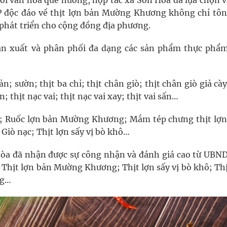
ới văn hóa quê hương, hợp tác xã Sơn Hòa đã lựa chọn v
 độc đáo về thịt lợn bản Mường Khương không chỉ tôn
 phát triển cho cộng đồng địa phương.
ản xuất và phân phối đa dạng các sản phẩm thực phẩm
 sườn; thịt ba chỉ; thịt chân giò; thịt chân giò giả cày
 thịt nạc vai; thịt nạc vai xay; thịt vai sấn…
y; Ruốc lợn bản Mường Khương; Mắm tép chưng thịt lợn
iò nạc; Thịt lợn sấy vị bò khô…
òa đã nhận được sự công nhận và đánh giá cao từ UBND
 Thịt lợn bản Mường Khương; Thịt lợn sấy vị bò khô; Th
ng…