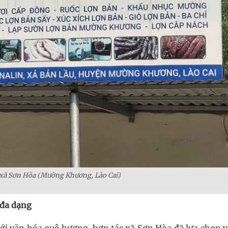
 xã Sơn Hòa (Mường Khương, Lào Cai)
 đa dạng