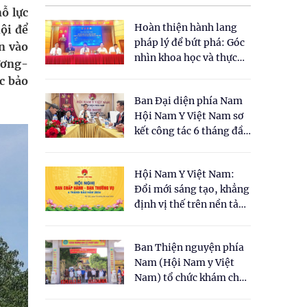
ỗ lực
Hoàn thiện hành lang
ội để
pháp lý để bứt phá: Góc
n vào
nhìn khoa học và thực
ương-
tiễn tại Tọa đàm " Đề
c bảo
xuất một số nội dung
Ban Đại diện phía Nam
cho Luật Y dược cổ
Hội Nam Y Việt Nam sơ
truyền Việt Nam"
kết công tác 6 tháng đầu
năm 2026
Hội Nam Y Việt Nam:
Đổi mới sáng tạo, khẳng
định vị thế trên nền tảng
y học cổ truyền và khoa
học hiện đại
Ban Thiện nguyện phía
Nam (Hội Nam y Việt
Nam) tổ chức khám chữa
bệnh y học cổ truyền và