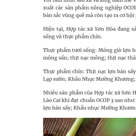
Với tầm nhìn sâu xa và lòng đam mê v
xuất các sản phẩm nông nghiệp OCOP
bản sắc vùng quê mà còn tạo ra cơ hội
Hiện tại, Hợp tác xã Sơn Hòa đang s
sống và thực phẩm chín.
Thực phẩm tươi sống: Móng giò lợn bản;
mông sấn; thịt nạc mông; thịt nạc thăn;
Thực phẩm chín: Thịt nạc lợn bản sấ
Lạp sườn; Khâu Nhục Mường Khương; G
Nhiều sản phẩm của Hợp tác xã Sơn H
Lào Cai khi đạt chuẩn OCOP 3 sao như:
lợn bản sấy; Khẩu nhục Mường Khươ