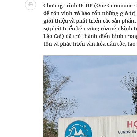
bảo vệ sức khỏe Nhân dân
Chương trình OCOP (One Commune One
để tôn vinh và bảo tồn những giá trị
Không chỉ cắt tóc, Đông Tây Barbershop dành ng
giới thiệu và phát triển các sản phẩ
sự phát triển bền vững của nền kinh
Bệnh viện không được thu thêm tiền của người b
Lào Cai) đã trở thành điển hình tron
tồn và phát triển văn hóa dân tộc, tạ
cầu
Ung thư thận: Nguy hiểm vì tiến triển quá âm th
Vương Thành Công: Khi việc học bắt đầu từ trải 
Chấn chỉnh hoạt động kinh doanh dược liệu