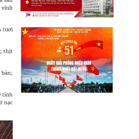
à sản
 vinh
 tươi
; thịt
 bản;
 tỉnh
ịt nạc