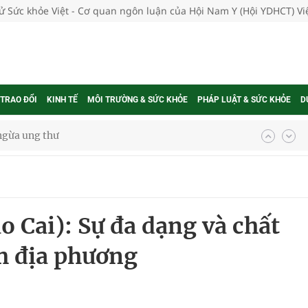
tử Sức khỏe Việt - Cơ quan ngôn luận của Hội Nam Y (Hội YDHCT) V
 TRAO ĐỔI
KINH TẾ
MÔI TRƯỜNG & SỨC KHỎE
PHÁP LUẬT & SỨC KHỎE
D
ngừa ung thư
 Máu Của Các Loài Nhân Sâm (Panax Spp.): Tổng
Cai): Sự đa dạng và chất
oàn quốc
m địa phương
g trưởng mới của Việt Nam
phương hai cấp trong quản lý hoạt động nha khoa,