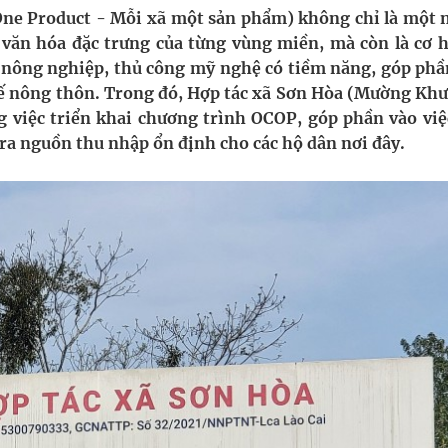
 Product - Mỗi xã một sản phẩm) không chỉ là một n
 văn hóa đặc trưng của từng vùng miền, mà còn là cơ h
uồn lực cho môi trường và cộng đồng
m nông nghiệp, thủ công mỹ nghệ có tiềm năng, góp phầ
 tế nông thôn. Trong đó, Hợp tác xã Sơn Hòa (Mường Kh
ệnh bảo hiểm y tế nếu không đăng ký khám theo yêu
g việc triển khai chương trình OCOP, góp phần vào việ
o ra nguồn thu nhập ổn định cho các hộ dân nơi đây.
ầm
nghiệm thực tế