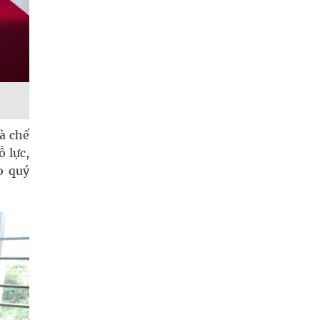
à chế
ỗ lực,
o quý