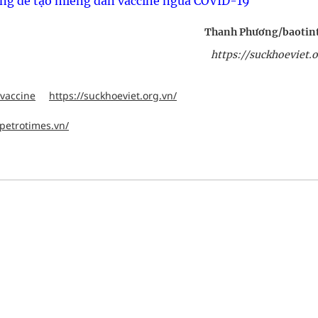
động để tạo miếng dán vaccine ngừa COVID-19
Thanh Phương/baotin
https://suckhoeviet.o
vaccine
https://suckhoeviet.org.vn/
.petrotimes.vn/