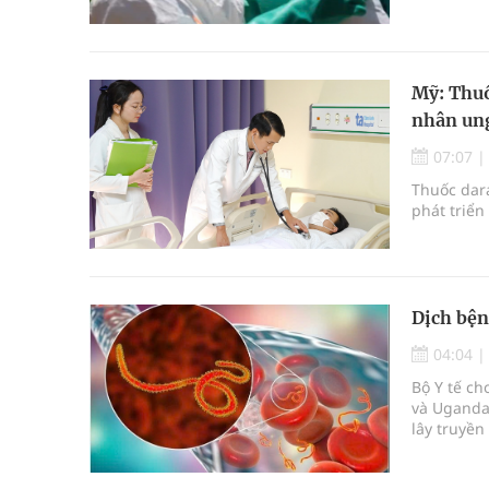
Mỹ: Thuố
nhân ung
07:07
Thuốc dara
phát triển
Dịch bện
04:04
Bộ Y tế c
và Uganda 
lây truyền
nào được 