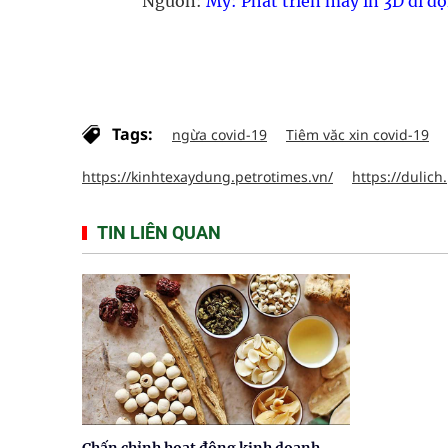
Nguồn:
Mỹ: Phát triển máy in 3D di 
Tags:
ngừa covid-19
Tiêm văc xin covid-19
https://kinhtexaydung.petrotimes.vn/
https://dulich
TIN LIÊN QUAN
Chấn chỉnh hoạt động kinh doanh