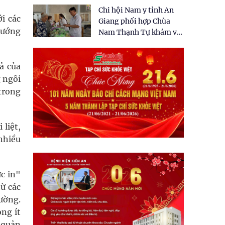
tặng quà cho 150 người
Chi hội Nam y tỉnh An
dân tại xã Tân Tập
i các
Giang phối hợp Chùa
hướng
Nam Thạnh Tự khám và
cấp thuốc miễn phí cho
nhân dân
ả của
g ngôi
trong
liệt,
 nhiều
c in"
ừ các
ường.
ng ít
 quản