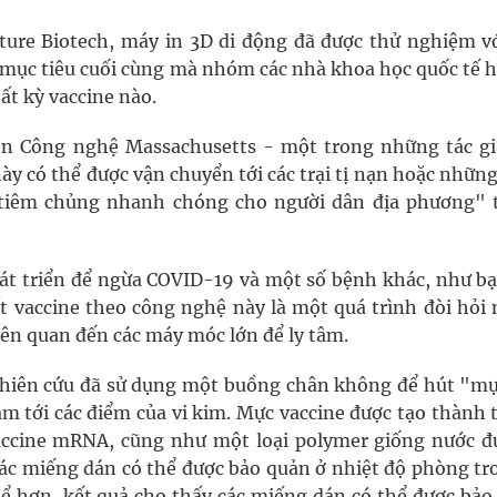
ture Biotech, máy in 3D di động đã được thử nghiệm vớ
 mục tiêu cuối cùng mà nhóm các nhà khoa học quốc tế 
bất kỳ vaccine nào.
ện Công nghệ Massachusetts - một trong những tác gi
ày có thể được vận chuyển tới các trại tị nạn hoặc nhữn
 "tiêm chủng nhanh chóng cho người dân địa phương" 
t triển để ngừa COVID-19 và một số bệnh khác, như bại 
uất vaccine theo công nghệ này là một quá trình đòi hỏi
liên quan đến các máy móc lớn để ly tâm.
nghiên cứu đã sử dụng một buồng chân không để hút "mự
 tới các điểm của vi kim. Mực vaccine được tạo thành t
vaccine mRNA, cũng như một loại polymer giống nước đ
các miếng dán có thể được bảo quản ở nhiệt độ phòng tro
ể hơn, kết quả cho thấy các miếng dán có thể được bảo