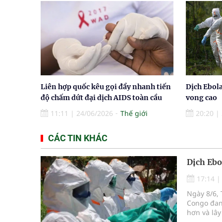
Liên hợp quốc kêu gọi đẩy nhanh tiến
Dịch Ebola
độ chấm dứt đại dịch AIDS toàn cầu
vong cao
11:11
|
24/06/2026
Thế giới
20:20
|
CÁC TIN KHÁC
Dịch Ebo
17:14
Ngày 8/6, 
Congo đan
hơn và lây