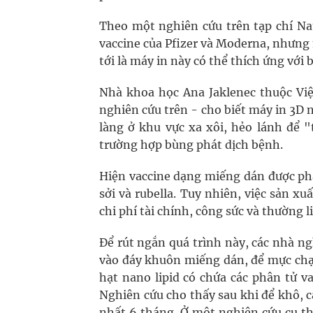
Theo một nghiên cứu trên tạp chí Na
vaccine của Pfizer và Moderna, nhưng
tới là máy in này có thể thích ứng với 
Nhà khoa học Ana Jaklenec thuộc Vi
nghiên cứu trên - cho biết máy in 3D n
làng ở khu vực xa xôi, hẻo lánh để
trường hợp bùng phát dịch bệnh.
Hiện vaccine dạng miếng dán được phá
sởi và rubella. Tuy nhiên, việc sản x
chi phí tài chính, công sức và thường 
Để rút ngắn quá trình này, các nhà 
vào đáy khuôn miếng dán, để mực chạm
hạt nano lipid có chứa các phân tử 
Nghiên cứu cho thấy sau khi để khô, 
nhất 6 tháng. Ở một nghiên cứu cụ th