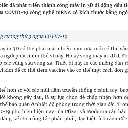
iết đã phát triển thành công máy in 3D di động đầu ti
gừa COVID-19 công nghệ mRNA có kích thước bằng ngó
uồn lực cho môi trường và cộng đồng
ệnh bảo hiểm y tế nếu không đăng ký khám theo yêu
ăng cường thứ 3 ngừa COVID-19
áy in 3D có thể phải mất nhiều năm nữa mới có thể sản
ca ngợi phát minh thú vị này. Họ kỳ vọng máy in 3D di đ
ầm
ở các vùng sâu vùng xa. Thiết bị này in các miếng dán r
i kim để có thể tiêm vaccine vào cơ thể một cách đơn gi
nghiệm thực tế
thế hơn so với các mũi tiêm truyền thống ở cánh tay, ba
đối không gây đau, là sự lựa chọn dễ chấp nhận hơn đố
thể bảo quản ở nhiệt độ phòng trong thời gian dài. Tro
D-19 phổ biến hiện nay của Pfizer và Moderna cần bảo
 đáng kể cho công tác phân phối, đặc biệt là ở các nướ