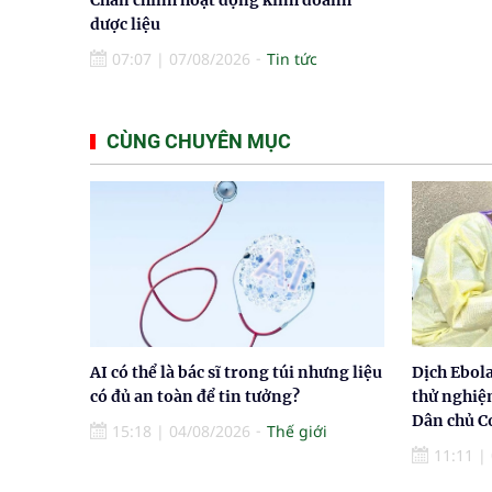
dược liệu
07:07
|
07/08/2026
Tin tức
CÙNG CHUYÊN MỤC
AI có thể là bác sĩ trong túi nhưng liệu
Dịch Ebol
có đủ an toàn để tin tưởng?
thử nghiệ
Dân chủ 
15:18
|
04/08/2026
Thế giới
11:11
|