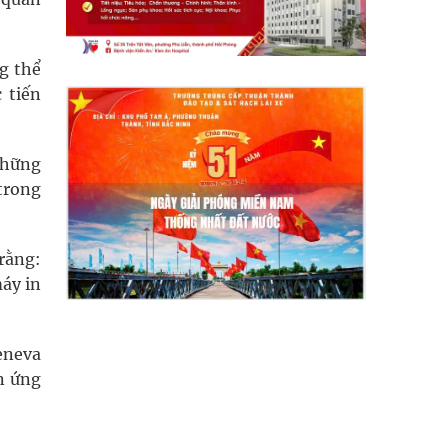
g thể
 tiến
những
 trong
rằng:
áy in
Geneva
n ứng