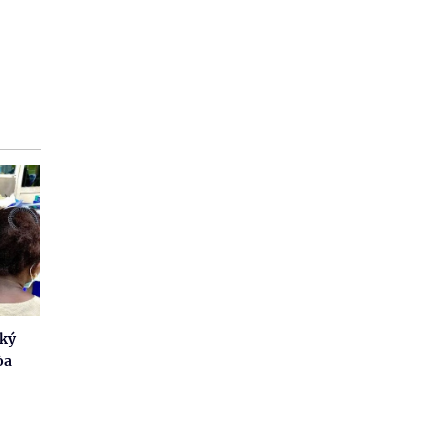
 ký
òa