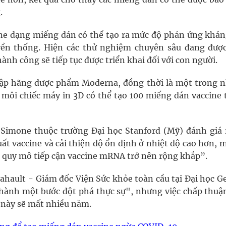
.
ine dạng miếng dán có thể tạo ra mức độ phản ứng khán
yền thống. Hiện các thử nghiệm chuyên sâu đang được
ành công sẽ tiếp tục được triển khai đối với con người.
lập hãng dược phẩm Moderna, đồng thời là một trong 
t mỗi chiếc máy in 3D có thể tạo 100 miếng dán vaccine
Simone thuộc trường Đại học Stanford (Mỹ) đánh giá 
t vaccine và cải thiện độ ổn định ở nhiệt độ cao hơn, m
để quy mô tiếp cận vaccine mRNA trở nên rộng khắp”.
lahault - Giám đốc Viện Sức khỏe toàn cầu tại Đại học 
 thành một bước đột phá thực sự", nhưng việc chấp thuậ
 này sẽ mất nhiều năm.