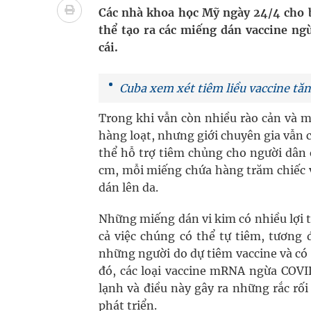
Các nhà khoa học Mỹ ngày 24/4 cho b
bảo vệ sức khỏe Nhân dân
thể tạo ra các miếng dán vaccine n
cái.
Không chỉ cắt tóc, Đông Tây Barbershop dành ng
Bệnh viện không được thu thêm tiền của người b
Cuba xem xét tiêm liều vaccine t
cầu
Trong khi vẫn còn nhiều rào cản và m
hàng loạt, nhưng giới chuyên gia vẫn 
Ung thư thận: Nguy hiểm vì tiến triển quá âm th
thể hỗ trợ tiêm chủng cho người dân 
cm, mỗi miếng chứa hàng trăm chiếc v
Vương Thành Công: Khi việc học bắt đầu từ trải 
dán lên da.
Những miếng dán vi kim có nhiều lợi 
cả việc chúng có thể tự tiêm, tương 
những người do dự tiêm vaccine và có 
đó, các loại vaccine mRNA ngừa COVI
lạnh và điều này gây ra những rắc rối
phát triển.