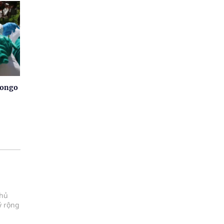
Congo
chủ
ý rộng