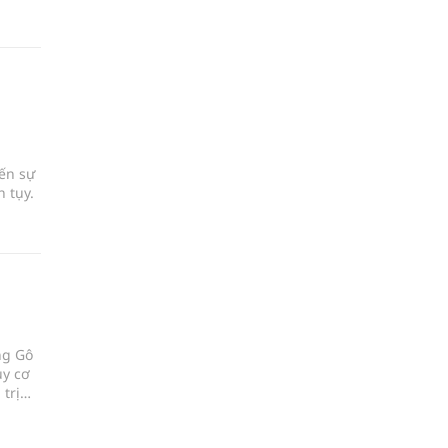
đến sự
 tụy.
ng Gô
uy cơ
trị