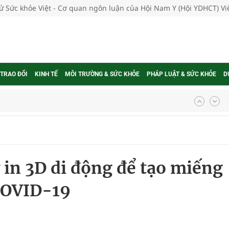
tử Sức khỏe Việt - Cơ quan ngôn luận của Hội Nam Y (Hội YDHCT) V
 TRAO ĐỔI
KINH TẾ
MÔI TRƯỜNG & SỨC KHỎE
PHÁP LUẬT & SỨC KHỎE
D
ngừa ung thư
 Máu Của Các Loài Nhân Sâm (Panax Spp.): Tổng
 in 3D di động để tạo miếng
oàn quốc
COVID-19
g trưởng mới của Việt Nam
phương hai cấp trong quản lý hoạt động nha khoa,