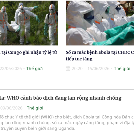
 tại Congo ghi nhận tỷ lệ tử
Số ca mắc bệnh Ebola tại CHDC 
tiếp tục tăng
22/06/2026
Thế giới
20:20
|
15/06/2026
Thế giới
la: WHO cảnh báo dịch đang lan rộng nhanh chóng
|
09/06/2026
Thế giới
Tổ chức Y tế thế giới (WHO) cho biết, dịch Ebola tại Cộng hòa Dân 
g lan rộng nhanh chóng, số ca mắc ngày càng tăng, phạm vi địa l
 truyền xuyên biên giới sang Uganda.