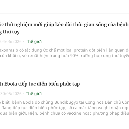
c thử nghiệm mới giúp kéo dài thời gian sống của bệnh
 thư tụy
|
04/06/2026
Thế giới
xonrasib có tác dụng ức chế một loại protein đột biến liên quan 
 của khối u, vốn xuất hiện trong hơn 90% trường hợp ung thư tuyến
h Ebola tiếp tục diễn biến phức tạp
|
30/05/2026
Thế giới
ho biết, bệnh Ebola do chủng Bundibugyo tại Cộng hòa Dân chủ Cô
đang tiếp tục diễn biến phức tạp, số ca mắc tăng và ghi nhận ng
 qua biên giới. Hiện, bệnh chưa có vaccine hoặc phương pháp điều 
phê duyệt.