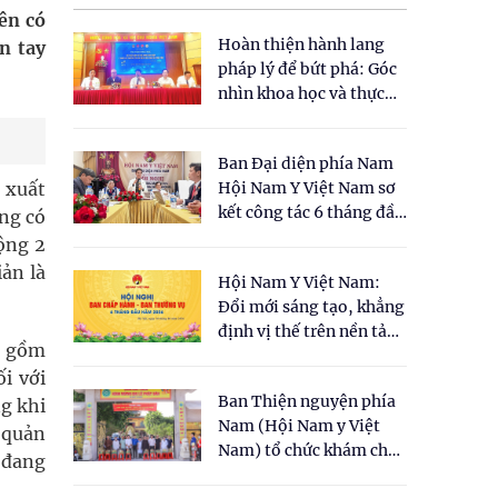
ên có
Hoàn thiện hành lang
n tay
pháp lý để bứt phá: Góc
nhìn khoa học và thực
tiễn tại Tọa đàm " Đề
xuất một số nội dung
Ban Đại diện phía Nam
cho Luật Y dược cổ
 xuất
Hội Nam Y Việt Nam sơ
truyền Việt Nam"
kết công tác 6 tháng đầu
ộng có
năm 2026
ộng 2
ản là
Hội Nam Y Việt Nam:
Đổi mới sáng tạo, khẳng
định vị thế trên nền tảng
o gồm
y học cổ truyền và khoa
i với
học hiện đại
Ban Thiện nguyện phía
ng khi
Nam (Hội Nam y Việt
 quản
Nam) tổ chức khám chữa
c đang
bệnh y học cổ truyền và