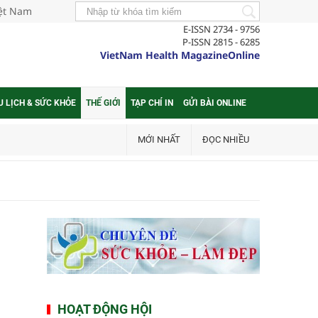
iệt Nam
E-ISSN 2734 - 9756
P-ISSN 2815 - 6285
VietNam Health MagazineOnline
U LỊCH & SỨC KHỎE
THẾ GIỚI
TẠP CHÍ IN
GỬI BÀI ONLINE
MỚI NHẤT
ĐỌC NHIỀU
HOẠT ĐỘNG HỘI