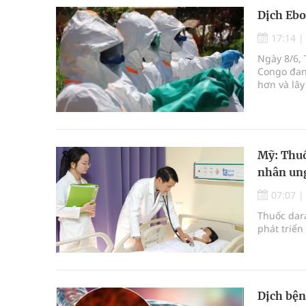
Dịch Ebo
17:14
Ngày 8/6, 
Congo đan
hơn và lây
Mỹ: Thuố
nhân ung
07:07
Thuốc dara
phát triển
Dịch bện