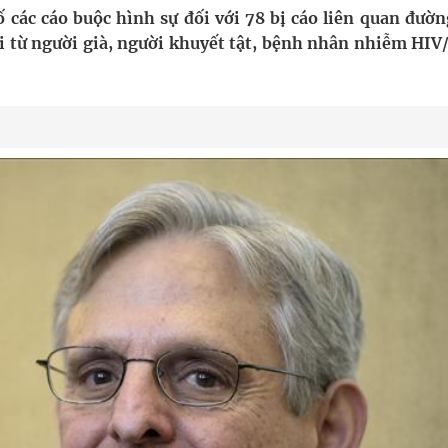
các cáo buộc hình sự đối với 78 bị cáo liên quan đườn
ệnh bảo hiểm y tế nếu không đăng ký khám theo yêu
 lợi từ người già, người khuyết tật, bệnh nhân nhiễm HI
ầm
i sầu riêng 2026
nh vực cấp cứu, điều trị đột quỵ
ngừa ung thư