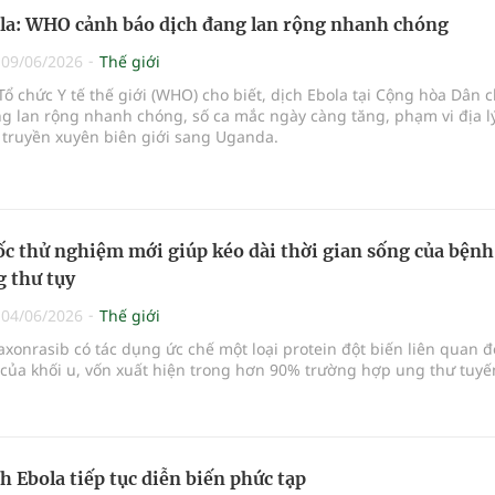
la: WHO cảnh báo dịch đang lan rộng nhanh chóng
|
09/06/2026
Thế giới
Tổ chức Y tế thế giới (WHO) cho biết, dịch Ebola tại Cộng hòa Dân 
g lan rộng nhanh chóng, số ca mắc ngày càng tăng, phạm vi địa l
 truyền xuyên biên giới sang Uganda.
c thử nghiệm mới giúp kéo dài thời gian sống của bệnh
 thư tụy
|
04/06/2026
Thế giới
xonrasib có tác dụng ức chế một loại protein đột biến liên quan 
 của khối u, vốn xuất hiện trong hơn 90% trường hợp ung thư tuyến
h Ebola tiếp tục diễn biến phức tạp