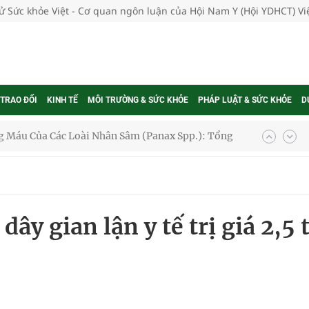
tử Sức khỏe Việt - Cơ quan ngôn luận của Hội Nam Y (Hội YDHCT) V
 TRAO ĐỔI
KINH TẾ
MÔI TRƯỜNG & SỨC KHỎE
PHÁP LUẬT & SỨC KHỎE
D
 Máu Của Các Loài Nhân Sâm (Panax Spp.): Tổng
oàn quốc
g trưởng mới của Việt Nam
ây gian lận y tế trị giá 2,5 
phương hai cấp trong quản lý hoạt động nha khoa,
uồn lực cho môi trường và cộng đồng