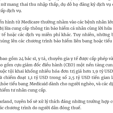
 nữ mang thai thu nhập thấp, dụ dỗ họ đăng ký dịch vụ
ấp dịch vụ.
điển hình từ Medicare thường nhằm vào các bệnh nhân lớn
bị lừa cung cấp thông tin bảo hiểm cá nhân cùng lời hứ
y tế hoặc các dịch vụ miễn phí khác. Tuy nhiên, những 
chúng lên các chương trình bảo hiểm liên bang hoặc tiể
ao gồm 24 bác sĩ, y tá, chuyên gia y tế được cấp phép v
bao gồm cựu giám đốc điều hành (CEO) một nền tảng cun
 buộc tội khai khống nhiều hóa đơn trị giá hơn 1,9 tỷ USD
 chiếm đoạt 1,1 tỷ USD trong số 2,5 tỷ USD tiền gian l
khỏe tiểu bang Medicaid dành cho người nghèo, và các dị
 hiểm tư nhân cung cấp.
rland, tuyên bố sẽ xử lý thích đáng những trường hợp c
 các chương trình do người dân đóng thuế.