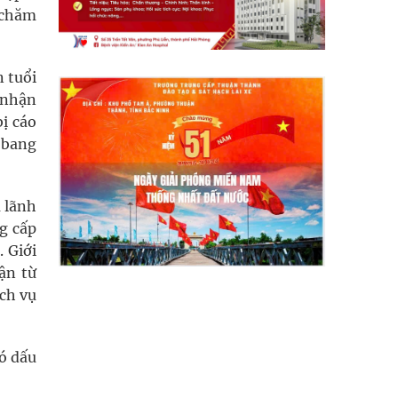
 chăm
 tuổi
a nhận
bị cáo
u bang
à lãnh
g cấp
. Giới
ận từ
ch vụ
ó dấu