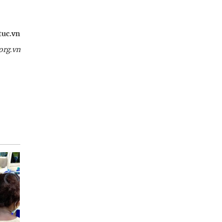
tuc.vn
org.vn