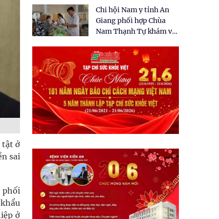
tặng quà cho 150 người
Chi hội Nam y tỉnh An
dân tại xã Tân Tập
Giang phối hợp Chùa
Nam Thạnh Tự khám và
cấp thuốc miễn phí cho
nhân dân
 tật ở
ền sai
 phối
 khẩu
iệp ở