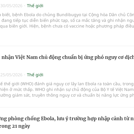
|
30/05/2026
Thế giới
ho biết, bệnh Ebola do chủng Bundibugyo tại Cộng hòa Dân chủ Cô
đang tiếp tục diễn biến phức tạp, số ca mắc tăng và ghi nhận ng
 qua biên giới. Hiện, bệnh chưa có vaccine hoặc phương pháp điều 
phê duyệt.
nhận Việt Nam chủ động chuẩn bị ứng phó nguy cơ dịc
|
25/05/2026
Thế giới
tế thế giới (WHO) đánh giá nguy cơ lây lan Ebola ra toàn cầu, trong
 hiện ở mức thấp. WHO ghi nhận sự chủ động của Bộ Y tế Việt Nam
cường giám sát, truyền thông nguy cơ và chuẩn bị năng lực ứng p
n biến phức tạp của đợt bùng phát bệnh do virus Bundibugyo tại c
ng phòng chống Ebola, lưu ý trường hợp nhập cảnh từ 
trong 21 ngày