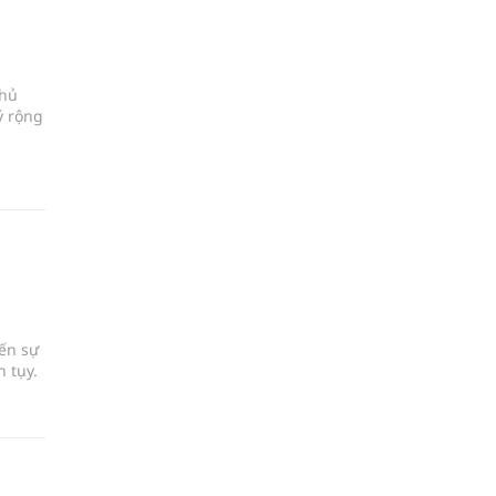
chủ
ý rộng
đến sự
 tụy.