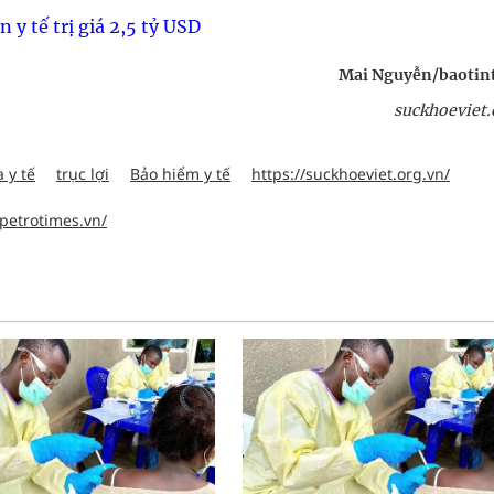
 y tế trị giá 2,5 tỷ USD
Mai Nguyễn/baotin
suckhoeviet.
 y tế
trục lợi
Bảo hiểm y tế
https://suckhoeviet.org.vn/
.petrotimes.vn/