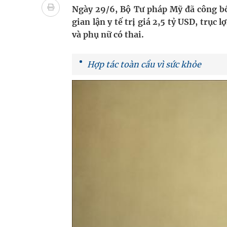
Ngày 29/6, Bộ Tư pháp Mỹ đã công bố 
Bệnh viện không được thu thêm tiền của người b
gian lận y tế trị giá 2,5 tỷ USD, trục
và phụ nữ có thai.
cầu
Ung thư thận: Nguy hiểm vì tiến triển quá âm th
Hợp tác toàn cầu vì sức khỏe
Nhiều chuỗi hoạt động lớn được diễn ra tại Lễ hộ
Tiếp tục rà soát, triển khai các nhiệm vụ trong lĩ
Súp lơ xanh mang đến hy vọng mới trong phòng 