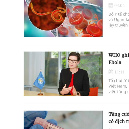
04:04
Bộ Y tế c
và Uganda 
lây truyền
nào được 
WHO ghi 
Ebola
11:11
Tổ chức Y 
Việt Nam,
việc tăng 
trước diễ
Phi.
Tăng cườ
có dịch 