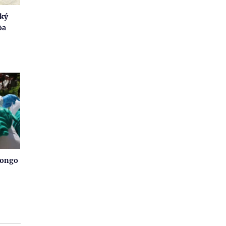
 ký
òa
Congo