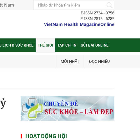
iệt Nam
E-ISSN 2734 - 9756
P-ISSN 2815 - 6285
VietNam Health MagazineOnline
U LỊCH & SỨC KHỎE
THẾ GIỚI
TẠP CHÍ IN
GỬI BÀI ONLINE
MỚI NHẤT
ĐỌC NHIỀU
tỷ
HOẠT ĐỘNG HỘI