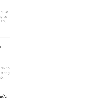
ng Gô
uy cơ
trị
h
 đó có
 trong
hó
hâu
nước