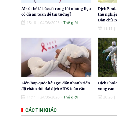
AI có thể là bác sĩ trong túi nhưng liệu
Dịch Ebol
có đủ an toàn để tin tưởng?
thử nghiệ
Dân chủ 
15:18
|
04/08/2026
Thế giới
11:11
|
Liên hợp quốc kêu gọi đẩy nhanh tiến
Dịch Ebola
độ chấm dứt đại dịch AIDS toàn cầu
vong cao
11:11
|
24/06/2026
Thế giới
20:20
|
CÁC TIN KHÁC