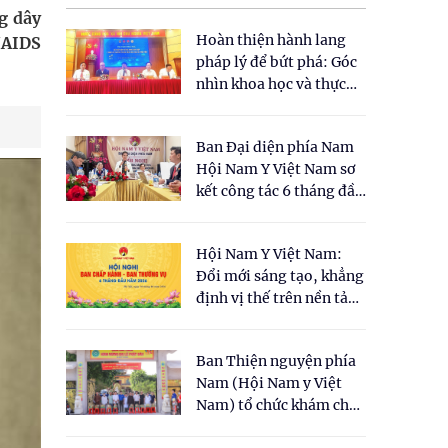
g dây
Hoàn thiện hành lang
V/AIDS
pháp lý để bứt phá: Góc
nhìn khoa học và thực
tiễn tại Tọa đàm " Đề
xuất một số nội dung
Ban Đại diện phía Nam
cho Luật Y dược cổ
Hội Nam Y Việt Nam sơ
truyền Việt Nam"
kết công tác 6 tháng đầu
năm 2026
Hội Nam Y Việt Nam:
Đổi mới sáng tạo, khẳng
định vị thế trên nền tảng
y học cổ truyền và khoa
học hiện đại
Ban Thiện nguyện phía
Nam (Hội Nam y Việt
Nam) tổ chức khám chữa
bệnh y học cổ truyền và