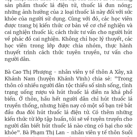
sản phẩm thuốc lá điện tử, thuốc lá đun nóng;
những ảnh hưởng của 2 loại thuốc lá này đối với sức
khỏe của người sử dụng. Cùng với đó, các học viên
được trang bị kiến thức cơ bản về cơ chế nghiện và
cai nghiện thuốc lá; cách thức tư vấn cho người hút
về phác đồ cai nghiện. Không chỉ học lý thuyết, các
học viên trong lớp được chia nhóm, thực hành
thuyết trình cách thức tuyên truyền, tư vấn cho
người dân.
Bà Cao Thị Phượng - nhân viên y tế thôn A Xây, xã
Khánh Nam (huyện Khánh Vĩnh) chia sẻ: "Trong
thôn có nhiều người dân tộc thiểu số sinh sống, tình
trạng uống rượu và hút thuốc lá diễn ra khá phổ
biến. Ở thôn, hầu hết người dân chỉ hút thuốc lá
truyền thống, nhưng hiện nay có một số bạn trẻ bắt
đầu đua đòi hút thuốc lá điện tử. Có thêm những
kiến thức từ lớp tập huấn, tôi sẽ về tuyên truyền cho
người dân biết hút thuốc lá nào cũng có hại cho sức
khỏe”. Bà Phạm Thị Lan - nhân viên y tế thôn Suối