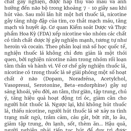
chất gây nghiện, được hấp thụ vào máu và ảnh
hưởng đến não bộ trong khoảng 7 - 10 giây sau khi
hút vào. Sau mỗi lần hít một hơi thuốc lá, nicotine
gây tăng nhịp đập của tim, co thắt mạch máu, tăng
mạch và huyết áp. Cơ quan Kiểm soát Dược và Thực
phẩm Hoa Kỳ (FDA) xếp nicotine vào nhóm các chất
có tính chất dược lý gây nghiện mạnh, tương tự như
heroin và cocain. Theo phân loại mã số học quốc tế,
nghiện thuốc lá không chỉ đơn giản là một thói
quen, bởi nghiện nicotine nằm trong nhóm rối loạn
tâm thần và hành vi. Về cơ chế gây nghiện thuốc lá,
nicotine có trong thuốc lá sẽ giải phóng một số hoạt
chất ở não (Dopam, Noradréna, Acetylchol,
Vasopressi, Serotonine, Beta-endorphine) gây sự
sảng khoái, yêu đời, an tâm, thư giãn, tập trung, chú
ý, tăng hiệu quả hoạt động trí óc, giảm cân cho
người hút thuốc lá. Ngược lại, khi không hút thuốc
lá, thiếu nicotine, người hút thuốc lá sẽ xảy ra tình
trạng mất ngủ, trầm cảm, cáu gắt, bứt rứt, lo âu,
giảm tập trung, ớn lạnh, sốt, thèm ăn… Hậu quả,
người nghiện phải tiếp tục hút để duy trì được