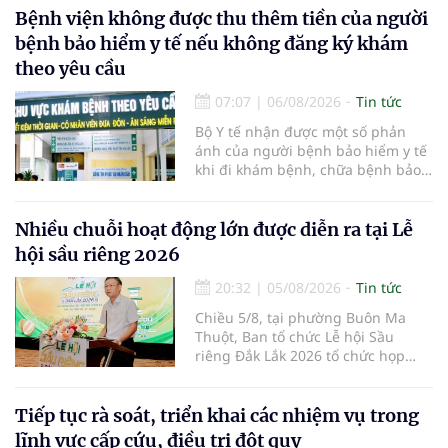
Bệnh viện không được thu thêm tiền của người
bệnh bảo hiểm y tế nếu không đăng ký khám
theo yêu cầu
07:07
|
06/08/2026
Tin tức
Bộ Y tế nhận được một số phản
ánh của người bệnh bảo hiểm y tế
khi đi khám bệnh, chữa bệnh bảo
hiểm y tế đúng trình tự, thủ tục
quy định, không đăng ký khám
bệnh, chữa bệnh theo yêu cầu
Nhiều chuỗi hoạt động lớn được diễn ra tại Lễ
nhưng vẫn phải nộp thêm các chi
hội sầu riêng 2026
phí khám bệnh, chữa bệnh ngoài
phần cùng chi trả.
20:32
|
05/08/2026
Tin tức
Chiều 5/8, tại phường Buôn Ma
Thuột, Ban tổ chức Lễ hội Sầu
riêng Đắk Lắk 2026 tổ chức họp
báo thông tin về các hoạt động của
Lễ hội Sầu riêng Đắk Lắk 2026.Lễ
hội Sầu riêng Đắk Lắk năm 2026 có
Tiếp tục rà soát, triển khai các nhiệm vụ trong
chủ đề “Sầu riêng Đắk Lắk – Kết nối
lĩnh vực cấp cứu, điều trị đột quỵ