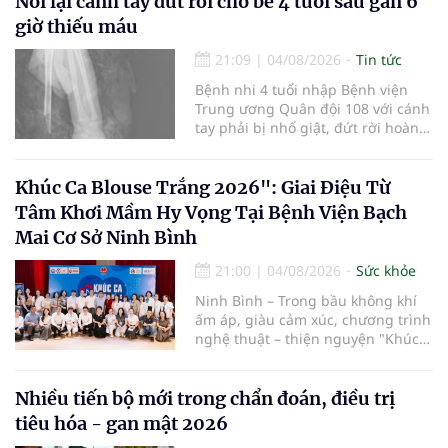
Nối lại cánh tay đứt rời cho bé 4 tuổi sau gần 6
quy trình chuyên môn và hệ thống
giờ thiếu máu
pháp luật để thúc đẩy lĩnh vực
hiến và ghép mô tạng.
21:09
|
04/08/2026
Tin tức
Bệnh nhi 4 tuổi nhập Bệnh viện
Trung ương Quân đội 108 với cánh
tay phải bị nhổ giật, đứt rời hoàn
toàn do tai nạn giao thông. Dù
mạch máu, thần kinh bị tổn
thương nặng và thời gian thiếu
Khúc Ca Blouse Trắng 2026": Giai Điệu Từ
máu kéo dài, các bác sĩ đã tái lập
Tâm Khơi Mầm Hy Vọng Tại Bệnh Viện Bạch
tuần hoàn thành công sau ca vi
Mai Cơ Sở Ninh Bình
phẫu kéo dài 3 giờ.
21:00
|
04/08/2026
Sức khỏe
Ninh Bình – Trong bầu không khí
ấm áp, giàu cảm xúc, chương trình
nghệ thuật – thiện nguyện "Khúc
ca Blouse trắng" đã chính thức
khởi động hành trình năm 2026 với
điểm dừng chân đầu tiên tại Bệnh
Nhiều tiến bộ mới trong chẩn đoán, điều trị
viện Bạch Mai cơ sở Ninh Bình.
tiêu hóa - gan mật 2026