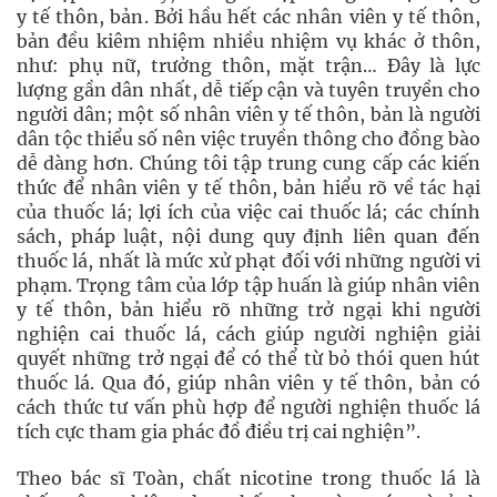
y tế thôn, bản. Bởi hầu hết các nhân viên y tế thôn,
bản đều kiêm nhiệm nhiều nhiệm vụ khác ở thôn,
như: phụ nữ, trưởng thôn, mặt trận… Đây là lực
lượng gần dân nhất, dễ tiếp cận và tuyên truyền cho
người dân; một số nhân viên y tế thôn, bản là người
dân tộc thiểu số nên việc truyền thông cho đồng bào
dễ dàng hơn. Chúng tôi tập trung cung cấp các kiến
thức để nhân viên y tế thôn, bản hiểu rõ về tác hại
của thuốc lá; lợi ích của việc cai thuốc lá; các chính
sách, pháp luật, nội dung quy định liên quan đến
thuốc lá, nhất là mức xử phạt đối với những người vi
phạm. Trọng tâm của lớp tập huấn là giúp nhân viên
y tế thôn, bản hiểu rõ những trở ngại khi người
nghiện cai thuốc lá, cách giúp người nghiện giải
quyết những trở ngại để có thể từ bỏ thói quen hút
thuốc lá. Qua đó, giúp nhân viên y tế thôn, bản có
cách thức tư vấn phù hợp để người nghiện thuốc lá
tích cực tham gia phác đồ điều trị cai nghiện”.
Theo bác sĩ Toàn, chất nicotine trong thuốc lá là