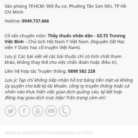
Văn phòng TP.HCM: 909 Âu cơ, Phường Tân Sơn Nhì, TP Hồ
Chí Minh
Hotline:
0949.737.666
Cố vấn chuyên môn:
Thầy thuốc nhân dân - GS.TS Trương
Việt Bình
– Chủ tịch Hội Nam Y Việt Nam. (Nguyên GĐ Học
viện Y Dược học cổ truyền Việt Nam).
Lưu ý: Các bài viết về các bài thuốc chỉ có tính chất tham
khảo, không thay thế cho việc chẩn đoán hoặc điều trị.
Liên hệ hợp tác Truyền thông:
0898 582 228
Lưu ý: Tạp chí không tiếp nhận hỗ trợ bằng tiền mặt và không
ủy quyền cho bất kỳ tài khoản, công ty truyền thông hoặc cá
nhân nào thực hiện việc giao dịch quảng cáo, ký kết hợp
đồng hay giao dịch trực tiếp! Trân trọng cảm ơn!
Based on MasterCMS Ultimate Edition v2.9 2024