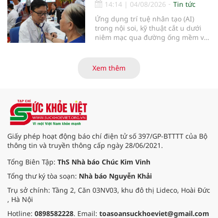
14:14
|
04/08/2026
Tin tức
Ứng dụng trí tuệ nhân tạo (AI)
trong nội soi, kỹ thuật cắt u dưới
niêm mạc qua đường ống mềm và
các tiến bộ mới hướng tới "chữa
khỏi chức năng" bệnh viêm gan B
là những nội dung trọng tâm được
Xem thêm
báo cáo tại Hội thảo khoa học cập
nhật chẩn đoán và điều trị bệnh lý
tiêu hóa - gan mật vừa diễn ra
ngày 1/8 tại Bệnh viện Đại học
quốc tế Hồng Bàng.
Giấy phép hoạt động báo chí điện tử số 397/GP-BTTTT của Bộ
thông tin và truyền thông cấp ngày 28/06/2021.
Tổng Biên Tập:
ThS Nhà báo Chúc Kim Vinh
Tổng thư ký tòa soạn:
Nhà báo Nguyễn Khải
Trụ sở chính: Tầng 2, Căn 03NV03, khu đô thị Lideco, Hoài Đức
, Hà Nội
Hotline:
0898582228
. Email:
toasoansuckhoeviet@gmail.com