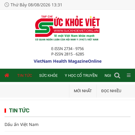
Thứ Bảy 08/08/2026 13:31
E-ISSN 2734 - 9756
P-ISSN 2815 - 6285
VietNam Health MagazineOnline
NLINE
TIN TỨC
SỨC KHỎE
Y HỌC CỔ TRUYỀN
NGHIÊN CỨU TRA
MỚI NHẤT
ĐỌC NHIỀU
TIN TỨC
Dấu ấn Việt Nam