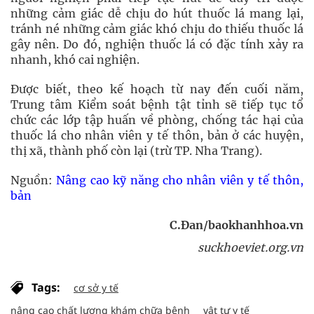
những cảm giác dễ chịu do hút thuốc lá mang lại,
tránh né những cảm giác khó chịu do thiếu thuốc lá
gây nên. Do đó, nghiện thuốc lá có đặc tính xảy ra
nhanh, khó cai nghiện.
Được biết, theo kế hoạch từ nay đến cuối năm,
Trung tâm Kiểm soát bệnh tật tỉnh sẽ tiếp tục tổ
chức các lớp tập huấn về phòng, chống tác hại của
thuốc lá cho nhân viên y tế thôn, bản ở các huyện,
thị xã, thành phố còn lại (trừ TP. Nha Trang).
Nguồn:
Nâng cao kỹ năng cho nhân viên y tế thôn,
bản
C.Đan/baokhanhhoa.vn
suckhoeviet.org.vn
Tags:
cơ sở y tế
nâng cao chất lượng khám chữa bệnh
vật tư y tế