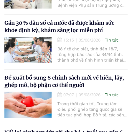
Bệnh viện Phụ sản Trung ương cơ
sở 2 đã tiếp đón hơn 500 lượt
người đến khám, điều trị và đón
em bé đầu tiên chào đời.
Gần 30% dân số cả nước đã được khám sức
khỏe định kỳ, khám sàng lọc miễn phí
15:15
|
05/08/2026
Tin tức
Bộ Y tế cho biết, tính đến 18/7,
tổng hợp báo cáo của 34/34 tỉnh,
thành phố về tình hình triển khai
khám sức khỏe định kỳ, khám sàng
lọc miễn phí cho người dân, ghi
nhận 32.286.360 người, chiếm gần
Đề xuất bổ sung 8 chính sách mới về hiến, lấy,
30% dân số cả nước đã được khám
ghép mô, bộ phận cơ thể người
sức khỏe định kỳ năm nay.
07:07
|
05/08/2026
Tin tức
Trong thời gian tới, Trung tâm
Điều phối ghép tạng quốc gia sẽ
tiếp tục phối hợp Bộ Y tế, các bệnh
viện và các cơ quan liên quan để
mở rộng mạng lưới điều phối, tăng
cường truyền thông, hoàn thiện