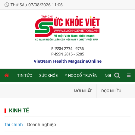
Thứ Sáu 07/08/2026 11:06
E-ISSN 2734 - 9756
P-ISSN 2815 - 6285
VietNam Health MagazineOnline
NLINE
TIN TỨC
SỨC KHỎE
Y HỌC CỔ TRUYỀN
NGHIÊN CỨU TRA
MỚI NHẤT
ĐỌC NHIỀU
KINH TẾ
Tài chính
Doanh nghiệp