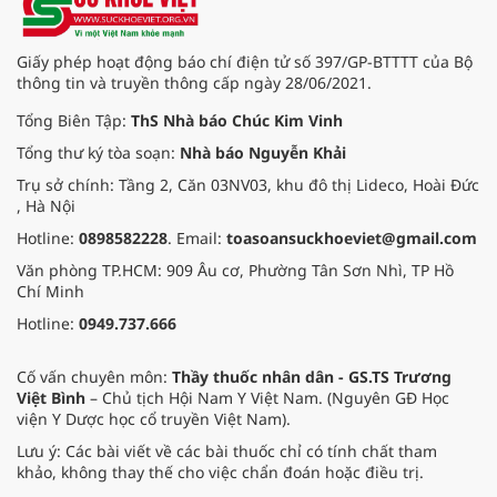
Techcombank trở thành ngân hàng
đầu tiên tại Việt Nam nhận hat-
trick giải thưởng danh giá “Ngân
Giấy phép hoạt động báo chí điện tử số 397/GP-BTTTT của Bộ
hàng tốt nhất Việt Nam” từ 3 tổ
thông tin và truyền thông cấp ngày 28/06/2021.
chức uy tín hàng đầu thế giới là
Euromoney, FinanceAsia và Global
Tổng Biên Tập:
ThS Nhà báo Chúc Kim Vinh
Finance.
Tổng thư ký tòa soạn:
Nhà báo Nguyễn Khải
Trụ sở chính: Tầng 2, Căn 03NV03, khu đô thị Lideco, Hoài Đức
, Hà Nội
Hotline:
0898582228
. Email:
toasoansuckhoeviet@gmail.com
Văn phòng TP.HCM: 909 Âu cơ, Phường Tân Sơn Nhì, TP Hồ
Chí Minh
Hotline:
0949.737.666
Cố vấn chuyên môn:
Thầy thuốc nhân dân - GS.TS Trương
Việt Bình
– Chủ tịch Hội Nam Y Việt Nam. (Nguyên GĐ Học
viện Y Dược học cổ truyền Việt Nam).
Lưu ý: Các bài viết về các bài thuốc chỉ có tính chất tham
khảo, không thay thế cho việc chẩn đoán hoặc điều trị.