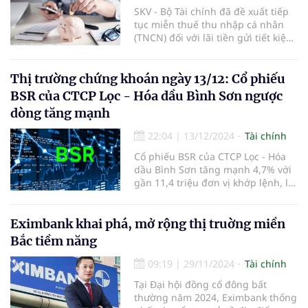
SKV - Bộ Tài chính đã đề xuất tiếp
tục miễn thuế thu nhập cá nhân
(TNCN) đối với lãi tiền gửi tiết kiệm,
nhằm duy trì chính sách khuyến
khích người dân gửi tiết kiệm và hỗ
trợ nguồn vốn cho nền kinh tế.
Thị trường chứng khoán ngày 13/12: Cổ phiếu
BSR của CTCP Lọc - Hóa dầu Bình Sơn ngược
dòng tăng mạnh
22:04
|
13/12/2024
Tài chính
Cổ phiếu BSR của CTCP Lọc - Hóa
dầu Bình Sơn tăng mạnh 4,7% với
gần 11,4 triệu đơn vị khớp lệnh, là
điểm sáng của phiên.
Eximbank khai phá, mở rộng thị truờng miền
Bắc tiềm năng
09:19
|
29/11/2024
Tài chính
Tại Đại hội đồng cổ đông bất
thường năm 2024, Eximbank thống