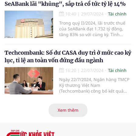
tăng 48,9% so với cùng kỳ. Các chỉ
SeABank lãi "khủng", sắp trả cổ tức tỷ lệ 14%
tiêu hiệu quả và an toàn hoạt động
10:40
|
29/07/2024
Tài chính
tiếp tục được nâng cao, khẳng
định hướng đi đúng của chiến
Trong quý II/2024, lãi trước thuế
lược phát triển bền vững.
của SeABank đạt 1.732 tỷ đồng,
tăng 83% so với cùng kỳ. Tính
chung 6 tháng đầu năm, SeABank
lãi trước thuế 3.238 tỷ đồng, tăng
61%. Ngoài ra, ngân hàng này
Techcombank: Số dư CASA duy trì ở mức cao kỷ
cũng chuẩn bị trả cổ tức cho cổ
lục, tỉ lệ an toàn vốn đứng đầu ngành
đông tỷ lệ gần 14%.
16:20
|
22/07/2024
Tài chính
Ngày 22/7/2024, Ngân hàng TMCP
Kỹ thương Việt Nam
(Techcombank) công bố kết quả
kinh doanh 6 tháng đầu năm 2024,
với kết quả ấn tượng ở những
hạng mục kinh doanh cốt lõi, với
Xem thêm
tổng thu nhập hoạt động và lợi
nhuận trước thuế tiếp tục tăng
hơn 30% so với cùng kỳ năm. Kết
quả kinh doanh ấn tượng đã đưa