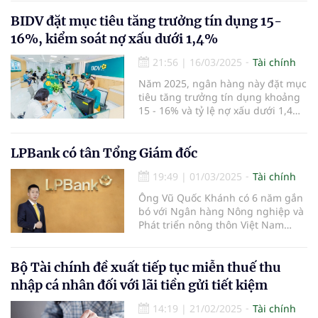
hóa và AI" - ông Trần Anh Thắng,
thành viên HĐQT Ngân hàng TMCP
BIDV đặt mục tiêu tăng trưởng tín dụng 15-
Eximbank nhấn mạnh.
16%, kiểm soát nợ xấu dưới 1,4%
21:56
|
16/03/2025
Tài chính
Năm 2025, ngân hàng này đặt mục
tiêu tăng trưởng tín dụng khoảng
15 - 16% và tỷ lệ nợ xấu dưới 1,4%.
Ngân hàng cũng dự kiến tăng vốn
thông qua việc chi trả cổ tức bằng
cổ phiếu từ nguồn ợi nhuận sau
LPBank có tân Tổng Giám đốc
thuế, sau trích lập các quỹ năm
19:49
|
01/03/2025
Tài chính
2023.
Ông Vũ Quốc Khánh có 6 năm gắn
bó với Ngân hàng Nông nghiệp và
Phát triển nông thôn Việt Nam
(Agribank) và 17 năm công tác tại
LPBank.
Bộ Tài chính đề xuất tiếp tục miễn thuế thu
nhập cá nhân đối với lãi tiền gửi tiết kiệm
14:19
|
21/02/2025
Tài chính