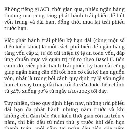
Không riêng gì ACB, thời gian qua, nhiều ngân hàng
thương mại cũng tăng phát hành trái phiếu để hút
vốn trung và dài hạn, đồng thời mua lại trái phiếu
trước hạn.
Việc phát hành trái phiếu kỳ hạn dài (cùng một số
điều kiện khác) là một cách phổ biến để ngân hàng
tăng vốn cấp 2, từ đó cải thiện tỷ lệ an toàn vốn, đáp
ứng chuẩn mực về quản trị rủi ro theo Basel II. Bên
cạnh đó, việc phát hành trái phiếu kỳ hạn dài cũng
giúp ngân hàng cân đối tốt hơn cơ cấu kỳ hạn nguồn
vốn, nhất là trong bối cảnh quy định tỷ lệ vốn ngắn
hạn cho vay trung dài hạn tối đa vừa được điều chỉnh
từ 34% xuống 30% từ ngày 1/10/2023 tới đây.
Tuy nhiên, theo quy định hiện nay, những trái phiếu
dài hạn đã phát hành những năm trước và khi
không còn đảm bảo điều kiện thời gian còn lại trên 5
năm, thì bắt đầu từ năm thứ 5 trước khi đến hạn
thanh toán, mỗi năm tại ngày đầu tiên của năm