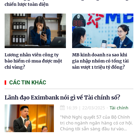
chiến lược toàn diện
Lương nhân viên công ty
MB kinh doanh ra sao khi
bảo hiểm có mua được một
gia nhập nhóm có tổng tài
chỉ vàng?
sản vượt 1 triệu tỷ đồng?
CÁC TIN KHÁC
Lãnh đạo Eximbank nói gì về Tài chính số?
16:39
|
22/03/2025
Tài chính
"Nhờ Nghị quyết 57 của Bộ Chính
trị cho ngành ngân hàng có cơ hội.
Chúng tôi sẵn sàng đầu tư vào
công nghệ, tài chính số, tài chính