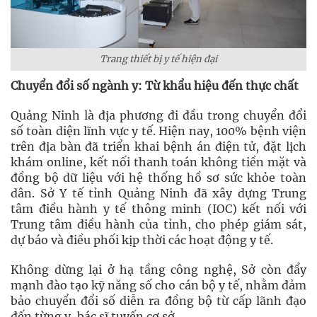
Trang thiết bị y tế hiện đại
Chuyển đổi số ngành y: Từ khẩu hiệu đến thực chất
Quảng Ninh là địa phương đi đầu trong chuyển đổi
số toàn diện lĩnh vực y tế. Hiện nay, 100% bệnh viện
trên địa bàn đã triển khai bệnh án điện tử, đặt lịch
khám online, kết nối thanh toán không tiền mặt và
đồng bộ dữ liệu với hệ thống hồ sơ sức khỏe toàn
dân. Sở Y tế tỉnh Quảng Ninh đã xây dựng Trung
tâm điều hành y tế thông minh (IOC) kết nối với
Trung tâm điều hành của tỉnh, cho phép giám sát,
dự báo và điều phối kịp thời các hoạt động y tế.
Không dừng lại ở hạ tầng công nghệ, Sở còn đẩy
mạnh đào tạo kỹ năng số cho cán bộ y tế, nhằm đảm
bảo chuyển đổi số diễn ra đồng bộ từ cấp lãnh đạo
đến từng y, bác sĩ tuyến cơ sở.