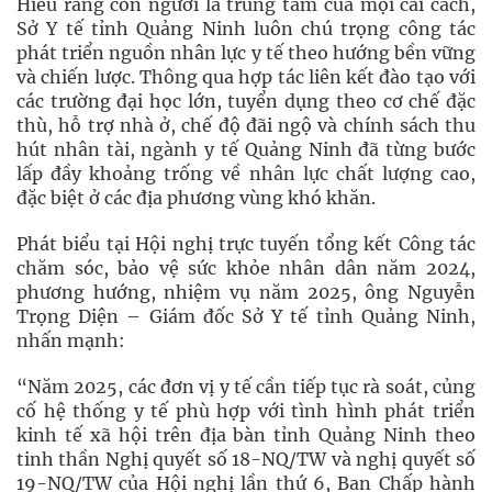
Hiểu rằng con người là trung tâm của mọi cải cách,
Sở Y tế tỉnh Quảng Ninh luôn chú trọng công tác
phát triển nguồn nhân lực y tế theo hướng bền vững
và chiến lược. Thông qua hợp tác liên kết đào tạo với
các trường đại học lớn, tuyển dụng theo cơ chế đặc
thù, hỗ trợ nhà ở, chế độ đãi ngộ và chính sách thu
hút nhân tài, ngành y tế Quảng Ninh đã từng bước
lấp đầy khoảng trống về nhân lực chất lượng cao,
đặc biệt ở các địa phương vùng khó khăn.
Phát biểu tại Hội nghị trực tuyến tổng kết Công tác
chăm sóc, bảo vệ sức khỏe nhân dân năm 2024,
phương hướng, nhiệm vụ năm 2025, ông Nguyễn
Trọng Diện – Giám đốc Sở Y tế tỉnh Quảng Ninh,
nhấn mạnh:
“Năm 2025, các đơn vị y tế cần tiếp tục rà soát, củng
cố hệ thống y tế phù hợp với tình hình phát triển
kinh tế xã hội trên địa bàn tỉnh Quảng Ninh theo
tinh thần Nghị quyết số 18-NQ/TW và nghị quyết số
19-NQ/TW của Hội nghị lần thứ 6, Ban Chấp hành