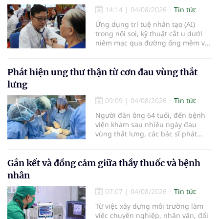
14:14
|
04/08/2026
Tin tức
Ứng dụng trí tuệ nhân tạo (AI)
trong nội soi, kỹ thuật cắt u dưới
niêm mạc qua đường ống mềm và
các tiến bộ mới hướng tới "chữa
khỏi chức năng" bệnh viêm gan B
là những nội dung trọng tâm được
Phát hiện ung thư thận từ cơn đau vùng thắt
báo cáo tại Hội thảo khoa học cập
lưng
nhật chẩn đoán và điều trị bệnh lý
tiêu hóa - gan mật vừa diễn ra
09:09
|
04/08/2026
Tin tức
ngày 1/8 tại Bệnh viện Đại học
Người đàn ông 64 tuổi, đến bệnh
quốc tế Hồng Bàng.
viện khám sau nhiều ngày đau
vùng thắt lưng, các bác sĩ phát
hiện khối u thận phải kích thước
khoảng 3cm, nghi ngờ ung thư
biểu mô tế bào thận. Với khối u còn
Gắn kết và đồng cảm giữa thầy thuốc và bệnh
ở giai đoạn sớm, người bệnh được
nhân
chỉ định cắt bán phần thận phải
bằng phẫu thuật robot thay vì phải
07:07
|
04/08/2026
Tin tức
cắt bỏ toàn bộ quả thận như trước
Từ việc xây dựng môi trường làm
đây.
việc chuyên nghiệp, nhân văn, đổi