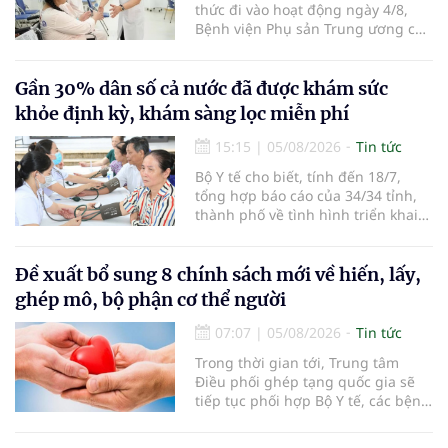
thức đi vào hoạt động ngày 4/8,
Bệnh viện Phụ sản Trung ương cơ
sở 2 đã tiếp đón hơn 500 lượt
người đến khám, điều trị và đón
em bé đầu tiên chào đời.
Gần 30% dân số cả nước đã được khám sức
khỏe định kỳ, khám sàng lọc miễn phí
15:15
|
05/08/2026
Tin tức
Bộ Y tế cho biết, tính đến 18/7,
tổng hợp báo cáo của 34/34 tỉnh,
thành phố về tình hình triển khai
khám sức khỏe định kỳ, khám sàng
lọc miễn phí cho người dân, ghi
nhận 32.286.360 người, chiếm gần
Đề xuất bổ sung 8 chính sách mới về hiến, lấy,
30% dân số cả nước đã được khám
ghép mô, bộ phận cơ thể người
sức khỏe định kỳ năm nay.
07:07
|
05/08/2026
Tin tức
Trong thời gian tới, Trung tâm
Điều phối ghép tạng quốc gia sẽ
tiếp tục phối hợp Bộ Y tế, các bệnh
viện và các cơ quan liên quan để
mở rộng mạng lưới điều phối, tăng