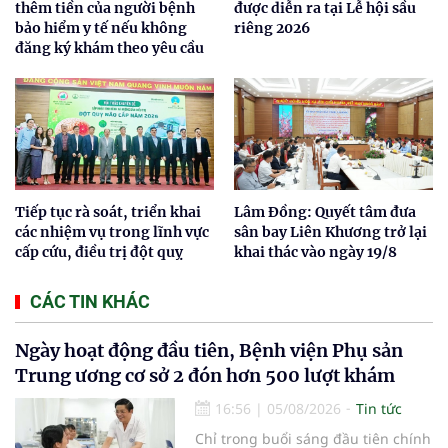
thêm tiền của người bệnh
được diễn ra tại Lễ hội sầu
bảo hiểm y tế nếu không
riêng 2026
đăng ký khám theo yêu cầu
Tiếp tục rà soát, triển khai
Lâm Đồng: Quyết tâm đưa
các nhiệm vụ trong lĩnh vực
sân bay Liên Khương trở lại
cấp cứu, điều trị đột quỵ
khai thác vào ngày 19/8
CÁC TIN KHÁC
Ngày hoạt động đầu tiên, Bệnh viện Phụ sản
Trung ương cơ sở 2 đón hơn 500 lượt khám
16:56
|
05/08/2026
Tin tức
Chỉ trong buổi sáng đầu tiên chính