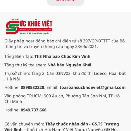
đổi số, kiểm soát nguy cơ theo toàn
bộ chuỗi cung ứng và nâng cao
hiệu quả quản lý loại hình thức ăn
đường phố, bếp ăn tập thể, góp
phần nâng cao hiệu quả bảo đảm
an toàn thực phẩm trong giai đoạn
mới.
Giấy phép hoạt động báo chí điện tử số 397/GP-BTTTT của Bộ
thông tin và truyền thông cấp ngày 28/06/2021.
Tổng Biên Tập:
ThS Nhà báo Chúc Kim Vinh
Tổng thư ký tòa soạn:
Nhà báo Nguyễn Khải
Trụ sở chính: Tầng 2, Căn 03NV03, khu đô thị Lideco, Hoài Đức
, Hà Nội
Hotline:
0898582228
. Email:
toasoansuckhoeviet@gmail.com
Văn phòng TP.HCM: 909 Âu cơ, Phường Tân Sơn Nhì, TP Hồ
Chí Minh
Hotline:
0949.737.666
Cố vấn chuyên môn:
Thầy thuốc nhân dân - GS.TS Trương
Việt Bình
– Chủ tịch Hội Nam Y Việt Nam. (Nguyên GĐ Học