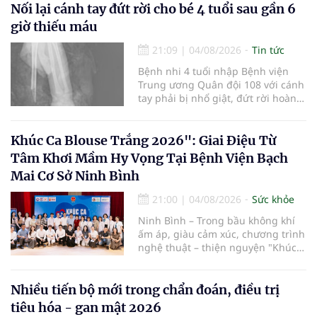
cường truyền thông, hoàn thiện
Nối lại cánh tay đứt rời cho bé 4 tuổi sau gần 6
quy trình chuyên môn và hệ thống
giờ thiếu máu
pháp luật để thúc đẩy lĩnh vực
hiến và ghép mô tạng.
21:09
|
04/08/2026
Tin tức
Bệnh nhi 4 tuổi nhập Bệnh viện
Trung ương Quân đội 108 với cánh
tay phải bị nhổ giật, đứt rời hoàn
toàn do tai nạn giao thông. Dù
mạch máu, thần kinh bị tổn
thương nặng và thời gian thiếu
Khúc Ca Blouse Trắng 2026": Giai Điệu Từ
máu kéo dài, các bác sĩ đã tái lập
Tâm Khơi Mầm Hy Vọng Tại Bệnh Viện Bạch
tuần hoàn thành công sau ca vi
Mai Cơ Sở Ninh Bình
phẫu kéo dài 3 giờ.
21:00
|
04/08/2026
Sức khỏe
Ninh Bình – Trong bầu không khí
ấm áp, giàu cảm xúc, chương trình
nghệ thuật – thiện nguyện "Khúc
ca Blouse trắng" đã chính thức
khởi động hành trình năm 2026 với
điểm dừng chân đầu tiên tại Bệnh
Nhiều tiến bộ mới trong chẩn đoán, điều trị
viện Bạch Mai cơ sở Ninh Bình.
tiêu hóa - gan mật 2026