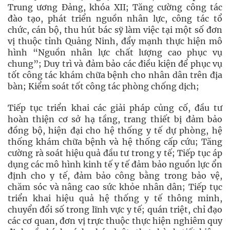
Trung ương Đảng, khóa XII; Tăng cường công tác
đào tạo, phát triển nguồn nhân lực, công tác tổ
chức, cán bộ, thu hút bác sỹ làm việc tại một số đơn
vị thuộc tỉnh Quảng Ninh, đẩy mạnh thực hiện mô
hình “Nguồn nhân lực chất lượng cao phục vụ
chung”; Duy trì và đảm bảo các điều kiện để phục vụ
tốt công tác khám chữa bệnh cho nhân dân trên địa
bàn; Kiểm soát tốt công tác phòng chống dịch;
Tiếp tục triển khai các giải pháp củng cố, đầu tư
hoàn thiện cơ sở hạ tầng, trang thiết bị đảm bảo
đồng bộ, hiện đại cho hệ thống y tế dự phòng, hệ
thống khám chữa bệnh và hệ thống cấp cứu; Tăng
cường rà soát hiệu quả đầu tư trong y tế; Tiếp tục áp
dụng các mô hình kinh tế y tế đảm bảo nguồn lực ổn
định cho y tế, đảm bảo công bằng trong bảo vệ,
chăm sóc và nâng cao sức khỏe nhân dân; Tiếp tục
triển khai hiệu quả hệ thống y tế thông minh,
chuyển đổi số trong lĩnh vực y tế; quán triệt, chỉ đạo
các cơ quan, đơn vị trực thuộc thực hiện nghiêm quy