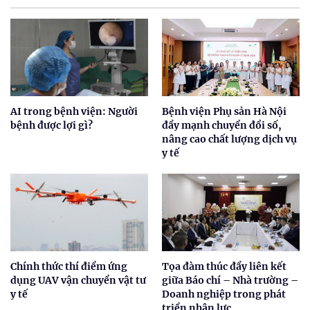
AI trong bệnh viện: Người
Bệnh viện Phụ sản Hà Nội
bệnh được lợi gì?
đẩy mạnh chuyển đổi số,
nâng cao chất lượng dịch vụ
y tế
Chính thức thí điểm ứng
Tọa đàm thúc đẩy liên kết
dụng UAV vận chuyển vật tư
giữa Báo chí – Nhà trường –
y tế
Doanh nghiệp trong phát
triển nhân lực