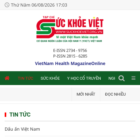
Thứ Năm 06/08/2026 17:03
E-ISSN 2734 - 9756
P-ISSN 2815 - 6285
VietNam Health MagazineOnline
NLINE
TIN TỨC
SỨC KHỎE
Y HỌC CỔ TRUYỀN
NGHIÊN CỨU TRA
MỚI NHẤT
ĐỌC NHIỀU
TIN TỨC
Dấu ấn Việt Nam