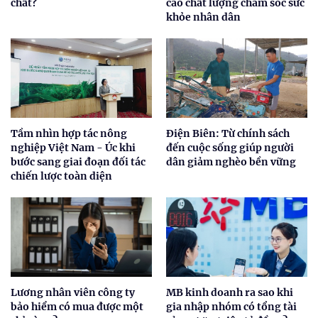
chất?
cao chất lượng chăm sóc sức
khỏe nhân dân
Tầm nhìn hợp tác nông
Điện Biên: Từ chính sách
nghiệp Việt Nam - Úc khi
đến cuộc sống giúp người
bước sang giai đoạn đối tác
dân giảm nghèo bền vững
chiến lược toàn diện
Lương nhân viên công ty
MB kinh doanh ra sao khi
bảo hiểm có mua được một
gia nhập nhóm có tổng tài