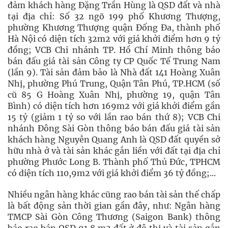
đảm khách hàng Đặng Trần Hùng là QSD đất và nhà
tại địa chỉ: Số 32 ngõ 199 phố Khương Thượng,
phường Khương Thượng quận Đống Đa, thành phố
Hà Nội có diện tích 32m2 với giá khởi điểm hơn 9 tỷ
đồng; VCB Chi nhánh TP. Hồ Chí Minh thông báo
bán đấu giá tài sản Công ty CP Quốc Tế Trung Nam
(lần 9). Tài sản đảm bảo là Nhà đất 141 Hoàng Xuân
Nhị, phường Phú Trung, Quận Tân Phú, TP.HCM (số
cũ 85 G Hoàng Xuân Nhị, phường 19, quận Tân
Bình) có diện tích hơn 169m2 với giá khởi điểm gần
15 tỷ (giảm 1 tỷ so với lần rao bán thứ 8); VCB Chi
nhánh Đông Sài Gòn thông báo bán đấu giá tài sản
khách hàng Nguyễn Quang Anh là QSD đất quyền sở
hữu nhà ở và tài sản khác gắn liền với đất tại địa chỉ
phường Phước Long B. Thành phố Thủ Đức, TPHCM
có diện tích 110,9m2 với giá khởi điểm 36 tỷ đồng;...
Nhiều ngân hàng khác cũng rao bán tài sản thế chấp
là bất động sản thời gian gần đây, như: Ngân hàng
TMCP Sài Gòn Công Thương (Saigon Bank) thông