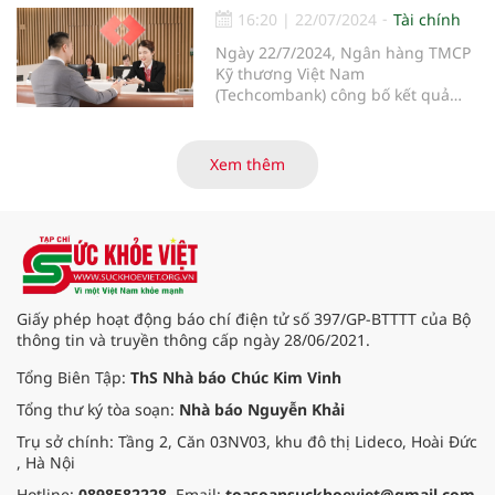
16:20
|
22/07/2024
Tài chính
Ngày 22/7/2024, Ngân hàng TMCP
Kỹ thương Việt Nam
(Techcombank) công bố kết quả
kinh doanh 6 tháng đầu năm 2024,
với kết quả ấn tượng ở những
hạng mục kinh doanh cốt lõi, với
Xem thêm
tổng thu nhập hoạt động và lợi
nhuận trước thuế tiếp tục tăng
hơn 30% so với cùng kỳ năm. Kết
quả kinh doanh ấn tượng đã đưa
Techcombank trở thành ngân hàng
đầu tiên tại Việt Nam nhận hat-
trick giải thưởng danh giá “Ngân
Giấy phép hoạt động báo chí điện tử số 397/GP-BTTTT của Bộ
hàng tốt nhất Việt Nam” từ 3 tổ
thông tin và truyền thông cấp ngày 28/06/2021.
chức uy tín hàng đầu thế giới là
Euromoney, FinanceAsia và Global
Tổng Biên Tập:
ThS Nhà báo Chúc Kim Vinh
Finance.
Tổng thư ký tòa soạn:
Nhà báo Nguyễn Khải
Trụ sở chính: Tầng 2, Căn 03NV03, khu đô thị Lideco, Hoài Đức
, Hà Nội
Hotline:
0898582228
. Email:
toasoansuckhoeviet@gmail.com