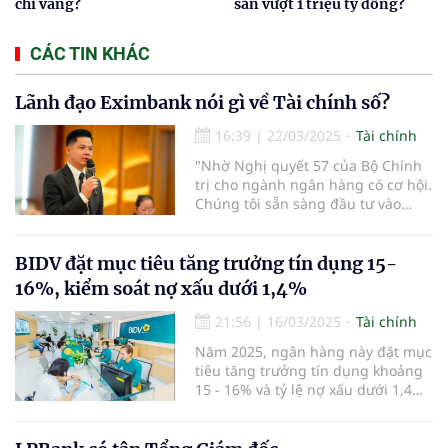
chỉ vàng?
sản vượt 1 triệu tỷ đồng?
CÁC TIN KHÁC
Lãnh đạo Eximbank nói gì về Tài chính số?
16:39
|
22/03/2025
Tài chính
"Nhờ Nghị quyết 57 của Bộ Chính
trị cho ngành ngân hàng có cơ hội.
Chúng tôi sẵn sàng đầu tư vào
công nghệ, tài chính số, tài chính
hóa và AI" - ông Trần Anh Thắng,
thành viên HĐQT Ngân hàng TMCP
BIDV đặt mục tiêu tăng trưởng tín dụng 15-
Eximbank nhấn mạnh.
16%, kiểm soát nợ xấu dưới 1,4%
21:56
|
16/03/2025
Tài chính
Năm 2025, ngân hàng này đặt mục
tiêu tăng trưởng tín dụng khoảng
15 - 16% và tỷ lệ nợ xấu dưới 1,4%.
Ngân hàng cũng dự kiến tăng vốn
thông qua việc chi trả cổ tức bằng
cổ phiếu từ nguồn ợi nhuận sau