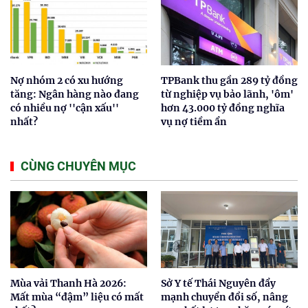
Nợ nhóm 2 có xu hướng
TPBank thu gần 289 tỷ đồng
tăng: Ngân hàng nào đang
từ nghiệp vụ bảo lãnh, 'ôm'
có nhiều nợ ''cận xấu''
hơn 43.000 tỷ đồng nghĩa
nhất?
vụ nợ tiềm ẩn
CÙNG CHUYÊN MỤC
Mùa vải Thanh Hà 2026:
Sở Y tế Thái Nguyên đẩy
Mất mùa “đậm” liệu có mất
mạnh chuyển đổi số, nâng