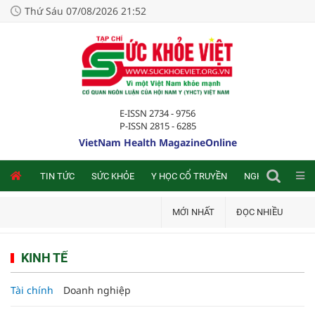
Thứ Sáu 07/08/2026 21:52
E-ISSN 2734 - 9756
P-ISSN 2815 - 6285
VietNam Health MagazineOnline
NLINE
TIN TỨC
SỨC KHỎE
Y HỌC CỔ TRUYỀN
NGHIÊN CỨU TRA
MỚI NHẤT
ĐỌC NHIỀU
KINH TẾ
Tài chính
Doanh nghiệp