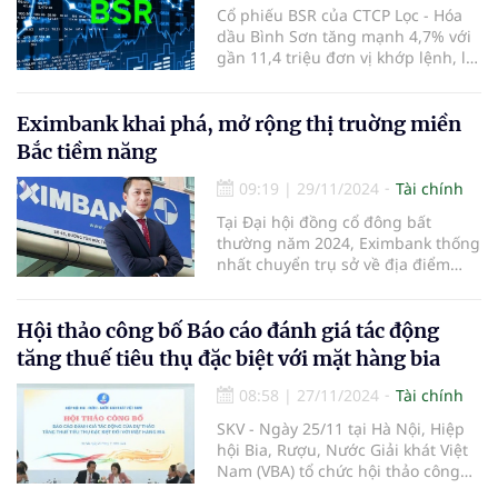
Cổ phiếu BSR của CTCP Lọc - Hóa
dầu Bình Sơn tăng mạnh 4,7% với
gần 11,4 triệu đơn vị khớp lệnh, là
điểm sáng của phiên.
Eximbank khai phá, mở rộng thị truờng miền
Bắc tiềm năng
09:19
|
29/11/2024
Tài chính
Tại Đại hội đồng cổ đông bất
thường năm 2024, Eximbank thống
nhất chuyển trụ sở về địa điểm
mới là số 27-29 Lý Thái Tổ, phường
Lý Thái Tổ, quận Hoàn Kiếm, TP Hà
Nội.
Hội thảo công bố Báo cáo đánh giá tác động
tăng thuế tiêu thụ đặc biệt với mặt hàng bia
08:58
|
27/11/2024
Tài chính
SKV - Ngày 25/11 tại Hà Nội, Hiệp
hội Bia, Rượu, Nước Giải khát Việt
Nam (VBA) tổ chức hội thảo công
bố Báo cáo đánh giá tác động của