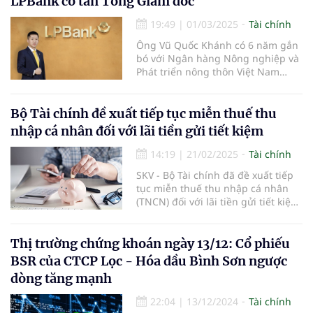
LPBank có tân Tổng Giám đốc
thuế, sau trích lập các quỹ năm
19:49
|
01/03/2025
Tài chính
2023.
Ông Vũ Quốc Khánh có 6 năm gắn
bó với Ngân hàng Nông nghiệp và
Phát triển nông thôn Việt Nam
(Agribank) và 17 năm công tác tại
LPBank.
Bộ Tài chính đề xuất tiếp tục miễn thuế thu
nhập cá nhân đối với lãi tiền gửi tiết kiệm
14:19
|
21/02/2025
Tài chính
SKV - Bộ Tài chính đã đề xuất tiếp
tục miễn thuế thu nhập cá nhân
(TNCN) đối với lãi tiền gửi tiết kiệm,
nhằm duy trì chính sách khuyến
khích người dân gửi tiết kiệm và hỗ
trợ nguồn vốn cho nền kinh tế.
Thị trường chứng khoán ngày 13/12: Cổ phiếu
BSR của CTCP Lọc - Hóa dầu Bình Sơn ngược
dòng tăng mạnh
22:04
|
13/12/2024
Tài chính