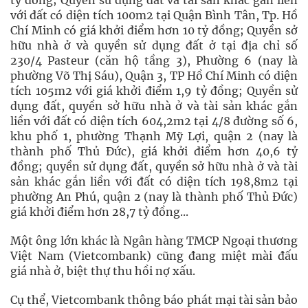
tỷ đồng; Quyền sử dụng đất và tài sản khác gắn liền
với đất có diện tích 100m2 tại Quận Bình Tân, Tp. Hồ
Chí Minh có giá khởi điểm hơn 10 tỷ đồng; Quyền sở
hữu nhà ở và quyền sử dụng đất ở tại địa chỉ số
230/4 Pasteur (căn hộ tầng 3), Phường 6 (nay là
phường Võ Thị Sáu), Quận 3, TP Hồ Chí Minh có diện
tích 105m2 với giá khởi điểm 1,9 tỷ đồng; Quyền sử
dụng đất, quyền sở hữu nhà ở và tài sản khác gắn
liền với đất có diện tích 604,2m2 tại 4/8 đường số 6,
khu phố 1, phường Thạnh Mỹ Lợi, quận 2 (nay là
thành phố Thủ Đức), giá khởi điểm hơn 40,6 tỷ
đồng; quyền sử dụng đất, quyền sở hữu nhà ở và tài
sản khác gắn liền với đất có diện tích 198,8m2 tại
phường An Phú, quận 2 (nay là thành phố Thủ Đức)
giá khởi điểm hơn 28,7 tỷ đồng...
Một ông lớn khác là Ngân hàng TMCP Ngoại thương
Việt Nam (Vietcombank) cũng đang miệt mài đấu
giá nhà ở, biệt thự thu hồi nợ xấu.
Cụ thể, Vietcombank thông báo phát mại tài sản bảo