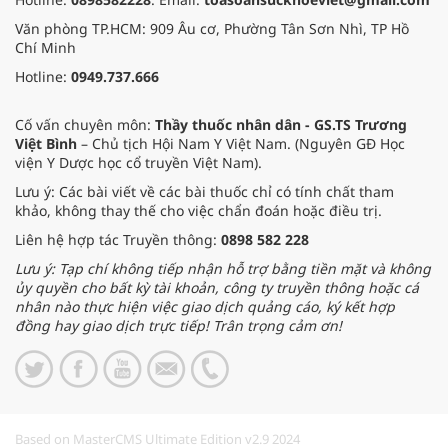
Văn phòng TP.HCM: 909 Âu cơ, Phường Tân Sơn Nhì, TP Hồ
Chí Minh
Hotline:
0949.737.666
Cố vấn chuyên môn:
Thầy thuốc nhân dân - GS.TS Trương
Việt Bình
– Chủ tịch Hội Nam Y Việt Nam. (Nguyên GĐ Học
viện Y Dược học cổ truyền Việt Nam).
Lưu ý: Các bài viết về các bài thuốc chỉ có tính chất tham
khảo, không thay thế cho việc chẩn đoán hoặc điều trị.
Liên hệ hợp tác Truyền thông:
0898 582 228
Lưu ý: Tạp chí không tiếp nhận hỗ trợ bằng tiền mặt và không
ủy quyền cho bất kỳ tài khoản, công ty truyền thông hoặc cá
nhân nào thực hiện việc giao dịch quảng cáo, ký kết hợp
đồng hay giao dịch trực tiếp! Trân trọng cảm ơn!
Based on MasterCMS Ultimate Edition v2.9 2024