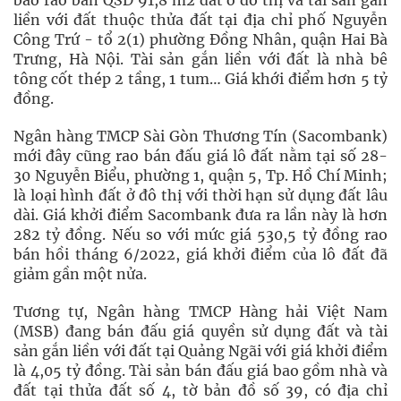
báo rao bán QSD 91,8 m2 đất ở đô thị và tài sản gắn
liền với đất thuộc thửa đất tại địa chỉ phố Nguyễn
Công Trứ - tổ 2(1) phường Đồng Nhân, quận Hai Bà
Trưng, Hà Nội. Tài sản gắn liền với đất là nhà bê
tông cốt thép 2 tầng, 1 tum… Giá khới điểm hơn 5 tỷ
đồng.
Ngân hàng TMCP Sài Gòn Thương Tín (Sacombank)
mới đây cũng rao bán đấu giá lô đất nằm tại số 28-
30 Nguyễn Biểu, phường 1, quận 5, Tp. Hồ Chí Minh;
là loại hình đất ở đô thị với thời hạn sử dụng đất lâu
dài. Giá khởi điểm Sacombank đưa ra lần này là hơn
282 tỷ đồng. Nếu so với mức giá 530,5 tỷ đồng rao
bán hồi tháng 6/2022, giá khởi điểm của lô đất đã
giảm gần một nửa.
Tương tự, Ngân hàng TMCP Hàng hải Việt Nam
(MSB) đang bán đấu giá quyền sử dụng đất và tài
sản gắn liền với đất tại Quảng Ngãi với giá khởi điểm
là 4,05 tỷ đồng. Tài sản bán đấu giá bao gồm nhà và
đất tại thửa đất số 4, tờ bản đồ số 39, có địa chỉ