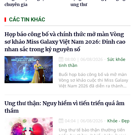
chuyên gia
ung thư
CÁC TIN KHÁC
Họp báo công bố và chính thức mở màn Vòng
sơ khảo Miss Galaxy Việt Nam 2026: Đỉnh cao
nhan sắc trong kỷ nguyên số
08:00
|
06/08/2026
Sức khỏe
tinh thần
Buổi họp báo công bố và mở màn
Vòng sơ khảo cuộc thi Miss Galaxy
Việt Nam 2026 đã diễn ra thành
công rực rỡ. Sự kiện đánh dấu sự
khởi đầu của một đấu trường nhan
Ung thư thận: Nguy hiểm vì tiến triển quá âm
sắc quy mô, khác biệt và tiên
phong – nơi tôn vinh vẻ đẹp thời
thầm
đại mới kết hợp giữa Tri thức, Bản
lĩnh, Văn hóa và Công nghệ số
04:04
|
06/08/2026
Khỏe - Đẹp
Ung thư tế bào thận thường tiến