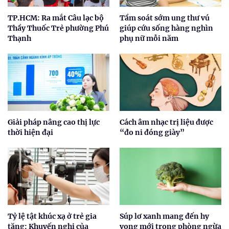
TP.HCM: Ra mắt Câu lạc bộ
Tầm soát sớm ung thư vú
Thầy Thuốc Trẻ phường Phú
giúp cứu sống hàng nghìn
Thạnh
phụ nữ mỗi năm
Giải pháp nâng cao thị lực
Cách âm nhạc trị liệu được
thời hiện đại
“đo ni đóng giày”
Tỷ lệ tật khúc xạ ở trẻ gia
Súp lơ xanh mang đến hy
tăng: Khuyến nghị của
vọng mới trong phòng ngừa