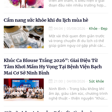
triển âm thầm, ít biểu hiện ở giai
đoạn đầu nên nhiều trường hợp
chỉ được phát hiện khi khối u đã
lớn hoặc xuất hiện biến chứng.
Trường hợp một bệnh nhân 79 tuổi
Cẩm nang sức khỏe khi du lịch mùa hè
có khối u tăng gấp đôi kích thước
04:04
|
05/08/2026
Khỏe - Đẹp
chỉ sau 4 tháng theo dõi là lời cảnh
báo về sự cần thiết của việc khám
Một vài thói quen đơn giản trước
sức khỏe định kỳ, đặc biệt ở người
và trong chuyến đi du lịch có thể
cao tuổi.
giúp giảm nguy cơ gặp phải các
vấn đề sức khỏe, từ đó tận hưởng
kỳ nghỉ một cách thoải mái hơn...
Khúc Ca Blouse Trắng 2026": Giai Điệu Từ
Tâm Khơi Mầm Hy Vọng Tại Bệnh Viện Bạch
Mai Cơ Sở Ninh Bình
21:00
|
04/08/2026
Sức khỏe
Ninh Bình – Trong bầu không khí
ấm áp, giàu cảm xúc, chương trình
nghệ thuật – thiện nguyện "Khúc
ca Blouse trắng" đã chính thức
khởi động hành trình năm 2026 với