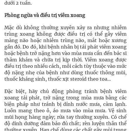
dưới 2 tuần.
Phòng ngừa và điều trị viêm xoang
Mặc dù không thường xuyên xảy ra nhưng nhiễm
trùng xoang không được điều trị có thể gây viêm
màng não hoặc nhiễm trùng não, mắt hoặc xương
gần đó. Do đó, khi bệnh nhân bị tái phát viêm xoang
hoặc bệnh trở nặng hơn vào mùa mưa cần đến bác sĩ
thăm khám và chữa trị kịp thời. Viêm xoang được
điều trị theo nhiều cách, mỗi cách tùy thuộc vào mức
độ nặng nhẹ của bệnh như dùng thuốc thông mũi,
thuốc kháng sinh, thuốc xịt steroid theo toa...
Đặc biệt, hãy chủ động phòng tránh bệnh viêm
xoang tái phát, trở nặng trong mùa mưa bằng các
biện pháp như tránh bị dính nước mưa, cảm lạnh.
Luôn mang theo ô, áo mưa vào mùa mưa. Vệ sinh
mũi họng hàng ngày; rửa tay thường xuyên. Có chế
độ dinh dưỡng đảm bảo đủ chất; rèn luyện thân thể
thường xuyên. Hạn chế dùng các chất gây mùi trong