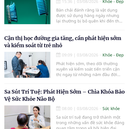
15:36
|
03/08/2026
Khỏe - Đẹp
Bàn chải đánh răng là vật dụng
được sử dụng hàng ngày nhưng
lại thường bị bỏ quên khi đến thời
điểm cần thay mới. Theo các
chuyên gia nha khoa, việc sử dụng
bàn chải quá lâu có thể làm giảm
Cận thị học đường gia tăng, cần phát hiện sớm
hiệu quả làm sạch và ảnh hưởng
và kiểm soát từ trẻ nhỏ
đến sức khỏe răng miệng...
09:09
|
03/08/2026
Khỏe - Đẹp
Phát hiện sớm, theo dõi thường
xuyên và kiểm soát tiến triển cận
thị ngay từ những năm đầu đời
được các chuyên gia đánh giá là
chìa khóa bảo vệ thị lực lâu dài cho
trẻ. Đây cũng là định hướng của
Sa Sút Trí Tuệ: Phát Hiện Sớm – Chìa Khóa Bảo
Trung tâm Nhãn nhi và Kiểm soát
Vệ Sức Khỏe Não Bộ
cận thị vừa được Bệnh viện Đông
Đô đưa vào hoạt động ngày 1/8.
08:00
|
03/08/2026
Sức khỏe
Sa sút trí tuệ đang trở thành một
trong những vấn đề sức khỏe đáng
quan tâm trong xã hội hiện đại,