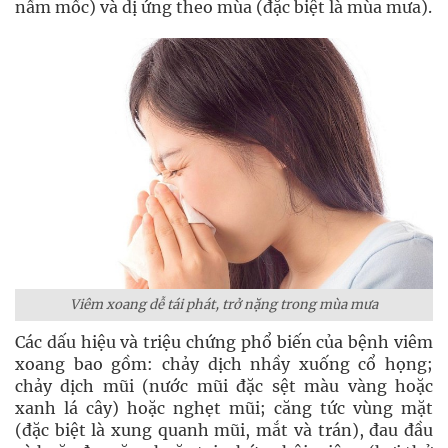
nấm mốc) và dị ứng theo mùa (đặc biệt là mùa mưa).
Viêm xoang dễ tái phát, trở nặng trong mùa mưa
Các dấu hiệu và triệu chứng phổ biến của bệnh viêm
xoang bao gồm: chảy dịch nhầy xuống cổ họng;
chảy dịch mũi (nước mũi đặc sệt màu vàng hoặc
xanh lá cây) hoặc nghẹt mũi; căng tức vùng mặt
(đặc biệt là xung quanh mũi, mắt và trán), đau đầu