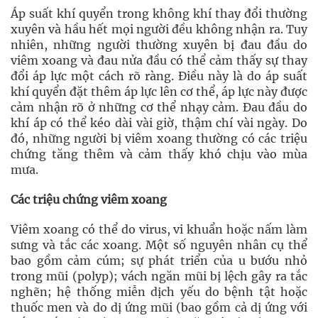
Áp suất khí quyển trong không khí thay đổi thường
xuyên và hầu hết mọi người đều không nhận ra. Tuy
nhiên, những người thường xuyên bị đau đầu do
viêm xoang và đau nửa đầu có thể cảm thấy sự thay
đổi áp lực một cách rõ ràng. Điều này là do áp suất
khí quyển đặt thêm áp lực lên cơ thể, áp lực này được
cảm nhận rõ ở những cơ thể nhạy cảm. Đau đầu do
khí áp có thể kéo dài vài giờ, thậm chí vài ngày. Do
đó, những người bị viêm xoang thường có các triệu
chứng tăng thêm và cảm thấy khó chịu vào mùa
mưa.
Các triệu chứng viêm xoang
Viêm xoang có thể do virus, vi khuẩn hoặc nấm làm
sưng và tắc các xoang. Một số nguyên nhân cụ thể
bao gồm cảm cúm; sự phát triển của u bướu nhỏ
trong mũi (polyp); vách ngăn mũi bị lệch gây ra tắc
nghẽn; hệ thống miễn dịch yếu do bệnh tật hoặc
thuốc men và do dị ứng mũi (bao gồm cả dị ứng với