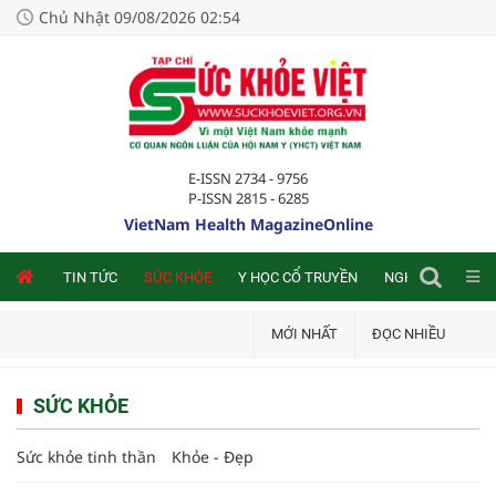
Chủ Nhật 09/08/2026 02:54
E-ISSN 2734 - 9756
P-ISSN 2815 - 6285
VietNam Health MagazineOnline
NLINE
TIN TỨC
SỨC KHỎE
Y HỌC CỔ TRUYỀN
NGHIÊN CỨU TRA
MỚI NHẤT
ĐỌC NHIỀU
SỨC KHỎE
Sức khỏe tinh thần
Khỏe - Đẹp