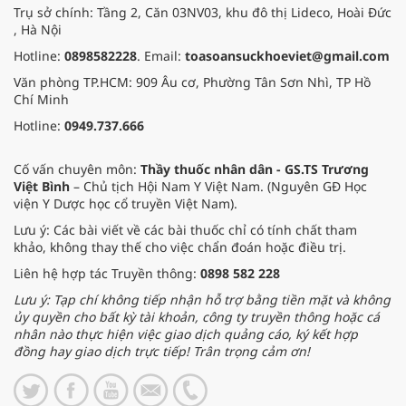
Trụ sở chính: Tầng 2, Căn 03NV03, khu đô thị Lideco, Hoài Đức
, Hà Nội
Hotline:
0898582228
. Email:
toasoansuckhoeviet@gmail.com
Văn phòng TP.HCM: 909 Âu cơ, Phường Tân Sơn Nhì, TP Hồ
Chí Minh
Hotline:
0949.737.666
Cố vấn chuyên môn:
Thầy thuốc nhân dân - GS.TS Trương
Việt Bình
– Chủ tịch Hội Nam Y Việt Nam. (Nguyên GĐ Học
viện Y Dược học cổ truyền Việt Nam).
Lưu ý: Các bài viết về các bài thuốc chỉ có tính chất tham
khảo, không thay thế cho việc chẩn đoán hoặc điều trị.
Liên hệ hợp tác Truyền thông:
0898 582 228
Lưu ý: Tạp chí không tiếp nhận hỗ trợ bằng tiền mặt và không
ủy quyền cho bất kỳ tài khoản, công ty truyền thông hoặc cá
nhân nào thực hiện việc giao dịch quảng cáo, ký kết hợp
đồng hay giao dịch trực tiếp! Trân trọng cảm ơn!