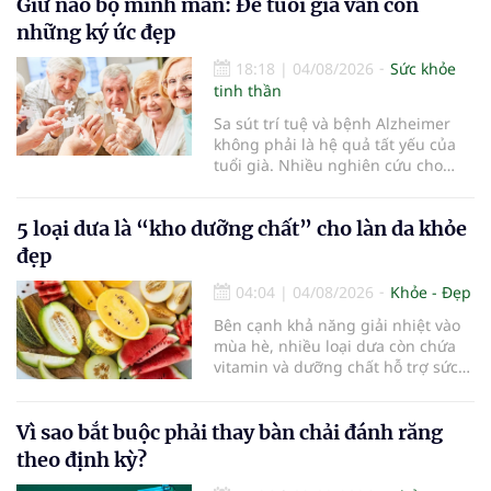
điểm dừng chân đầu tiên tại Bệnh
Giữ não bộ minh mẫn: Để tuổi già vẫn còn
viện Bạch Mai cơ sở Ninh Bình.
những ký ức đẹp
18:18
|
04/08/2026
Sức khỏe
tinh thần
Sa sút trí tuệ và bệnh Alzheimer
không phải là hệ quả tất yếu của
tuổi già. Nhiều nghiên cứu cho
thấy, duy trì lối sống lành mạnh,
kiểm soát tốt các bệnh mạn tính và
5 loại dưa là “kho dưỡng chất” cho làn da khỏe
rèn luyện trí não mỗi ngày có thể
góp phần làm chậm quá trình suy
đẹp
giảm nhận thức, giúp người cao
tuổi gìn giữ trí nhớ và sống độc lập
04:04
|
04/08/2026
Khỏe - Đẹp
lâu hơn.
Bên cạnh khả năng giải nhiệt vào
mùa hè, nhiều loại dưa còn chứa
vitamin và dưỡng chất hỗ trợ sức
khỏe làn da...
Vì sao bắt buộc phải thay bàn chải đánh răng
theo định kỳ?