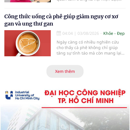
đặc biệt ở người lớn tuổi. Theo
thống kê y khoa, hiện có hơn 55
triệu người trên thế giới đang
Công thức uống cà phê giúp giảm nguy cơ xơ
sống chung với bệnh, trong đó
gan và ung thư gan
bệnh Alzheimer chiếm khoảng 60–
70% trường hợp.
04:04
|
03/08/2026
Khỏe - Đẹp
Ngày càng có nhiều nghiên cứu
cho thấy cà phê không chỉ giúp
tăng sự tỉnh táo mà còn mang lại
lợi ích cho nhiều cơ quan trong cơ
thể, đặc biệt là gan. Đây là cơ quan
đóng vai trò lọc độc tố, chuyển hóa
Xem thêm
thuốc và dự trữ nhiều vitamin,
khoáng chất thiết yếu nhưng cũng
rất dễ bị tổn thương…