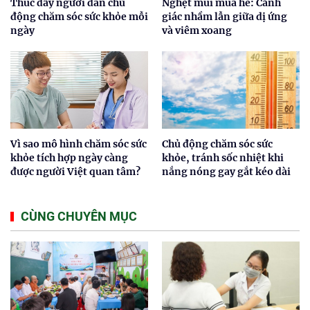
Thúc đẩy người dân chủ
Nghẹt mũi mùa hè: Cảnh
động chăm sóc sức khỏe mỗi
giác nhầm lẫn giữa dị ứng
ngày
và viêm xoang
Vì sao mô hình chăm sóc sức
Chủ động chăm sóc sức
khỏe tích hợp ngày càng
khỏe, tránh sốc nhiệt khi
được người Việt quan tâm?
nắng nóng gay gắt kéo dài
CÙNG CHUYÊN MỤC