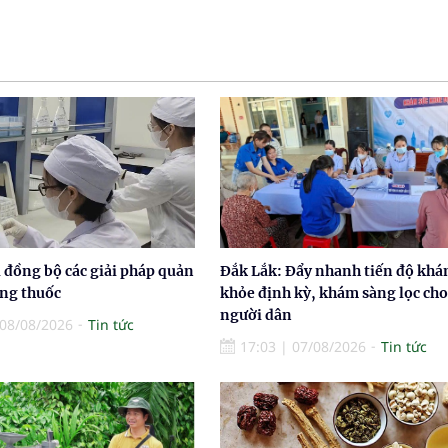
 đồng bộ các giải pháp quản
Đắk Lắk: Đẩy nhanh tiến độ khá
ợng thuốc
khỏe định kỳ, khám sàng lọc cho
người dân
08/08/2026
Tin tức
17:03
|
07/08/2026
Tin tức