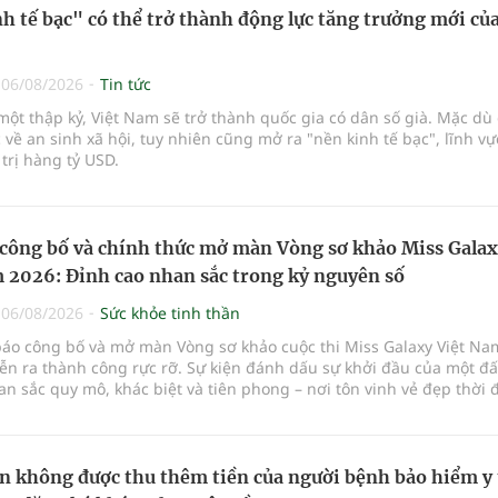
h tế bạc" có thể trở thành động lực tăng trưởng mới của
|
06/08/2026
Tin tức
ột thập kỷ, Việt Nam sẽ trở thành quốc gia có dân số già. Mặc dù 
 về an sinh xã hội, tuy nhiên cũng mở ra "nền kinh tế bạc", lĩnh v
 trị hàng tỷ USD.
công bố và chính thức mở màn Vòng sơ khảo Miss Gala
 2026: Đỉnh cao nhan sắc trong kỷ nguyên số
|
06/08/2026
Sức khỏe tinh thần
báo công bố và mở màn Vòng sơ khảo cuộc thi Miss Galaxy Việt Na
ễn ra thành công rực rỡ. Sự kiện đánh dấu sự khởi đầu của một đ
n sắc quy mô, khác biệt và tiên phong – nơi tôn vinh vẻ đẹp thời 
p giữa Tri thức, Bản lĩnh, Văn hóa và Công nghệ số
n không được thu thêm tiền của người bệnh bảo hiểm y 