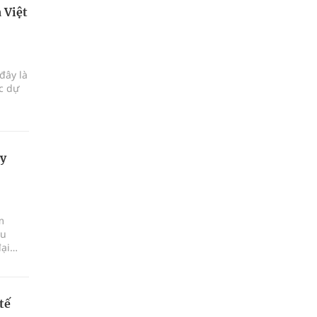
 Việt
đây là
ực dự
xy
m
ấu
đại
tế