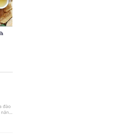
nh
a đào
o năng