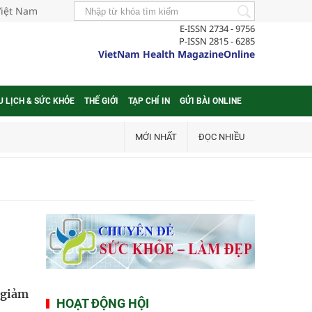
Việt Nam
E-ISSN 2734 - 9756
P-ISSN 2815 - 6285
VietNam Health MagazineOnline
U LỊCH & SỨC KHỎE
THẾ GIỚI
TẠP CHÍ IN
GỬI BÀI ONLINE
MỚI NHẤT
ĐỌC NHIỀU
 giảm
HOẠT ĐỘNG HỘI