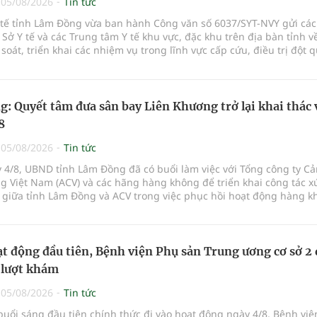
|
05/08/2026
Tin tức
Y tế tỉnh Lâm Đồng vừa ban hành Công văn số 6037/SYT-NVY gửi cá
 Sở Y tế và các Trung tâm Y tế khu vực, đặc khu trên địa bàn tỉnh về
à soát, triển khai các nhiệm vụ trong lĩnh vực cấp cứu, điều trị đột q
: Quyết tâm đưa sân bay Liên Khương trở lại khai thác 
8
|
05/08/2026
Tin tức
 4/8, UBND tỉnh Lâm Đồng đã có buổi làm việc với Tổng công ty C
 Việt Nam (ACV) và các hãng hàng không để triển khai công tác xú
 giữa tỉnh Lâm Đồng và ACV trong việc phục hồi hoạt động hàng k
ở mới các đường bay nội địa và quốc tế.
t động đầu tiên, Bệnh viện Phụ sản Trung ương cơ sở 2
 lượt khám
|
05/08/2026
Tin tức
buổi sáng đầu tiên chính thức đi vào hoạt động ngày 4/8, Bệnh vi