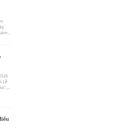
ám
ký
khám
6
2026
6.Lễ
xa”,
ột, xã
điều