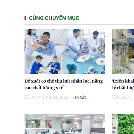
CÙNG CHUYÊN MỤC
Đề xuất cơ chế thu hút nhân lực, nâng
Triển khai
cao chất lượng y tế
lý chất lư
07:07
|
09/08/2026
Tin tức
07:07
|