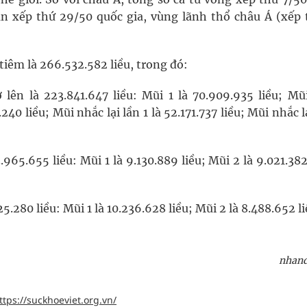
ân xếp thứ 29/50 quốc gia, vùng lãnh thổ châu Á (xếp 
tiêm là 266.532.582 liều, trong đó:
 lên là 223.841.647 liều: Mũi 1 là 70.909.935 liều; Mũ
40 liều; Mũi nhắc lại lần 1 là 52.171.737 liều; Mũi nhắc l
.965.655 liều: Mũi 1 là 9.130.889 liều; Mũi 2 là 9.021.382
25.280 liều: Mũi 1 là 10.236.628 liều; Mũi 2 là 8.488.652 li
nhand
ttps://suckhoeviet.org.vn/