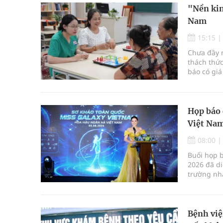
"Nền kin
Nam
15:15
Chưa đầy m
thách thức
báo có giá
Họp báo 
Việt Nam
08:00
Buổi họp 
2026 đã di
trường nha
mới kết hợ
Bệnh việ