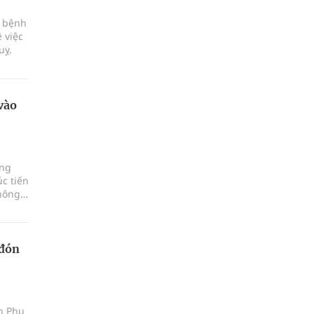
c bệnh
 việc
uỵ.
vào
ảng
c tiến
hông,
 đón
ện Phụ