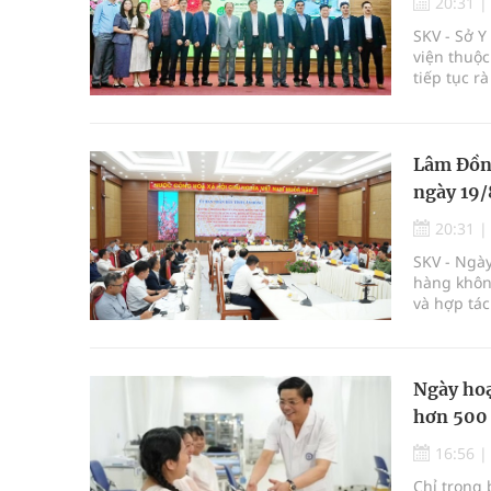
20:31
SKV - Sở 
viện thuộc
tiếp tục r
Lâm Đồng
ngày 19/
20:31
SKV - Ngày
hàng không
và hợp tác
thúc đẩy m
Ngày hoạ
hơn 500
16:56
Chỉ trong 