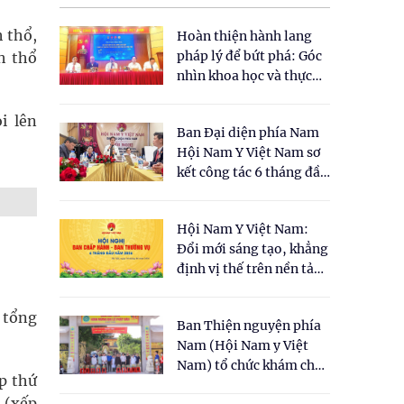
h thổ,
Hoàn thiện hành lang
pháp lý để bứt phá: Góc
h thổ
nhìn khoa học và thực
tiễn tại Tọa đàm " Đề
xuất một số nội dung
i lên
Ban Đại diện phía Nam
cho Luật Y dược cổ
Hội Nam Y Việt Nam sơ
truyền Việt Nam"
kết công tác 6 tháng đầu
năm 2026
Hội Nam Y Việt Nam:
Đổi mới sáng tạo, khẳng
định vị thế trên nền tảng
y học cổ truyền và khoa
học hiện đại
i tổng
Ban Thiện nguyện phía
Nam (Hội Nam y Việt
Nam) tổ chức khám chữa
ếp thứ
bệnh y học cổ truyền và
0 (xếp