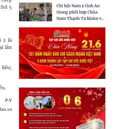
tặng quà cho 150 người
Chi hội Nam y tỉnh An
thứ 5
dân tại xã Tân Tập
Giang phối hợp Chùa
Nam Thạnh Tự khám và
cấp thuốc miễn phí cho
nhân dân
i 2 là
ại lần
 liều;
ều.
P.V
an.vn