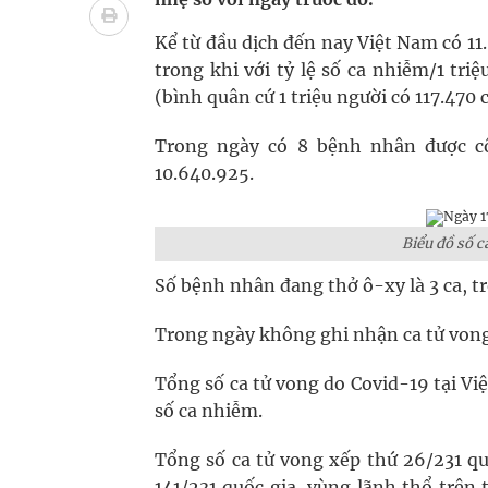
Cách âm nhạc trị liệu được “đo ni đóng giày”
Kể từ đầu dịch đến nay Việt Nam có 11
trong khi với tỷ lệ số ca nhiễm/1 tr
Dự báo thời tiết ngày 08/8/2026: Bắc Bộ nắng nón
(bình quân cứ 1 triệu người có 117.470 
Cảnh báo 3 thời điểm nguy hiểm trong ngày dễ xả
Trong ngày có 8 bệnh nhân được cô
10.640.925.
Biểu đồ số c
Số bệnh nhân đang thở ô-xy là 3 ca, t
Trong ngày không ghi nhận ca tử vong
Tổng số ca tử vong do Covid-19 tại Việ
số ca nhiễm.
Tổng số ca tử vong xếp thứ 26/231 quố
141/231 quốc gia, vùng lãnh thổ trên 