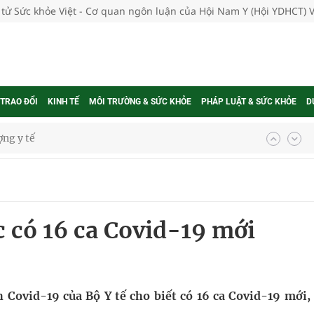
 tử Sức khỏe Việt - Cơ quan ngôn luận của Hội Nam Y (Hội YDHCT) 
 TRAO ĐỔI
KINH TẾ
MÔI TRƯỜNG & SỨC KHỎE
PHÁP LUẬT & SỨC KHỎE
D
ợng y tế
ổi theo cách ít ai ngờ tới
hát triển gắn với chuyển đổi số
ờng Phú Thạnh
c có 16 ca Covid-19 mới
hìn phụ nữ mỗi năm
 Covid-19 của Bộ Y tế cho biết có 16 ca Covid-19 mới,
ợng thuốc