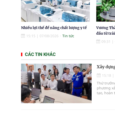
Nhiều lợi thế để nâng chất lượng y tế
Vương Thà
đầu từ trả
15:15
|
07/08/2026
Tin tức
09:31
|
CÁC TIN KHÁC
Xây dựng
15:18
Thứ trưởng
phương xâ
tạo, hoàn
lực cấp cứ