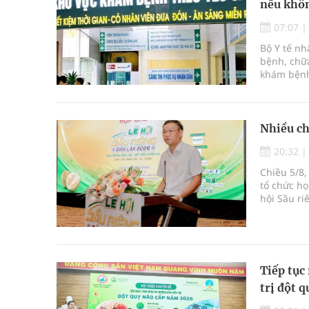
nếu khôn
07:07
Bộ Y tế n
bệnh, chữa
khám bệnh
bệnh, chữ
Nhiều ch
20:32
Chiều 5/8,
tổ chức họ
hội Sầu ri
được tổ c
Krông Pắc,
Tiếp tục 
trị đột q