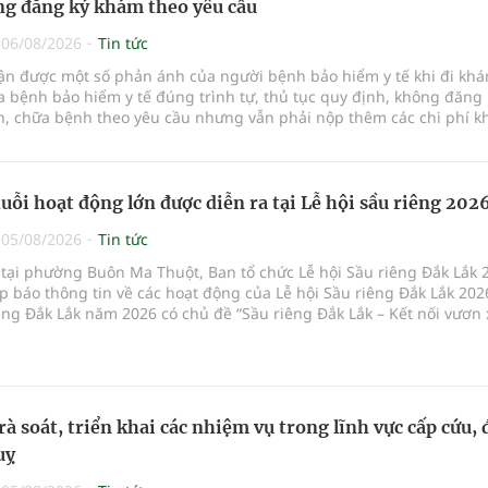
g đăng ký khám theo yêu cầu
|
06/08/2026
Tin tức
hận được một số phản ánh của người bệnh bảo hiểm y tế khi đi kh
 bệnh bảo hiểm y tế đúng trình tự, thủ tục quy định, không đăng 
, chữa bệnh theo yêu cầu nhưng vẫn phải nộp thêm các chi phí 
a bệnh ngoài phần cùng chi trả.
uỗi hoạt động lớn được diễn ra tại Lễ hội sầu riêng 202
|
05/08/2026
Tin tức
 tại phường Buôn Ma Thuột, Ban tổ chức Lễ hội Sầu riêng Đắk Lắk 
p báo thông tin về các hoạt động của Lễ hội Sầu riêng Đắk Lắk 202
êng Đắk Lắk năm 2026 có chủ đề “Sầu riêng Đắk Lắk – Kết nối vươn 
hức từ ngày 15/8/2026 đến ngày 02/9/2026 tại phường Buôn Ma Thu
 phường Tuy Hòa và một số xã trồng sầu riêng trên địa bàn tỉnh.
rà soát, triển khai các nhiệm vụ trong lĩnh vực cấp cứu, 
uỵ