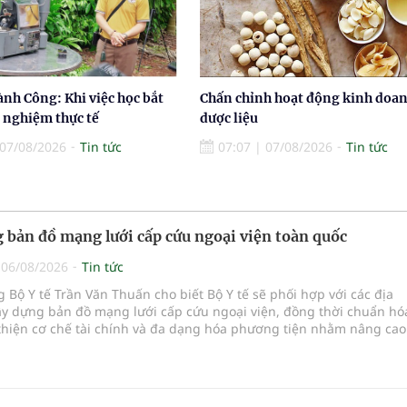
nh Công: Khi việc học bắt
Chấn chỉnh hoạt động kinh doa
i nghiệm thực tế
dược liệu
07/08/2026
Tin tức
07:07
|
07/08/2026
Tin tức
 bản đồ mạng lưới cấp cứu ngoại viện toàn quốc
|
06/08/2026
Tin tức
 Bộ Y tế Trần Văn Thuấn cho biết Bộ Y tế sẽ phối hợp với các địa
y dựng bản đồ mạng lưới cấp cứu ngoại viện, đồng thời chuẩn hó
 thiện cơ chế tài chính và đa dạng hóa phương tiện nhằm nâng ca
u trước viện trên phạm vi cả nước.