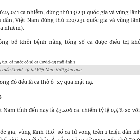
.624.041 ca nhiễm, đứng thứ 13/231 quốc gia và vùng lãn
iệu dân, Việt Nam đứng thứ 120/231 quốc gia và vùng lãn
g, nhiệt độ cao nhất 35 độ
ca nhiễm).
y ra đột qụy
ng bố khỏi bệnh nâng tổng số ca được điều trị khỏ
a mắc Covid-19 tại Việt Nam thời gian qua.
rong đó đều là ca thở ô-xy qua mặt nạ.
.
t Nam tính đến nay là 43.206 ca, chiếm tỷ lệ 0,4% so vớ
c gia, vùng lãnh thổ, số ca tử vong trên 1 triệu dân x
thế giới. So với châu Á, tổng số ca tử vong xếp thứ 7/5