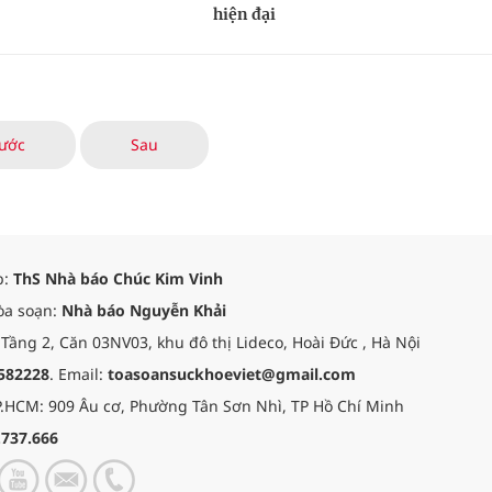
hiện đại
ước
Sau
p:
ThS Nhà báo Chúc Kim Vinh
òa soạn:
Nhà báo Nguyễn Khải
 Tầng 2, Căn 03NV03, khu đô thị Lideco, Hoài Đức , Hà Nội
582228
. Email:
toasoansuckhoeviet@gmail.com
.HCM: 909 Âu cơ, Phường Tân Sơn Nhì, TP Hồ Chí Minh
.737.666