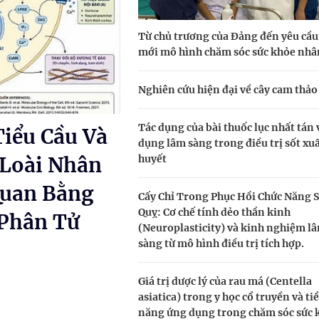
 Máu Của Các Loài Nhân Sâm (Panax Spp.): Tổng
Từ chủ trương của Đảng đến yêu cầu
mới mô hình chăm sóc sức khỏe nhâ
oàn quốc
Nghiên cứu hiện đại về cây cam thả
g trưởng mới của Việt Nam
Tác dụng của bài thuốc lục nhất tán
iểu Cầu Và
kỳ, khám sàng lọc cho người dân
dụng lâm sàng trong điều trị sốt xu
huyết
Loài Nhân
Quan Bằng
Cấy Chỉ Trong Phục Hồi Chức Năng 
Quỵ: Cơ chế tính dẻo thần kinh
 Phân Tử
(Neuroplasticity) và kinh nghiệm l
sàng từ mô hình điều trị tích hợp.
Giá trị dược lý của rau má (Centella
asiatica) trong y học cổ truyền và t
năng ứng dụng trong chăm sóc sức 