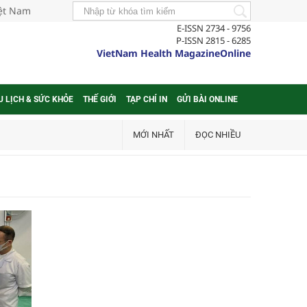
iệt Nam
E-ISSN 2734 - 9756
P-ISSN 2815 - 6285
VietNam Health MagazineOnline
U LỊCH & SỨC KHỎE
THẾ GIỚI
TẠP CHÍ IN
GỬI BÀI ONLINE
MỚI NHẤT
ĐỌC NHIỀU