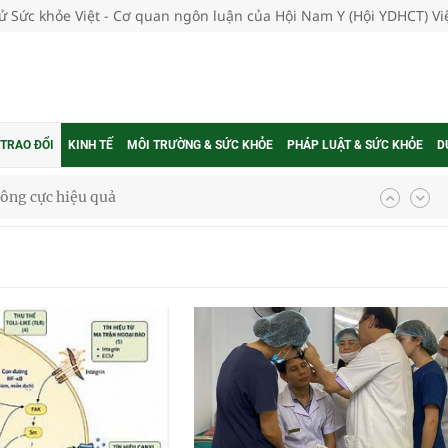
tử Sức khỏe Việt - Cơ quan ngôn luận của Hội Nam Y (Hội YDHCT) V
 TRAO ĐỔI
KINH TẾ
MÔI TRƯỜNG & SỨC KHỎE
PHÁP LUẬT & SỨC KHỎE
D
ông cực hiệu quả
 chuyên gia
nghiệm thực tế
ngừa ung thư