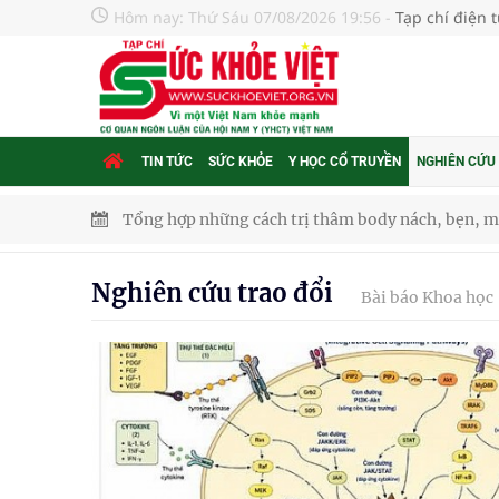
Hôm nay:
Thứ Sáu 07/08/2026 19:56
-
Tạp chí điện 
TIN TỨC
SỨC KHỎE
Y HỌC CỔ TRUYỀN
NGHIÊN CỨU
Tổng hợp những cách trị thâm body nách, bẹn, m
Tỷ lệ tật khúc xạ ở trẻ gia tăng: Khuyến nghị của
Nghiên cứu trao đổi
Bài báo Khoa học
Nhiều lợi thế để nâng chất lượng y tế
Vương Thành Công: Khi việc học bắt đầu từ trải 
Chấn chỉnh hoạt động kinh doanh dược liệu
Súp lơ xanh mang đến hy vọng mới trong phòng 