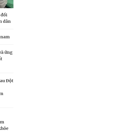
 đổi
n dân
o nam
 và ứng
ất
Sau Đột
âm
iềm
khỏe