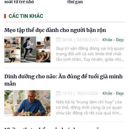
soát từ trẻ nhỏ
thư gan
CÁC TIN KHÁC
Mẹo tập thể dục dành cho người bận rộn
04:04
|
02/08/2026
Khỏe - Đẹp
Duy trì vận động đóng vai trò quan
trọng đối với cả sức khỏe thể chất
lẫn tinh thần. Tuy nhiên, giữa nhịp
sống bận rộn và nhiều trách nhiệm
cần cân bằng, việc dành thời gian
cho các hoạt động tập luyện
Dinh dưỡng cho não: Ăn đúng để tuổi già minh
thường trở thành một thách thức
mẫn
không nhỏ…
15:15
|
30/07/2026
Khỏe - Đẹp
Não bộ là “trung tâm chỉ huy” của
cơ thể, đồng thời cũng là cơ quan
chịu tác động rõ rệt của quá trình
lão hóa. Một chế độ dinh dưỡng
khoa học, kết hợp lối sống lành