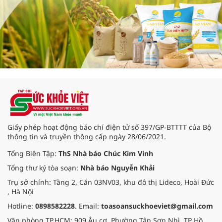
Giấy phép hoạt động báo chí điện tử số 397/GP-BTTTT của Bộ
thông tin và truyền thông cấp ngày 28/06/2021.
Tổng Biên Tập:
ThS Nhà báo Chúc Kim Vinh
Tổng thư ký tòa soạn:
Nhà báo Nguyễn Khải
Trụ sở chính: Tầng 2, Căn 03NV03, khu đô thị Lideco, Hoài Đức
, Hà Nội
Hotline:
0898582228
. Email:
toasoansuckhoeviet@gmail.com
Văn phòng TP.HCM: 909 Âu cơ, Phường Tân Sơn Nhì, TP Hồ