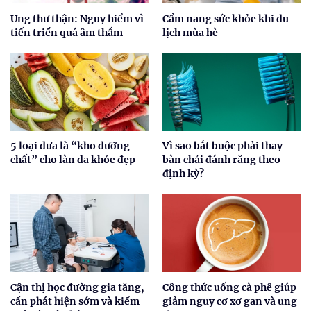
Ung thư thận: Nguy hiểm vì
Cẩm nang sức khỏe khi du
tiến triển quá âm thầm
lịch mùa hè
5 loại dưa là “kho dưỡng
Vì sao bắt buộc phải thay
chất” cho làn da khỏe đẹp
bàn chải đánh răng theo
định kỳ?
Cận thị học đường gia tăng,
Công thức uống cà phê giúp
cần phát hiện sớm và kiểm
giảm nguy cơ xơ gan và ung