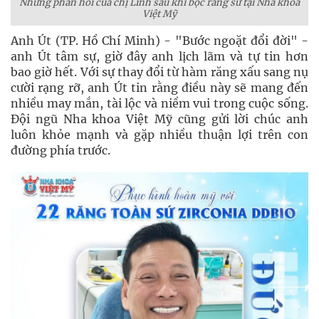
Những phản hồi của chị Linh sau khi bọc răng sứ tại Nha khoa
Việt Mỹ
Anh Út (TP. Hồ Chí Minh) - "Bước ngoặt đổi đời" -
anh Út tâm sự, giờ đây anh lịch lãm và tự tin hơn
bao giờ hết. Với sự thay đổi từ hàm răng xấu sang nụ
cười rạng rỡ, anh Út tin rằng điều này sẽ mang đến
nhiều may mắn, tài lộc và niềm vui trong cuộc sống.
Đội ngũ Nha khoa Việt Mỹ cũng gửi lời chúc anh
luôn khỏe mạnh và gặp nhiều thuận lợi trên con
đường phía trước.