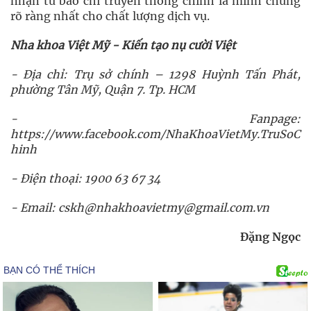
nhận từ báo chí truyền thông chính là minh chứng
rõ ràng nhất cho chất lượng dịch vụ.
Nha khoa Việt Mỹ - Kiến tạo nụ cười Việt
- Địa chỉ: Trụ sở chính – 1298 Huỳnh Tấn Phát,
phường Tân Mỹ, Quận 7. Tp. HCM
- Fanpage:
https://www.facebook.com/NhaKhoaVietMy.TruSoC
hinh
- Điện thoại: 1900 63 67 34
- Email: cskh@nhakhoavietmy@gmail.com.vn
Đặng Ngọc