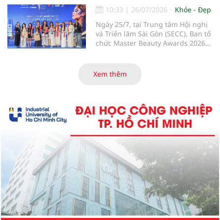
sinh có phần thể hiện nổi bật.
10:33
|
26/07/2026
Khỏe - Đẹp
Ngày 25/7, tại Trung tâm Hội nghị
và Triển lãm Sài Gòn (SECC), Ban tổ
chức Master Beauty Awards 2026
đã công bố kết quả các hạng mục
Bàn tay đẹp Fantasy, Nail Design
Salon và bộ môn Chăm sóc da.
Xem thêm