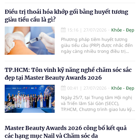
gặp như sốt, ho, đau mỏi người, sổ
mũi và có thể hồi phục sau khoảng
Điều trị thoái hóa khớp gối bằng huyết tương
5-7 ngày. Tuy nhiên, vẫn có một tỷ
giàu tiểu cầu là gì?
lệ bệnh nhân tiến triển nặng, thậm
chí tử vong do các biến chứng của
15:16
|
27/07/2026
Khỏe - Đẹp
bệnh.
Phương pháp tiêm huyết tương
giàu tiểu cầu (PRP) được nhắc đến
ngày càng nhiều trong điều trị
thoái hóa khớp gối với kỳ vọng cải
thiện chức năng vận động và làm
chậm tiến triển bệnh. Vậy PRP hoạt
TP.HCM: Tôn vinh kỹ năng nghề chăm sóc sắc
động theo cơ chế nào, mang lại
đẹp tại Master Beauty Awards 2026
hiệu quả ra sao và những ai sẽ
phù hợp với phương pháp này?
00:41
|
27/07/2026
Khỏe - Đẹp
Ngày 25/7, tại Trung tâm Hội nghị
và Triển lãm Sài Gòn (SECC),
TP.HCM, Chương trình giao lưu kỹ
năng nghề chăm sóc sắc đẹp –
Master Beauty Awards 2026 đã
diễn ra với các hoạt động giao lưu
Master Beauty Awards 2026 công bố kết quả
chuyên môn, trình diễn, đánh giá
các hạng mục Nail và Chăm sóc da
tay nghề và trao giải cho những thí