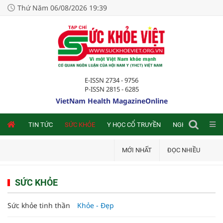
Thứ Năm 06/08/2026 19:39
E-ISSN 2734 - 9756
P-ISSN 2815 - 6285
VietNam Health MagazineOnline
NLINE
TIN TỨC
SỨC KHỎE
Y HỌC CỔ TRUYỀN
NGHIÊN CỨU TRA
MỚI NHẤT
ĐỌC NHIỀU
SỨC KHỎE
Sức khỏe tinh thần
Khỏe - Đẹp