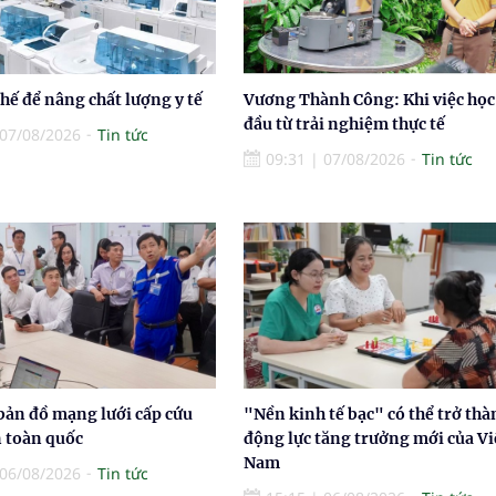
thế để nâng chất lượng y tế
Vương Thành Công: Khi việc học
đầu từ trải nghiệm thực tế
07/08/2026
Tin tức
09:31
|
07/08/2026
Tin tức
bản đồ mạng lưới cấp cứu
"Nền kinh tế bạc" có thể trở thà
n toàn quốc
động lực tăng trưởng mới của Vi
Nam
06/08/2026
Tin tức