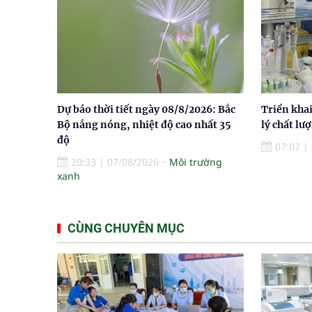
Dự báo thời tiết ngày 08/8/2026: Bắc
Triển khai
Bộ nắng nóng, nhiệt độ cao nhất 35
lý chất lư
độ
07:07
|
20:33
|
07/08/2026
Môi trường
xanh
CÙNG CHUYÊN MỤC