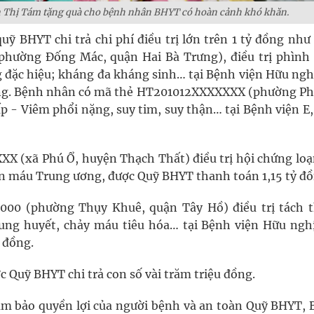
Thị Tám tặng quà cho bệnh nhân BHYT có hoàn cảnh khó khăn.
ỹ BHYT chi trả chi phí điều trị lớn trên 1 tỷ đồng như
hường Đống Mác, quận Hai Bà Trưng), điều trị phình
đặc hiệu; kháng đa kháng sinh… tại Bệnh viện Hữu nghị
đồng. Bệnh nhân có mã thẻ HT201012XXXXXXX (phường P
ấp - Viêm phổi nặng, suy tim, suy thận… tại Bệnh viện E
 (xã Phú Ổ, huyện Thạch Thất) điều trị hội chứng loạ
ền máu Trung ương, được Quỹ BHYT thanh toán 1,15 tỷ đồ
00 (phường Thụy Khuê, quận Tây Hồ) điều trị tách 
ung huyết, chảy máu tiêu hóa… tại Bệnh viện Hữu nghị
 đồng.
c Quỹ BHYT chi trả con số vài trăm triệu đồng.
đảm bảo quyền lợi của người bệnh và an toàn Quỹ BHYT,