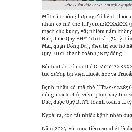
Phó Giám đốc BHXH Hà Nội Nguyễn 
Một số trường hợp người bệnh được qu
nhân có mã thẻ HT301012XXXXXXX (p
mạch chủ bụng, vỡ; nhiễm nấm không 
Đức, được Quỹ BHYT chi trả 1,72 tỷ 
Mai, quận Đống Đa), điều trị suy hô h
Quỹ BHYT thanh toán 1,18 tỷ đồng.
Bệnh nhân có mã thẻ GD401012XXXXXXX
tuỷ xương tại Viện Huyết học và Truy
Bệnh nhân có mã thẻ HT20101228560
động mạch chủ, viêm phổi, suy tim s
Đức, được Quỹ BHYT thanh toán 1,11 tỷ
Ngoài ra, còn rất nhiều bệnh nhân đượ
Năm 2023, với mục tiêu cao nhất là 