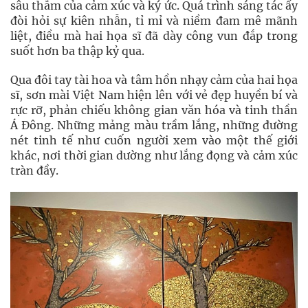
sâu thẳm của cảm xúc và ký ức. Quá trình sáng tác ấy
đòi hỏi sự kiên nhẫn, tỉ mỉ và niềm đam mê mãnh
liệt, điều mà hai họa sĩ đã dày công vun đắp trong
suốt hơn ba thập kỷ qua.
Qua đôi tay tài hoa và tâm hồn nhạy cảm của hai họa
sĩ, sơn mài Việt Nam hiện lên với vẻ đẹp huyền bí và
rực rỡ, phản chiếu không gian văn hóa và tinh thần
Á Đông. Những mảng màu trầm lắng, những đường
nét tinh tế như cuốn người xem vào một thế giới
khác, nơi thời gian dường như lắng đọng và cảm xúc
tràn đầy.