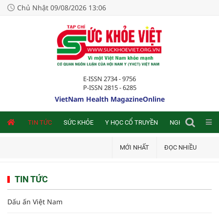
Chủ Nhật 09/08/2026 13:06
E-ISSN 2734 - 9756
P-ISSN 2815 - 6285
VietNam Health MagazineOnline
NLINE
TIN TỨC
SỨC KHỎE
Y HỌC CỔ TRUYỀN
NGHIÊN CỨU TRA
MỚI NHẤT
ĐỌC NHIỀU
TIN TỨC
Dấu ấn Việt Nam