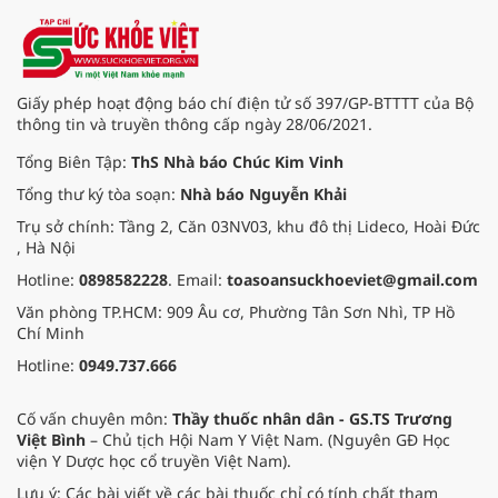
hiến và ghép mô tạng.
Giấy phép hoạt động báo chí điện tử số 397/GP-BTTTT của Bộ
thông tin và truyền thông cấp ngày 28/06/2021.
Tổng Biên Tập:
ThS Nhà báo Chúc Kim Vinh
Tổng thư ký tòa soạn:
Nhà báo Nguyễn Khải
Trụ sở chính: Tầng 2, Căn 03NV03, khu đô thị Lideco, Hoài Đức
, Hà Nội
Hotline:
0898582228
. Email:
toasoansuckhoeviet@gmail.com
Văn phòng TP.HCM: 909 Âu cơ, Phường Tân Sơn Nhì, TP Hồ
Chí Minh
Hotline:
0949.737.666
Cố vấn chuyên môn:
Thầy thuốc nhân dân - GS.TS Trương
Việt Bình
– Chủ tịch Hội Nam Y Việt Nam. (Nguyên GĐ Học
viện Y Dược học cổ truyền Việt Nam).
Lưu ý: Các bài viết về các bài thuốc chỉ có tính chất tham