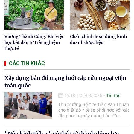
Vương Thành Công: Khi việc
Chấn chỉnh hoạt động kinh
học bắt đầu từ trải nghiệm
doanh dược liệu
thực tế
CÁC TIN KHÁC
Xây dựng bản đồ mạng lưới cấp cứu ngoại viện
toàn quốc
15:18
|
06/08/2026
Tin tức
Thứ trưởng Bộ Y tế Trần Văn Thuấn
cho biết Bộ Y tế sẽ phối hợp với các
địa phương xây dựng bản đồ
mạng lưới cấp cứu ngoại viện,
đồng thời chuẩn hóa đào tạo, hoàn
thiện cơ chế tài chính và đa dạng
"Nền kinh tế bạc" có thể trở thành động lực