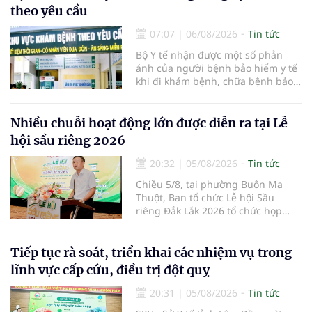
đại mới kết hợp giữa Tri thức, Bản
theo yêu cầu
lĩnh, Văn hóa và Công nghệ số
07:07
|
06/08/2026
Tin tức
Bộ Y tế nhận được một số phản
ánh của người bệnh bảo hiểm y tế
khi đi khám bệnh, chữa bệnh bảo
hiểm y tế đúng trình tự, thủ tục
quy định, không đăng ký khám
bệnh, chữa bệnh theo yêu cầu
Nhiều chuỗi hoạt động lớn được diễn ra tại Lễ
nhưng vẫn phải nộp thêm các chi
hội sầu riêng 2026
phí khám bệnh, chữa bệnh ngoài
phần cùng chi trả.
20:32
|
05/08/2026
Tin tức
Chiều 5/8, tại phường Buôn Ma
Thuột, Ban tổ chức Lễ hội Sầu
riêng Đắk Lắk 2026 tổ chức họp
báo thông tin về các hoạt động của
Lễ hội Sầu riêng Đắk Lắk 2026.Lễ
hội Sầu riêng Đắk Lắk năm 2026 có
Tiếp tục rà soát, triển khai các nhiệm vụ trong
chủ đề “Sầu riêng Đắk Lắk – Kết nối
lĩnh vực cấp cứu, điều trị đột quỵ
vươn xa”, được tổ chức từ ngày
15/8/2026 đến ngày 02/9/2026 tại
20:31
|
05/08/2026
Tin tức
phường Buôn Ma Thuột, xã Krông