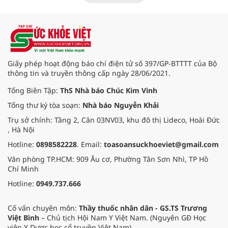
ấy, không chỉ có những món hàng
trao đổi, mà còn là không gian văn
hóa, là nơi kết nối tình người, gìn
giữ phong tục truyền thống của
đồng bào các dân tộc nơi đại ngàn
Tây Bắc.
Giấy phép hoạt động báo chí điện tử số 397/GP-BTTTT của Bộ
thông tin và truyền thông cấp ngày 28/06/2021.
Tổng Biên Tập:
ThS Nhà báo Chúc Kim Vinh
Tổng thư ký tòa soạn:
Nhà báo Nguyễn Khải
Trụ sở chính: Tầng 2, Căn 03NV03, khu đô thị Lideco, Hoài Đức
, Hà Nội
Hotline:
0898582228
. Email:
toasoansuckhoeviet@gmail.com
Văn phòng TP.HCM: 909 Âu cơ, Phường Tân Sơn Nhì, TP Hồ
Chí Minh
Hotline:
0949.737.666
Cố vấn chuyên môn:
Thầy thuốc nhân dân - GS.TS Trương
Việt Bình
– Chủ tịch Hội Nam Y Việt Nam. (Nguyên GĐ Học
viện Y Dược học cổ truyền Việt Nam).