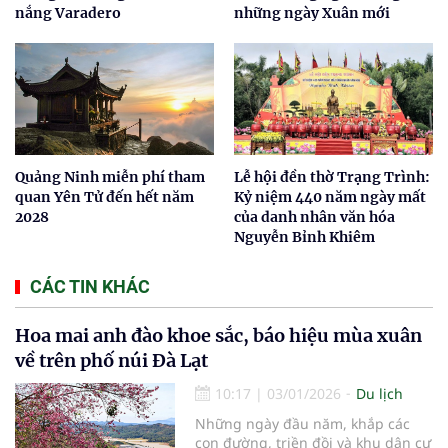
nắng Varadero
những ngày Xuân mới
Quảng Ninh miễn phí tham
Lễ hội đền thờ Trạng Trình:
quan Yên Tử đến hết năm
Kỷ niệm 440 năm ngày mất
2028
của danh nhân văn hóa
Nguyễn Bỉnh Khiêm
CÁC TIN KHÁC
Hoa mai anh đào khoe sắc, báo hiệu mùa xuân
về trên phố núi Đà Lạt
10:17
|
03/01/2026
Du lịch
Những ngày đầu năm, khắp các
con đường, triền đồi và khu dân cư