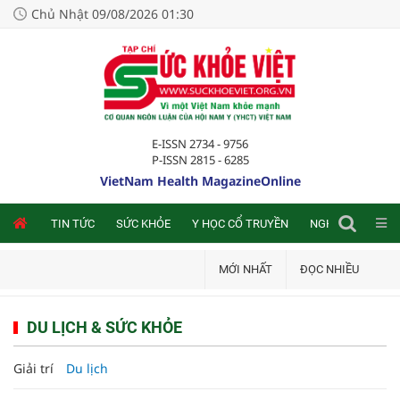
Chủ Nhật 09/08/2026 01:30
E-ISSN 2734 - 9756
P-ISSN 2815 - 6285
VietNam Health MagazineOnline
NLINE
TIN TỨC
SỨC KHỎE
Y HỌC CỔ TRUYỀN
NGHIÊN CỨU TRA
MỚI NHẤT
ĐỌC NHIỀU
DU LỊCH & SỨC KHỎE
Giải trí
Du lịch