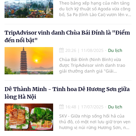
Theo bảng xếp hạng của nền tảng
ngày đầu thành lập, chúng tôi đã
du lịch kỹ thuật số Agoda vừa công
chọn xây dựng văn hóa doanh
bố, Sa Pa (tỉnh Lào Cai) vươn lên vị
nghiệp dựa trên nền tảng của
trí thứ 6 trong danh sách các
những giá trị nhân văn sâu sắc –
"Điểm đến vùng núi và thị trấn nhỏ
nơi sự tử tế và tình yêu thương là
ở châu Á năm 2025".
TripAdvisor vinh danh Chùa Bái Đính là "Điểm
kim chỉ nam cho mọi hoạt động
kinh doanh lữ hành.
đến nổi bật"
20:26
|
11/08/2025
Du lịch
Chùa Bái Đính (Ninh Bình) vừa
được TripAdvisor vinh danh trao
giải thưởng danh giá "Giải
Travellers’ Choice - Điểm đến nổi
bật với tích xanh đặc biệt".
Dê Thành Minh - Tinh hoa Dê Hương Sơn giữa
lòng Hà Nội
16:48
|
17/07/2025
Du lịch
SKV - Giữa nhịp sống hối hả của
thủ đô, có một nơi lưu giữ trọn vẹn
hương vị núi rừng Hương Sơn, nơi
từng miếng thịt dê thơm ngon như