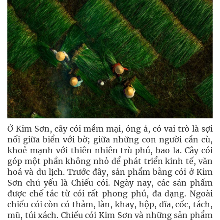
Ở Kim Sơn, cây cói mềm mại, óng ả, có vai trò là sợi
nối giữa biển với bờ; giữa những con người cần cù,
khoẻ mạnh với thiên nhiên trù phú, bao la. Cây cói
góp một phần không nhỏ để phát triển kinh tế, văn
hoá và du lịch. Trước đây, sản phẩm bằng cói ở Kim
Sơn chủ yếu là Chiếu cói. Ngày nay, các sản phẩm
được chế tác từ cói rất phong phú, đa dạng. Ngoài
chiếu cói còn có thảm, làn, khay, hộp, đĩa, cốc, tách,
mũ, túi xách. Chiếu cói Kim Sơn và những sản phẩm