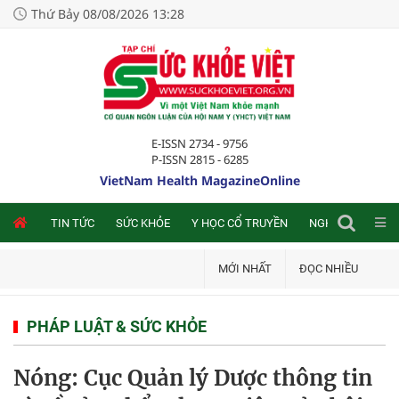
Thứ Bảy 08/08/2026 13:28
E-ISSN 2734 - 9756
P-ISSN 2815 - 6285
VietNam Health MagazineOnline
NLINE
TIN TỨC
SỨC KHỎE
Y HỌC CỔ TRUYỀN
NGHIÊN CỨU TRA
MỚI NHẤT
ĐỌC NHIỀU
PHÁP LUẬT & SỨC KHỎE
Nóng: Cục Quản lý Dược thông tin