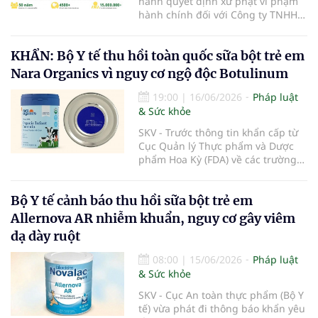
hành quyết định xử phạt vi phạm
hành chính đối với Công ty TNHH
Khớp Khỏe An Nhiên - An Dương
Vương do có hành vi cung cấp dịch
KHẨN: Bộ Y tế thu hồi toàn quốc sữa bột trẻ em
vụ khám bệnh, chữa bệnh khi chưa
được cấp giấy phép hoạt động
Nara Organics vì nguy cơ ngộ độc Botulinum
theo quy định của pháp luật.
19:00
|
16/06/2026
Pháp luật
& Sức khỏe
SKV - Trước thông tin khẩn cấp từ
Cục Quản lý Thực phẩm và Dược
phẩm Hoa Kỳ (FDA) về các trường
hợp nhiễm độc Botulinum liên
quan đến sữa bột trẻ em, Cục An
Bộ Y tế cảnh báo thu hồi sữa bột trẻ em
toàn thực phẩm (Bộ Y tế) đã liên
tiếp ban hành các công văn hỏa
Allernova AR nhiễm khuẩn, nguy cơ gây viêm
tốc yêu cầu rà soát, thu hồi triệt để
dạ dày ruột
và ngăn chặn các dòng sản phẩm
thuộc thương hiệu Nara Organics
08:00
|
15/06/2026
Pháp luật
tại thị trường Việt Nam nhằm bảo
& Sức khỏe
vệ tuyệt đối sức khỏe người tiêu
dùng.
SKV - Cục An toàn thực phẩm (Bộ Y
tế) vừa phát đi thông báo khẩn yêu