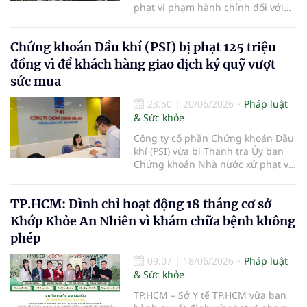
phạt vi phạm hành chính đối với
Phòng khám Đa khoa Quốc tế Ánh
Dương thuộc Công ty Cổ phần
Chứng khoán Dầu khí (PSI) bị phạt 125 triệu
Bệnh viện Ánh Dương, với tổng số
tiền 149 triệu đồng do nhiều vi
đồng vì để khách hàng giao dịch ký quỹ vượt
phạm trong hoạt động khám, chữa
sức mua
bệnh.
23:50
|
20/06/2026
Pháp luật
& Sức khỏe
Công ty cổ phần Chứng khoán Dầu
khí (PSI) vừa bị Thanh tra Ủy ban
Chứng khoán Nhà nước xử phạt vi
phạm hành chính trong lĩnh vực
chứng khoán và thị trường chứng
TP.HCM: Đình chỉ hoạt động 18 tháng cơ sở
khoán.
Khớp Khỏe An Nhiên vì khám chữa bệnh không
phép
09:07
|
18/06/2026
Pháp luật
& Sức khỏe
TP.HCM – Sở Y tế TP.HCM vừa ban