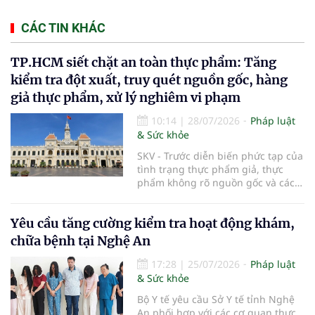
CÁC TIN KHÁC
TP.HCM siết chặt an toàn thực phẩm: Tăng
kiểm tra đột xuất, truy quét nguồn gốc, hàng
giả thực phẩm, xử lý nghiêm vi phạm
10:14
|
28/07/2026
Pháp luật
& Sức khỏe
SKV - Trước diễn biến phức tạp của
tình trạng thực phẩm giả, thực
phẩm không rõ nguồn gốc và các
vi phạm trong kinh doanh thực
phẩm, UBND TP.HCM vừa ban hành
Yêu cầu tăng cường kiểm tra hoạt động khám,
kế hoạch tăng cường bảo đảm an
toàn thực phẩm trên địa bàn năm
chữa bệnh tại Nghệ An
2026. Thành phố sẽ đẩy mạnh
thanh tra, kiểm tra đột xuất, siết
17:28
|
25/07/2026
Pháp luật
chặt quản lý tại các chợ đầu mối,
& Sức khỏe
số hóa truy xuất nguồn gốc sản
Bộ Y tế yêu cầu Sở Y tế tỉnh Nghệ
phẩm và phối hợp với lực lượng
An phối hợp với các cơ quan thực