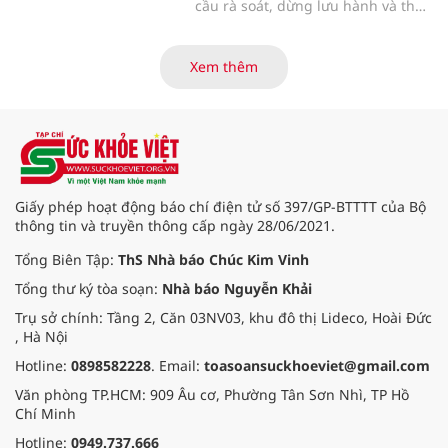
cầu rà soát, dừng lưu hành và thu
hồi ngay lập tức lô sản phẩm sữa
bột trẻ em Allernova AR do Pháp
sản xuất sau khi ghi nhận nhiều
Xem thêm
trường hợp trẻ gặp tác dụng phụ
nghiêm trọng về tiêu hóa.
Giấy phép hoạt động báo chí điện tử số 397/GP-BTTTT của Bộ
thông tin và truyền thông cấp ngày 28/06/2021.
Tổng Biên Tập:
ThS Nhà báo Chúc Kim Vinh
Tổng thư ký tòa soạn:
Nhà báo Nguyễn Khải
Trụ sở chính: Tầng 2, Căn 03NV03, khu đô thị Lideco, Hoài Đức
, Hà Nội
Hotline:
0898582228
. Email:
toasoansuckhoeviet@gmail.com
Văn phòng TP.HCM: 909 Âu cơ, Phường Tân Sơn Nhì, TP Hồ
Chí Minh
Hotline:
0949.737.666