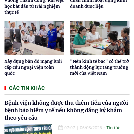
Vương Thành Công: Khi việc
Chấn chỉnh hoạt động kinh
học bắt đầu từ trải nghiệm
doanh dược liệu
thực tế
Xây dựng bản đồ mạng lưới
"Nền kinh tế bạc" có thể trở
cấp cứu ngoại viện toàn
thành động lực tăng trưởng
quốc
mới của Việt Nam
CÁC TIN KHÁC
Bệnh viện không được thu thêm tiền của người
bệnh bảo hiểm y tế nếu không đăng ký khám
theo yêu cầu
07:07
|
06/08/2026
Tin tức