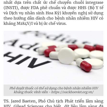
nhất dựa trên chất ức chế chuyển chuỗi integrase
(INSTI), được FDA phê chuẩn và được HHS (Bộ Y tế
và Dịch vụ nhân sinh Hoa Kỳ) khuyến nghị sử dụng
theo hướng dẫn dành cho bệnh nhân nhiễm HIV có
kháng M184V/I và bị ức chế virus.
Phê duyệt thuốc có thể sử dụng cho bệnh nhân nhiễm HIV
kháng thuốc vĩnh viễn - https://suckhoeviet.org.vn/
TS. Jared Baeten, Phó Chủ tịch Phát triển lâm sàng
HIV, Gilead Sciences cho biết, dữ liệu lâm sàng đã