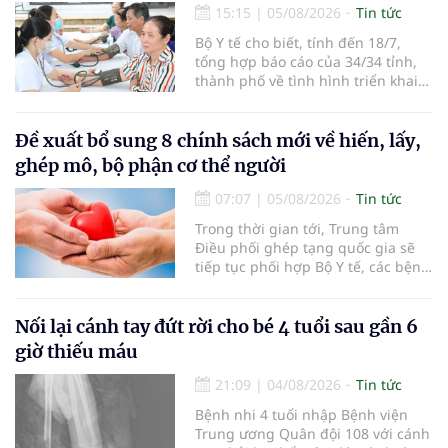
15:15
|
05/08/2026
Tin tức
Bộ Y tế cho biết, tính đến 18/7,
tổng hợp báo cáo của 34/34 tỉnh,
thành phố về tình hình triển khai
khám sức khỏe định kỳ, khám sàng
lọc miễn phí cho người dân, ghi
nhận 32.286.360 người, chiếm gần
Đề xuất bổ sung 8 chính sách mới về hiến, lấy,
30% dân số cả nước đã được khám
ghép mô, bộ phận cơ thể người
sức khỏe định kỳ năm nay.
07:07
|
05/08/2026
Tin tức
Trong thời gian tới, Trung tâm
Điều phối ghép tạng quốc gia sẽ
tiếp tục phối hợp Bộ Y tế, các bệnh
viện và các cơ quan liên quan để
mở rộng mạng lưới điều phối, tăng
cường truyền thông, hoàn thiện
Nối lại cánh tay đứt rời cho bé 4 tuổi sau gần 6
quy trình chuyên môn và hệ thống
giờ thiếu máu
pháp luật để thúc đẩy lĩnh vực
hiến và ghép mô tạng.
21:09
|
04/08/2026
Tin tức
Bệnh nhi 4 tuổi nhập Bệnh viện
Trung ương Quân đội 108 với cánh