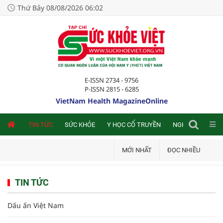
Thứ Bảy 08/08/2026 06:02
E-ISSN 2734 - 9756
P-ISSN 2815 - 6285
VietNam Health MagazineOnline
NLINE
TIN TỨC
SỨC KHỎE
Y HỌC CỔ TRUYỀN
NGHIÊN CỨU TRA
MỚI NHẤT
ĐỌC NHIỀU
TIN TỨC
Dấu ấn Việt Nam