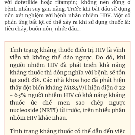
với dofetilide hoặc rifampin; không nên dùng ở
bệnh nhân suy gan nặng. Trước khi bắt đầu sử dụng
nên xét nghiệm với bệnh nhân nhiễm HBV. Một số
phản ứng bất lợi có thể xảy ra khi sử dụng thuốc là:
tiêu chảy, buồn nôn, nhức đầu…
Tình trạng kháng thuốc điều trị HIV là vĩnh
viễn và không thể đảo ngược. Do đó, khi
người nhiễm HIV đã phát triển khả năng
kháng thuốc thì đồng nghĩa với bệnh sẽ tồn
tại suốt đời. Các nhà khoa học đã phát hiện
thấy đột biến kháng M184V/I hiện diện ở 22
- 63% người nhiễm HIV có khả năng kháng
thuốc ức chế men sao chép ngược
nucleoside (NRTI) từ trước, trên nhiều phân
nhóm HIV khác nhau.
Tình trạng kháng thuốc có thể dẫn đến việc