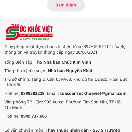
là những nội dung trọng tâm được
Xem thêm
báo cáo tại Hội thảo khoa học cập
nhật chẩn đoán và điều trị bệnh lý
tiêu hóa - gan mật vừa diễn ra
ngày 1/8 tại Bệnh viện Đại học
quốc tế Hồng Bàng.
Giấy phép hoạt động báo chí điện tử số 397/GP-BTTTT của Bộ
thông tin và truyền thông cấp ngày 28/06/2021.
Tổng Biên Tập:
ThS Nhà báo Chúc Kim Vinh
Tổng thư ký tòa soạn:
Nhà báo Nguyễn Khải
Trụ sở chính: Tầng 2, Căn 03NV03, khu đô thị Lideco, Hoài Đức
, Hà Nội
Hotline:
0898582228
. Email:
toasoansuckhoeviet@gmail.com
Văn phòng TP.HCM: 909 Âu cơ, Phường Tân Sơn Nhì, TP Hồ
Chí Minh
Hotline:
0949.737.666
Cố vấn chuyên môn:
Thầy thuốc nhân dân - GS.TS Trương