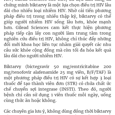
chứng minh biktarvy là một lựa chọn điều trị HIV lâu
dài cho nhiều loại nhiễm HIV. Nhờ cải tiến phương
pháp điều trị trong nhiều thập kỷ, biktarvy có thể
giúp người nhiễm HIV sống lâu hơn, khỏe mạnh
hơn. Gilead Sciences cam kết thực hiện phương
pháp tiếp cận lấy con người làm trung tâm trong
nghiên cứu điều trị HIV, không chỉ thúc đẩy những
đổi mới khoa học liên tục nhằm giải quyết các nhu
cầu sức khỏe cộng đồng mà còn tối đa hóa kết quả
lâu dài cho người nhiễm HIV.
Biktarvy (bictegravir 50 mg/emtricitabine 200
mg/tenofovir alafenamide 25 mg viên, B/F/TAF) là
một phương pháp điều trị HIV có sự kết hợp 3 loại
thuốc để tạo thành viên đơn (STR) có chứa chất ức
chế chuyển sợi integrase (INSTI). Theo đó, người
bệnh chỉ cần sử dụng 1 viên thuốc mỗi ngày, uống
cùng thức ăn hoặc không.
Các chuyên gia lưu ý, không dùng đồng thời biktarvy