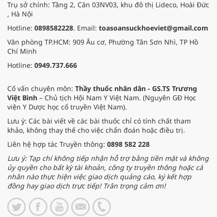
Trụ sở chính: Tầng 2, Căn 03NV03, khu đô thị Lideco, Hoài Đức
, Hà Nội
Hotline:
0898582228
. Email:
toasoansuckhoeviet@gmail.com
Văn phòng TP.HCM: 909 Âu cơ, Phường Tân Sơn Nhì, TP Hồ
Chí Minh
Hotline:
0949.737.666
Cố vấn chuyên môn:
Thầy thuốc nhân dân - GS.TS Trương
Việt Bình
– Chủ tịch Hội Nam Y Việt Nam. (Nguyên GĐ Học
viện Y Dược học cổ truyền Việt Nam).
Lưu ý: Các bài viết về các bài thuốc chỉ có tính chất tham
khảo, không thay thế cho việc chẩn đoán hoặc điều trị.
Liên hệ hợp tác Truyền thông:
0898 582 228
Lưu ý: Tạp chí không tiếp nhận hỗ trợ bằng tiền mặt và không
ủy quyền cho bất kỳ tài khoản, công ty truyền thông hoặc cá
nhân nào thực hiện việc giao dịch quảng cáo, ký kết hợp
đồng hay giao dịch trực tiếp! Trân trọng cảm ơn!