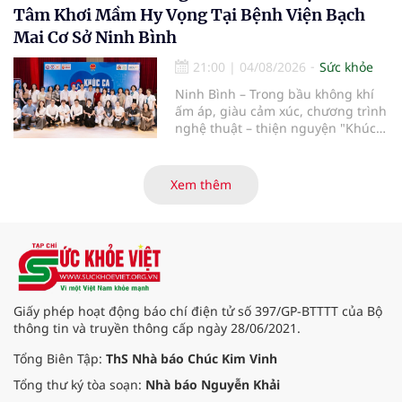
máu kéo dài, các bác sĩ đã tái lập
Tâm Khơi Mầm Hy Vọng Tại Bệnh Viện Bạch
tuần hoàn thành công sau ca vi
Mai Cơ Sở Ninh Bình
phẫu kéo dài 3 giờ.
21:00
|
04/08/2026
Sức khỏe
Ninh Bình – Trong bầu không khí
ấm áp, giàu cảm xúc, chương trình
nghệ thuật – thiện nguyện "Khúc
ca Blouse trắng" đã chính thức
khởi động hành trình năm 2026 với
điểm dừng chân đầu tiên tại Bệnh
Xem thêm
viện Bạch Mai cơ sở Ninh Bình.
Giấy phép hoạt động báo chí điện tử số 397/GP-BTTTT của Bộ
thông tin và truyền thông cấp ngày 28/06/2021.
Tổng Biên Tập:
ThS Nhà báo Chúc Kim Vinh
Tổng thư ký tòa soạn:
Nhà báo Nguyễn Khải