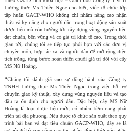
Theo
GS.TS nhà khoa học
– Giám đốc Công ty TNHH
Lương thực Ms Thiên Ngọc cho biết, việc tổ chức lớp
tập huấn GACP-WHO không chỉ nhằm nâng cao nhận
thức và kỹ năng cho người dân trong hoạt động sản xuất
dược liệu mà còn hướng tới xây dựng vùng nguyên liệu
đạt chuẩn, bền vững và có giá trị kinh tế cao. Trong thời
gian tới, chúng tôi sẽ tiếp tục phối hợp với các đơn vị
chuyên môn, hợp tác xã và người dân để mở rộng diện
tích trồng, từng bước hoàn thiện chuỗi giá trị đối với cây
MS Nữ Hoàng.
“
Chúng tôi đánh giá cao sự đồng hành của Công ty
TNHH Lương thực Ms Thiên Ngọc trong việc hỗ trợ
chuyển giao kỹ thuật, xây dựng vùng nguyên liệu và tạo
đầu ra ổn định cho người dân. Đặc biệt, cây MS Nữ
Hoàng là loại dược liệu mới, có nhiều tiềm năng phát
triển tại địa phương. Nếu được tổ chức sản xuất theo quy
trình bài bản và đạt tiêu chuẩn GACP-WHO, đây sẽ là
cơ hội để bà con nâng cao thu nhập, đồng thời góp phần