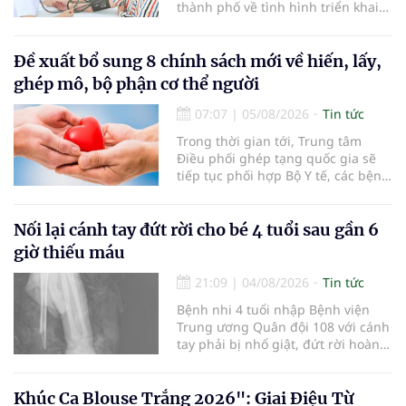
thành phố về tình hình triển khai
khám sức khỏe định kỳ, khám sàng
lọc miễn phí cho người dân, ghi
nhận 32.286.360 người, chiếm gần
Đề xuất bổ sung 8 chính sách mới về hiến, lấy,
30% dân số cả nước đã được khám
ghép mô, bộ phận cơ thể người
sức khỏe định kỳ năm nay.
07:07
|
05/08/2026
Tin tức
Trong thời gian tới, Trung tâm
Điều phối ghép tạng quốc gia sẽ
tiếp tục phối hợp Bộ Y tế, các bệnh
viện và các cơ quan liên quan để
mở rộng mạng lưới điều phối, tăng
cường truyền thông, hoàn thiện
Nối lại cánh tay đứt rời cho bé 4 tuổi sau gần 6
quy trình chuyên môn và hệ thống
giờ thiếu máu
pháp luật để thúc đẩy lĩnh vực
hiến và ghép mô tạng.
21:09
|
04/08/2026
Tin tức
Bệnh nhi 4 tuổi nhập Bệnh viện
Trung ương Quân đội 108 với cánh
tay phải bị nhổ giật, đứt rời hoàn
toàn do tai nạn giao thông. Dù
mạch máu, thần kinh bị tổn
thương nặng và thời gian thiếu
Khúc Ca Blouse Trắng 2026": Giai Điệu Từ