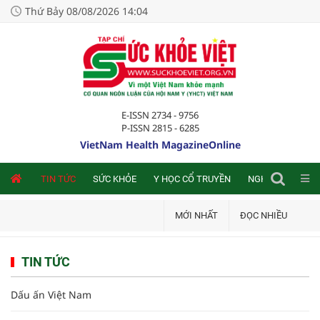
Thứ Bảy 08/08/2026 14:04
E-ISSN 2734 - 9756
P-ISSN 2815 - 6285
VietNam Health MagazineOnline
NLINE
TIN TỨC
SỨC KHỎE
Y HỌC CỔ TRUYỀN
NGHIÊN CỨU TRA
MỚI NHẤT
ĐỌC NHIỀU
TIN TỨC
Dấu ấn Việt Nam