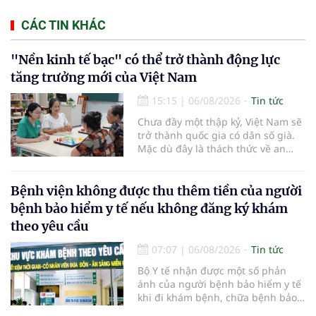
CÁC TIN KHÁC
"Nền kinh tế bạc" có thể trở thành động lực
tăng trưởng mới của Việt Nam
15:15
|
06/08/2026
Tin tức
Chưa đầy một thập kỷ, Việt Nam sẽ
trở thành quốc gia có dân số già.
Mặc dù đây là thách thức về an
sinh xã hội, tuy nhiên cũng mở ra
"nền kinh tế bạc", lĩnh vực dự báo
có giá trị hàng tỷ USD.
Bệnh viện không được thu thêm tiền của người
bệnh bảo hiểm y tế nếu không đăng ký khám
theo yêu cầu
07:07
|
06/08/2026
Tin tức
Bộ Y tế nhận được một số phản
ánh của người bệnh bảo hiểm y tế
khi đi khám bệnh, chữa bệnh bảo
hiểm y tế đúng trình tự, thủ tục