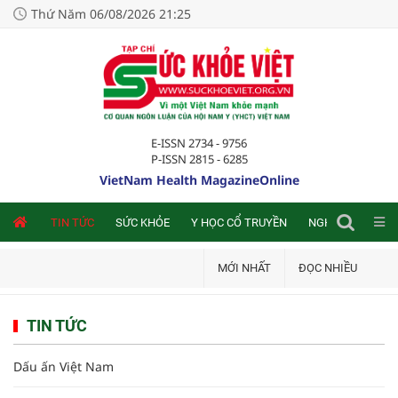
Thứ Năm 06/08/2026 21:25
E-ISSN 2734 - 9756
P-ISSN 2815 - 6285
VietNam Health MagazineOnline
NLINE
TIN TỨC
SỨC KHỎE
Y HỌC CỔ TRUYỀN
NGHIÊN CỨU TRA
MỚI NHẤT
ĐỌC NHIỀU
TIN TỨC
Dấu ấn Việt Nam