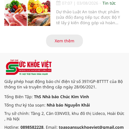
07:07
|
03/08/2026
Tin tức
Dự thảo Luật An toàn thực phẩm
(sửa đổi) đang tiếp tục được Bộ Y
tế lấy ý kiến đóng góp và hoàn
thiện với nhiều chính sách nhằm
đổi mới phương thức quản lý, tăng
cường hậu kiểm, ứng dụng chuyển
Xem thêm
đổi số, kiểm soát nguy cơ theo toàn
bộ chuỗi cung ứng và nâng cao
hiệu quả quản lý loại hình thức ăn
đường phố, bếp ăn tập thể, góp
phần nâng cao hiệu quả bảo đảm
an toàn thực phẩm trong giai đoạn
mới.
Giấy phép hoạt động báo chí điện tử số 397/GP-BTTTT của Bộ
thông tin và truyền thông cấp ngày 28/06/2021.
Tổng Biên Tập:
ThS Nhà báo Chúc Kim Vinh
Tổng thư ký tòa soạn:
Nhà báo Nguyễn Khải
Trụ sở chính: Tầng 2, Căn 03NV03, khu đô thị Lideco, Hoài Đức
, Hà Nội
Hotline:
0898582228
. Email:
toasoansuckhoeviet@gmail.com