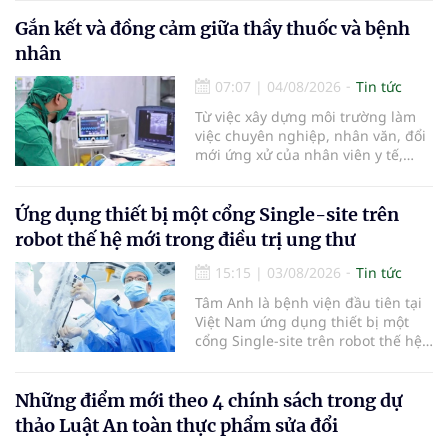
khoảng 3cm, nghi ngờ ung thư
biểu mô tế bào thận. Với khối u còn
Gắn kết và đồng cảm giữa thầy thuốc và bệnh
ở giai đoạn sớm, người bệnh được
nhân
chỉ định cắt bán phần thận phải
bằng phẫu thuật robot thay vì phải
07:07
|
04/08/2026
Tin tức
cắt bỏ toàn bộ quả thận như trước
Từ việc xây dựng môi trường làm
đây.
việc chuyên nghiệp, nhân văn, đổi
mới ứng xử của nhân viên y tế,
Bệnh viện đa khoa khu vực Phúc
Yên (tỉnh Phú Thọ) đã tạo nên sự
đồng cảm, gắn kết cao giữa thầy
Ứng dụng thiết bị một cổng Single-site trên
thuốc với bệnh nhân.
robot thế hệ mới trong điều trị ung thư
15:15
|
03/08/2026
Tin tức
Tâm Anh là bệnh viện đầu tiên tại
Việt Nam ứng dụng thiết bị một
cổng Single-site trên robot thế hệ
mới điều trị ung thư tuyến tiền liệt,
nhân đôi hiệu quả.
Những điểm mới theo 4 chính sách trong dự
thảo Luật An toàn thực phẩm sửa đổi