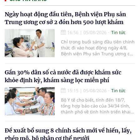
Ngày hoạt động đầu tiên, Bệnh viện Phụ sản
Trung ương cơ sở 2 đón hơn 500 lượt khám
16:56
|
05/08/2026
Tin tức
Chỉ trong buổi sáng đầu tiên chính
thức đi vào hoạt động ngày 4/8,
Bệnh viện Phụ sản Trung ương cơ
sở 2 đã tiếp đón hơn 500 lượt
người đến khám, điều trị và đón
em bé đầu tiên chào đời.
Gần 30% dân số cả nước đã được khám sức
khỏe định kỳ, khám sàng lọc miễn phí
15:15
|
05/08/2026
Tin tức
Bộ Y tế cho biết, tính đến 18/7,
tổng hợp báo cáo của 34/34 tỉnh,
thành phố về tình hình triển khai
khám sức khỏe định kỳ, khám sàng
lọc miễn phí cho người dân, ghi
nhận 32.286.360 người, chiếm gần
Đề xuất bổ sung 8 chính sách mới về hiến, lấy,
30% dân số cả nước đã được khám
ghép mô, bộ phận cơ thể người