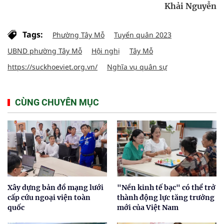
Khải Nguyễn
Tags:
Phường Tây Mỗ
Tuyển quân 2023
UBND phường Tây Mỗ
Hội nghị
Tây Mỗ
https://suckhoeviet.org.vn/
Nghĩa vụ quân sự
CÙNG CHUYÊN MỤC
Xây dựng bản đồ mạng lưới
"Nền kinh tế bạc" có thể trở
cấp cứu ngoại viện toàn
thành động lực tăng trưởng
quốc
mới của Việt Nam