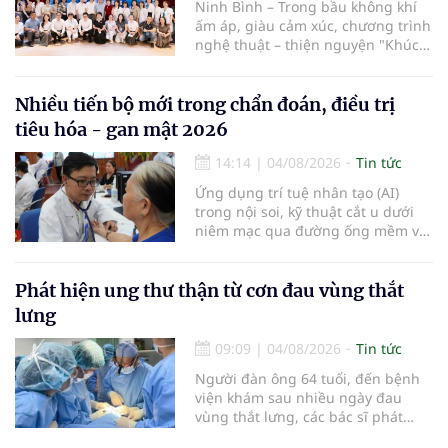
Ninh Bình – Trong bầu không khí
ấm áp, giàu cảm xúc, chương trình
nghệ thuật – thiện nguyện "Khúc
ca Blouse trắng" đã chính thức
khởi động hành trình năm 2026 với
điểm dừng chân đầu tiên tại Bệnh
Nhiều tiến bộ mới trong chẩn đoán, điều trị
viện Bạch Mai cơ sở Ninh Bình.
tiêu hóa - gan mật 2026
14:14
|
04/08/2026
Tin tức
Ứng dụng trí tuệ nhân tạo (AI)
trong nội soi, kỹ thuật cắt u dưới
niêm mạc qua đường ống mềm và
các tiến bộ mới hướng tới "chữa
khỏi chức năng" bệnh viêm gan B
là những nội dung trọng tâm được
Phát hiện ung thư thận từ cơn đau vùng thắt
báo cáo tại Hội thảo khoa học cập
lưng
nhật chẩn đoán và điều trị bệnh lý
tiêu hóa - gan mật vừa diễn ra
09:09
|
04/08/2026
Tin tức
ngày 1/8 tại Bệnh viện Đại học
Người đàn ông 64 tuổi, đến bệnh
quốc tế Hồng Bàng.
viện khám sau nhiều ngày đau
vùng thắt lưng, các bác sĩ phát
hiện khối u thận phải kích thước