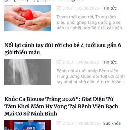
sức khỏe định kỳ năm nay.
07:07
|
05/08/2026
Tin tức
Trong thời gian tới, Trung tâm
Điều phối ghép tạng quốc gia sẽ
tiếp tục phối hợp Bộ Y tế, các bệnh
viện và các cơ quan liên quan để
mở rộng mạng lưới điều phối, tăng
cường truyền thông, hoàn thiện
Nối lại cánh tay đứt rời cho bé 4 tuổi sau gần 6
quy trình chuyên môn và hệ thống
giờ thiếu máu
pháp luật để thúc đẩy lĩnh vực
hiến và ghép mô tạng.
21:09
|
04/08/2026
Tin tức
Bệnh nhi 4 tuổi nhập Bệnh viện
Trung ương Quân đội 108 với cánh
tay phải bị nhổ giật, đứt rời hoàn
toàn do tai nạn giao thông. Dù
mạch máu, thần kinh bị tổn
thương nặng và thời gian thiếu
Khúc Ca Blouse Trắng 2026": Giai Điệu Từ
máu kéo dài, các bác sĩ đã tái lập
Tâm Khơi Mầm Hy Vọng Tại Bệnh Viện Bạch
tuần hoàn thành công sau ca vi
Mai Cơ Sở Ninh Bình
phẫu kéo dài 3 giờ.
21:00
|
04/08/2026
Sức khỏe