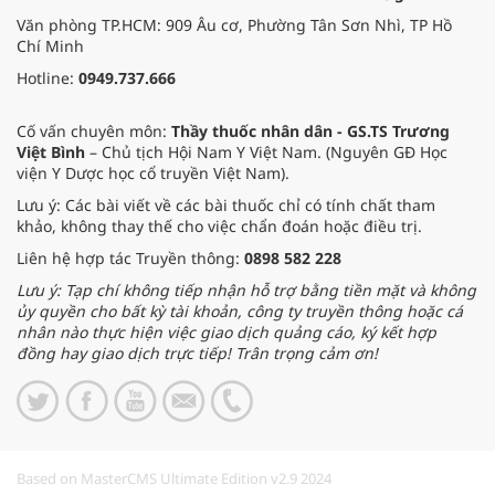
Văn phòng TP.HCM: 909 Âu cơ, Phường Tân Sơn Nhì, TP Hồ
Chí Minh
Hotline:
0949.737.666
Cố vấn chuyên môn:
Thầy thuốc nhân dân - GS.TS Trương
Việt Bình
– Chủ tịch Hội Nam Y Việt Nam. (Nguyên GĐ Học
viện Y Dược học cổ truyền Việt Nam).
Lưu ý: Các bài viết về các bài thuốc chỉ có tính chất tham
khảo, không thay thế cho việc chẩn đoán hoặc điều trị.
Liên hệ hợp tác Truyền thông:
0898 582 228
Lưu ý: Tạp chí không tiếp nhận hỗ trợ bằng tiền mặt và không
ủy quyền cho bất kỳ tài khoản, công ty truyền thông hoặc cá
nhân nào thực hiện việc giao dịch quảng cáo, ký kết hợp
đồng hay giao dịch trực tiếp! Trân trọng cảm ơn!
Based on MasterCMS Ultimate Edition v2.9 2024