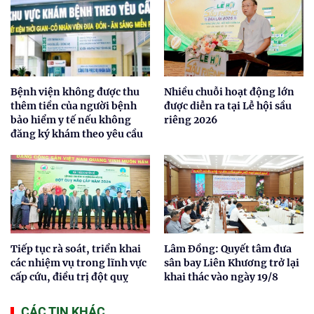
Bệnh viện không được thu
Nhiều chuỗi hoạt động lớn
thêm tiền của người bệnh
được diễn ra tại Lễ hội sầu
bảo hiểm y tế nếu không
riêng 2026
đăng ký khám theo yêu cầu
Tiếp tục rà soát, triển khai
Lâm Đồng: Quyết tâm đưa
các nhiệm vụ trong lĩnh vực
sân bay Liên Khương trở lại
cấp cứu, điều trị đột quỵ
khai thác vào ngày 19/8
CÁC TIN KHÁC