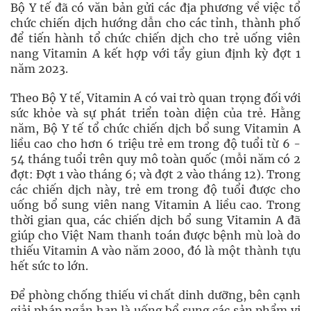
Bộ Y tế đã có văn bản gửi các địa phương về việc tổ
chức chiến dịch hướng dẫn cho các tỉnh, thành phố
để tiến hành tổ chức chiến dịch cho trẻ uống viên
nang Vitamin A kết hợp với tẩy giun định kỳ đợt 1
năm 2023.
Theo Bộ Y tế, Vitamin A có vai trò quan trọng đối với
sức khỏe và sự phát triển toàn diện của trẻ. Hằng
năm, Bộ Y tế tổ chức chiến dịch bổ sung Vitamin A
liều cao cho hơn 6 triệu trẻ em trong độ tuổi từ 6 -
54 tháng tuổi trên quy mô toàn quốc (mỗi năm có 2
đợt: Đợt 1 vào tháng 6; và đợt 2 vào tháng 12). Trong
các chiến dịch này, trẻ em trong độ tuổi được cho
uống bổ sung viên nang Vitamin A liều cao. Trong
thời gian qua, các chiến dịch bổ sung Vitamin A đã
giúp cho Việt Nam thanh toán được bệnh mù loà do
thiếu Vitamin A vào năm 2000, đó là một thành tựu
hết sức to lớn.
Để phòng chống thiếu vi chất dinh dưỡng, bên cạnh
giải pháp ngắn hạn là uống bổ sung các sản phẩm vi