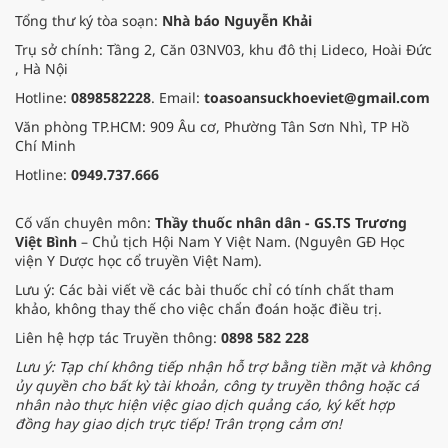
Tổng thư ký tòa soạn:
Nhà báo Nguyễn Khải
Trụ sở chính: Tầng 2, Căn 03NV03, khu đô thị Lideco, Hoài Đức
, Hà Nội
Hotline:
0898582228
. Email:
toasoansuckhoeviet@gmail.com
Văn phòng TP.HCM: 909 Âu cơ, Phường Tân Sơn Nhì, TP Hồ
Chí Minh
Hotline:
0949.737.666
Cố vấn chuyên môn:
Thầy thuốc nhân dân - GS.TS Trương
Việt Bình
– Chủ tịch Hội Nam Y Việt Nam. (Nguyên GĐ Học
viện Y Dược học cổ truyền Việt Nam).
Lưu ý: Các bài viết về các bài thuốc chỉ có tính chất tham
khảo, không thay thế cho việc chẩn đoán hoặc điều trị.
Liên hệ hợp tác Truyền thông:
0898 582 228
Lưu ý: Tạp chí không tiếp nhận hỗ trợ bằng tiền mặt và không
ủy quyền cho bất kỳ tài khoản, công ty truyền thông hoặc cá
nhân nào thực hiện việc giao dịch quảng cáo, ký kết hợp
đồng hay giao dịch trực tiếp! Trân trọng cảm ơn!