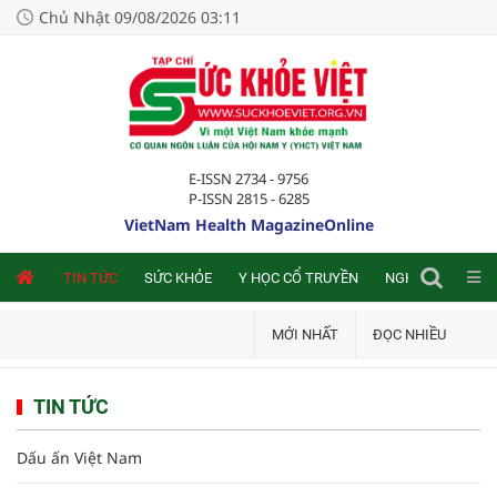
Chủ Nhật 09/08/2026 03:11
E-ISSN 2734 - 9756
P-ISSN 2815 - 6285
VietNam Health MagazineOnline
NLINE
TIN TỨC
SỨC KHỎE
Y HỌC CỔ TRUYỀN
NGHIÊN CỨU TRA
MỚI NHẤT
ĐỌC NHIỀU
TIN TỨC
Dấu ấn Việt Nam