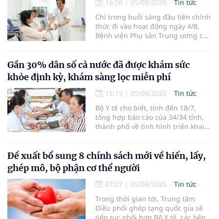
đường bay nội địa và quốc tế.
16:56
|
05/08/2026
Tin tức
Chỉ trong buổi sáng đầu tiên chính
thức đi vào hoạt động ngày 4/8,
Bệnh viện Phụ sản Trung ương cơ
sở 2 đã tiếp đón hơn 500 lượt
người đến khám, điều trị và đón
em bé đầu tiên chào đời.
Gần 30% dân số cả nước đã được khám sức
khỏe định kỳ, khám sàng lọc miễn phí
15:15
|
05/08/2026
Tin tức
Bộ Y tế cho biết, tính đến 18/7,
tổng hợp báo cáo của 34/34 tỉnh,
thành phố về tình hình triển khai
khám sức khỏe định kỳ, khám sàng
lọc miễn phí cho người dân, ghi
nhận 32.286.360 người, chiếm gần
Đề xuất bổ sung 8 chính sách mới về hiến, lấy,
30% dân số cả nước đã được khám
ghép mô, bộ phận cơ thể người
sức khỏe định kỳ năm nay.
07:07
|
05/08/2026
Tin tức
Trong thời gian tới, Trung tâm
Điều phối ghép tạng quốc gia sẽ
tiếp tục phối hợp Bộ Y tế, các bệnh