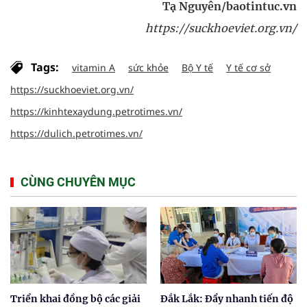
Tạ Nguyên/baotintuc.vn
https://suckhoeviet.org.vn/
Tags:
vitamin A
sức khỏe
Bộ Y tế
Y tế cơ sở
https://suckhoeviet.org.vn/
https://kinhtexaydung.petrotimes.vn/
https://dulich.petrotimes.vn/
CÙNG CHUYÊN MỤC
Triển khai đồng bộ các giải
Đắk Lắk: Đẩy nhanh tiến độ