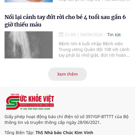
viện và các cơ quan liên quan để
mở rộng mạng lưới điều phối, tăng
cường truyền thông, hoàn thiện
Nối lại cánh tay đứt rời cho bé 4 tuổi sau gần 6
quy trình chuyên môn và hệ thống
giờ thiếu máu
pháp luật để thúc đẩy lĩnh vực
hiến và ghép mô tạng.
21:09
|
04/08/2026
Tin tức
Bệnh nhi 4 tuổi nhập Bệnh viện
Trung ương Quân đội 108 với cánh
tay phải bị nhổ giật, đứt rời hoàn
toàn do tai nạn giao thông. Dù
mạch máu, thần kinh bị tổn
thương nặng và thời gian thiếu
Xem thêm
máu kéo dài, các bác sĩ đã tái lập
tuần hoàn thành công sau ca vi
phẫu kéo dài 3 giờ.
Giấy phép hoạt động báo chí điện tử số 397/GP-BTTTT của Bộ
thông tin và truyền thông cấp ngày 28/06/2021.
Tổng Biên Tập:
ThS Nhà báo Chúc Kim Vinh