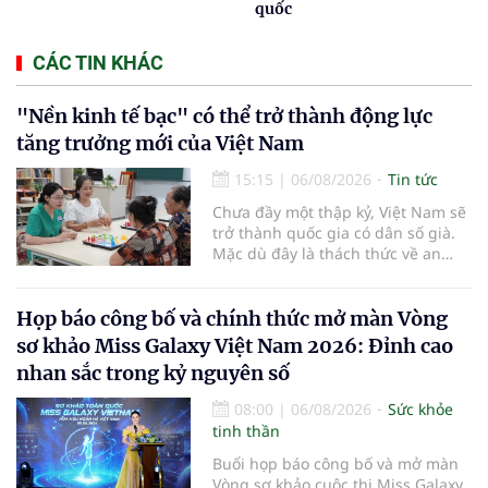
quốc
CÁC TIN KHÁC
"Nền kinh tế bạc" có thể trở thành động lực
tăng trưởng mới của Việt Nam
15:15
|
06/08/2026
Tin tức
Chưa đầy một thập kỷ, Việt Nam sẽ
trở thành quốc gia có dân số già.
Mặc dù đây là thách thức về an
sinh xã hội, tuy nhiên cũng mở ra
"nền kinh tế bạc", lĩnh vực dự báo
có giá trị hàng tỷ USD.
Họp báo công bố và chính thức mở màn Vòng
sơ khảo Miss Galaxy Việt Nam 2026: Đỉnh cao
nhan sắc trong kỷ nguyên số
08:00
|
06/08/2026
Sức khỏe
tinh thần
Buổi họp báo công bố và mở màn
Vòng sơ khảo cuộc thi Miss Galaxy