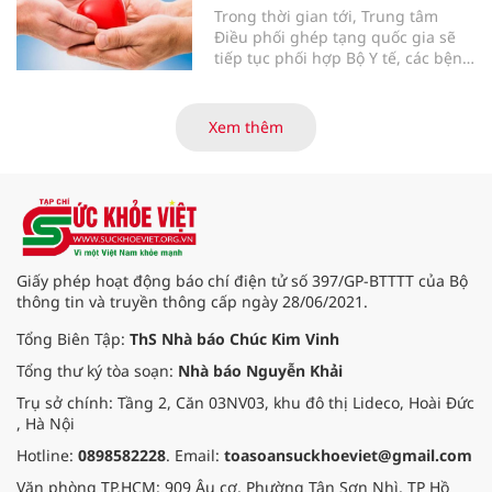
Trong thời gian tới, Trung tâm
Điều phối ghép tạng quốc gia sẽ
tiếp tục phối hợp Bộ Y tế, các bệnh
viện và các cơ quan liên quan để
mở rộng mạng lưới điều phối, tăng
cường truyền thông, hoàn thiện
Xem thêm
quy trình chuyên môn và hệ thống
pháp luật để thúc đẩy lĩnh vực
hiến và ghép mô tạng.
Giấy phép hoạt động báo chí điện tử số 397/GP-BTTTT của Bộ
thông tin và truyền thông cấp ngày 28/06/2021.
Tổng Biên Tập:
ThS Nhà báo Chúc Kim Vinh
Tổng thư ký tòa soạn:
Nhà báo Nguyễn Khải
Trụ sở chính: Tầng 2, Căn 03NV03, khu đô thị Lideco, Hoài Đức
, Hà Nội
Hotline:
0898582228
. Email:
toasoansuckhoeviet@gmail.com
Văn phòng TP.HCM: 909 Âu cơ, Phường Tân Sơn Nhì, TP Hồ