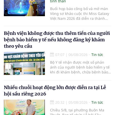
tinh thần
Buổi họp báo công bố và mở màn
Vòng sơ khảo cuộc thi Miss Galaxy
Việt Nam 2026 đã diễn ra thành
công rực rỡ. Sự kiện đánh dấu sự
khởi đầu của một đấu trường nhan
Bệnh viện không được thu thêm tiền của người
sắc quy mô, khác biệt và tiên
phong – nơi tôn vinh vẻ đẹp thời
bệnh bảo hiểm y tế nếu không đăng ký khám
đại mới kết hợp giữa Tri thức, Bản
theo yêu cầu
lĩnh, Văn hóa và Công nghệ số
07:07
|
06/08/2026
Tin tức
Bộ Y tế nhận được một số phản
ánh của người bệnh bảo hiểm y tế
khi đi khám bệnh, chữa bệnh bảo
hiểm y tế đúng trình tự, thủ tục
quy định, không đăng ký khám
bệnh, chữa bệnh theo yêu cầu
Nhiều chuỗi hoạt động lớn được diễn ra tại Lễ
nhưng vẫn phải nộp thêm các chi
hội sầu riêng 2026
phí khám bệnh, chữa bệnh ngoài
phần cùng chi trả.
20:32
|
05/08/2026
Tin tức
Chiều 5/8, tại phường Buôn Ma
Thuột, Ban tổ chức Lễ hội Sầu