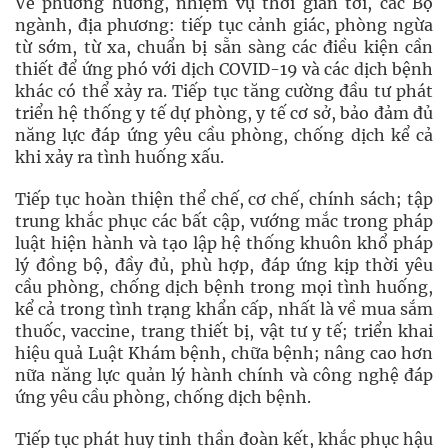
Về phương hướng, nhiệm vụ thời gian tới, các Bộ
ngành, địa phương: tiếp tục cảnh giác, phòng ngừa
từ sớm, từ xa, chuẩn bị sẵn sàng các điều kiện cần
thiết để ứng phó với dịch COVID-19 và các dịch bệnh
khác có thể xảy ra. Tiếp tục tăng cường đầu tư phát
triển hệ thống y tế dự phòng, y tế cơ sở, bảo đảm đủ
năng lực đáp ứng yêu cầu phòng, chống dịch kể cả
khi xảy ra tình huống xấu.
Tiếp tục hoàn thiện thể chế, cơ chế, chính sách; tập
trung khắc phục các bất cập, vướng mắc trong pháp
luật hiện hành và tạo lập hệ thống khuôn khổ pháp
lý đồng bộ, đầy đủ, phù hợp, đáp ứng kịp thời yêu
cầu phòng, chống dịch bệnh trong mọi tình huống,
kể cả trong tình trạng khẩn cấp, nhất là về mua sắm
thuốc, vaccine, trang thiết bị, vật tư y tế; triển khai
hiệu quả Luật Khám bệnh, chữa bệnh; nâng cao hơn
nữa năng lực quản lý hành chính và công nghệ đáp
ứng yêu cầu phòng, chống dịch bệnh.
Tiếp tục phát huy tinh thần đoàn kết, khắc phục hậu