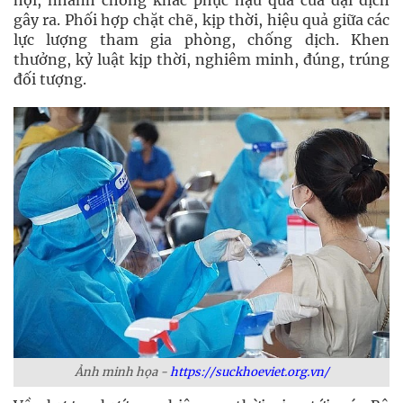
hội, nhanh chóng khắc phục hậu quả của đại dịch
gây ra. Phối hợp chặt chẽ, kịp thời, hiệu quả giữa các
lực lượng tham gia phòng, chống dịch. Khen
thưởng, kỷ luật kịp thời, nghiêm minh, đúng, trúng
đối tượng.
Ảnh minh họa -
https://suckhoeviet.org.vn/