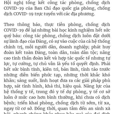
Hội nghị tổng kết công tác phòng, chống dịch
COVID-19 của Ban Chỉ đạo quốc gia phòng, chống
dịch COVID-19 trực tuyến với các địa phương.
Theo thông báo, thực tiễn phòng, chống dịch
COVID-19 để lại những bài học kinh nghiệm hết sức
quý báu: công tác phòng, chống dịch luôn đặt dưới
sự lãnh đạo của Đảng, có sự vào cuộc của cả hệ thống
chính trị, mỗi người dân, doanh nghiệp; phát huy
đoàn kết toàn Đảng, toàn dân, toàn dân tộc; nâng
cao tinh thần đoàn kết và hợp tác quốc tế nhưng tự
lực, tự cường, tự chủ vẫn là yếu tố quyết định. Phải
hết sức bình tĩnh, kiên trì, bản lĩnh, tỉnh táo trước
những diễn biến phức tạp, những thời khắc khó
khăn; sáng suốt, linh hoạt đưa ra các giải pháp phù
hợp, sát tình hình, khả thi, hiệu quả. Năng lực của
hệ thống y tế, trong đó y tế dự phòng, y tế cơ sở
luôn ở mức cao hơn bình thường, khi chưa có dịch
bệnh; triển khai phòng, chống dịch từ sớm, từ xa,
ngay từ cơ sở. Đồng thời, quan tâm đến an sinh xã