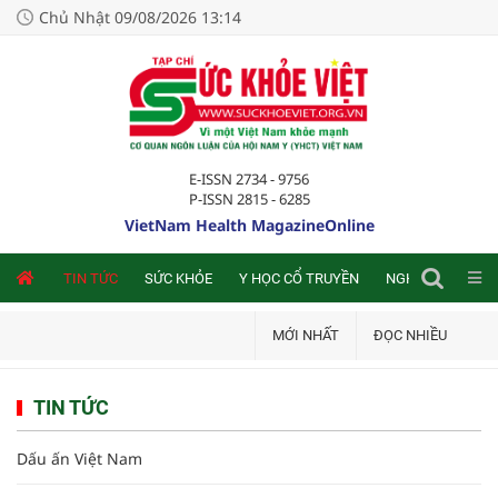
Chủ Nhật 09/08/2026 13:14
E-ISSN 2734 - 9756
P-ISSN 2815 - 6285
VietNam Health MagazineOnline
NLINE
TIN TỨC
SỨC KHỎE
Y HỌC CỔ TRUYỀN
NGHIÊN CỨU TRA
MỚI NHẤT
ĐỌC NHIỀU
TIN TỨC
Dấu ấn Việt Nam