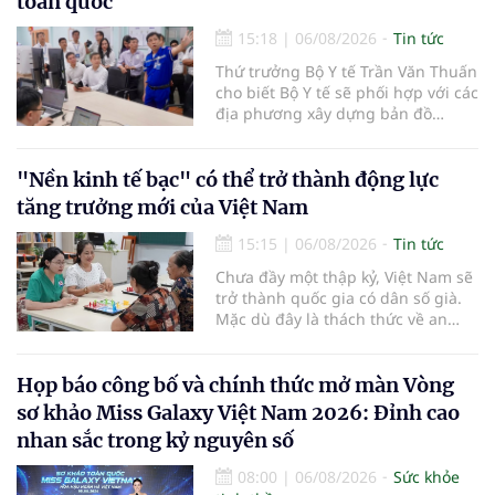
toàn quốc
15:18
|
06/08/2026
Tin tức
Thứ trưởng Bộ Y tế Trần Văn Thuấn
cho biết Bộ Y tế sẽ phối hợp với các
địa phương xây dựng bản đồ
mạng lưới cấp cứu ngoại viện,
đồng thời chuẩn hóa đào tạo, hoàn
thiện cơ chế tài chính và đa dạng
"Nền kinh tế bạc" có thể trở thành động lực
hóa phương tiện nhằm nâng cao
tăng trưởng mới của Việt Nam
năng lực cấp cứu trước viện trên
phạm vi cả nước.
15:15
|
06/08/2026
Tin tức
Chưa đầy một thập kỷ, Việt Nam sẽ
trở thành quốc gia có dân số già.
Mặc dù đây là thách thức về an
sinh xã hội, tuy nhiên cũng mở ra
"nền kinh tế bạc", lĩnh vực dự báo
có giá trị hàng tỷ USD.
Họp báo công bố và chính thức mở màn Vòng
sơ khảo Miss Galaxy Việt Nam 2026: Đỉnh cao
nhan sắc trong kỷ nguyên số
08:00
|
06/08/2026
Sức khỏe