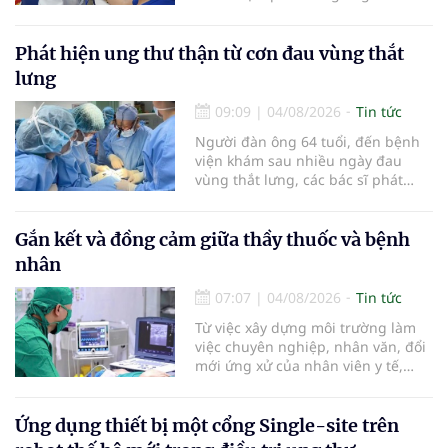
các tiến bộ mới hướng tới "chữa
khỏi chức năng" bệnh viêm gan B
là những nội dung trọng tâm được
Phát hiện ung thư thận từ cơn đau vùng thắt
báo cáo tại Hội thảo khoa học cập
lưng
nhật chẩn đoán và điều trị bệnh lý
tiêu hóa - gan mật vừa diễn ra
09:09
|
04/08/2026
Tin tức
ngày 1/8 tại Bệnh viện Đại học
Người đàn ông 64 tuổi, đến bệnh
quốc tế Hồng Bàng.
viện khám sau nhiều ngày đau
vùng thắt lưng, các bác sĩ phát
hiện khối u thận phải kích thước
khoảng 3cm, nghi ngờ ung thư
biểu mô tế bào thận. Với khối u còn
Gắn kết và đồng cảm giữa thầy thuốc và bệnh
ở giai đoạn sớm, người bệnh được
nhân
chỉ định cắt bán phần thận phải
bằng phẫu thuật robot thay vì phải
07:07
|
04/08/2026
Tin tức
cắt bỏ toàn bộ quả thận như trước
Từ việc xây dựng môi trường làm
đây.
việc chuyên nghiệp, nhân văn, đổi
mới ứng xử của nhân viên y tế,
Bệnh viện đa khoa khu vực Phúc
Yên (tỉnh Phú Thọ) đã tạo nên sự
đồng cảm, gắn kết cao giữa thầy
Ứng dụng thiết bị một cổng Single-site trên
thuốc với bệnh nhân.