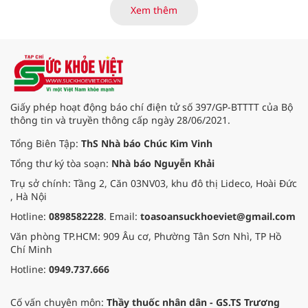
động thể lực; Khuyến cáo hoạt
Xem thêm
động thể lực phù hợp theo nhóm
đối tượng; Hướng dẫn an toàn
trong hoạt động thể lực; Hướng
dẫn tổ chức tăng cường hoạt động
thể lực.
Giấy phép hoạt động báo chí điện tử số 397/GP-BTTTT của Bộ
thông tin và truyền thông cấp ngày 28/06/2021.
Tổng Biên Tập:
ThS Nhà báo Chúc Kim Vinh
Tổng thư ký tòa soạn:
Nhà báo Nguyễn Khải
Trụ sở chính: Tầng 2, Căn 03NV03, khu đô thị Lideco, Hoài Đức
, Hà Nội
Hotline:
0898582228
. Email:
toasoansuckhoeviet@gmail.com
Văn phòng TP.HCM: 909 Âu cơ, Phường Tân Sơn Nhì, TP Hồ
Chí Minh
Hotline:
0949.737.666
Cố vấn chuyên môn:
Thầy thuốc nhân dân - GS.TS Trương