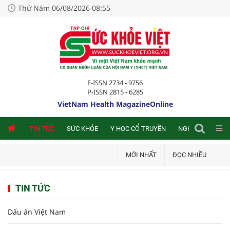
Thứ Năm 06/08/2026 08:55
E-ISSN 2734 - 9756
P-ISSN 2815 - 6285
VietNam Health MagazineOnline
NLINE
TIN TỨC
SỨC KHỎE
Y HỌC CỔ TRUYỀN
NGHIÊN CỨU TRA
MỚI NHẤT
ĐỌC NHIỀU
TIN TỨC
Dấu ấn Việt Nam