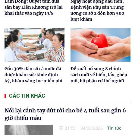
Lâm Đồng: Quyết tâm đưa
Ngày hoạt động đầu tiên,
sân bay Liên Khương trở lại
Bệnh viện Phụ sản Trung
khai thác vào ngày 19/8
ương cơ sở 2 đón hơn 500
lượt khám
Gần 30% dân số cả nước đã
Đề xuất bổ sung 8 chính
được khám sức khỏe định
sách mới về hiến, lấy, ghép
kỳ, khám sàng lọc miễn phí
mô, bộ phận cơ thể người
CÁC TIN KHÁC
Nối lại cánh tay đứt rời cho bé 4 tuổi sau gần 6
giờ thiếu máu
21:09
|
04/08/2026
Tin tức