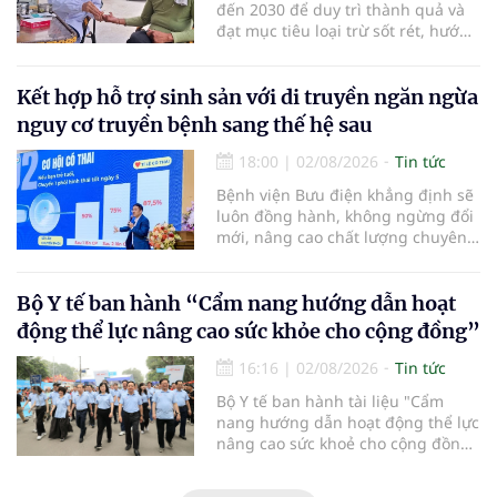
đến 2030 để duy trì thành quả và
an toàn thực phẩm trong giai đoạn
đạt mục tiêu loại trừ sốt rét, hướng
mới.
tới công nhận của WHO vào năm
2030.
Kết hợp hỗ trợ sinh sản với di truyền ngăn ngừa
nguy cơ truyền bệnh sang thế hệ sau
18:00
|
02/08/2026
Tin tức
Bệnh viện Bưu điện khẳng định sẽ
luôn đồng hành, không ngừng đổi
mới, nâng cao chất lượng chuyên
môn và dịch vụ để biến những
điều tưởng chừng “không thể”
thành “có thể”, giúp ngày càng
Bộ Y tế ban hành “Cẩm nang hướng dẫn hoạt
nhiều gia đình vô sinh, hiếm muộn
động thể lực nâng cao sức khỏe cho cộng đồng”
sớm tìm được hạnh phúc trọn vẹn,
đón con yêu khỏe mạnh chào đời.
16:16
|
02/08/2026
Tin tức
Bộ Y tế ban hành tài liệu "Cẩm
nang hướng dẫn hoạt động thể lực
nâng cao sức khoẻ cho cộng đồng"
được biên soạn với 4 nội dung
chính: Thông tin chung về hoạt