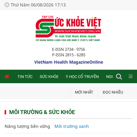
Thứ Năm 06/08/2026 17:13
E-ISSN 2734 - 9756
P-ISSN 2815 - 6285
VietNam Health MagazineOnline
NLINE
TIN TỨC
SỨC KHỎE
Y HỌC CỔ TRUYỀN
NGHIÊN CỨU TRA
MỚI NHẤT
ĐỌC NHIỀU
MÔI TRƯỜNG & SỨC KHỎE
Năng lượng bền vững
Môi trường xanh