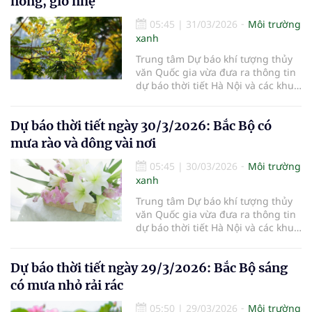
nóng, gió nhẹ
05:45
|
31/03/2026
Môi trường
xanh
Trung tâm Dự báo khí tượng thủy
văn Quốc gia vừa đưa ra thông tin
dự báo thời tiết Hà Nội và các khu
vực khác trên cả nước ngày
31/3/2026.
Dự báo thời tiết ngày 30/3/2026: Bắc Bộ có
mưa rào và dông vài nơi
05:45
|
30/03/2026
Môi trường
xanh
Trung tâm Dự báo khí tượng thủy
văn Quốc gia vừa đưa ra thông tin
dự báo thời tiết Hà Nội và các khu
vực khác trên cả nước ngày
30/3/2026.
Dự báo thời tiết ngày 29/3/2026: Bắc Bộ sáng
có mưa nhỏ rải rác
05:50
|
29/03/2026
Môi trường