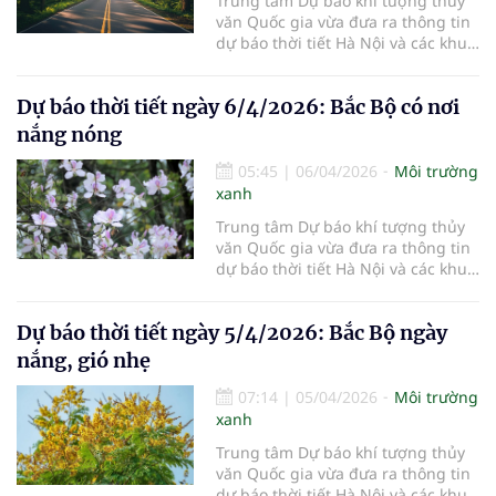
Trung tâm Dự báo khí tượng thủy
văn Quốc gia vừa đưa ra thông tin
dự báo thời tiết Hà Nội và các khu
vực khác trên cả nước ngày
7/4/2026.
Dự báo thời tiết ngày 6/4/2026: Bắc Bộ có nơi
nắng nóng
05:45
|
06/04/2026
Môi trường
xanh
Trung tâm Dự báo khí tượng thủy
văn Quốc gia vừa đưa ra thông tin
dự báo thời tiết Hà Nội và các khu
vực khác trên cả nước ngày
6/4/2026.
Dự báo thời tiết ngày 5/4/2026: Bắc Bộ ngày
nắng, gió nhẹ
07:14
|
05/04/2026
Môi trường
xanh
Trung tâm Dự báo khí tượng thủy
văn Quốc gia vừa đưa ra thông tin
dự báo thời tiết Hà Nội và các khu