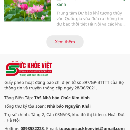
xanh
Trung tâm Dự báo khí tượng thủy
văn Quốc gia vừa đưa ra thông tin
dự báo thời tiết Hà Nội và các khu
vực khác trên cả nước ngày
29/3/2026.
Xem thêm
Giấy phép hoạt động báo chí điện tử số 397/GP-BTTTT của Bộ
thông tin và truyền thông cấp ngày 28/06/2021.
Tổng Biên Tập:
ThS Nhà báo Chúc Kim Vinh
Tổng thư ký tòa soạn:
Nhà báo Nguyễn Khải
Trụ sở chính: Tầng 2, Căn 03NV03, khu đô thị Lideco, Hoài Đức
, Hà Nội
Hotline:
0898582228
. Email:
toasoansuckhoeviet@gmail.com