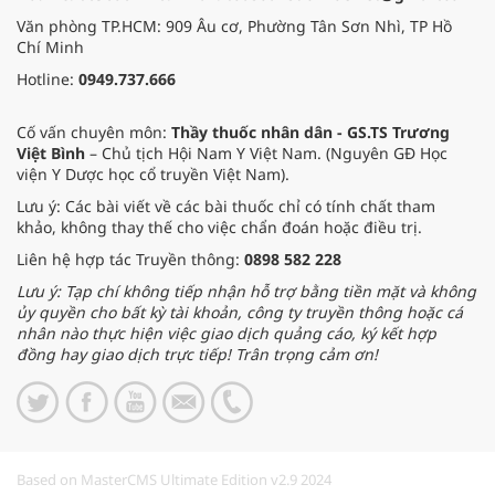
Văn phòng TP.HCM: 909 Âu cơ, Phường Tân Sơn Nhì, TP Hồ
Chí Minh
Hotline:
0949.737.666
Cố vấn chuyên môn:
Thầy thuốc nhân dân - GS.TS Trương
Việt Bình
– Chủ tịch Hội Nam Y Việt Nam. (Nguyên GĐ Học
viện Y Dược học cổ truyền Việt Nam).
Lưu ý: Các bài viết về các bài thuốc chỉ có tính chất tham
khảo, không thay thế cho việc chẩn đoán hoặc điều trị.
Liên hệ hợp tác Truyền thông:
0898 582 228
Lưu ý: Tạp chí không tiếp nhận hỗ trợ bằng tiền mặt và không
ủy quyền cho bất kỳ tài khoản, công ty truyền thông hoặc cá
nhân nào thực hiện việc giao dịch quảng cáo, ký kết hợp
đồng hay giao dịch trực tiếp! Trân trọng cảm ơn!
Based on MasterCMS Ultimate Edition v2.9 2024