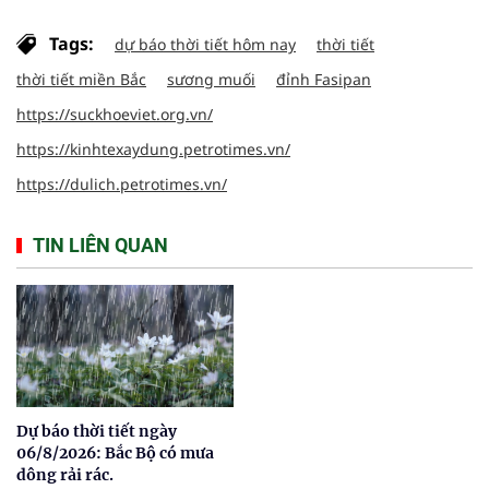
Tags:
dự báo thời tiết hôm nay
thời tiết
thời tiết miền Bắc
sương muối
đỉnh Fasipan
https://suckhoeviet.org.vn/
https://kinhtexaydung.petrotimes.vn/
https://dulich.petrotimes.vn/
TIN LIÊN QUAN
Dự báo thời tiết ngày
06/8/2026: Bắc Bộ có mưa
dông rải rác.