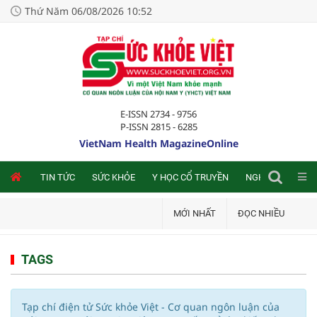
Thứ Năm 06/08/2026 10:52
E-ISSN 2734 - 9756
P-ISSN 2815 - 6285
VietNam Health MagazineOnline
NLINE
TIN TỨC
SỨC KHỎE
Y HỌC CỔ TRUYỀN
NGHIÊN CỨU TRA
MỚI NHẤT
ĐỌC NHIỀU
TAGS
Tạp chí điện tử Sức khỏe Việt - Cơ quan ngôn luận của