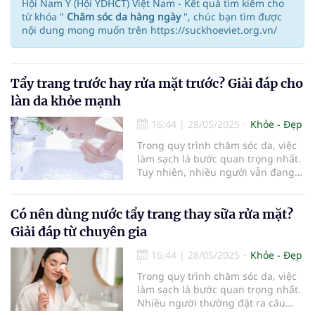
Hội Nam Y (Hội YDHCT) Việt Nam - Kết quả tìm kiếm cho
từ khóa "
Chăm sóc da hàng ngày
", chúc bạn tìm được
nội dung mong muốn trên https://suckhoeviet.org.vn/
Tẩy trang trước hay rửa mặt trước? Giải đáp cho
làn da khỏe mạnh
16:44
|
28/05/2025
Khỏe - Đẹp
Trong quy trình chăm sóc da, việc
làm sạch là bước quan trọng nhất.
Tuy nhiên, nhiều người vẫn đang
băn khoăn về thứ tự làm sạch: tẩy
trang trước hay rửa mặt trước? Bài
viết này sẽ giúp bạn hiểu rõ hơn về
Có nên dùng nước tẩy trang thay sữa rửa mặt?
quy trình làm sạch da và hướng
Giải đáp từ chuyên gia
dẫn cách thực hiện đúng để có
được làn da khỏe mạnh, rạng rỡ.
16:44
|
28/05/2025
Khỏe - Đẹp
Trong quy trình chăm sóc da, việc
làm sạch là bước quan trọng nhất.
Nhiều người thường đặt ra câu