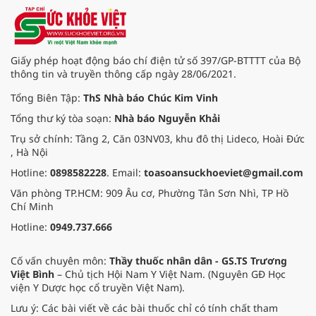
tẩy trang, ngay cả khi bạn không
sử dụng mỹ phẩm, và hướng dẫn
cách chăm sóc da hiệu quả.
Giấy phép hoạt động báo chí điện tử số 397/GP-BTTTT của Bộ
thông tin và truyền thông cấp ngày 28/06/2021.
Tổng Biên Tập:
ThS Nhà báo Chúc Kim Vinh
Tổng thư ký tòa soạn:
Nhà báo Nguyễn Khải
Trụ sở chính: Tầng 2, Căn 03NV03, khu đô thị Lideco, Hoài Đức
, Hà Nội
Hotline:
0898582228
. Email:
toasoansuckhoeviet@gmail.com
Văn phòng TP.HCM: 909 Âu cơ, Phường Tân Sơn Nhì, TP Hồ
Chí Minh
Hotline:
0949.737.666
Cố vấn chuyên môn:
Thầy thuốc nhân dân - GS.TS Trương
Việt Bình
– Chủ tịch Hội Nam Y Việt Nam. (Nguyên GĐ Học
viện Y Dược học cổ truyền Việt Nam).
Lưu ý: Các bài viết về các bài thuốc chỉ có tính chất tham