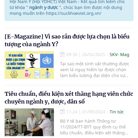
Hội Nam Y (Hội YDHCT) Việt Nam - Kết quả tìm kiếm cho
từ khóa "
ngành y dược
", chúc bạn tìm được nội dung
mong muốn trên https://suckhoeviet.org.vn/
[E-Magazine] Vì sao rắn được lựa chọn là biểu
tượng của ngành Y?
09:30
|
26/02/2025
SKV- Mag
Tại sao một sinh vật thường được
xem là nguy hiểm lại được chọn
làm biểu tượng đại diện cho sự
cứu chữa và sức khỏe? Hãy cùng
khám phá những thông tin thú vị
trong bài viết sau.
Tiêu chuẩn, điều kiện xét thăng hạng viên chức
chuyên ngành y, dược, dân số
11:24
|
01/09/2024
Tin tức
Bộ Y tế ban hành Thông tư
11/2024/TT-BYT quy định cụ thể
tiêu chuẩn, điều kiện xét thăng