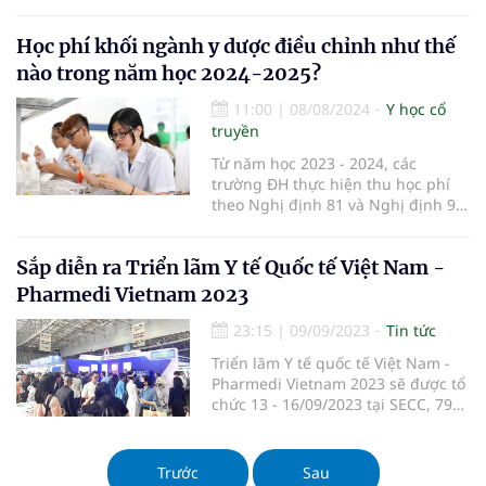
hạng chức danh nghề nghiệp viên
chức chuyên ngành y, dược, dân
số.
Học phí khối ngành y dược điều chỉnh như thế
nào trong năm học 2024-2025?
11:00
|
08/08/2024
Y học cổ
truyền
Từ năm học 2023 - 2024, các
trường ĐH thực hiện thu học phí
theo Nghị định 81 và Nghị định 97
của chính phủ nên học phí cao
hơn so với thời điểm trước.
Sắp diễn ra Triển lãm Y tế Quốc tế Việt Nam -
Pharmedi Vietnam 2023
23:15
|
09/09/2023
Tin tức
Triển lãm Y tế quốc tế Việt Nam -
Pharmedi Vietnam 2023 sẽ được tổ
chức 13 - 16/09/2023 tại SECC, 799
Nguyễn Văn Linh, quận 7, thành
phố Hồ Chí Minh.
Trước
Sau