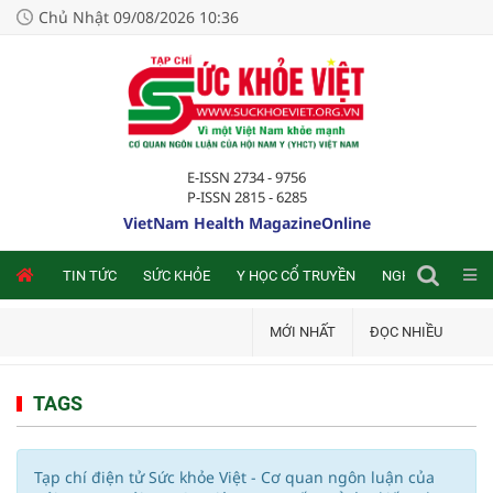
Chủ Nhật 09/08/2026 10:36
E-ISSN 2734 - 9756
P-ISSN 2815 - 6285
VietNam Health MagazineOnline
NLINE
TIN TỨC
SỨC KHỎE
Y HỌC CỔ TRUYỀN
NGHIÊN CỨU TRA
MỚI NHẤT
ĐỌC NHIỀU
TAGS
Tạp chí điện tử Sức khỏe Việt - Cơ quan ngôn luận của