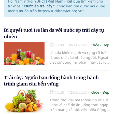
Hội Nam Y (Hội YDHCT) Việt Nam - Kết quả tìm kiếm cho
từ khóa "
Nước ép trái cây
", chúc bạn tìm được nội dung
mong muốn trên https://suckhoeviet.org.vn/
Bí quyết tươi trẻ làn da với nước ép trái cây tự
nhiên
15:08
|
30/11/2025
Khỏe - Đẹp
Làn da khỏe mạnh và rạng rỡ luôn
là ước mơ của nhiều người. Ngoài
việc sử dụng mỹ phẩm hay các loại
kem chống lão hóa, chế độ dinh
dưỡng và các loại đồ uống tự
nhiên đóng vai trò quan trọng
Trái cây: Người bạn đồng hành trong hành
trong việc cải thiện và duy trì vẻ
trình giảm cân bền vững
đẹp của làn da. Một trong những
giải pháp đơn giản và hiệu quả
15:28
|
12/09/2025
Khỏe - Đẹp
nhất chính là bổ sung nước ép trái
Trong thời đại mà thông tin về sức
cây tươi vào thực đơn hằng ngày.
khỏe và chế độ ăn uống tràn ngập
trên mạng xã hội, việc hiểu đúng