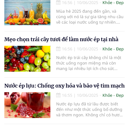
cơ thể duy trì sức khỏe và năng
16:56
|
10/06/2025
Khỏe - Đẹp
lượng. Trong bài viết này, chúng ta
Mùa hè 2025 đang đến gần, và
sẽ cùng khám phá những công
cùng với nó là sự gia tăng nhu cầu
thức nước ép hỗn hợp trái cây tươi
về các loại nước uống tự nhiên.
đơn giản, dễ làm và đầy dinh
Trong bối cảnh mọi người ngày
dưỡng.
càng chú trọng đến sức khỏe và lối
sống lành mạnh, nước uống tự
Mẹo chọn trái cây tươi để làm nước ép tại nhà
nhiên không chỉ giúp giải khát mà
16:56
|
10/06/2025
Khỏe - Đẹp
còn mang lại nhiều lợi ích cho sức
khỏe. Bài viết này sẽ khám phá
Nước ép trái cây không chỉ là một
những xu hướng nước uống tự
thức uống ngon miệng mà còn
nhiên nổi bật trong mùa hè 2025,
mang lại nhiều lợi ích cho sức
từ nước detox đến nước ép trái cây
khỏe. Nó cung cấp vitamin, khoáng
tươi mát.
chất và chất chống oxy hóa, giúp
tăng cường hệ miễn dịch, cải thiện
Nước ép lựu: Chống oxy hóa và bảo vệ tim mạch
tiêu hóa và làm đẹp da. Tuy nhiên,
16:55
|
10/06/2025
Khỏe - Đẹp
để có được những ly nước ép thơm
ngon và bổ dưỡng, việc chọn trái
Nước ép lựu đã từ lâu được biết
cây tươi ngon là rất quan trọng.
đến như một thức uống bổ dưỡng
Trong bài viết này, chúng ta sẽ
và thơm ngon. Không chỉ có hương
cùng khám phá những mẹo chọn
vị hấp dẫn, nước ép lựu còn mang
trái cây tươi để làm nước ép tại
lại nhiều lợi ích cho sức khỏe, đặc
nhà.