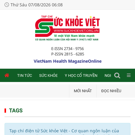
Thứ Sáu 07/08/2026 06:08
E-ISSN 2734 - 9756
P-ISSN 2815 - 6285
VietNam Health MagazineOnline
NLINE
TIN TỨC
SỨC KHỎE
Y HỌC CỔ TRUYỀN
NGHIÊN CỨU TRA
MỚI NHẤT
ĐỌC NHIỀU
TAGS
Tạp chí điện tử Sức khỏe Việt - Cơ quan ngôn luận của