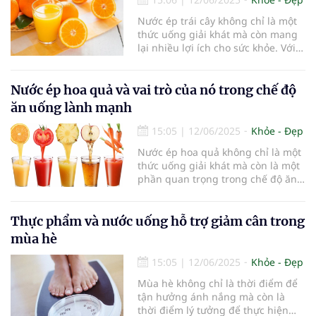
bạn phân biệt nước ép và nước
Nước ép trái cây không chỉ là một
sinh tố, từ đó có thể lựa chọn thức
thức uống giải khát mà còn mang
uống phù hợp cho bản thân.
lại nhiều lợi ích cho sức khỏe. Với
sự phong phú về vitamin, khoáng
chất và chất chống oxy hóa, nước
ép có thể hỗ trợ điều trị và phòng
Nước ép hoa quả và vai trò của nó trong chế độ
ngừa nhiều loại bệnh lý. Tuy nhiên,
ăn uống lành mạnh
không phải loại nước ép nào cũng
phù hợp với tất cả mọi người, đặc
15:05
|
12/06/2025
Khỏe - Đẹp
biệt là những người đang mắc
Nước ép hoa quả không chỉ là một
bệnh.
thức uống giải khát mà còn là một
phần quan trọng trong chế độ ăn
uống lành mạnh. Với sự phong
phú về vitamin, khoáng chất và
chất chống oxy hóa, nước ép hoa
Thực phẩm và nước uống hỗ trợ giảm cân trong
quả có thể hỗ trợ sức khỏe tổng
mùa hè
thể và giúp ngăn ngừa nhiều bệnh
tật. Trong bài viết này, chúng ta sẽ
15:05
|
12/06/2025
Khỏe - Đẹp
cùng tìm hiểu vai trò của nước ép
Mùa hè không chỉ là thời điểm để
hoa quả trong chế độ ăn uống
tận hưởng ánh nắng mà còn là
lành mạnh và cách để tận dụng tối
thời điểm lý tưởng để thực hiện
đa lợi ích của nó.