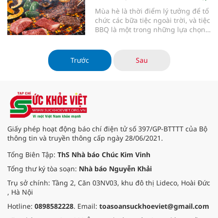
tổ chức một bữa tiệc ngoài trời
Mùa hè là thời điểm lý tưởng để tổ
hoàn hảo với những món ăn và
chức các bữa tiệc ngoài trời, và tiệc
thức uống hấp dẫn.
BBQ là một trong những lựa chọn
phổ biến nhất. Với hương vị thơm
ngon của thịt nướng, rau củ tươi
mát và không khí vui vẻ, tiệc BBQ
Trước
Sau
mang lại trải nghiệm ẩm thực
tuyệt vời cho bạn bè và gia đình.
Trong bài viết này, chúng ta sẽ
khám phá những món ăn và đồ
uống kết hợp hoàn hảo cho tiệc
BBQ mùa hè.
Giấy phép hoạt động báo chí điện tử số 397/GP-BTTTT của Bộ
thông tin và truyền thông cấp ngày 28/06/2021.
Tổng Biên Tập:
ThS Nhà báo Chúc Kim Vinh
Tổng thư ký tòa soạn:
Nhà báo Nguyễn Khải
Trụ sở chính: Tầng 2, Căn 03NV03, khu đô thị Lideco, Hoài Đức
, Hà Nội
Hotline:
0898582228
. Email:
toasoansuckhoeviet@gmail.com