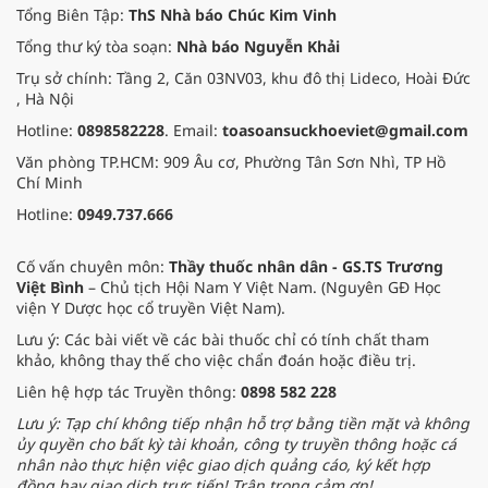
Tổng Biên Tập:
ThS Nhà báo Chúc Kim Vinh
Tổng thư ký tòa soạn:
Nhà báo Nguyễn Khải
Trụ sở chính: Tầng 2, Căn 03NV03, khu đô thị Lideco, Hoài Đức
, Hà Nội
Hotline:
0898582228
. Email:
toasoansuckhoeviet@gmail.com
Văn phòng TP.HCM: 909 Âu cơ, Phường Tân Sơn Nhì, TP Hồ
Chí Minh
Hotline:
0949.737.666
Cố vấn chuyên môn:
Thầy thuốc nhân dân - GS.TS Trương
Việt Bình
– Chủ tịch Hội Nam Y Việt Nam. (Nguyên GĐ Học
viện Y Dược học cổ truyền Việt Nam).
Lưu ý: Các bài viết về các bài thuốc chỉ có tính chất tham
khảo, không thay thế cho việc chẩn đoán hoặc điều trị.
Liên hệ hợp tác Truyền thông:
0898 582 228
Lưu ý: Tạp chí không tiếp nhận hỗ trợ bằng tiền mặt và không
ủy quyền cho bất kỳ tài khoản, công ty truyền thông hoặc cá
nhân nào thực hiện việc giao dịch quảng cáo, ký kết hợp
đồng hay giao dịch trực tiếp! Trân trọng cảm ơn!