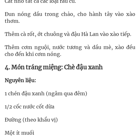
Cắt nhỏ tất cả các loại rau củ.
Đun nóng dầu trong chảo, cho hành tây vào xào
thơm.
Thêm cà rốt, ớt chuông và đậu Hà Lan vào xào tiếp.
Thêm cơm nguội, nước tương và dầu mè, xào đều
cho đến khi cơm nóng.
4. Món tráng miệng: Chè đậu xanh
Nguyên liệu:
1 chén đậu xanh (ngâm qua đêm)
1/2 cốc nước cốt dừa
Đường (theo khẩu vị)
Một ít muối