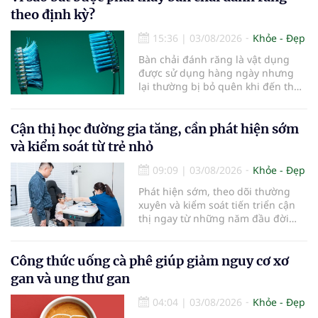
theo định kỳ?
15:36
|
03/08/2026
Khỏe - Đẹp
Bàn chải đánh răng là vật dụng
được sử dụng hàng ngày nhưng
lại thường bị bỏ quên khi đến thời
điểm cần thay mới. Theo các
chuyên gia nha khoa, việc sử dụng
bàn chải quá lâu có thể làm giảm
Cận thị học đường gia tăng, cần phát hiện sớm
hiệu quả làm sạch và ảnh hưởng
và kiểm soát từ trẻ nhỏ
đến sức khỏe răng miệng...
09:09
|
03/08/2026
Khỏe - Đẹp
Phát hiện sớm, theo dõi thường
xuyên và kiểm soát tiến triển cận
thị ngay từ những năm đầu đời
được các chuyên gia đánh giá là
chìa khóa bảo vệ thị lực lâu dài cho
trẻ. Đây cũng là định hướng của
Công thức uống cà phê giúp giảm nguy cơ xơ
Trung tâm Nhãn nhi và Kiểm soát
gan và ung thư gan
cận thị vừa được Bệnh viện Đông
Đô đưa vào hoạt động ngày 1/8.
04:04
|
03/08/2026
Khỏe - Đẹp