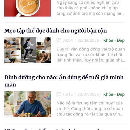
Ngày càng có nhiều nghiên cứu
cho thấy cà phê không chỉ giúp
tăng sự tỉnh táo mà còn mang lại
lợi ích cho nhiều cơ quan trong cơ
thể, đặc biệt là gan. Đây là cơ quan
đóng vai trò lọc độc tố, chuyển hóa
Mẹo tập thể dục dành cho người bận rộn
thuốc và dự trữ nhiều vitamin,
04:04
|
02/08/2026
Khỏe - Đẹp
khoáng chất thiết yếu nhưng cũng
rất dễ bị tổn thương…
Duy trì vận động đóng vai trò quan
trọng đối với cả sức khỏe thể chất
lẫn tinh thần. Tuy nhiên, giữa nhịp
sống bận rộn và nhiều trách nhiệm
cần cân bằng, việc dành thời gian
cho các hoạt động tập luyện
Dinh dưỡng cho não: Ăn đúng để tuổi già minh
thường trở thành một thách thức
mẫn
không nhỏ…
15:15
|
30/07/2026
Khỏe - Đẹp
Não bộ là “trung tâm chỉ huy” của
cơ thể, đồng thời cũng là cơ quan
chịu tác động rõ rệt của quá trình
lão hóa. Một chế độ dinh dưỡng
khoa học, kết hợp lối sống lành