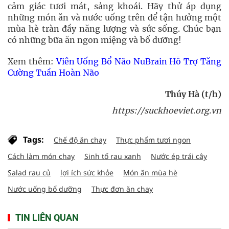
cảm giác tươi mát, sảng khoái. Hãy thử áp dụng
những món ăn và nước uống trên để tận hưởng một
mùa hè tràn đầy năng lượng và sức sống. Chúc bạn
có những bữa ăn ngon miệng và bổ dưỡng!
Xem thêm:
Viên Uống Bổ Não NuBrain Hỗ Trợ Tăng
Cường Tuần Hoàn Não
Thúy Hà (t/h)
https://suckhoeviet.org.vn
Tags:
Chế độ ăn chay
Thực phẩm tươi ngon
Cách làm món chay
Sinh tố rau xanh
Nước ép trái cây
Salad rau củ
lợi ích sức khỏe
Món ăn mùa hè
Nước uống bổ dưỡng
Thực đơn ăn chay
TIN LIÊN QUAN