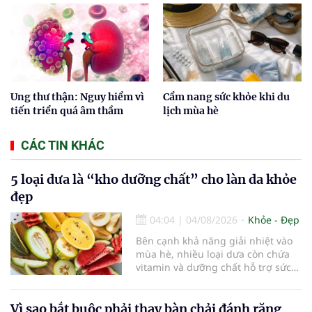
Ung thư thận: Nguy hiểm vì
Cẩm nang sức khỏe khi du
tiến triển quá âm thầm
lịch mùa hè
CÁC TIN KHÁC
5 loại dưa là “kho dưỡng chất” cho làn da khỏe
đẹp
04:04
|
04/08/2026
Khỏe - Đẹp
Bên cạnh khả năng giải nhiệt vào
mùa hè, nhiều loại dưa còn chứa
vitamin và dưỡng chất hỗ trợ sức
khỏe làn da...
Vì sao bắt buộc phải thay bàn chải đánh răng