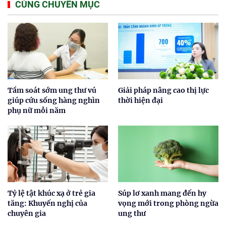
CÙNG CHUYÊN MỤC
Tầm soát sớm ung thư vú
Giải pháp nâng cao thị lực
giúp cứu sống hàng nghìn
thời hiện đại
phụ nữ mỗi năm
Tỷ lệ tật khúc xạ ở trẻ gia
Súp lơ xanh mang đến hy
tăng: Khuyến nghị của
vọng mới trong phòng ngừa
chuyên gia
ung thư