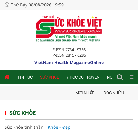
Thứ Bảy 08/08/2026 19:59
E-ISSN 2734 - 9756
P-ISSN 2815 - 6285
VietNam Health MagazineOnline
NLINE
TIN TỨC
SỨC KHỎE
Y HỌC CỔ TRUYỀN
NGHIÊN CỨU TRA
MỚI NHẤT
ĐỌC NHIỀU
SỨC KHỎE
Sức khỏe tinh thần
Khỏe - Đẹp