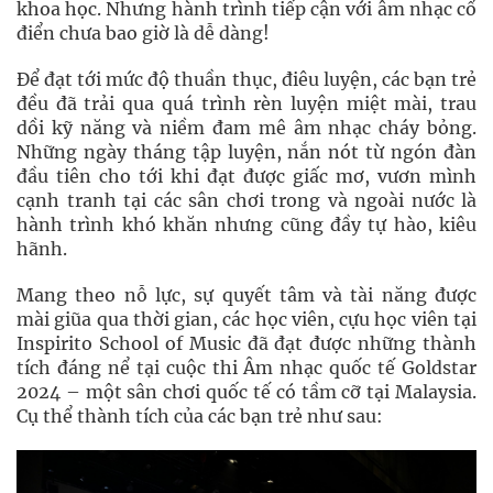
khoa học. Nhưng hành trình tiếp cận với âm nhạc cổ
điển chưa bao giờ là dễ dàng!
Để đạt tới mức độ thuần thục, điêu luyện, các bạn trẻ
đều đã trải qua quá trình rèn luyện miệt mài, trau
dồi kỹ năng và niềm đam mê âm nhạc cháy bỏng.
Những ngày tháng tập luyện, nắn nót từ ngón đàn
đầu tiên cho tới khi đạt được giấc mơ, vươn mình
cạnh tranh tại các sân chơi trong và ngoài nước là
hành trình khó khăn nhưng cũng đầy tự hào, kiêu
hãnh.
Mang theo nỗ lực, sự quyết tâm và tài năng được
mài giũa qua thời gian, các học viên, cựu học viên tại
Inspirito School of Music đã đạt được những thành
tích đáng nể tại cuộc thi Âm nhạc quốc tế Goldstar
2024 – một sân chơi quốc tế có tầm cỡ tại Malaysia.
Cụ thể thành tích của các bạn trẻ như sau: