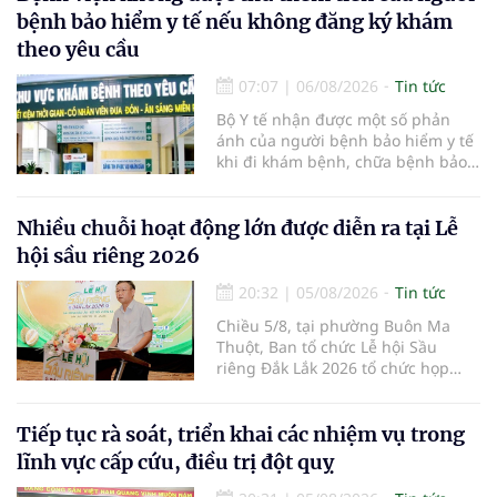
bệnh bảo hiểm y tế nếu không đăng ký khám
theo yêu cầu
07:07
|
06/08/2026
Tin tức
Bộ Y tế nhận được một số phản
ánh của người bệnh bảo hiểm y tế
khi đi khám bệnh, chữa bệnh bảo
hiểm y tế đúng trình tự, thủ tục
quy định, không đăng ký khám
bệnh, chữa bệnh theo yêu cầu
Nhiều chuỗi hoạt động lớn được diễn ra tại Lễ
nhưng vẫn phải nộp thêm các chi
hội sầu riêng 2026
phí khám bệnh, chữa bệnh ngoài
phần cùng chi trả.
20:32
|
05/08/2026
Tin tức
Chiều 5/8, tại phường Buôn Ma
Thuột, Ban tổ chức Lễ hội Sầu
riêng Đắk Lắk 2026 tổ chức họp
báo thông tin về các hoạt động của
Lễ hội Sầu riêng Đắk Lắk 2026.Lễ
hội Sầu riêng Đắk Lắk năm 2026 có
Tiếp tục rà soát, triển khai các nhiệm vụ trong
chủ đề “Sầu riêng Đắk Lắk – Kết nối
lĩnh vực cấp cứu, điều trị đột quỵ
vươn xa”, được tổ chức từ ngày
15/8/2026 đến ngày 02/9/2026 tại