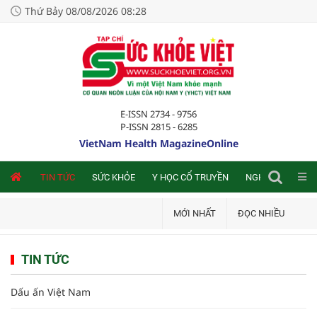
Thứ Bảy 08/08/2026 08:28
E-ISSN 2734 - 9756
P-ISSN 2815 - 6285
VietNam Health MagazineOnline
NLINE
TIN TỨC
SỨC KHỎE
Y HỌC CỔ TRUYỀN
NGHIÊN CỨU TRA
MỚI NHẤT
ĐỌC NHIỀU
TIN TỨC
Dấu ấn Việt Nam