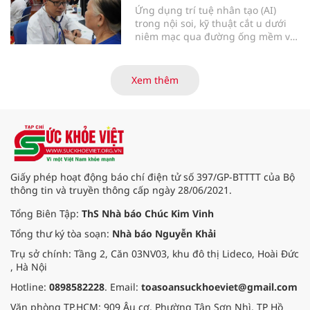
Ứng dụng trí tuệ nhân tạo (AI)
trong nội soi, kỹ thuật cắt u dưới
niêm mạc qua đường ống mềm và
các tiến bộ mới hướng tới "chữa
khỏi chức năng" bệnh viêm gan B
là những nội dung trọng tâm được
Xem thêm
báo cáo tại Hội thảo khoa học cập
nhật chẩn đoán và điều trị bệnh lý
tiêu hóa - gan mật vừa diễn ra
ngày 1/8 tại Bệnh viện Đại học
quốc tế Hồng Bàng.
Giấy phép hoạt động báo chí điện tử số 397/GP-BTTTT của Bộ
thông tin và truyền thông cấp ngày 28/06/2021.
Tổng Biên Tập:
ThS Nhà báo Chúc Kim Vinh
Tổng thư ký tòa soạn:
Nhà báo Nguyễn Khải
Trụ sở chính: Tầng 2, Căn 03NV03, khu đô thị Lideco, Hoài Đức
, Hà Nội
Hotline:
0898582228
. Email:
toasoansuckhoeviet@gmail.com
Văn phòng TP.HCM: 909 Âu cơ, Phường Tân Sơn Nhì, TP Hồ