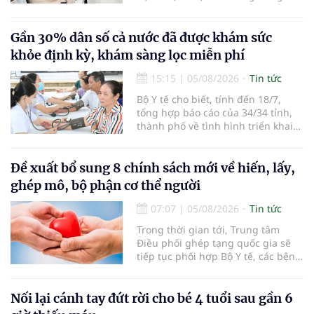
sở 2 đã tiếp đón hơn 500 lượt
người đến khám, điều trị và đón
em bé đầu tiên chào đời.
Gần 30% dân số cả nước đã được khám sức
khỏe định kỳ, khám sàng lọc miễn phí
15:15
|
05/08/2026
Tin tức
Bộ Y tế cho biết, tính đến 18/7,
tổng hợp báo cáo của 34/34 tỉnh,
thành phố về tình hình triển khai
khám sức khỏe định kỳ, khám sàng
lọc miễn phí cho người dân, ghi
nhận 32.286.360 người, chiếm gần
Đề xuất bổ sung 8 chính sách mới về hiến, lấy,
30% dân số cả nước đã được khám
ghép mô, bộ phận cơ thể người
sức khỏe định kỳ năm nay.
07:07
|
05/08/2026
Tin tức
Trong thời gian tới, Trung tâm
Điều phối ghép tạng quốc gia sẽ
tiếp tục phối hợp Bộ Y tế, các bệnh
viện và các cơ quan liên quan để
mở rộng mạng lưới điều phối, tăng
cường truyền thông, hoàn thiện
Nối lại cánh tay đứt rời cho bé 4 tuổi sau gần 6
quy trình chuyên môn và hệ thống