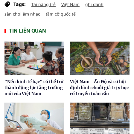
Tags:
Tài năng trẻ
Việt Nam
ghi danh
sân chơi âm nhạc
tầm cỡ quốc tế
TIN LIÊN QUAN
"Nền kinh tế bạc" có thể trở
Việt Nam - Ấn Độ và cơ hội
thành động lực tăng trưởng
định hình chuỗi giá trị y học
mới của Việt Nam
cổ truyền toàn cầu