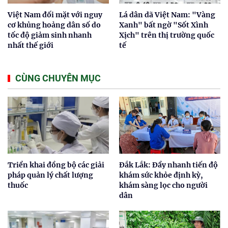
Việt Nam đối mặt với nguy
Lá dân dã Việt Nam: "Vàng
cơ khủng hoảng dân số do
Xanh" bất ngờ "Sốt Xình
tốc độ giảm sinh nhanh
Xịch" trên thị trường quốc
nhất thế giới
tế
CÙNG CHUYÊN MỤC
Triển khai đồng bộ các giải
Đắk Lắk: Đẩy nhanh tiến độ
pháp quản lý chất lượng
khám sức khỏe định kỳ,
thuốc
khám sàng lọc cho người
dân