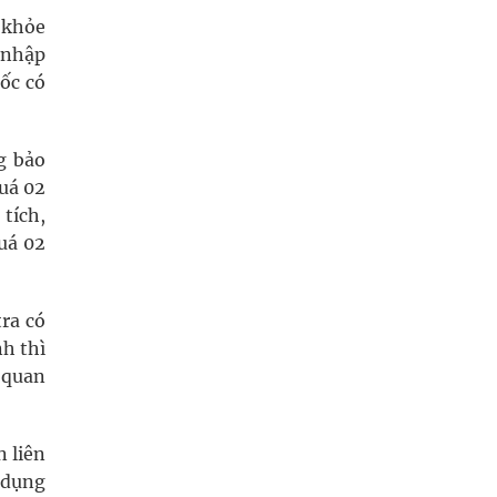
 khỏe
 nhập
ốc có
g bảo
uá 02
tích,
uá 02
tra có
nh thì
 quan
n liên
 dụng