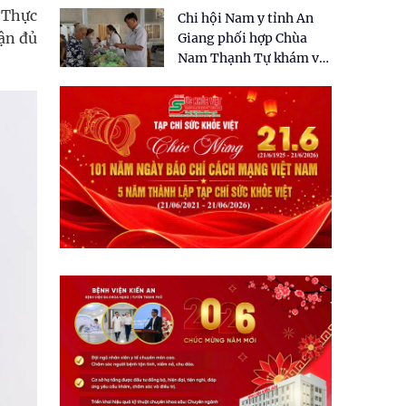
tặng quà cho 150 người
 Thực
Chi hội Nam y tỉnh An
dân tại xã Tân Tập
ận đủ
Giang phối hợp Chùa
Nam Thạnh Tự khám và
cấp thuốc miễn phí cho
nhân dân