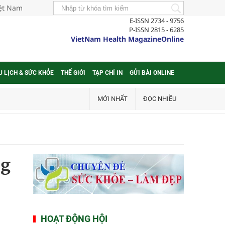
iệt Nam
E-ISSN 2734 - 9756
P-ISSN 2815 - 6285
VietNam Health MagazineOnline
U LỊCH & SỨC KHỎE
THẾ GIỚI
TẠP CHÍ IN
GỬI BÀI ONLINE
MỚI NHẤT
ĐỌC NHIỀU
ng
HOẠT ĐỘNG HỘI