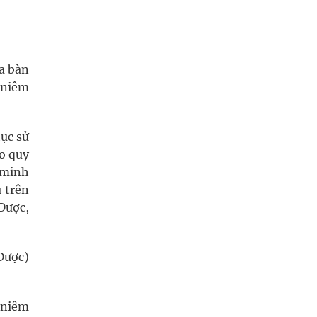
ịa bàn
 niêm
tục sử
eo quy
 minh
 trên
Dược,
 Dược)
 niêm