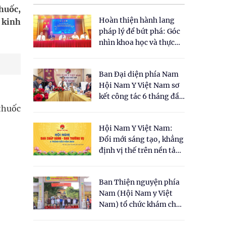
huốc,
Hoàn thiện hành lang
 kinh
pháp lý để bứt phá: Góc
nhìn khoa học và thực
tiễn tại Tọa đàm " Đề
xuất một số nội dung
Ban Đại diện phía Nam
cho Luật Y dược cổ
Hội Nam Y Việt Nam sơ
truyền Việt Nam"
kết công tác 6 tháng đầu
năm 2026
thuốc
Hội Nam Y Việt Nam:
Đổi mới sáng tạo, khẳng
định vị thế trên nền tảng
y học cổ truyền và khoa
học hiện đại
Ban Thiện nguyện phía
Nam (Hội Nam y Việt
Nam) tổ chức khám chữa
bệnh y học cổ truyền và