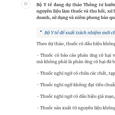
Quan Bằng Chứng Dược Lý Và Cơ Chế Phân Tử
Bộ Y tế đang dự thảo Thông tư hướn
nguyên liệu làm thuốc và thu hồi, xử
Xây dựng bản đồ mạng lưới cấp cứu ngoại viện t
doanh, sử dụng và niêm phong bảo quả
Dự báo thời tiết ngày 08/8/2026: Bắc Bộ nắng nón
Bộ Y tế đề xuất trách nhiệm mới c
Đắk Lắk: Đẩy nhanh tiến độ khám sức khỏe định 
Theo dự thảo, thuốc có dấu hiệu khôn
Tổng hợp những cách trị thâm body nách, bẹn, m
- Thuốc có báo cáo phản ứng có hại v
mà không phải là phản ứng có hại đã b
- Thuốc nghi ngờ có chứa các chất, tạ
- Thuốc nghi ngờ không đạt tiêu chuẩ
- Thuốc nghi ngờ có dấu hiệu giả mạo
- Thuốc sản xuất từ nguyên liệu khôn