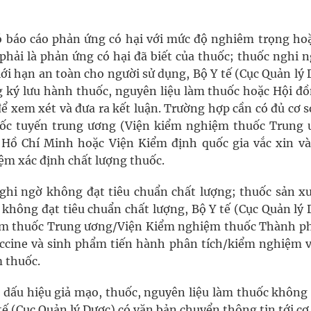
ó báo cáo phản ứng có hại với mức độ nghiêm trọng hoặ
phải là phản ứng có hại đã biết của thuốc; thuốc nghi 
iới hạn an toàn cho người sử dụng, Bộ Y tế (Cục Quản lý
g ký lưu hành thuốc, nguyên liệu làm thuốc hoặc Hội đồ
để xem xét và đưa ra kết luận. Trường hợp cần có đủ cơ 
uốc tuyến trung ương (Viện kiểm nghiệm thuốc Trung 
ồ Chí Minh hoặc Viện Kiểm định quốc gia vắc xin và
m xác định chất lượng thuốc.
ghi ngờ không đạt tiêu chuẩn chất lượng; thuốc sản xu
không đạt tiêu chuẩn chất lượng, Bộ Y tế (Cục Quản lý 
iệm thuốc Trung ương/Viện Kiểm nghiệm thuốc Thành p
accine và sinh phẩm tiến hành phân tích/kiểm nghiệm v
m thuốc.
ó dấu hiệu giả mạo, thuốc, nguyên liệu làm thuốc không
ế (Cục Quản lý Dược) có văn bản chuyển thông tin tới c