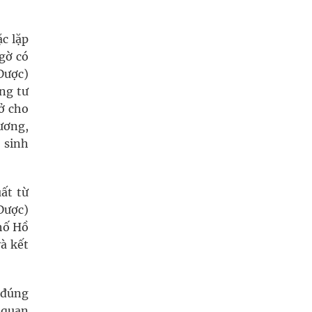
c lặp
ngờ có
 Dược)
ng tư
sở cho
ương,
 sinh
ất từ
Dược)
hố Hồ
à kết
 đúng
ơ quan