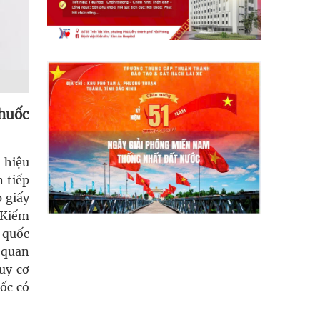
thuốc
 hiệu
 tiếp
 giấy
 Kiểm
 quốc
 quan
uy cơ
ốc có