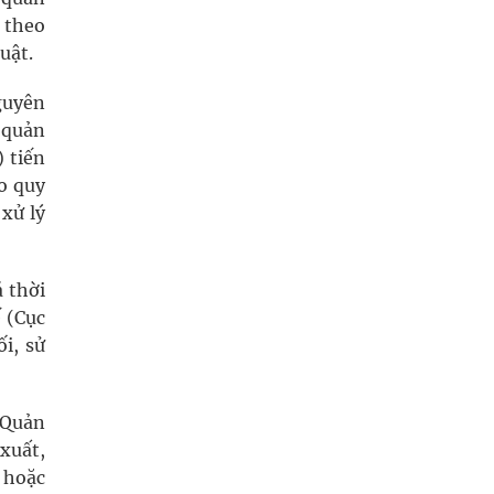
 theo
uật.
guyên
 quản
) tiến
eo quy
 xử lý
 thời
 (Cục
i, sử
 Quản
xuất,
 hoặc