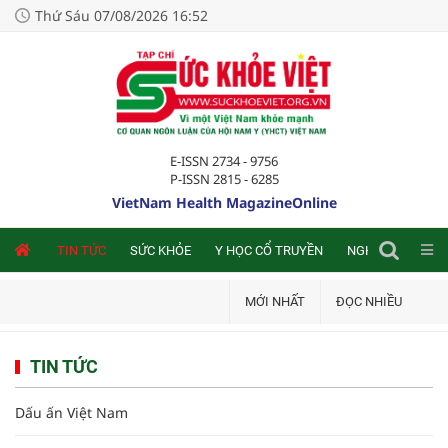
Thứ Sáu 07/08/2026 16:52
E-ISSN 2734 - 9756
P-ISSN 2815 - 6285
VietNam Health MagazineOnline
NLINE
TIN TỨC
SỨC KHỎE
Y HỌC CỔ TRUYỀN
NGHIÊN CỨU TRA
MỚI NHẤT
ĐỌC NHIỀU
TIN TỨC
Dấu ấn Việt Nam