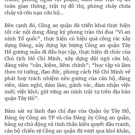
toàn giao thông, trật tự đô thị, phòng cháy chữa
cháy và cứu nạn cứu hộ…
Bên cạnh đó, Công an quận đã triển khai thực hiện
tốt các nội dung đăng ký phong trào thi đua “Vì an
ninh Tổ quốc”, thực hiện có hiệu quả công tác xây
dựng Đảng, xây dựng lực lượng Công an quận Tây
Hồ gương mẫu đi đầu học tập, thực hiện di chúc của
Chủ tịch Hồ Chí Minh, xây dựng đội ngũ cán bộ,
đảng viên “cần, kiệm, liêm chính”; “học tập và làm
theo tư tưởng, đạo đức, phong cách Hồ Chí Minh về
phát huy trách nhiệm nêu gương của cán bộ, đảng
viên, dám nghĩ, dám làm, gánh vác, đảm nhận việc
mới; việc khó; giữ vững an ninh trật tự trên địa bàn
quận Tây Hồ”.
Bám sát sự lãnh đạo chỉ đạo của Quận ủy Tây Hồ,
Đảng ủy Công an TP và của Đảng ủy Công an quận,
bằng sự chủ động và tinh thần kiên quyết đầu tranh,
cán bộ chiến sỹ Công an quận đã vượt qua khó khăn,