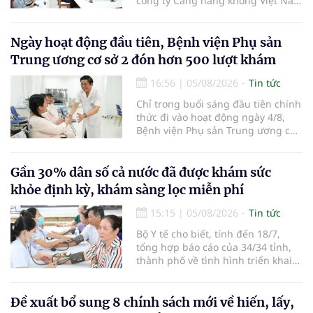
công ty Cảng hàng không Việt Nam
(ACV) và các hãng hàng không để
triển khai công tác xúc tiến và hợp
tác giữa tỉnh Lâm Đồng và ACV
Ngày hoạt động đầu tiên, Bệnh viện Phụ sản
trong việc phục hồi hoạt động
Trung ương cơ sở 2 đón hơn 500 lượt khám
hàng không, thúc đẩy mở mới các
đường bay nội địa và quốc tế.
16:56
|
05/08/2026
Tin tức
Chỉ trong buổi sáng đầu tiên chính
thức đi vào hoạt động ngày 4/8,
Bệnh viện Phụ sản Trung ương cơ
sở 2 đã tiếp đón hơn 500 lượt
người đến khám, điều trị và đón
em bé đầu tiên chào đời.
Gần 30% dân số cả nước đã được khám sức
khỏe định kỳ, khám sàng lọc miễn phí
15:15
|
05/08/2026
Tin tức
Bộ Y tế cho biết, tính đến 18/7,
tổng hợp báo cáo của 34/34 tỉnh,
thành phố về tình hình triển khai
khám sức khỏe định kỳ, khám sàng
lọc miễn phí cho người dân, ghi
nhận 32.286.360 người, chiếm gần
Đề xuất bổ sung 8 chính sách mới về hiến, lấy,