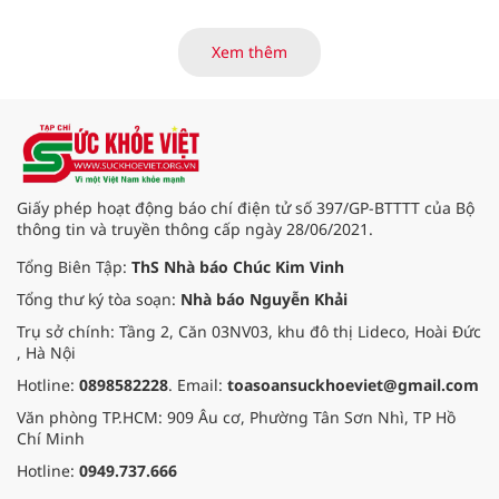
hiện khối u thận phải kích thước
khoảng 3cm, nghi ngờ ung thư
biểu mô tế bào thận. Với khối u còn
Xem thêm
ở giai đoạn sớm, người bệnh được
chỉ định cắt bán phần thận phải
bằng phẫu thuật robot thay vì phải
cắt bỏ toàn bộ quả thận như trước
đây.
Giấy phép hoạt động báo chí điện tử số 397/GP-BTTTT của Bộ
thông tin và truyền thông cấp ngày 28/06/2021.
Tổng Biên Tập:
ThS Nhà báo Chúc Kim Vinh
Tổng thư ký tòa soạn:
Nhà báo Nguyễn Khải
Trụ sở chính: Tầng 2, Căn 03NV03, khu đô thị Lideco, Hoài Đức
, Hà Nội
Hotline:
0898582228
. Email:
toasoansuckhoeviet@gmail.com
Văn phòng TP.HCM: 909 Âu cơ, Phường Tân Sơn Nhì, TP Hồ
Chí Minh
Hotline:
0949.737.666