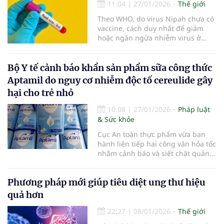
11:04
|
27/01/2026
Thế giới
Theo WHO, do virus Nipah chưa có
vaccine, cách duy nhất để giảm
hoặc ngăn ngừa nhiễm virus ở
người là cần nâng cao các nhận
thức về yếu tố nguy cơ và khả năng
lây nhiễm của virus.
Bộ Y tế cảnh báo khẩn sản phẩm sữa công thức
Aptamil do nguy cơ nhiễm độc tố cereulide gây
hại cho trẻ nhỏ
10:08
|
27/01/2026
Pháp luật
& Sức khỏe
Cục An toàn thực phẩm vừa ban
hành liên tiếp hai công văn hỏa tốc
nhằm cảnh báo và siết chặt quản
lý đối với sản phẩm sữa công thức
Aptamil Infant Formula 800g sau
Phương pháp mới giúp tiêu diệt ung thư hiệu
khi ghi nhận thông tin lô hàng tại
thị trường Anh bị nhiễm độc tố
quả hơn
cereulide.
22:27
|
08/01/2026
Thế giới