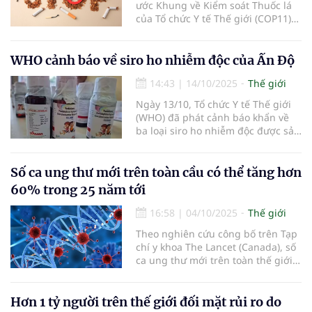
ước Khung về Kiểm soát Thuốc lá
của Tổ chức Y tế Thế giới (COP11)
thúc đẩy những nỗ lực mạnh mẽ
hơn nhằm giảm thiểu tác hại thuốc
lá.
WHO cảnh báo về siro ho nhiễm độc của Ấn Độ
14:43
|
14/10/2025
Thế giới
Ngày 13/10, Tổ chức Y tế Thế giới
(WHO) đã phát cảnh báo khẩn về
ba loại siro ho nhiễm độc được sản
xuất tại Ấn Độ.
Số ca ung thư mới trên toàn cầu có thể tăng hơn
60% trong 25 năm tới
16:58
|
04/10/2025
Thế giới
Theo nghiên cứu công bố trên Tạp
chí y khoa The Lancet (Canada), số
ca ung thư mới trên toàn thế giới
sẽ tăng lên 35 triệu ca mỗi năm
vào năm 2050.
Hơn 1 tỷ người trên thế giới đối mặt rủi ro do