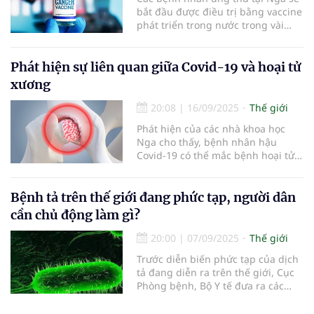
bắt đầu được điều trị bằng vaccine
phát triển trong nước trong vài
tháng tới.
Phát hiện sự liên quan giữa Covid-19 và hoại tử
xương
20:08
|
16/09/2025
Thế giới
Phát hiện của các nhà khoa học
Nga cho thấy, bệnh nhân hậu
Covid-19 có thể mắc bệnh hoại tử
xương dẫn đến đau đớn, mất khả
năng vận động và có thể phải thay
khớp.
Bệnh tả trên thế giới đang phức tạp, người dân
cần chủ động làm gì?
20:00
|
07/09/2025
Thế giới
Trước diễn biến phức tạp của dịch
tả đang diễn ra trên thế giới, Cục
Phòng bệnh, Bộ Y tế đưa ra các
khuyến nghị phòng, chống bệnh tả
tại Việt Nam.