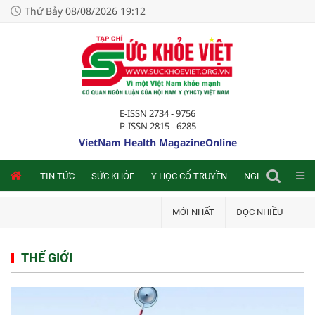
Thứ Bảy 08/08/2026 19:12
E-ISSN 2734 - 9756
P-ISSN 2815 - 6285
VietNam Health MagazineOnline
NLINE
TIN TỨC
SỨC KHỎE
Y HỌC CỔ TRUYỀN
NGHIÊN CỨU TRA
MỚI NHẤT
ĐỌC NHIỀU
THẾ GIỚI