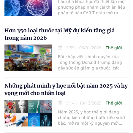
Các nhà khoa học đã thiết lập một
phương pháp nhằm cải thiện liệu
pháp tế bào CAR T giúp mở ra
những hướng đi mới điều trị ung
thư hiệu quả hơn.
Hơn 350 loại thuốc tại Mỹ dự kiến tăng giá
trong năm 2026
12:59
|
06/01/2026
Thế giới
Bất chấp việc chính quyền của
Tổng thống Donald Trump đang
gây sức ép giảm giá thuốc, các
hãng dược phẩm dự kiến tăng giá
đối với ít nhất 350 thương hiệu
thuốc tây tại thị trường Mỹ.
Những phát minh y học nổi bật năm 2025 và hy
vọng mới cho nhân loại
15:14
|
19/12/2025
Thế giới
Năm 2025, y học thế giới đang
chứng kiến những bước tiến vượt
bậc, mở ra một kỷ nguyên mới
trong việc phòng bệnh, chữa bệnh