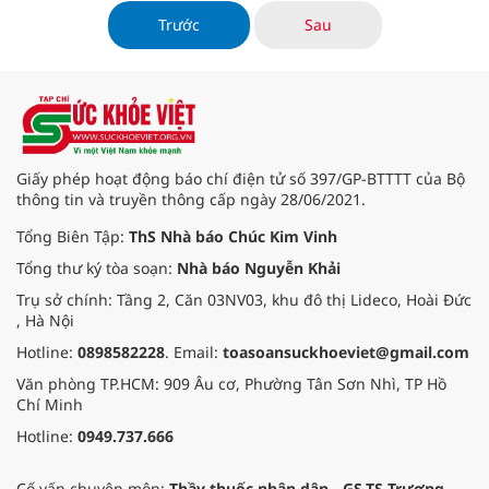
Trước
Sau
Giấy phép hoạt động báo chí điện tử số 397/GP-BTTTT của Bộ
thông tin và truyền thông cấp ngày 28/06/2021.
Tổng Biên Tập:
ThS Nhà báo Chúc Kim Vinh
Tổng thư ký tòa soạn:
Nhà báo Nguyễn Khải
Trụ sở chính: Tầng 2, Căn 03NV03, khu đô thị Lideco, Hoài Đức
, Hà Nội
Hotline:
0898582228
. Email:
toasoansuckhoeviet@gmail.com
Văn phòng TP.HCM: 909 Âu cơ, Phường Tân Sơn Nhì, TP Hồ
Chí Minh
Hotline:
0949.737.666
Cố vấn chuyên môn:
Thầy thuốc nhân dân - GS.TS Trương