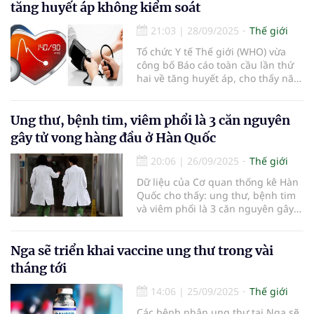
tăng huyết áp không kiểm soát
21:03
|
28/09/2025
Thế giới
Tổ chức Y tế Thế giới (WHO) vừa
công bố Báo cáo toàn cầu lần thứ
hai về tăng huyết áp, cho thấy năm
2024 có tới 1,4 tỷ người mắc
bệnh...
Ung thư, bệnh tim, viêm phổi là 3 căn nguyên
gây tử vong hàng đầu ở Hàn Quốc
20:06
|
26/09/2025
Thế giới
Dữ liệu của Cơ quan thống kê Hàn
Quốc cho thấy: ung thư, bệnh tim
và viêm phổi là 3 căn nguyên gây
tử vong hàng đầu tại Hàn Quốc vào
năm 2024.
Nga sẽ triển khai vaccine ung thư trong vài
tháng tới
14:06
|
25/09/2025
Thế giới
Các bệnh nhân ung thư tại Nga sẽ