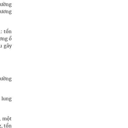
thường
thương
: tổn
ơng ổ
u gây
cường
, lung
, một
, tổn