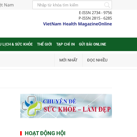
iệt Nam
E-ISSN 2734 - 9756
P-ISSN 2815 - 6285
VietNam Health MagazineOnline
U LỊCH & SỨC KHỎE
THẾ GIỚI
TẠP CHÍ IN
GỬI BÀI ONLINE
MỚI NHẤT
ĐỌC NHIỀU
HOẠT ĐỘNG HỘI