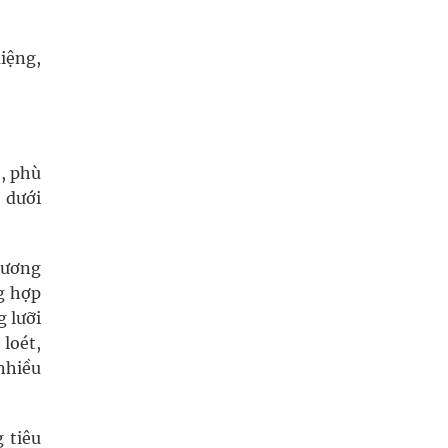
iệng,
h, phù
 dưới
hương
g hợp
g lưỡi
loét,
nhiều
 tiêu