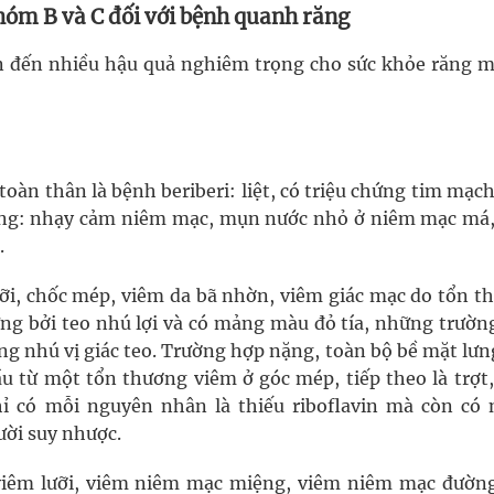
hóm B và C đối với bệnh quanh răng
n đến nhiều hậu quả nghiêm trọng cho sức khỏe răng m
toàn thân là bệnh beriberi: liệt, có triệu chứng tim mạc
ng: nhạy cảm niêm mạc, mụn nước nhỏ ở niêm mạc má,
.
lưỡi, chốc mép, viêm da bã nhờn, viêm giác mạc do tổn t
ng bởi teo nhú lợi và có mảng màu đỏ tía, những trườn
ng nhú vị giác teo. Trường hợp nặng, toàn bộ bề mặt lưn
u từ một tổn thương viêm ở góc mép, tiếp theo là trợt, 
ỉ có mỗi nguyên nhân là thiếu riboflavin mà còn có 
ời suy nhược.
 viêm lưỡi, viêm niêm mạc miệng, viêm niêm mạc đường