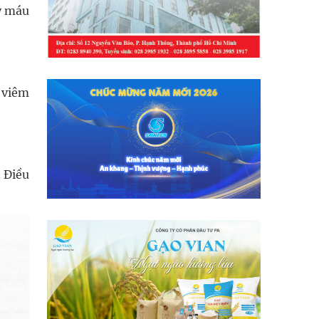
y máu
 viêm
. Điều