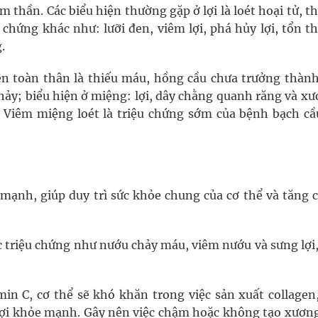
âm thần. Các biểu hiện thường gặp ở lợi là loét hoại tử, 
iệu chứng khác như: lưỡi đen, viêm lợi, phá hủy lợi, tổn 
.
hiện toàn thân là thiếu máu, hồng cầu chưa trưởng thành
hảy; biểu hiện ở miệng: lợi, dây chằng quanh răng và xư
 Viêm miệng loét là triệu chứng sớm của bệnh bạch cầ
mạnh, giúp duy trì sức khỏe chung của cơ thể và tăng 
c triệu chứng như nướu chảy máu, viêm nướu và sưng lợi
in C, cơ thể sẽ khó khăn trong việc sản xuất collagen
 lợi khỏe mạnh. Gây nên việc chậm hoặc không tạo xương