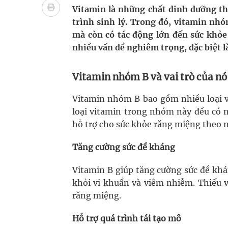
bảo vệ sức khỏe Nhân dân
Vitamin là những chất dinh dưỡng thi
trình sinh lý. Trong đó, vitamin nhó
Không chỉ cắt tóc, Đông Tây Barbershop dành ng
mà còn có tác động lớn đến sức khỏe
nhiều vấn đề nghiêm trọng, đặc biệt 
Bệnh viện không được thu thêm tiền của người b
cầu
Vitamin nhóm B và vai trò của nó
Ung thư thận: Nguy hiểm vì tiến triển quá âm th
Vitamin nhóm B bao gồm nhiều loại vi
loại vitamin trong nhóm này đều có 
Vương Thành Công: Khi việc học bắt đầu từ trải 
hỗ trợ cho sức khỏe răng miệng theo 
Chấn chỉnh hoạt động kinh doanh dược liệu
Tăng cường sức đề kháng
Vitamin B giúp tăng cường sức đề kh
khỏi vi khuẩn và viêm nhiễm. Thiếu v
răng miệng.
Hỗ trợ quá trình tái tạo mô