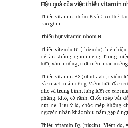
Hậu quả của việc thiếu vitamin n
Thiếu vitamin nhóm B và C có thể dẫ
bao gồm:
Thiếu hụt vitamin nhóm B
Thiếu vitamin B1 (thiamin): biểu hiện 
nề, ăn không ngon miệng. Trong miệ
lưỡi, vòm miệng, trợt niêm mạc miệng
Thiếu vitamin B2 (riboflavin): viêm 
các mạch máu nông. Viêm lưỡi đặc trư
nhẹ và trung bình, lưng lưỡi có các mả
phẳng, khô, có rãnh. Chốc mép bắt đầ
nứt nẻ. Lưu ý là, chốc mép không ch
nguyên nhân khác như: nấm gặp ở ngư
Thiếu vitamin B3 (niacin): Viêm da,