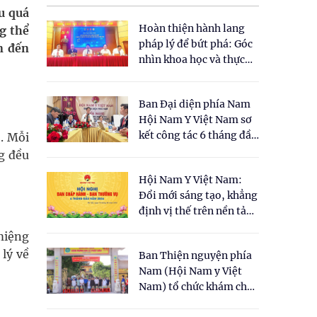
u quá
Hoàn thiện hành lang
g thể
pháp lý để bứt phá: Góc
n đến
nhìn khoa học và thực
tiễn tại Tọa đàm " Đề
xuất một số nội dung
Ban Đại diện phía Nam
cho Luật Y dược cổ
Hội Nam Y Việt Nam sơ
truyền Việt Nam"
kết công tác 6 tháng đầu
. Mỗi
năm 2026
g đều
Hội Nam Y Việt Nam:
Đổi mới sáng tạo, khẳng
định vị thế trên nền tảng
y học cổ truyền và khoa
miệng
học hiện đại
lý về
Ban Thiện nguyện phía
Nam (Hội Nam y Việt
Nam) tổ chức khám chữa
bệnh y học cổ truyền và