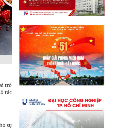
i trò
ố tác
cho sự