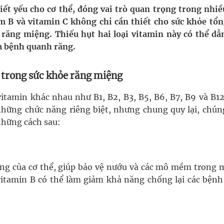
ết yếu cho cơ thể, đóng vai trò quan trọng trong nhiề
m B và vitamin C không chỉ cần thiết cho sức khỏe tổn
uồn lực cho môi trường và cộng đồng
 răng miệng. Thiếu hụt hai loại vitamin này có thể dẫ
là bệnh quanh răng.
ệnh bảo hiểm y tế nếu không đăng ký khám theo yêu
 trong sức khỏe răng miệng
ầm
tamin khác nhau như B1, B2, B3, B5, B6, B7, B9 và B12
những chức năng riêng biệt, nhưng chung quy lại, chún
nghiệm thực tế
những cách sau:
áng của cơ thể, giúp bảo vệ nướu và các mô mềm trong 
itamin B có thể làm giảm khả năng chống lại các bệnh 