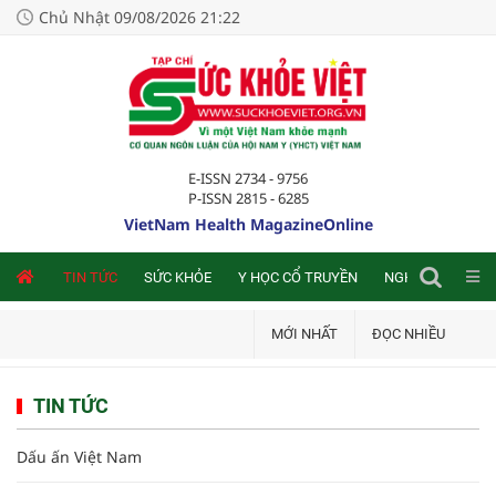
Chủ Nhật 09/08/2026 21:22
E-ISSN 2734 - 9756
P-ISSN 2815 - 6285
VietNam Health MagazineOnline
NLINE
TIN TỨC
SỨC KHỎE
Y HỌC CỔ TRUYỀN
NGHIÊN CỨU TRA
MỚI NHẤT
ĐỌC NHIỀU
TIN TỨC
Dấu ấn Việt Nam