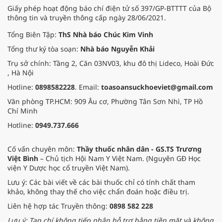
Giấy phép hoạt động báo chí điện tử số 397/GP-BTTTT của Bộ
thông tin và truyền thông cấp ngày 28/06/2021.
Tổng Biên Tập:
ThS Nhà báo Chúc Kim Vinh
Tổng thư ký tòa soạn:
Nhà báo Nguyễn Khải
Trụ sở chính: Tầng 2, Căn 03NV03, khu đô thị Lideco, Hoài Đức
, Hà Nội
Hotline:
0898582228
. Email:
toasoansuckhoeviet@gmail.com
Văn phòng TP.HCM: 909 Âu cơ, Phường Tân Sơn Nhì, TP Hồ
Chí Minh
Hotline:
0949.737.666
Cố vấn chuyên môn:
Thầy thuốc nhân dân - GS.TS Trương
Việt Bình
– Chủ tịch Hội Nam Y Việt Nam. (Nguyên GĐ Học
viện Y Dược học cổ truyền Việt Nam).
Lưu ý: Các bài viết về các bài thuốc chỉ có tính chất tham
khảo, không thay thế cho việc chẩn đoán hoặc điều trị.
Liên hệ hợp tác Truyền thông:
0898 582 228
Lưu ý: Tạp chí không tiếp nhận hỗ trợ bằng tiền mặt và không