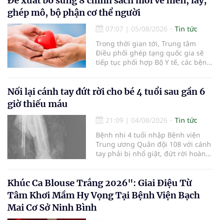
Đề xuất bổ sung 8 chính sách mới về hiến, lấy,
30% dân số cả nước đã được khám
ghép mô, bộ phận cơ thể người
sức khỏe định kỳ năm nay.
07:07
|
05/08/2026
Tin tức
Trong thời gian tới, Trung tâm
Điều phối ghép tạng quốc gia sẽ
tiếp tục phối hợp Bộ Y tế, các bệnh
viện và các cơ quan liên quan để
mở rộng mạng lưới điều phối, tăng
cường truyền thông, hoàn thiện
Nối lại cánh tay đứt rời cho bé 4 tuổi sau gần 6
quy trình chuyên môn và hệ thống
giờ thiếu máu
pháp luật để thúc đẩy lĩnh vực
hiến và ghép mô tạng.
21:09
|
04/08/2026
Tin tức
Bệnh nhi 4 tuổi nhập Bệnh viện
Trung ương Quân đội 108 với cánh
tay phải bị nhổ giật, đứt rời hoàn
toàn do tai nạn giao thông. Dù
mạch máu, thần kinh bị tổn
thương nặng và thời gian thiếu
Khúc Ca Blouse Trắng 2026": Giai Điệu Từ
máu kéo dài, các bác sĩ đã tái lập
Tâm Khơi Mầm Hy Vọng Tại Bệnh Viện Bạch
tuần hoàn thành công sau ca vi
Mai Cơ Sở Ninh Bình
phẫu kéo dài 3 giờ.