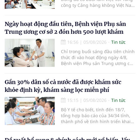
công ty Cảng hàng không Việt Nam
(ACV) và các hãng hàng không để
triển khai công tác xúc tiến và hợp
tác giữa tỉnh Lâm Đồng và ACV
Ngày hoạt động đầu tiên, Bệnh viện Phụ sản
trong việc phục hồi hoạt động
Trung ương cơ sở 2 đón hơn 500 lượt khám
hàng không, thúc đẩy mở mới các
đường bay nội địa và quốc tế.
16:56
|
05/08/2026
Tin tức
Chỉ trong buổi sáng đầu tiên chính
thức đi vào hoạt động ngày 4/8,
Bệnh viện Phụ sản Trung ương cơ
sở 2 đã tiếp đón hơn 500 lượt
người đến khám, điều trị và đón
em bé đầu tiên chào đời.
Gần 30% dân số cả nước đã được khám sức
khỏe định kỳ, khám sàng lọc miễn phí
15:15
|
05/08/2026
Tin tức
Bộ Y tế cho biết, tính đến 18/7,
tổng hợp báo cáo của 34/34 tỉnh,
thành phố về tình hình triển khai
khám sức khỏe định kỳ, khám sàng
lọc miễn phí cho người dân, ghi
nhận 32.286.360 người, chiếm gần