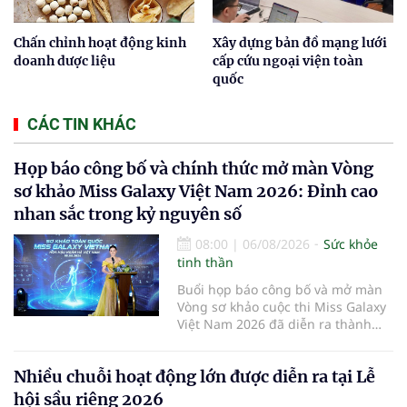
Chấn chỉnh hoạt động kinh
Xây dựng bản đồ mạng lưới
doanh dược liệu
cấp cứu ngoại viện toàn
quốc
CÁC TIN KHÁC
Họp báo công bố và chính thức mở màn Vòng
sơ khảo Miss Galaxy Việt Nam 2026: Đỉnh cao
nhan sắc trong kỷ nguyên số
08:00
|
06/08/2026
Sức khỏe
tinh thần
Buổi họp báo công bố và mở màn
Vòng sơ khảo cuộc thi Miss Galaxy
Việt Nam 2026 đã diễn ra thành
công rực rỡ. Sự kiện đánh dấu sự
khởi đầu của một đấu trường nhan
Nhiều chuỗi hoạt động lớn được diễn ra tại Lễ
sắc quy mô, khác biệt và tiên
phong – nơi tôn vinh vẻ đẹp thời
hội sầu riêng 2026