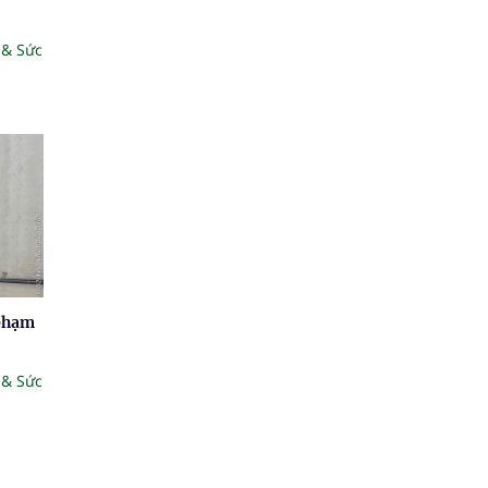
 & Sức
 phạm
 & Sức