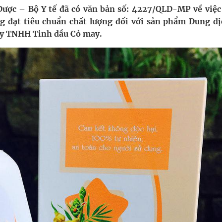
ược – Bộ Y tế đã có văn bản số: 4227/QLD-MP về việc
 đạt tiêu chuẩn chất lượng đối với sản phẩm Dung dị
nghiệm thực tế
ty TNHH Tinh dầu Cỏ may.
hìn phụ nữ mỗi năm