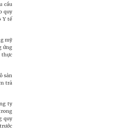
u cầu
eo quy
 Y tế
ng mỹ
g ứng
 thực
ô sản
m trả
ng ty
trong
g quy
 trước