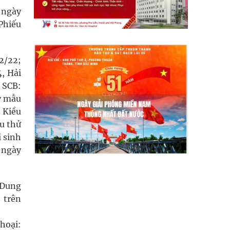
 ngày
Phiếu
2/22;
, Hải
 SCB:
y mẫu
 Kiều
ẫu thử
i sinh
 ngày
 Dung
 trên
hoại: