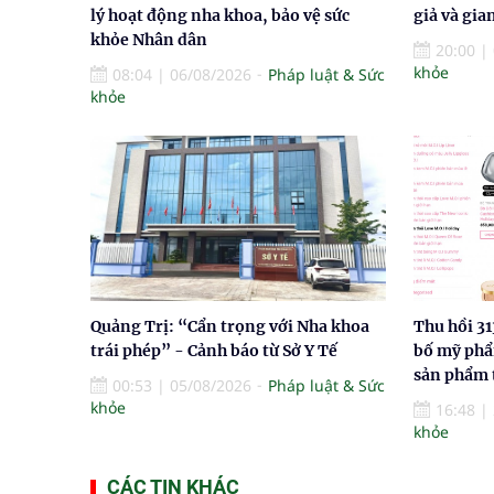
lý hoạt động nha khoa, bảo vệ sức
giả và gia
khỏe Nhân dân
20:00
|
khỏe
08:04
|
06/08/2026
Pháp luật & Sức
khỏe
Quảng Trị: “Cẩn trọng với Nha khoa
Thu hồi 31
trái phép” - Cảnh báo từ Sở Y Tế
bố mỹ phẩ
sản phẩm 
00:53
|
05/08/2026
Pháp luật & Sức
khỏe
16:48
|
khỏe
CÁC TIN KHÁC