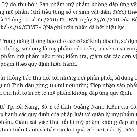
 Lý do thu hồi: Sản phẩm mỹ phẩm không đáp ứng yê
ong mỹ phẩm (chỉ tiêu tổng số vi sinh vật đếm được) th
à Thông tư số 06/2011/TT-BYT ngày 25/01/2011 của Bộ
 bố 02/16/CBMP- QNa ghi trên nhãn đã hết hiệu lực.
ộc Trung ương thông báo cho các cơ sở kinh doanh, sử dụ
u thông, sử dụng lô mỹ phẩm nêu trên, trả về cơ sở cun
 phẩm mỹ phẩm nêu trên; kiểm tra, giám sát các đơn vị
vi phạm theo quy định hiện hành.
i thông báo thu hồi tới những nơi phân phối, sử dụng l
 nữ Tinh dầu gừng 100ml nêu trên; Tiếp nhận sản phẩ
nh thu hồi toàn bộ lô mỹ phẩm không đáp ứng quy định.
tế Tp. Đà Nẵng, Sở Y tế tỉnh Quảng Nam: Kiểm tra Cô
p hành các quy định của pháp luật về quản lý mỹ phẩm 
phẩm. Giám sát việc thu hồi lô mỹ phẩm không đáp ứn
 định hiện hành và báo cáo kết quả về Cục Quản lý Dược