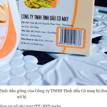
Tinh dầu gừng của Công ty TNHH Tinh dầu Cỏ may bị thu
xử lý.
hông tư số 06/2011/TT-BYT ngày