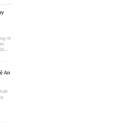
uy
ông rõ
an
26.
c chợ
ng an
 và
hệ An
luật
ng