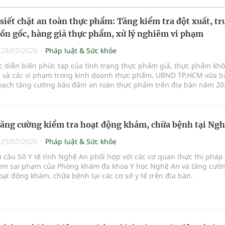
iết chặt an toàn thực phẩm: Tăng kiểm tra đột xuất, tr
ồn gốc, hàng giả thực phẩm, xử lý nghiêm vi phạm
|
28/07/2026
Pháp luật & Sức khỏe
c diễn biến phức tạp của tình trạng thực phẩm giả, thực phẩm kh
 và các vi phạm trong kinh doanh thực phẩm, UBND TP.HCM vừa b
oạch tăng cường bảo đảm an toàn thực phẩm trên địa bàn năm 20
sẽ đẩy mạnh thanh tra, kiểm tra đột xuất, siết chặt quản lý tại cá
ố hóa truy xuất nguồn gốc sản phẩm và phối hợp với lực lượng cô
êm các hành vi vi phạm, đặc biệt trong lĩnh vực thương mại điện tử
 bảo vệ sức khỏe.
tăng cường kiểm tra hoạt động khám, chữa bệnh tại Ng
|
25/07/2026
Pháp luật & Sức khỏe
u cầu Sở Y tế tỉnh Nghệ An phối hợp với các cơ quan thực thi pháp 
iêm sai phạm của Phòng khám đa khoa Y học Nghệ An và tăng cườ
oạt động khám, chữa bệnh tại các cơ sở y tế trên địa bàn.