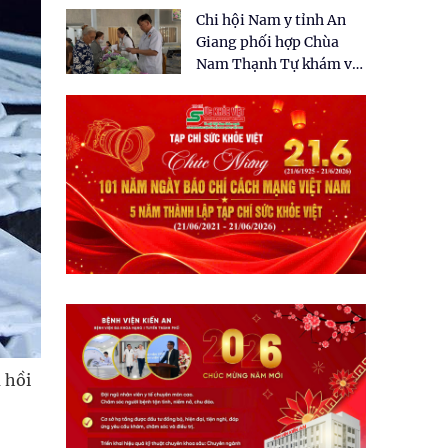
tặng quà cho 150 người
Chi hội Nam y tỉnh An
dân tại xã Tân Tập
Giang phối hợp Chùa
Nam Thạnh Tự khám và
cấp thuốc miễn phí cho
nhân dân
 hồi