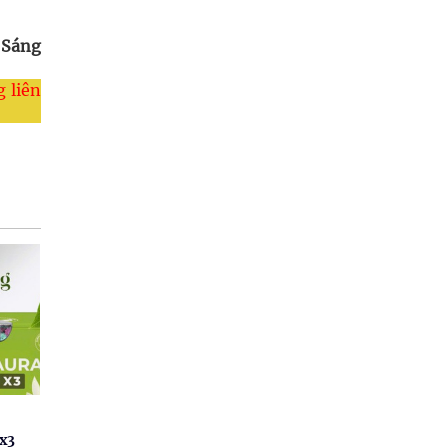
 Sáng
 liên
x3