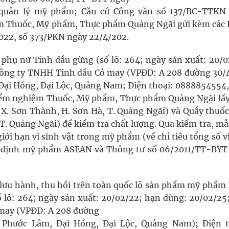
ề quản lý mỹ phẩm; Căn cứ Công văn số 137/BC-TTKN
m Thuốc, Mỹ phẩm, Thực phẩm Quảng Ngãi gửi kèm các 
22, số 373/PKN ngày 22/4/202.
phụ nữ Tinh dầu gừng (số lô: 264; ngày sản xuất: 20/0
Công ty TNHH Tinh dầu Cỏ may (VPĐD: A 208 đường 30/4
Đại Hồng, Đại Lộc, Quảng Nam; Điện thoại: 0888854554,
ểm nghiệm Thuốc, Mỹ phẩm, Thực phẩm Quảng Ngãi lấ
 X. Sơn Thành, H. Sơn Hà, T. Quảng Ngãi) và Quầy thuốc
 T. Quảng Ngãi) để kiểm tra chất lượng. Qua kiểm tra, m
ới hạn vi sinh vật trong mỹ phẩm (về chỉ tiêu tổng số v
ệp định mỹ phẩm ASEAN và Thông tư số 06/2011/TT-BYT
 lưu hành, thu hồi trên toàn quốc lô sản phẩm mỹ phẩm
ố lô: 264; ngày sản xuất: 20/02/22; hạn dùng: 20/02/25;
 may (VPĐD: A 208 đường
 Phước Lâm, Đại Hồng, Đại Lộc, Quảng Nam); Điện t