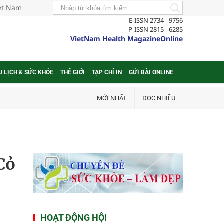
iệt Nam
E-ISSN 2734 - 9756
P-ISSN 2815 - 6285
VietNam Health MagazineOnline
U LỊCH & SỨC KHỎE
THẾ GIỚI
TẠP CHÍ IN
GỬI BÀI ONLINE
MỚI NHẤT
ĐỌC NHIỀU
Cỏ
HOẠT ĐỘNG HỘI