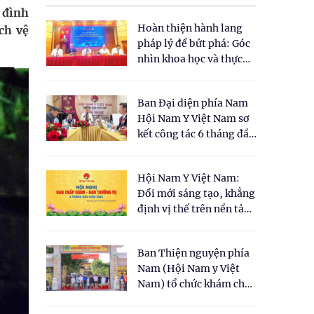
 đình
Hoàn thiện hành lang
ch vệ
pháp lý để bứt phá: Góc
nhìn khoa học và thực
tiễn tại Tọa đàm " Đề
xuất một số nội dung
Ban Đại diện phía Nam
cho Luật Y dược cổ
Hội Nam Y Việt Nam sơ
truyền Việt Nam"
kết công tác 6 tháng đầu
năm 2026
Hội Nam Y Việt Nam:
Đổi mới sáng tạo, khẳng
định vị thế trên nền tảng
y học cổ truyền và khoa
học hiện đại
Ban Thiện nguyện phía
Nam (Hội Nam y Việt
Nam) tổ chức khám chữa
bệnh y học cổ truyền và