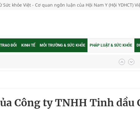
tử Sức khỏe Việt - Cơ quan ngôn luận của Hội Nam Y (Hội YDHCT) V
 TRAO ĐỔI
KINH TẾ
MÔI TRƯỜNG & SỨC KHỎE
PHÁP LUẬT & SỨC KHỎE
D
ợng thuốc
g, nhiệt độ cao nhất 35 độ
ủa Công ty TNHH Tinh dầu 
kỳ, khám sàng lọc cho người dân
ông cực hiệu quả
 chuyên gia