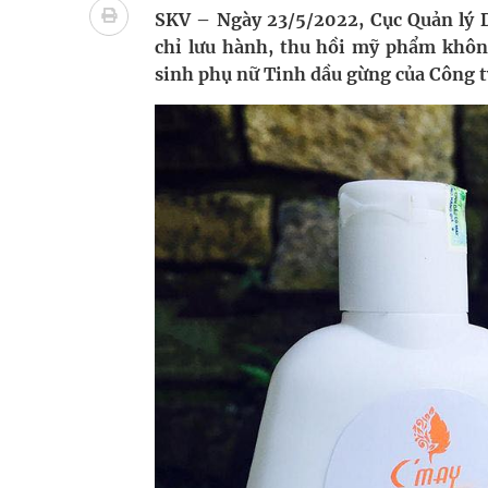
Nhiều lợi thế để nâng chất lượng y tế
SKV – Ngày 23/5/2022, Cục Quản lý D
chỉ lưu hành, thu hồi mỹ phẩm không
Vương Thành Công: Khi việc học bắt đầu từ trải 
sinh phụ nữ Tinh dầu gừng của Công 
Tầm soát sớm ung thư vú giúp cứu sống hàng ng
Giải pháp nâng cao thị lực thời hiện đại