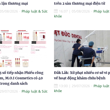
n lận thương mại
trên 2 sàn thương mại điện tử
05/08/2026
Pháp luật & Sức
16:07
|
05/08/2026
Pháp luật
khỏe
3 số tiếp nhận Phiếu công
Đắk Lắk: Xử phạt nhiều cơ sở vi
m, M.O.I Cosmetics có 40
về hoạt động khám chữa bệnh
trong danh sách
13:00
|
29/07/2026
Pháp luật
khỏe
29/07/2026
Pháp luật & Sức