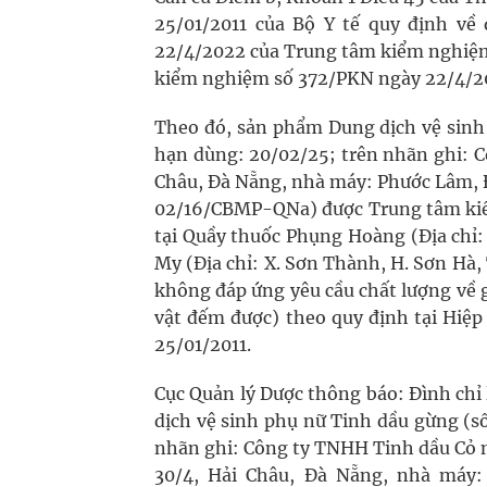
25/01/2011 của Bộ Y tế quy định v
22/4/2022 của Trung tâm kiểm nghiệ
kiểm nghiệm số 372/PKN ngày 22/4/20
Theo đó, sản phẩm Dung dịch vệ sinh 
hạn dùng: 20/02/25; trên nhãn ghi: 
Châu, Đà Nẵng, nhà máy: Phước Lâm, 
02/16/CBMP-QNa) được Trung tâm ki
tại Quầy thuốc Phụng Hoàng (Địa chỉ:
My (Địa chỉ: X. Sơn Thành, H. Sơn Hà,
không đáp ứng yêu cầu chất lượng về gi
vật đếm được) theo quy định tại Hi
25/01/2011.
Cục Quản lý Dược thông báo: Đình chỉ
dịch vệ sinh phụ nữ Tinh dầu gừng (s
nhãn ghi: Công ty TNHH Tinh dầu Cỏ
30/4, Hải Châu, Đà Nẵng, nhà máy: