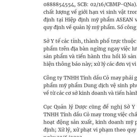
0888854554, SCB: 02/16/CBMP-QNa).
chất lượng về giới hạn vi sinh vật tr
định tại Hiệp định mỹ phẩm ASEAN v
quy định về quản lý mỹ phẩm. Số công
Sở Y tế các tỉnh, thành phố trực thu
phẩm trên địa bàn ngừng ngay việc lư
sản phẩm và tiến hành thu hồi lô sản
hiện thông báo này; xử lý các đơn vị 
Công ty TNHH Tinh dầu Cỏ may phải gử
phẩm mỹ phẩm Dung dịch vệ sinh phụ
về từ các cơ sở kinh doanh và tiến hà
Cục Quản lý Dược cũng đề nghị Sở Y 
TNHH Tinh dầu Cỏ may trong việc chấ
hoạt động sản xuất, kinh doanh mỹ 
định; Xử lý, xử phạt vi phạm theo quy