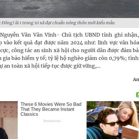
Đông) là 1 trong 10 xã đạt chuẩn nông thôn mới kiểu mẫu.
g Nguyễn Văn Văn Vĩnh- Chủ tịch UBND tỉnh ghi nhận,
p vào kết quả đạt được năm 2024 như: lĩnh vực văn hóa
 cực, công tác an sinh xã hội cho người dân được đảm bả
 gia bảo hiểm y tế; tỷ lệ hộ nghèo giảm còn 0,79%; tìn
tự an toàn xã hội tiếp tục được giữ vững,…
An