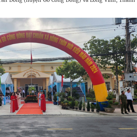
 Tân Đông (huyện Gò Công Đông) và Long Vĩnh, Thành