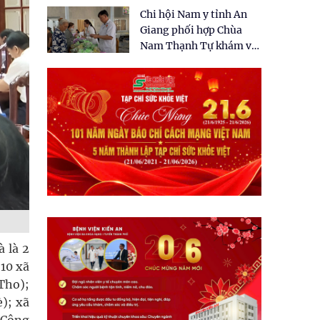
tặng quà cho 150 người
Chi hội Nam y tỉnh An
dân tại xã Tân Tập
Giang phối hợp Chùa
Nam Thạnh Tự khám và
cấp thuốc miễn phí cho
nhân dân
 là 2
10 xã
Tho);
); xã