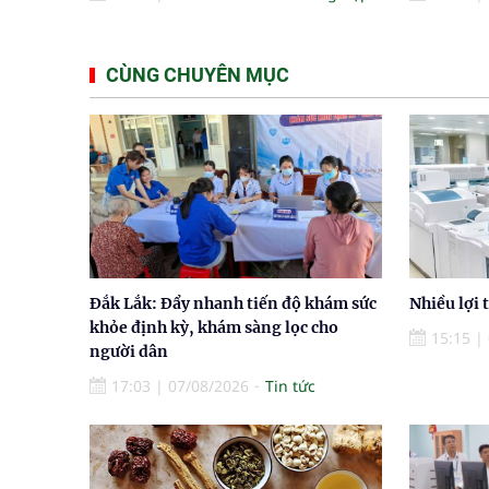
CÙNG CHUYÊN MỤC
Đắk Lắk: Đẩy nhanh tiến độ khám sức
Nhiều lợi 
khỏe định kỳ, khám sàng lọc cho
15:15
|
người dân
17:03
|
07/08/2026
Tin tức