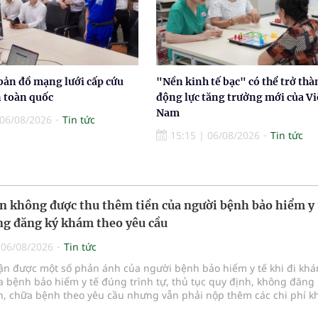
bản đồ mạng lưới cấp cứu
"Nền kinh tế bạc" có thể trở thà
n toàn quốc
động lực tăng trưởng mới của Vi
Nam
06/08/2026
Tin tức
15:15
|
06/08/2026
Tin tức
n không được thu thêm tiền của người bệnh bảo hiểm y 
g đăng ký khám theo yêu cầu
|
06/08/2026
Tin tức
hận được một số phản ánh của người bệnh bảo hiểm y tế khi đi kh
 bệnh bảo hiểm y tế đúng trình tự, thủ tục quy định, không đăng 
, chữa bệnh theo yêu cầu nhưng vẫn phải nộp thêm các chi phí 
a bệnh ngoài phần cùng chi trả.