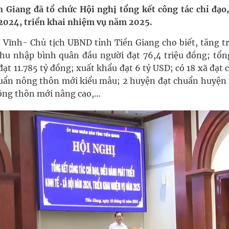
 Giang đã tổ chức Hội nghị tổng kết công tác chỉ đạo,
 2024, triển khai nhiệm vụ năm 2025.
oàn quốc
 Vĩnh- Chủ tịch UBND tỉnh Tiền Giang cho biết, tăng t
g trưởng mới của Việt Nam
u nhập bình quân đầu người đạt 76,4 triệu đồng; tổn
ạt 11.785 tỷ đồng; xuất khẩu đạt 6 tỷ USD; có 18 xã đạt
kỳ, khám sàng lọc cho người dân
huẩn nông thôn mới kiểu mẫu; 2 huyện đạt chuẩn huyện
ông thôn mới nâng cao,…
ông cực hiệu quả