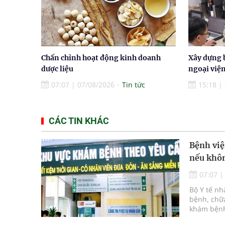
Chấn chỉnh hoạt động kinh doanh
Xây dựng 
dược liệu
ngoại việ
07:07
|
07/08/2026
Tin tức
15:18
|
CÁC TIN KHÁC
Bệnh việ
nếu khôn
07:07
Bộ Y tế n
bệnh, chữa
khám bệnh
bệnh, chữ