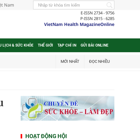
iệt Nam
E-ISSN 2734 - 9756
P-ISSN 2815 - 6285
VietNam Health MagazineOnline
U LỊCH & SỨC KHỎE
THẾ GIỚI
TẠP CHÍ IN
GỬI BÀI ONLINE
MỚI NHẤT
ĐỌC NHIỀU
u
HOẠT ĐỘNG HỘI