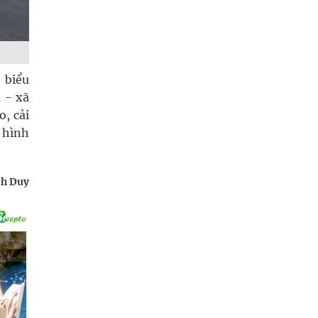
 biểu
 - xã
o, cải
h hình
h Duy