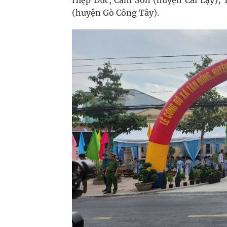
Hiệp Đức, Cẩm Sơn (huyện Cai Lậy);
(huyện Gò Công Tây).