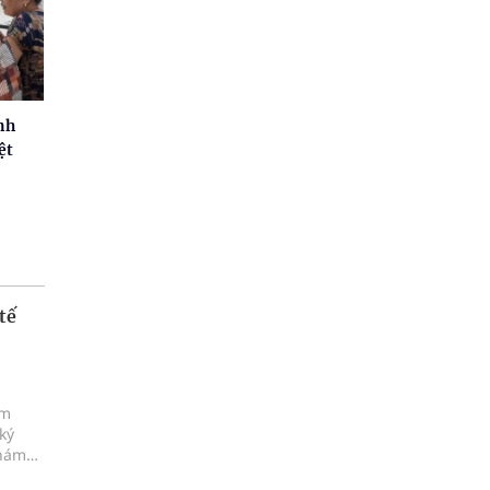
nh
ệt
tế
ám
ký
khám