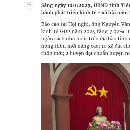
Quan Bằng Chứng Dược Lý Và Cơ Chế Phân Tử
Sáng ngày 10/1/2025, UBND tỉnh Tiền
hành phát triển kinh tế - xã hội năm
Xây dựng bản đồ mạng lưới cấp cứu ngoại viện t
Báo cáo tại Hội nghị, ông Nguyễn Văn
"Nền kinh tế bạc" có thể trở thành động lực tăn
kinh tế GDP năm 2024 tăng 7,02%; th
ngân sách nhà nước trên địa bàn tỉnh đ
Đắk Lắk: Đẩy nhanh tiến độ khám sức khỏe định 
nông thôn mới nâng cao; 10 xã đạt c
thôn mới; 2 huyện đạt chuẩn huyện n
Tổng hợp những cách trị thâm body nách, bẹn, m