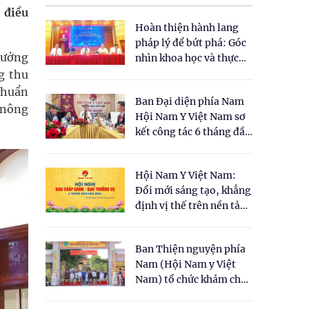
 điều
Hoàn thiện hành lang
pháp lý để bứt phá: Góc
rưởng
nhìn khoa học và thực
tiễn tại Tọa đàm " Đề
g thu
xuất một số nội dung
 chuẩn
Ban Đại diện phía Nam
cho Luật Y dược cổ
 nông
Hội Nam Y Việt Nam sơ
truyền Việt Nam"
kết công tác 6 tháng đầu
năm 2026
Hội Nam Y Việt Nam:
Đổi mới sáng tạo, khẳng
định vị thế trên nền tảng
y học cổ truyền và khoa
học hiện đại
Ban Thiện nguyện phía
Nam (Hội Nam y Việt
Nam) tổ chức khám chữa
bệnh y học cổ truyền và