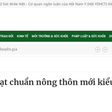
tử Sức khỏe Việt - Cơ quan ngôn luận của Hội Nam Y (Hội YDHCT) V
 TRAO ĐỔI
KINH TẾ
MÔI TRƯỜNG & SỨC KHỎE
PHÁP LUẬT & SỨC KHỎE
D
 chuyên gia
nghiệm thực tế
đạt chuẩn nông thôn mới kiể
ngừa ung thư
 Máu Của Các Loài Nhân Sâm (Panax Spp.): Tổng